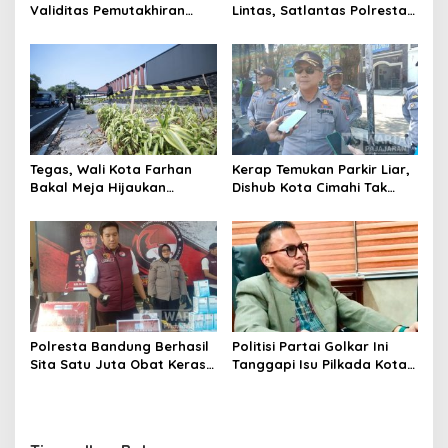
Validitas Pemutakhiran
Lintas, Satlantas Polresta
Data Parpol, Bawaslu Kota
Bandung Tindak Ribuan
Cimahi Lakukan
Motor Berknalpot Brong
Pengawasan
Tegas, Wali Kota Farhan
Kerap Temukan Parkir Liar,
Bakal Meja Hijaukan
Dishub Kota Cimahi Tak
Penebang Pohon di Jalan
Henti Lakukan Edukasi dan
Riau
Pembinaan
Polresta Bandung Berhasil
Politisi Partai Golkar Ini
Sita Satu Juta Obat Keras
Tanggapi Isu Pilkada Kota
Serta Ungkap Ratusan
Cimahi 2029: Terlalu Dini
Kasus Narkoba