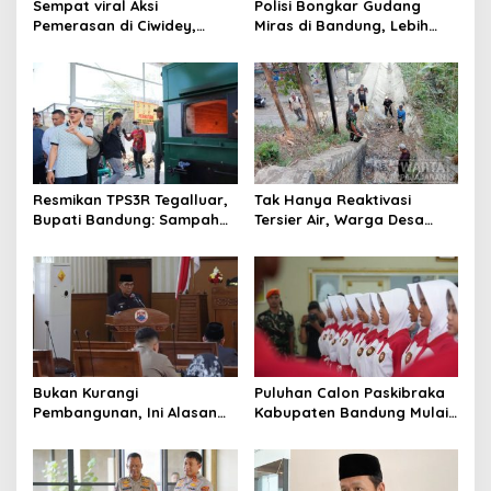
Sempat viral Aksi
Polisi Bongkar Gudang
Pemerasan di Ciwidey,
Miras di Bandung, Lebih
Polisi Tangkap Dua terduga
dari Enam Ribu Botol Disita
Pelaku
Resmikan TPS3R Tegalluar,
Tak Hanya Reaktivasi
Bupati Bandung: Sampah
Tersier Air, Warga Desa
Bukan Hanya Urusan
Ciburuy Inginkan Jalan
Pemerintah
Alternatif di Padalarang
Bukan Kurangi
Puluhan Calon Paskibraka
Pembangunan, Ini Alasan
Kabupaten Bandung Mulai
Pemkot Cimahi Lakukan
Ikuti Pemusatan Latihan
Pengurangan Belanja
Daerah