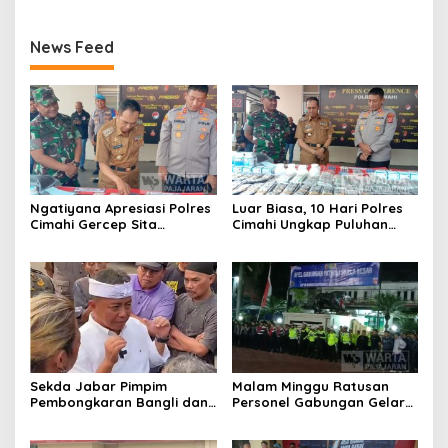
News Feed
Ngatiyana Apresiasi Polres
Luar Biasa, 10 Hari Polres
Cimahi Gercep Sita
Cimahi Ungkap Puluhan
Setengah Juta Obat Keras
Kasus dan Sita Ratusan
Terbatas
Ribu Butir OKT
Sekda Jabar Pimpim
Malam Minggu Ratusan
Pembongkaran Bangli dan
Personel Gabungan Gelar
Penertiban PKL
Apel, Lanjut Patroli Skala
Kiaracondong
Besar Kabupaten Bandung