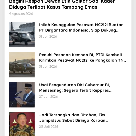
Begini Respon Dewan Etik Golkar Soal Kader
Diduga Terlibat Kasus Tambang Emas
9 Agustus 2026
Inilah Keunggulan Pesawat NC212i Buatan
PT Dirgantara Indonesia, Siap Dukung
Berbagai Operasi TNI
31 Juli 2026
Penuhi Pesanan Kemhan RI, PTDI Kembali
Kirimkan Pesawat NC212i ke Pangkalan TNI
AU
31 Juli 2026
Usai Pengunduran Diri Gubernur BI,
Mensesneg: Segera Terbit Keppres
Pemberhentian dengan Hormat
27 Juli 2026
Jadi Tersangka dan Ditahan, Eks
Jampidsus Sebut Dirinya Korban
Kriminalisasi
25 Juli 2026