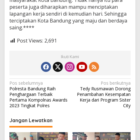
masyarakat Kota Bandung. Tidak hanya itu para
peserta juga diharapkan mampu menciptakan
lapangan kerja sendiri di kemudian hari. Sehingga
terciptakan Kota Bandung yang maju dan berdaya
saing.****
Post Views:
2,691
Ikuti Kami
N
Pos sebelumnya
Pos berikutnya
Polresta Bandung Raih
Tedy Rusmawan Dorong
a
Penghargaan Terbaik
Penambahan Kesempatan
v
Pertama Kompolnas Awards
Kerja dari Program Sister
2023 Tingkat Polres
City
i
g
Jangan Lewatkan
a
s