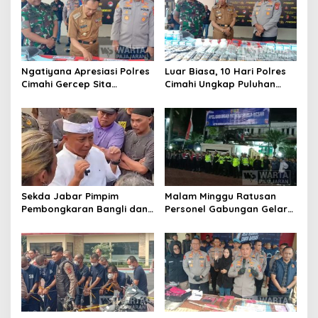
i
p
o
s
Ngatiyana Apresiasi Polres
Luar Biasa, 10 Hari Polres
Cimahi Gercep Sita
Cimahi Ungkap Puluhan
Setengah Juta Obat Keras
Kasus dan Sita Ratusan
Terbatas
Ribu Butir OKT
Sekda Jabar Pimpim
Malam Minggu Ratusan
Pembongkaran Bangli dan
Personel Gabungan Gelar
Penertiban PKL
Apel, Lanjut Patroli Skala
Kiaracondong
Besar Kabupaten Bandung