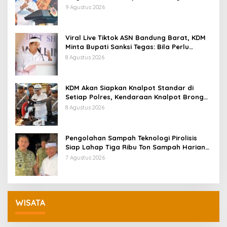
Pemprov Jabar
9 Agustus 2026
Viral Live Tiktok ASN Bandung Barat, KDM
Minta Bupati Sanksi Tegas: Bila Perlu
Pemberhentian
8 Agustus 2026
KDM Akan Siapkan Knalpot Standar di
Setiap Polres, Kendaraan Knalpot Brong
Tertangkap Langsung Ganti
8 Agustus 2026
Pengolahan Sampah Teknologi Pirolisis
Siap Lahap Tiga Ribu Ton Sampah Harian
Jawa Barat
7 Agustus 2026
WISATA