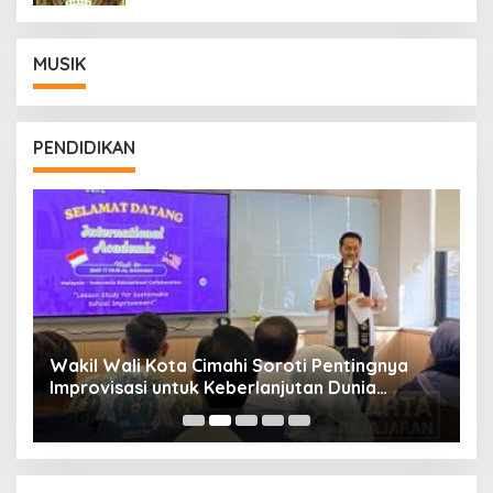
MUSIK
PENDIDIKAN
Wakil Wali Kota Cimahi Soroti Pentingnya
Y
Improvisasi untuk Keberlanjutan Dunia
S
Pendidikan
A