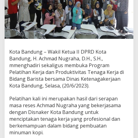
g
A
n
a
k
M
u
d
a
Kota Bandung – Wakil Ketua II DPRD Kota
B
a
Bandung, H. Achmad Nugraha, D.H., S.H.,
n
mmenghadiri sekaligus membuka Program
d
Pelatihan Kerja dan Produktivitas Tenaga Kerja di
u
Bidang Barista bersama Dinas Ketenagakerjaan
n
Kota Bandung, Selasa, (20/6/2023).
g
A
s
Pelatihan kali ini merupakan hasil dari serapan
a
masa reses Achmad Nugraha yang bekerjasama
h
dengan Disnaker Kota Bandung untuk
K
menciptakan tenaga kerja yang profesional dan
e
t
berkemampuan dalam bidang pembuatan
e
minuman kopi.
r