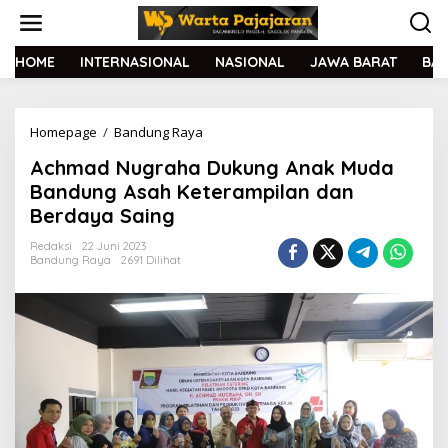
L
e
w
a
HOME
INTERNASIONAL
NASIONAL
JAWA BARAT
BA
t
i
k
Homepage
/
Bandung Raya
A
e
c
k
Achmad Nugraha Dukung Anak Muda
h
o
m
n
Bandung Asah Keterampilan dan
a
t
Berdaya Saing
d
e
N
n
Redaksi
22 Juni 2023
u
Bandung Raya
2691 Dilihat
g
r
a
h
a
D
u
k
u
n