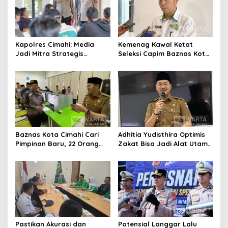
Kapolres Cimahi: Media
Kemenag Kawal Ketat
Jadi Mitra Strategis
Seleksi Capim Baznas Kota
Bangun Kepercayaan
Cimahi: Kita Ingin
Publik
Komisioner Baznas
Berintegritas
Baznas Kota Cimahi Cari
Adhitia Yudisthira Optimis
Pimpinan Baru, 22 Orang
Zakat Bisa Jadi Alat Utama
Ikuti Seleksi
Selesaikan Masalah Sosial
Kota Cimahi
Pastikan Akurasi dan
Potensial Langgar Lalu