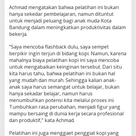
a
Achmad mengatakan bahwa pelatihan ini bukan
m
hanya sekedar pembelajaran, namun dituntut
p
i
untuk menjadi peluang bagi anak muda Kota
l
Bandung dalam meningkatkan produktivitas dalam
a
bekerja.
n
d
“Saya mencoba flashback dulu, saya sempet
a
n
berpikir ingin terjun di bidang kopi. Namun, karena
B
mahalnya biaya pelatihan kopi ini saya mencoba
e
untuk mengabaikan keinginan tersebut. Dari situ
r
kita harus tahu, bahwa pelatihan ini bukan hal
d
a
yang mudah dan murah. Sehingga kalian anak-
y
anak saya harus semangat untuk belajar, bukan
a
hanya sekadar belajar, namun harus
S
menumbuhkan potensi kita melalui proses ini.
a
Tumbuhkan rasa perubahan, menjadi figur yang
i
n
mampu bersaing di dunia kerja secara profesional
g
dan produktif,” kata Achmad.
Pelatihan ini juga menggaet penggiat kopi yang