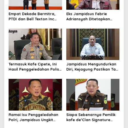
Empat Dekade Bermitra,
Eks Jampidsus Febrie
PTDI dan Bell Texton Inc
Adriansyah Ditetapkan
Perkuat Kolaborasi
Tersangka, Polri dan
Kembangkan Industri
Kejagung Rajut Kongsi
Helikopter
Termasuk Kafe Cipete, Ini
Jampidsus Mengundurkan
Hasil Penggeledahan Polisi
Diri, Kejagung Pastikan Tak
dari 12 Lokasi
Ganggu Penegakkan
Hukum di Gedung Bundar
Ramai Isu Penggeledahan
Siapa Sebenarnya Pemilik
Polri, Jampidsus Ungkit
kafe de’Clan Signature
Penegakkan Hukum
yang Digeledah Polisi?