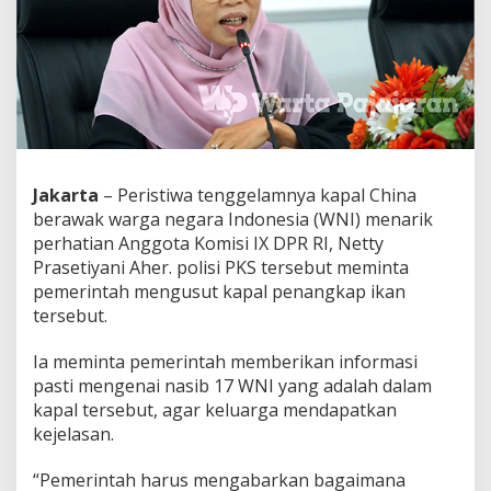
m
,
D
e
w
a
n
M
i
n
Jakarta
– Peristiwa tenggelamnya kapal China
t
berawak warga negara Indonesia (WNI) menarik
a
perhatian Anggota Komisi IX DPR RI, Netty
P
e
Prasetiyani Aher. polisi PKS tersebut meminta
m
pemerintah mengusut kapal penangkap ikan
e
tersebut.
r
i
Ia meminta pemerintah memberikan informasi
n
t
pasti mengenai nasib 17 WNI yang adalah dalam
a
kapal tersebut, agar keluarga mendapatkan
h
kejelasan.
P
a
“Pemerintah harus mengabarkan bagaimana
s