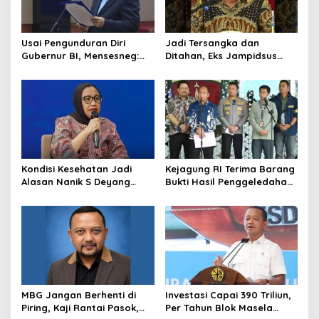
Usai Pengunduran Diri
Jadi Tersangka dan
Gubernur BI, Mensesneg:
Ditahan, Eks Jampidsus
Segera Terbit Keppres
Sebut Dirinya Korban
Pemberhentian dengan
Kriminalisasi
Hormat
Kondisi Kesehatan Jadi
Kejagung RI Terima Barang
Alasan Nanik S Deyang
Bukti Hasil Penggeledahan
Mundur dari BGN, Prabowo
Kortas Tipidkor Usai Tes
Tunjuk Wamentan
Keaslian
Sudaryono
MBG Jangan Berhenti di
Investasi Capai 390 Triliun,
Piring, Kaji Rantai Pasok,
Per Tahun Blok Masela