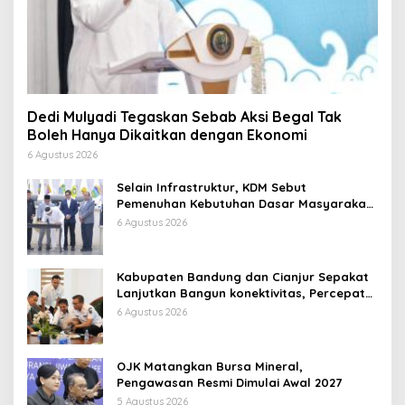
Dedi Mulyadi Tegaskan Sebab Aksi Begal Tak
Boleh Hanya Dikaitkan dengan Ekonomi
6 Agustus 2026
Selain Infrastruktur, KDM Sebut
Pemenuhan Kebutuhan Dasar Masyarakat
Jadi Fokus APBD Jabar 2027
6 Agustus 2026
Kabupaten Bandung dan Cianjur Sepakat
Lanjutkan Bangun konektivitas, Percepat
Pertumbuhan Ekonomi Daerah
6 Agustus 2026
OJK Matangkan Bursa Mineral,
Pengawasan Resmi Dimulai Awal 2027
5 Agustus 2026