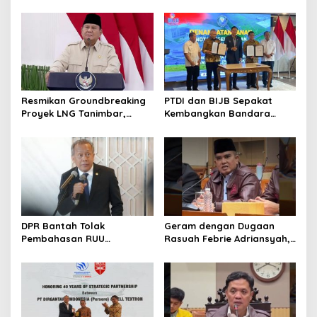
Sampah, dan Nasib
Diproyesikan Produksi 9,5
Ekonomi Lokal
Juta Ton LNG
Resmikan Groundbreaking
PTDI dan BIJB Sepakat
Proyek LNG Tanimbar,
Kembangkan Bandara
Prabowo: Sudah Kita
Kertajati Jadi Pusat
Nantikan 28 Tahun
Industri Kedirgantaraan
Nasional
DPR Bantah Tolak
Geram dengan Dugaan
Pembahasan RUU
Rasuah Febrie Adriansyah,
Perampasan Aset
Politisi PDIP Minta Eks
Jampidsus Dihukum Mati