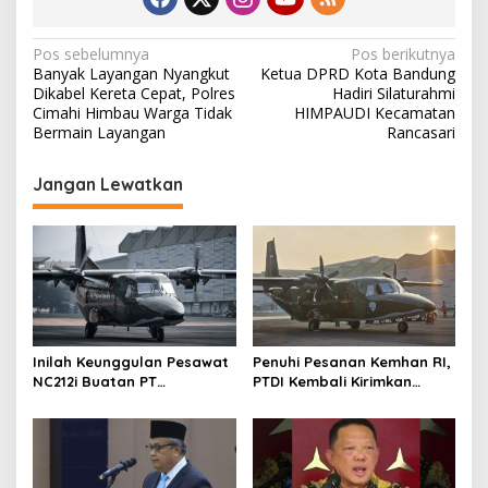
N
Pos sebelumnya
Pos berikutnya
Banyak Layangan Nyangkut
Ketua DPRD Kota Bandung
a
Dikabel Kereta Cepat, Polres
Hadiri Silaturahmi
v
Cimahi Himbau Warga Tidak
HIMPAUDI Kecamatan
Bermain Layangan
Rancasari
i
g
Jangan Lewatkan
a
s
i
p
o
s
Inilah Keunggulan Pesawat
Penuhi Pesanan Kemhan RI,
NC212i Buatan PT
PTDI Kembali Kirimkan
Dirgantara Indonesia, Siap
Pesawat NC212i ke
Dukung Berbagai Operasi
Pangkalan TNI AU
TNI