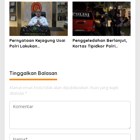
Kejagung RI
Nama Jampidsus
Mendadak Jadi Sorotan
Pernyataan Kejagung Usai
Penggeledahan Berlanjut,
Polri Lakukan
Kortas Tipidkor Polri
Penggeledahan Terkait
Temukan Puluhan Kilogram
Kasus Dugaan Blackout
Emas Batangan di Rumah
Batubara Hingga TPPU
Mewah Bogor
Tinggalkan Balasan
Alamat email Anda tidak akan dipublikasikan.
Ruas yang wajib
ditandai
*