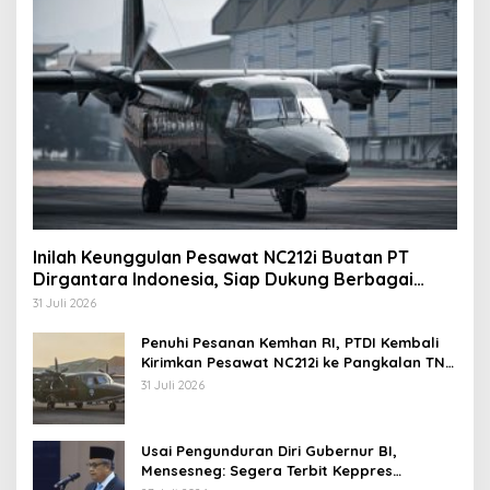
Inilah Keunggulan Pesawat NC212i Buatan PT
Dirgantara Indonesia, Siap Dukung Berbagai
Operasi TNI
31 Juli 2026
Penuhi Pesanan Kemhan RI, PTDI Kembali
Kirimkan Pesawat NC212i ke Pangkalan TNI
AU
31 Juli 2026
Usai Pengunduran Diri Gubernur BI,
Mensesneg: Segera Terbit Keppres
Pemberhentian dengan Hormat