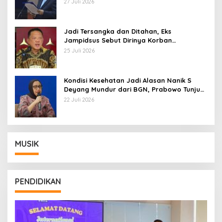
27 Juli 2026
Jadi Tersangka dan Ditahan, Eks
Jampidsus Sebut Dirinya Korban
Kriminalisasi
25 Juli 2026
Kondisi Kesehatan Jadi Alasan Nanik S
Deyang Mundur dari BGN, Prabowo Tunjuk
Wamentan Sudaryono
22 Juli 2026
MUSIK
PENDIDIKAN