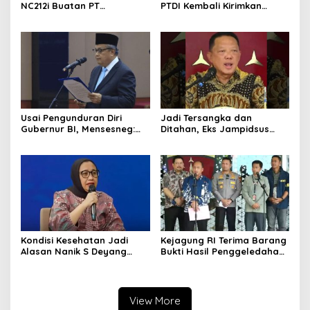
NC212i Buatan PT
PTDI Kembali Kirimkan
Dirgantara Indonesia, Siap
Pesawat NC212i ke
Dukung Berbagai Operasi
Pangkalan TNI AU
TNI
Usai Pengunduran Diri
Jadi Tersangka dan
Gubernur BI, Mensesneg:
Ditahan, Eks Jampidsus
Segera Terbit Keppres
Sebut Dirinya Korban
Pemberhentian dengan
Kriminalisasi
Hormat
Kondisi Kesehatan Jadi
Kejagung RI Terima Barang
Alasan Nanik S Deyang
Bukti Hasil Penggeledahan
Mundur dari BGN, Prabowo
Kortas Tipidkor Usai Tes
Tunjuk Wamentan
Keaslian
Sudaryono
View More