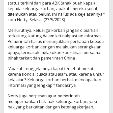
t
status terkini dari para ABK (anak buah kapal)
i
kepada keluarga korban, apakah mereka sudah
k
ditemukan atau belum. Ini harus ada kejelasannya,”
a
kata Netty, Selasa, (23/5/2023).
n
N
a
Menurutnya, keluarga korban jangan dibiarkan
s
terkatung-katung dalam ketidakpastian informasi.
i
Pemerintah harus menunjukkan perhatian kepada
b
keluarga korban dengan melakukan serangkaian
A
upaya, termasuk melakukan koordinasi bersama
B
K
pihak terkait dan pemerintah China
I
n
“Apakah tenggelamnya kapal tersebut murni
d
karena kondisi cuaca atau alam, atau karena unsur
o
kelalaian? Keluarga korban berhak mendapatkan
n
e
informasi yang lengkap,” tandasnya.
s
i
Netty juga berpesan agar pemerintah
a
memperhatikan hak-hak keluarga korban, yakni
hak yang berkaitan dengan ketenagakerjaan.