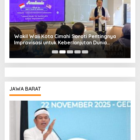
Wakil Wali Kota Cimahi Soroti Pentingnya
Y
Improvisasi untuk Keberlanjutan Dunia
S
Pendidikan
A
JAWA BARAT