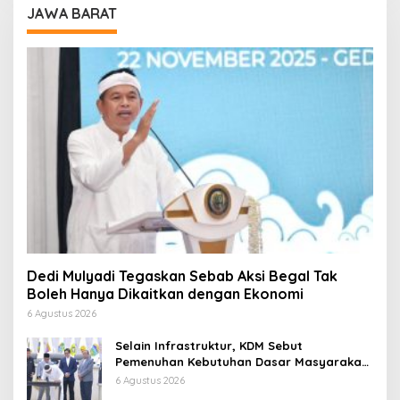
JAWA BARAT
Dedi Mulyadi Tegaskan Sebab Aksi Begal Tak
Boleh Hanya Dikaitkan dengan Ekonomi
6 Agustus 2026
Selain Infrastruktur, KDM Sebut
Pemenuhan Kebutuhan Dasar Masyarakat
Jadi Fokus APBD Jabar 2027
6 Agustus 2026