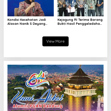
Kondisi Kesehatan Jadi
Kejagung RI Terima Barang
Alasan Nanik S Deyang
Bukti Hasil Penggeledahan
Mundur dari BGN, Prabowo
Kortas Tipidkor Usai Tes
Tunjuk Wamentan
Keaslian
Sudaryono
View More