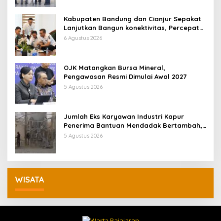
Kabupaten Bandung dan Cianjur Sepakat
Lanjutkan Bangun konektivitas, Percepat
Pertumbuhan Ekonomi Daerah
6 Agustus 2026
OJK Matangkan Bursa Mineral,
Pengawasan Resmi Dimulai Awal 2027
5 Agustus 2026
Jumlah Eks Karyawan Industri Kapur
Penerima Bantuan Mendadak Bertambah,
KDM: Kita Identifikasi
5 Agustus 2026
WISATA