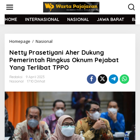
L
e
w
a
HOME
INTERNASIONAL
NASIONAL
JAWA BARAT
BA
t
i
k
Homepage
/
Nasional
N
e
e
k
Netty Prasetiyani Aher Dukung
t
o
t
n
Pemerintah Ringkus Oknum Pejabat
y
t
Yang Terlibat TPPO
P
e
r
n
Redaksi
9 April 2023
a
Nasional
1710 Dilihat
s
e
t
i
y
a
n
i
A
h