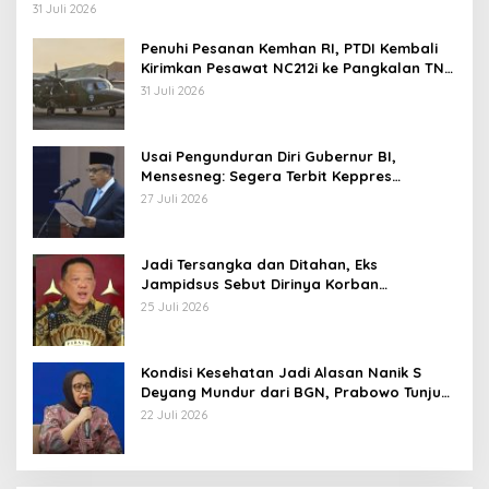
Operasi TNI
31 Juli 2026
Penuhi Pesanan Kemhan RI, PTDI Kembali
Kirimkan Pesawat NC212i ke Pangkalan TNI
AU
31 Juli 2026
Usai Pengunduran Diri Gubernur BI,
Mensesneg: Segera Terbit Keppres
Pemberhentian dengan Hormat
27 Juli 2026
Jadi Tersangka dan Ditahan, Eks
Jampidsus Sebut Dirinya Korban
Kriminalisasi
25 Juli 2026
Kondisi Kesehatan Jadi Alasan Nanik S
Deyang Mundur dari BGN, Prabowo Tunjuk
Wamentan Sudaryono
22 Juli 2026