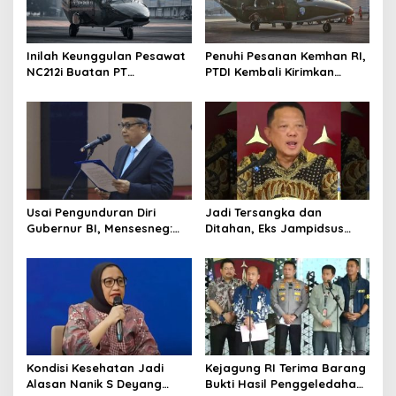
p
o
s
Inilah Keunggulan Pesawat
Penuhi Pesanan Kemhan RI,
NC212i Buatan PT
PTDI Kembali Kirimkan
Dirgantara Indonesia, Siap
Pesawat NC212i ke
Dukung Berbagai Operasi
Pangkalan TNI AU
TNI
Usai Pengunduran Diri
Jadi Tersangka dan
Gubernur BI, Mensesneg:
Ditahan, Eks Jampidsus
Segera Terbit Keppres
Sebut Dirinya Korban
Pemberhentian dengan
Kriminalisasi
Hormat
Kondisi Kesehatan Jadi
Kejagung RI Terima Barang
Alasan Nanik S Deyang
Bukti Hasil Penggeledahan