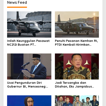
News Feed
Inilah Keunggulan Pesawat
Penuhi Pesanan Kemhan RI,
NC212i Buatan PT
PTDI Kembali Kirimkan
Dirgantara Indonesia, Siap
Pesawat NC212i ke
Dukung Berbagai Operasi
Pangkalan TNI AU
TNI
Usai Pengunduran Diri
Jadi Tersangka dan
Gubernur BI, Mensesneg:
Ditahan, Eks Jampidsus
Segera Terbit Keppres
Sebut Dirinya Korban
Pemberhentian dengan
Kriminalisasi
Hormat