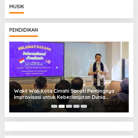
MUSIK
PENDIDIKAN
Wakil Wali Kota Cimahi Soroti Pentingnya
Y
Improvisasi untuk Keberlanjutan Dunia
S
Pendidikan
A