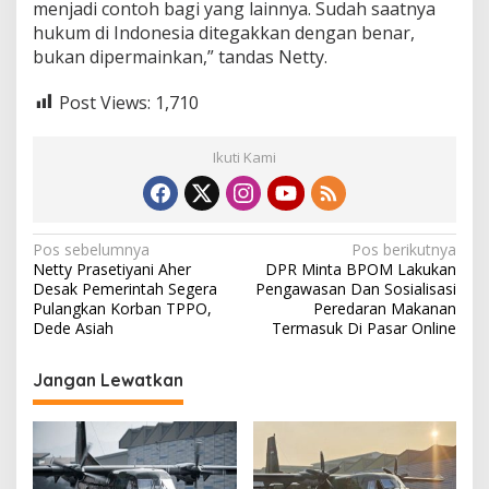
menjadi contoh bagi yang lainnya. Sudah saatnya
P
hukum di Indonesia ditegakkan dengan benar,
P
O
bukan dipermainkan,” tandas Netty.
Post Views:
1,710
Ikuti Kami
N
Pos sebelumnya
Pos berikutnya
Netty Prasetiyani Aher
DPR Minta BPOM Lakukan
a
Desak Pemerintah Segera
Pengawasan Dan Sosialisasi
v
Pulangkan Korban TPPO,
Peredaran Makanan
Dede Asiah
Termasuk Di Pasar Online
i
g
Jangan Lewatkan
a
s
i