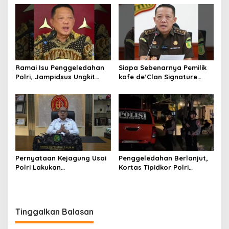
Hukum di Gedung Bundar
Ramai Isu Penggeledahan
Siapa Sebenarnya Pemilik
Polri, Jampidsus Ungkit
kafe de’Clan Signature
Penegakkan Hukum
yang Digeledah Polisi?
Kejagung RI
Nama Jampidsus
Mendadak Jadi Sorotan
Pernyataan Kejagung Usai
Penggeledahan Berlanjut,
Polri Lakukan
Kortas Tipidkor Polri
Penggeledahan Terkait
Temukan Puluhan Kilogram
Kasus Dugaan Blackout
Emas Batangan di Rumah
Batubara Hingga TPPU
Mewah Bogor
Tinggalkan Balasan