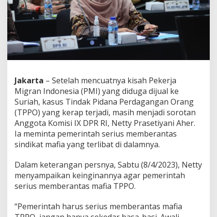
e
r
D
u
k
u
n
g
P
Jakarta
– Setelah mencuatnya kisah Pekerja
e
Migran Indonesia (PMI) yang diduga dijual ke
m
e
Suriah, kasus Tindak Pidana Perdagangan Orang
r
(TPPO) yang kerap terjadi, masih menjadi sorotan
i
Anggota Komisi IX DPR RI, Netty Prasetiyani Aher.
n
Ia meminta pemerintah serius memberantas
t
sindikat mafia yang terlibat di dalamnya.
a
h
R
Dalam keterangan persnya, Sabtu (8/4/2023), Netty
i
menyampaikan keinginannya agar pemerintah
n
serius memberantas mafia TPPO.
g
k
u
“Pemerintah harus serius memberantas mafia
s
TPPO, jangan hanya sekedar basa-basi. Awali