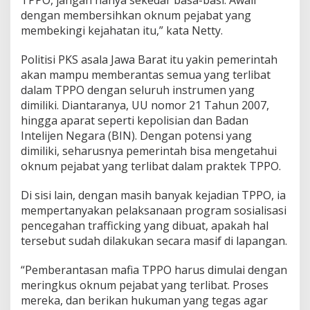
O
dengan membersihkan oknum pejabat yang
k
membekingi kejahatan itu,” kata Netty.
n
u
m
Politisi PKS asala Jawa Barat itu yakin pemerintah
P
akan mampu memberantas semua yang terlibat
e
dalam TPPO dengan seluruh instrumen yang
j
dimiliki. Diantaranya, UU nomor 21 Tahun 2007,
a
hingga aparat seperti kepolisian dan Badan
b
a
Intelijen Negara (BIN). Dengan potensi yang
t
dimiliki, seharusnya pemerintah bisa mengetahui
Y
oknum pejabat yang terlibat dalam praktek TPPO.
a
n
Di sisi lain, dengan masih banyak kejadian TPPO, ia
g
T
mempertanyakan pelaksanaan program sosialisasi
e
pencegahan trafficking yang dibuat, apakah hal
r
tersebut sudah dilakukan secara masif di lapangan.
l
i
“Pemberantasan mafia TPPO harus dimulai dengan
b
a
meringkus oknum pejabat yang terlibat. Proses
t
mereka, dan berikan hukuman yang tegas agar
T