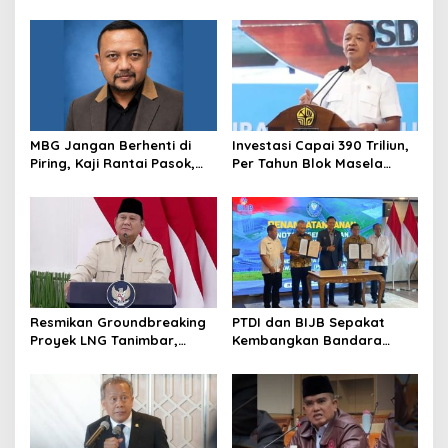
Mundur dari BGN, Prabowo
Kortas Tipidkor Usai Tes
Tunjuk Wamentan
Keaslian
Sudaryono
MBG Jangan Berhenti di
Investasi Capai 390 Triliun,
Piring, Kaji Rantai Pasok,
Per Tahun Blok Masela
Sampah, dan Nasib
Diproyesikan Produksi 9,5
Ekonomi Lokal
Juta Ton LNG
Resmikan Groundbreaking
PTDI dan BIJB Sepakat
Proyek LNG Tanimbar,
Kembangkan Bandara
Prabowo: Sudah Kita
Kertajati Jadi Pusat
Nantikan 28 Tahun
Industri Kedirgantaraan
Nasional