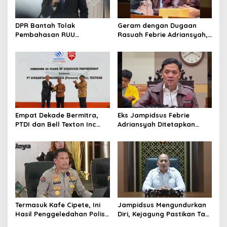
DPR Bantah Tolak
Geram dengan Dugaan
Pembahasan RUU
Rasuah Febrie Adriansyah,
Perampasan Aset
Politisi PDIP Minta Eks
Jampidsus Dihukum Mati
Empat Dekade Bermitra,
Eks Jampidsus Febrie
PTDI dan Bell Texton Inc
Adriansyah Ditetapkan
Perkuat Kolaborasi
Tersangka, Polri dan
Kembangkan Industri
Kejagung Rajut Kongsi
Helikopter
Termasuk Kafe Cipete, Ini
Jampidsus Mengundurkan
Hasil Penggeledahan Polisi
Diri, Kejagung Pastikan Tak
dari 12 Lokasi
Ganggu Penegakkan