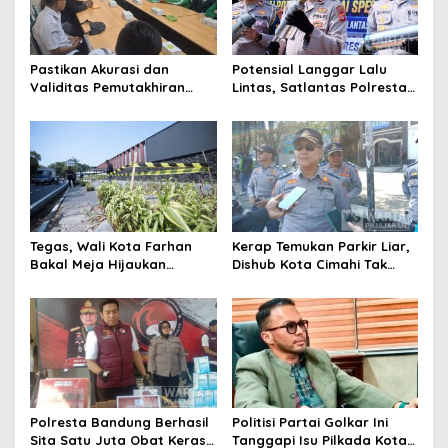
Pastikan Akurasi dan
Potensial Langgar Lalu
Validitas Pemutakhiran
Lintas, Satlantas Polresta
Data Parpol, Bawaslu Kota
Bandung Tindak Ribuan
Cimahi Lakukan
Motor Berknalpot Brong
Pengawasan
Tegas, Wali Kota Farhan
Kerap Temukan Parkir Liar,
Bakal Meja Hijaukan
Dishub Kota Cimahi Tak
Penebang Pohon di Jalan
Henti Lakukan Edukasi dan
Riau
Pembinaan
Polresta Bandung Berhasil
Politisi Partai Golkar Ini
Sita Satu Juta Obat Keras
Tanggapi Isu Pilkada Kota