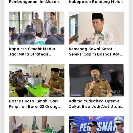
Pembangunan, Ini Alasan
Kabupaten Bandung Mulai
Pemkot Cimahi Lakukan
Ikuti Pemusatan Latihan
Pengurangan Belanja
Daerah
Kapolres Cimahi: Media
Kemenag Kawal Ketat
Jadi Mitra Strategis
Seleksi Capim Baznas Kota
Bangun Kepercayaan
Cimahi: Kita Ingin
Publik
Komisioner Baznas
Berintegritas
Baznas Kota Cimahi Cari
Adhitia Yudisthira Optimis
Pimpinan Baru, 22 Orang
Zakat Bisa Jadi Alat Utama
Ikuti Seleksi
Selesaikan Masalah Sosial
Kota Cimahi