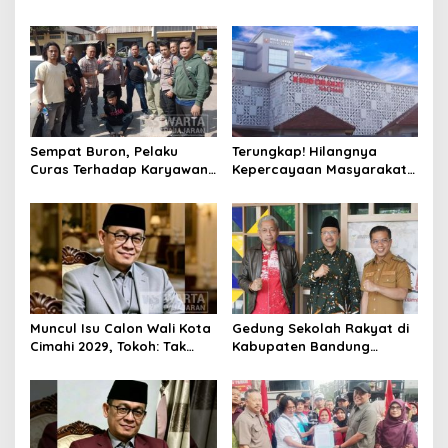
Serta Ungkap Ratusan
Cimahi 2029: Terlalu Dini
Kasus Narkoba
Sempat Buron, Pelaku
Terungkap! Hilangnya
Curas Terhadap Karyawan
Kepercayaan Masyarakat
Pabrik di Majalaya Berhasil
Latarbelakangi Rencana
Ditangkap Polisi
Rebranding RSUD Cibabat
Muncul Isu Calon Wali Kota
Gedung Sekolah Rakyat di
Cimahi 2029, Tokoh: Tak
Kabupaten Bandung
Cukup Hanya Bermodal
Dibangun Oktober 2026,
Legitimasi Parpol
Siap Tampung Dua Ribu
Siswa