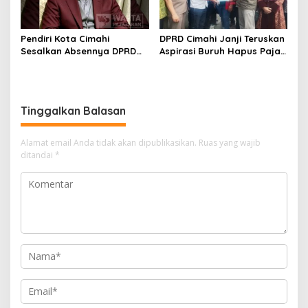
Pendiri Kota Cimahi
DPRD Cimahi Janji Teruskan
Sesalkan Absennya DPRD
Aspirasi Buruh Hapus Pajak
dalam Dialog Pembahasan
Penghasilan ke Presiden
Rebranding RSUD Cibabat
dan DPR
Tinggalkan Balasan
Alamat email Anda tidak akan dipublikasikan.
Ruas yang wajib
ditandai
*