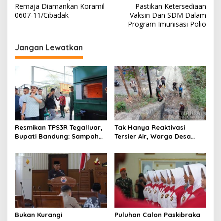
a
Remaja Diamankan Koramil
Pastikan Ketersediaan
v
0607-11/Cibadak
Vaksin Dan SDM Dalam
Program Imunisasi Polio
i
g
Jangan Lewatkan
a
s
i
p
o
s
Resmikan TPS3R Tegalluar,
Tak Hanya Reaktivasi
Bupati Bandung: Sampah
Tersier Air, Warga Desa
Bukan Hanya Urusan
Ciburuy Inginkan Jalan
Pemerintah
Alternatif di Padalarang
Bukan Kurangi
Puluhan Calon Paskibraka