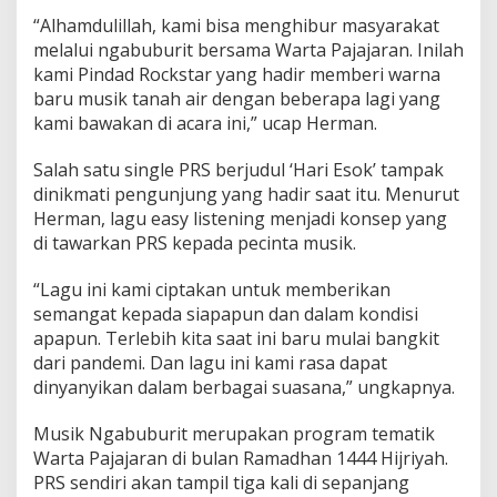
g
“Alhamdulillah, kami bisa menghibur masyarakat
g
melalui ngabuburit bersama Warta Pajajaran. Inilah
a
l
kami Pindad Rockstar yang hadir memberi warna
n
baru musik tanah air dengan beberapa lagi yang
y
kami bawakan di acara ini,” ucap Herman.
a
D
Salah satu single PRS berjudul ‘Hari Esok’ tampak
i
s
dinikmati pengunjung yang hadir saat itu. Menurut
i
Herman, lagu easy listening menjadi konsep yang
n
di tawarkan PRS kepada pecinta musik.
i
“Lagu ini kami ciptakan untuk memberikan
semangat kepada siapapun dan dalam kondisi
apapun. Terlebih kita saat ini baru mulai bangkit
dari pandemi. Dan lagu ini kami rasa dapat
dinyanyikan dalam berbagai suasana,” ungkapnya.
Musik Ngabuburit merupakan program tematik
Warta Pajajaran di bulan Ramadhan 1444 Hijriyah.
PRS sendiri akan tampil tiga kali di sepanjang