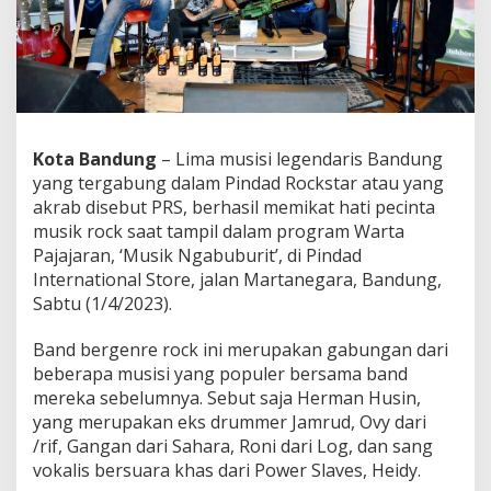
s
a
m
a
P
i
n
d
Kota Bandung
– Lima musisi legendaris Bandung
a
yang tergabung dalam Pindad Rockstar atau yang
d
akrab disebut PRS, berhasil memikat hati pecinta
R
o
musik rock saat tampil dalam program Warta
c
Pajajaran, ‘Musik Ngabuburit’, di Pindad
k
International Store, jalan Martanegara, Bandung,
s
Sabtu (1/4/2023).
t
a
r
Band bergenre rock ini merupakan gabungan dari
,
beberapa musisi yang populer bersama band
C
mereka sebelumnya. Sebut saja Herman Husin,
e
yang merupakan eks drummer Jamrud, Ovy dari
k
T
/rif, Gangan dari Sahara, Roni dari Log, dan sang
a
vokalis bersuara khas dari Power Slaves, Heidy.
n