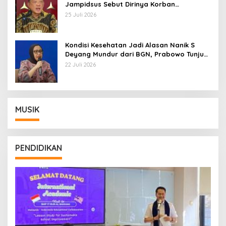
Jampidsus Sebut Dirinya Korban
Kriminalisasi
25 Juli 2026
Kondisi Kesehatan Jadi Alasan Nanik S
Deyang Mundur dari BGN, Prabowo Tunjuk
Wamentan Sudaryono
22 Juli 2026
MUSIK
PENDIDIKAN