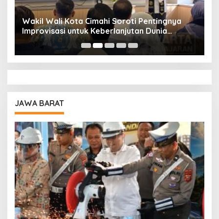
Wakil Wali Kota Cimahi Soroti Pentingnya
Y
Improvisasi untuk Keberlanjutan Dunia
S
Pendidikan
A
JAWA BARAT