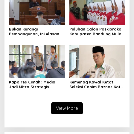
Bukan Kurangi
Puluhan Calon Paskibraka
Pembangunan, Ini Alasan
Kabupaten Bandung Mulai
Pemkot Cimahi Lakukan
Ikuti Pemusatan Latihan
Pengurangan Belanja
Daerah
Kapolres Cimahi: Media
Kemenag Kawal Ketat
Jadi Mitra Strategis
Seleksi Capim Baznas Kota
Bangun Kepercayaan
Cimahi: Kita Ingin
Publik
Komisioner Baznas
Berintegritas
View More