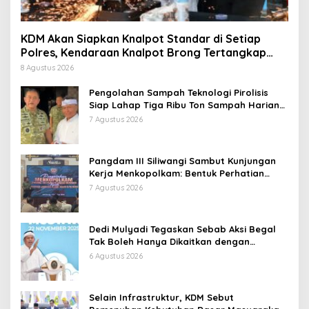
KDM Akan Siapkan Knalpot Standar di Setiap
Polres, Kendaraan Knalpot Brong Tertangkap
Langsung Ganti
8 Agustus 2026
Pengolahan Sampah Teknologi Pirolisis
Siap Lahap Tiga Ribu Ton Sampah Harian
Jawa Barat
7 Agustus 2026
Pangdam III Siliwangi Sambut Kunjungan
Kerja Menkopolkam: Bentuk Perhatian
Pemerintah
7 Agustus 2026
Dedi Mulyadi Tegaskan Sebab Aksi Begal
Tak Boleh Hanya Dikaitkan dengan
Ekonomi
6 Agustus 2026
Selain Infrastruktur, KDM Sebut