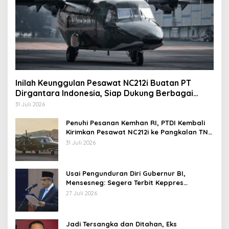
Inilah Keunggulan Pesawat NC212i Buatan PT
Dirgantara Indonesia, Siap Dukung Berbagai
Operasi TNI
31 Juli 2026
Penuhi Pesanan Kemhan RI, PTDI Kembali
Kirimkan Pesawat NC212i ke Pangkalan TNI
AU
31 Juli 2026
Usai Pengunduran Diri Gubernur BI,
Mensesneg: Segera Terbit Keppres
Pemberhentian dengan Hormat
27 Juli 2026
Jadi Tersangka dan Ditahan, Eks