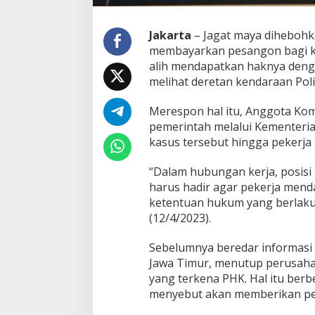
L
a
Jakarta
– Jagat maya dihebohk
n
g
membayarkan pesangon bagi ka
g
alih mendapatkan haknya den
e
melihat deretan kendaraan Pol
n
g
Merespon hal itu, Anggota Komi
V
e
pemerintah melalui Kementeri
r
kasus tersebut hingga pekerj
s
u
“Dalam hubungan kerja, posis
s
harus hadir agar pekerja mend
K
a
ketentuan hukum yang berlaku,
r
(12/4/2023).
y
a
Sebelumnya beredar informasi 
w
Jawa Timur, menutup perusah
a
n
yang terkena PHK. Hal itu ber
n
menyebut akan memberikan pe
y
a