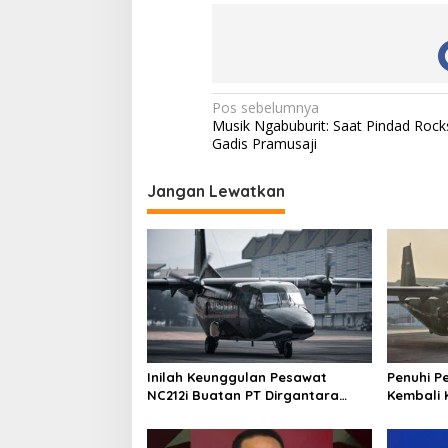
N
Pos sebelumnya
Musik Ngabuburit: Saat Pindad Rock
a
Gadis Pramusaji
v
i
Jangan Lewatkan
g
a
s
i
p
o
Inilah Keunggulan Pesawat
Penuhi P
s
NC212i Buatan PT Dirgantara
Kembali 
Indonesia, Siap Dukung Berbagai
ke Pangk
Operasi TNI