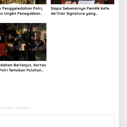
u Penggeledahan Polri,
Siapa Sebenarnya Pemilik kafe
s Ungkit Penegakkan
de’Clan Signature yang
jagung RI
Digeledah Polisi? Nama
Jampidsus Mendadak Jadi
Sorotan
dahan Berlanjut, Kortas
 Polri Temukan Puluhan
 Emas Batangan di
ewah Bogor
ng wajib ditandai
*