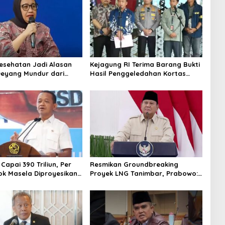
Kesehatan Jadi Alasan
Kejagung RI Terima Barang Bukti
Deyang Mundur dari
Hasil Penggeledahan Kortas
abowo Tunjuk Wamentan
Tipidkor Usai Tes Keaslian
no
 Capai 390 Triliun, Per
Resmikan Groundbreaking
ok Masela Diproyesikan
Proyek LNG Tanimbar, Prabowo:
 9,5 Juta Ton LNG
Sudah Kita Nantikan 28 Tahun