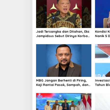
Jadi Tersangka dan Ditahan, Eks
Kondisi 
Jampidsus Sebut Dirinya Korban
Nanik S 
Kriminalisasi
BGN, Pr
Sudaryo
MBG Jangan Berhenti di Piring,
Investasi
Kaji Rantai Pasok, Sampah, dan
Tahun Bl
Nasib Ekonomi Lokal
Produksi