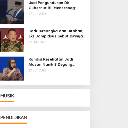
Usai Pengunduran Diri
Gubernur BI, Mensesneg:
Segera Terbit Keppres
27 Juli 2026
Pemberhentian dengan
Hormat
Jadi Tersangka dan Ditahan,
Eks Jampidsus Sebut Dirinya
Korban Kriminalisasi
25 Juli 2026
Kondisi Kesehatan Jadi
Alasan Nanik S Deyang
Mundur dari BGN, Prabowo
22 Juli 2026
Tunjuk Wamentan Sudaryono
MUSIK
PENDIDIKAN