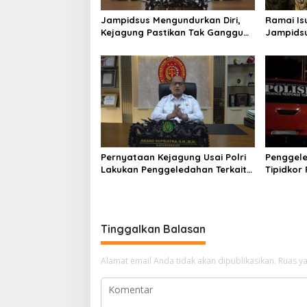
Jampidsus Mengundurkan Diri,
Ramai Is
Kejagung Pastikan Tak Ganggu
Jampidsu
Penegakkan Hukum di Gedung
Hukum Ke
Bundar
Pernyataan Kejagung Usai Polri
Penggele
Lakukan Penggeledahan Terkait
Tipidkor
Kasus Dugaan Blackout
Kilogram
Batubara Hingga TPPU
Rumah M
Tinggalkan Balasan
Alamat email Anda tidak akan dipublikasikan.
Ruas ya