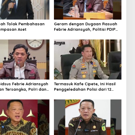
tah Tolak Pembahasan
Geram dengan Dugaan Rasuah
ampasan Aset
Febrie Adriansyah, Politisi PDIP
Minta Eks Jampidsus Dihukum
Mati
idsus Febrie Adriansyah
Termasuk Kafe Cipete, Ini Hasil
an Tersangka, Polri dan
Penggeledahan Polisi dari 12
 Rajut Kongsi
Lokasi