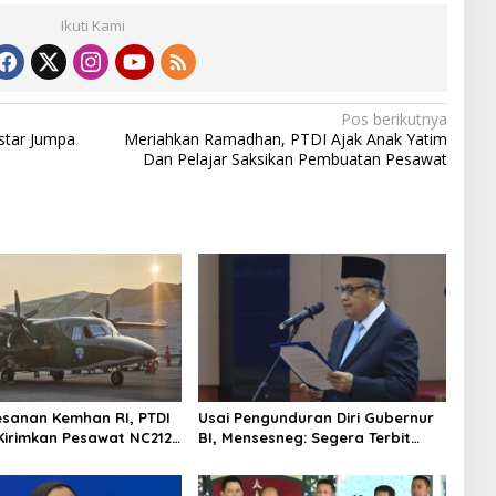
Ikuti Kami
Pos berikutnya
star Jumpa
Meriahkan Ramadhan, PTDI Ajak Anak Yatim
Dan Pelajar Saksikan Pembuatan Pesawat
esanan Kemhan RI, PTDI
Usai Pengunduran Diri Gubernur
Kirimkan Pesawat NC212i
BI, Mensesneg: Segera Terbit
alan TNI AU
Keppres Pemberhentian dengan
Hormat