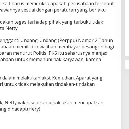
erkait harus memeriksa apakah perusahaan tersebut
yawannya sesuai dengan peraturan yang berlaku.
ndakan tegas terhadap pihak yang terbukti tidak
ta Netty.
Penguatan Pendidikan Agama dan
Karakter Sekolah Nur Al Rahman
Pengganti Undang-Undang (Perppu) Nomor 2 Tahun
Bikin Sekolah di Malaysia Tertarik
usahaan memiliki kewajiban membayar pesangon bagi
Mempelajarinya
aran menurut Politisi PKS itu seharusnya menjadi
sahaan untuk memenuhi hak karyawan, karena
n dalam melakukan aksi. Kemudian, Aparat yang
ri untuk tidak melakukan tindakan-tindakan
ik, Netty yakin seluruh pihak akan mendapatkan
ang dihadapi.(Hery)