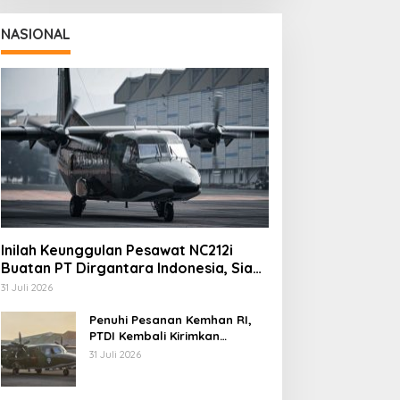
NASIONAL
Inilah Keunggulan Pesawat NC212i
Buatan PT Dirgantara Indonesia, Siap
Dukung Berbagai Operasi TNI
31 Juli 2026
Penuhi Pesanan Kemhan RI,
PTDI Kembali Kirimkan
Pesawat NC212i ke Pangkalan
31 Juli 2026
TNI AU