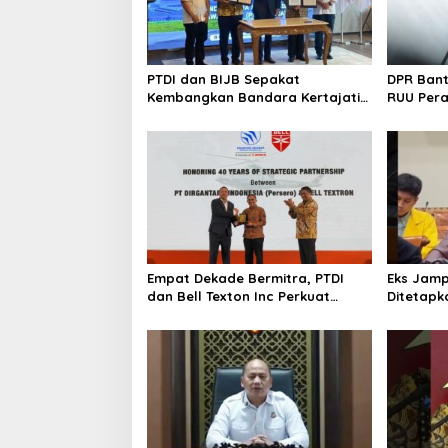
PTDI dan BIJB Sepakat
DPR Ban
Kembangkan Bandara Kertajati
RUU Per
Jadi Pusat Industri
Kedirgantaraan Nasional
Empat Dekade Bermitra, PTDI
Eks Jamp
dan Bell Texton Inc Perkuat
Ditetapk
Kolaborasi Kembangkan Industri
Kejagung
Helikopter