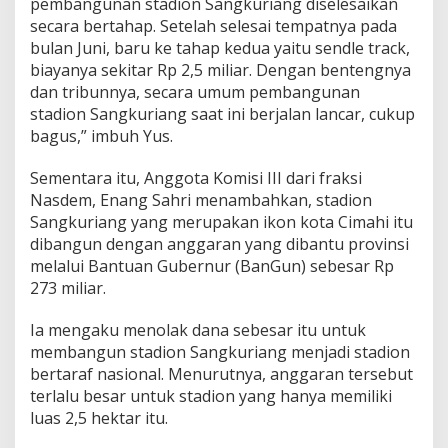
pembangunan stadion Sangkuriang diselesaikan
i
secara bertahap. Setelah selesai tempatnya pada
o
bulan Juni, baru ke tahap kedua yaitu sendle track,
n
a
biayanya sekitar Rp 2,5 miliar. Dengan bentengnya
l
dan tribunnya, secara umum pembangunan
stadion Sangkuriang saat ini berjalan lancar, cukup
bagus,” imbuh Yus.
Sementara itu, Anggota Komisi III dari fraksi
Nasdem, Enang Sahri menambahkan, stadion
Sangkuriang yang merupakan ikon kota Cimahi itu
dibangun dengan anggaran yang dibantu provinsi
melalui Bantuan Gubernur (BanGun) sebesar Rp
273 miliar.
Ia mengaku menolak dana sebesar itu untuk
membangun stadion Sangkuriang menjadi stadion
bertaraf nasional. Menurutnya, anggaran tersebut
terlalu besar untuk stadion yang hanya memiliki
luas 2,5 hektar itu.