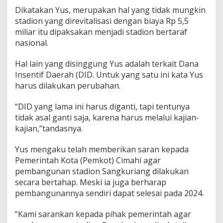
S
Dikatakan Yus, merupakan hal yang tidak mungkin
e
stadion yang direvitalisasi dengan biaya Rp 5,5
b
miliar itu dipaksakan menjadi stadion bertaraf
a
g
nasional.
a
i
Hal lain yang disinggung Yus adalah terkait Dana
S
Insentif Daerah (DID. Untuk yang satu ini kata Yus
t
harus dilakukan perubahan.
a
d
i
“DID yang lama ini harus diganti, tapi tentunya
o
tidak asal ganti saja, karena harus melalui kajian-
n
kajian,”tandasnya.
B
e
Yus mengaku telah memberikan saran kepada
r
t
Pemerintah Kota (Pemkot) Cimahi agar
a
pembangunan stadion Sangkuriang dilakukan
r
secara bertahap. Meski ia juga berharap
a
pembangunannya sendiri dapat selesai pada 2024.
f
N
a
“Kami sarankan kepada pihak pemerintah agar
s