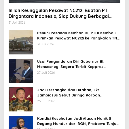
Inilah Keunggulan Pesawat NC212i Buatan PT
Dirgantara Indonesia, Siap Dukung Berbagai
Operasi TNI
31 Juli 2026
Penuhi Pesanan Kemhan RI, PTDI Kembali
Kirimkan Pesawat NC212i ke Pangkalan TNI
AU
31 Juli 2026
Usai Pengunduran Diri Gubernur BI,
Mensesneg: Segera Terbit Keppres
Pemberhentian dengan Hormat
27 Juli 2026
Jadi Tersangka dan Ditahan, Eks
Jampidsus Sebut Dirinya Korban
Kriminalisasi
25 Juli 2026
Kondisi Kesehatan Jadi Alasan Nanik S
Deyang Mundur dari BGN, Prabowo Tunjuk
Wamentan Sudaryono