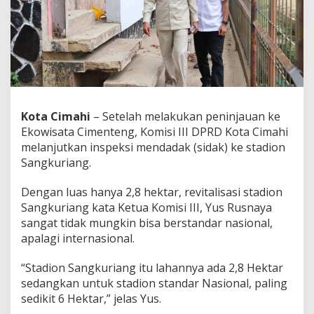
r
i
a
n
g
,
D
P
R
Kota Cimahi
– Setelah melakukan peninjauan ke
D
Ekowisata Cimenteng, Komisi III DPRD Kota Cimahi
C
i
melanjutkan inspeksi mendadak (sidak) ke stadion
m
Sangkuriang.
a
h
Dengan luas hanya 2,8 hektar, revitalisasi stadion
i
Sangkuriang kata Ketua Komisi III, Yus Rusnaya
:
T
sangat tidak mungkin bisa berstandar nasional,
a
apalagi internasional.
k
L
“Stadion Sangkuriang itu lahannya ada 2,8 Hektar
a
sedangkan untuk stadion standar Nasional, paling
y
a
sedikit 6 Hektar,” jelas Yus.
k