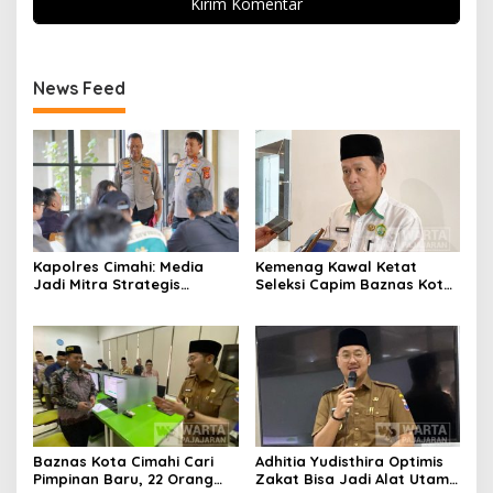
News Feed
Kapolres Cimahi: Media
Kemenag Kawal Ketat
Jadi Mitra Strategis
Seleksi Capim Baznas Kota
Bangun Kepercayaan
Cimahi: Kita Ingin
Publik
Komisioner Baznas
Berintegritas
Baznas Kota Cimahi Cari
Adhitia Yudisthira Optimis
Pimpinan Baru, 22 Orang
Zakat Bisa Jadi Alat Utama