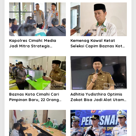
s
i
p
o
s
Kapolres Cimahi: Media
Kemenag Kawal Ketat
Jadi Mitra Strategis
Seleksi Capim Baznas Kota
Bangun Kepercayaan
Cimahi: Kita Ingin
Publik
Komisioner Baznas
Berintegritas
Baznas Kota Cimahi Cari
Adhitia Yudisthira Optimis
Pimpinan Baru, 22 Orang
Zakat Bisa Jadi Alat Utama
Ikuti Seleksi
Selesaikan Masalah Sosial
Kota Cimahi