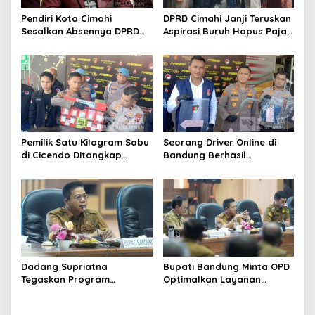
Pendiri Kota Cimahi
DPRD Cimahi Janji Teruskan
Sesalkan Absennya DPRD
Aspirasi Buruh Hapus Pajak
dalam Dialog Pembahasan
Penghasilan ke Presiden
Rebranding RSUD Cibabat
dan DPR
Pemilik Satu Kilogram Sabu
Seorang Driver Online di
di Cicendo Ditangkap
Bandung Berhasil
Satnarkoba Polres Cimahi
Selamatkan Diri dari Upaya
Pelaku Pencurian
Dadang Supriatna
Bupati Bandung Minta OPD
Tegaskan Program
Optimalkan Layanan
Prioritas Tak Tersentuh
Hotline, Respon Laporan
Efisiensi Anggaran
Masyarakat Soal