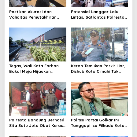
Pastikan Akurasi dan
Potensial Langgar Lalu
Validitas Pemutakhiran
Lintas, Satlantas Polresta
Data Parpol, Bawaslu Kota
Bandung Tindak Ribuan
Cimahi Lakukan
Motor Berknalpot Brong
Pengawasan
Tegas, Wali Kota Farhan
Kerap Temukan Parkir Liar,
Bakal Meja Hijaukan
Dishub Kota Cimahi Tak
Penebang Pohon di Jalan
Henti Lakukan Edukasi dan
Riau
Pembinaan
Polresta Bandung Berhasil
Politisi Partai Golkar Ini
Sita Satu Juta Obat Keras
Tanggapi Isu Pilkada Kota
Serta Ungkap Ratusan
Cimahi 2029: Terlalu Dini
Kasus Narkoba