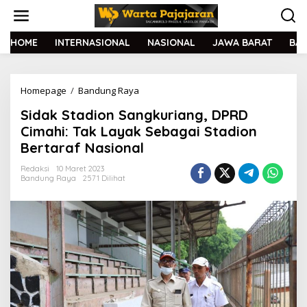
L
e
w
a
HOME
INTERNASIONAL
NASIONAL
JAWA BARAT
BA
t
i
k
Homepage
/
Bandung Raya
S
e
i
k
Sidak Stadion Sangkuriang, DPRD
d
o
a
n
Cimahi: Tak Layak Sebagai Stadion
k
t
Bertaraf Nasional
S
e
t
n
Redaksi
10 Maret 2023
a
Bandung Raya
2571 Dilihat
d
i
o
n
S
a
n
g
k
u