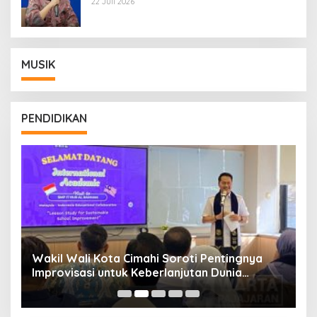
22 Juli 2026
MUSIK
PENDIDIKAN
Wakil Wali Kota Cimahi Soroti Pentingnya
Y
Improvisasi untuk Keberlanjutan Dunia
S
Pendidikan
A