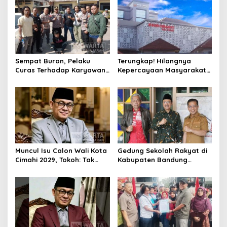
Sempat Buron, Pelaku
Terungkap! Hilangnya
Curas Terhadap Karyawan
Kepercayaan Masyarakat
Pabrik di Majalaya Berhasil
Latarbelakangi Rencana
Ditangkap Polisi
Rebranding RSUD Cibabat
Muncul Isu Calon Wali Kota
Gedung Sekolah Rakyat di
Cimahi 2029, Tokoh: Tak
Kabupaten Bandung
Cukup Hanya Bermodal
Dibangun Oktober 2026,
Legitimasi Parpol
Siap Tampung Dua Ribu
Siswa