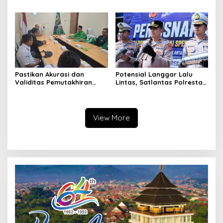
Ikuti Seleksi
Selesaikan Masalah Sosial
Kota Cimahi
Pastikan Akurasi dan
Potensial Langgar Lalu
Validitas Pemutakhiran
Lintas, Satlantas Polresta
Data Parpol, Bawaslu Kota
Bandung Tindak Ribuan
Cimahi Lakukan
Motor Berknalpot Brong
Pengawasan
View More