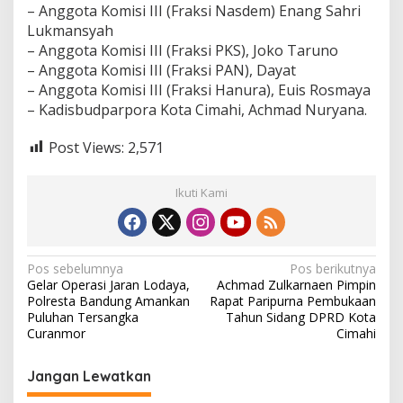
– Anggota Komisi III (Fraksi Nasdem) Enang Sahri
Lukmansyah
– Anggota Komisi III (Fraksi PKS), Joko Taruno
– Anggota Komisi III (Fraksi PAN), Dayat
– Anggota Komisi III (Fraksi Hanura), Euis Rosmaya
– Kadisbudparpora Kota Cimahi, Achmad Nuryana.
Post Views:
2,571
Ikuti Kami
N
Pos sebelumnya
Pos berikutnya
Gelar Operasi Jaran Lodaya,
Achmad Zulkarnaen Pimpin
a
Polresta Bandung Amankan
Rapat Paripurna Pembukaan
v
Puluhan Tersangka
Tahun Sidang DPRD Kota
Curanmor
Cimahi
i
g
Jangan Lewatkan
a