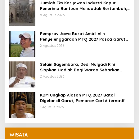
Jumlah Eks Karyawan Industri Kapur
Penerima Bantuan Mendadak Bertambah,
KDM: Kita Identifikasi
5 Agustus 2026
Pemprov Jawa Barat Ambil Alih
Penyelenggaraan MTQ 2027 Pasca Garut
Mundur Jadi Tuan Rumah
2 Agustus 2026
Selain Sayembara, Dedi Mulyadi Kini
Siapkan Hadiah Bagi Warga Sebarkan
Lokasi Penjualan Narkotika
2 Agustus 2026
KDM Ungkap Alasan MTQ 2027 Batal
Digelar di Garut, Pemprov Cari Alternatif
1 Agustus 2026
WISATA