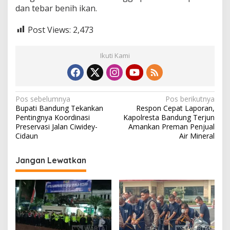
dan tebar benih ikan.
Post Views:
2,473
Ikuti Kami
N
Pos sebelumnya
Pos berikutnya
Bupati Bandung Tekankan
Respon Cepat Laporan,
a
Pentingnya Koordinasi
Kapolresta Bandung Terjun
v
Preservasi Jalan Ciwidey-
Amankan Preman Penjual
Cidaun
Air Mineral
i
g
Jangan Lewatkan
a
s
i
p