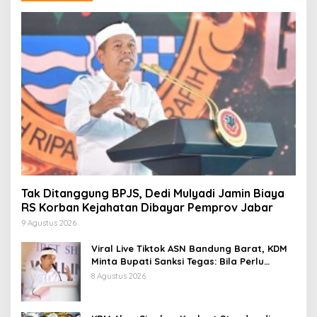
Tak Ditanggung BPJS, Dedi Mulyadi Jamin Biaya
RS Korban Kejahatan Dibayar Pemprov Jabar
9 Agustus 2026
Viral Live Tiktok ASN Bandung Barat, KDM
Minta Bupati Sanksi Tegas: Bila Perlu
Pemberhentian
8 Agustus 2026