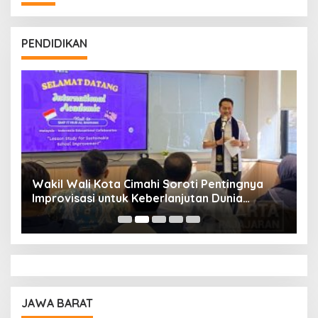
PENDIDIKAN
Wakil Wali Kota Cimahi Soroti Pentingnya
Y
Improvisasi untuk Keberlanjutan Dunia
S
Pendidikan
A
JAWA BARAT