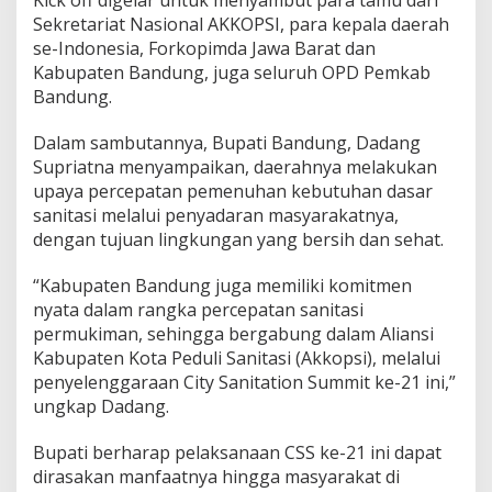
i
Sekretariat Nasional AKKOPSI, para kepala daerah
C
se-Indonesia, Forkopimda Jawa Barat dan
i
Kabupaten Bandung, juga seluruh OPD Pemkab
t
y
Bandung.
S
a
Dalam sambutannya, Bupati Bandung, Dadang
n
Supriatna menyampaikan, daerahnya melakukan
i
upaya percepatan pemenuhan kebutuhan dasar
t
a
sanitasi melalui penyadaran masyarakatnya,
t
dengan tujuan lingkungan yang bersih dan sehat.
i
o
“Kabupaten Bandung juga memiliki komitmen
n
nyata dalam rangka percepatan sanitasi
S
u
permukiman, sehingga bergabung dalam Aliansi
m
Kabupaten Kota Peduli Sanitasi (Akkopsi), melalui
m
penyelenggaraan City Sanitation Summit ke-21 ini,”
i
ungkap Dadang.
t
X
X
Bupati berharap pelaksanaan CSS ke-21 ini dapat
I
dirasakan manfaatnya hingga masyarakat di