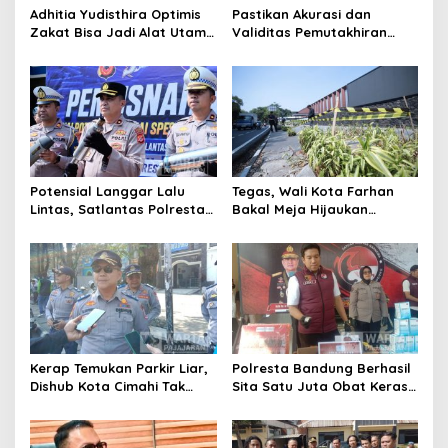
Adhitia Yudisthira Optimis
Pastikan Akurasi dan
Zakat Bisa Jadi Alat Utama
Validitas Pemutakhiran
Selesaikan Masalah Sosial
Data Parpol, Bawaslu Kota
Kota Cimahi
Cimahi Lakukan
Pengawasan
Potensial Langgar Lalu
Tegas, Wali Kota Farhan
Lintas, Satlantas Polresta
Bakal Meja Hijaukan
Bandung Tindak Ribuan
Penebang Pohon di Jalan
Motor Berknalpot Brong
Riau
Kerap Temukan Parkir Liar,
Polresta Bandung Berhasil
Dishub Kota Cimahi Tak
Sita Satu Juta Obat Keras
Henti Lakukan Edukasi dan
Serta Ungkap Ratusan
Pembinaan
Kasus Narkoba