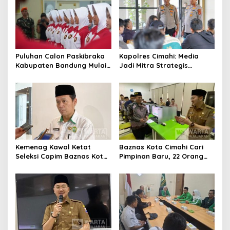
Daerah
Puluhan Calon Paskibraka
Kapolres Cimahi: Media
Kabupaten Bandung Mulai
Jadi Mitra Strategis
Ikuti Pemusatan Latihan
Bangun Kepercayaan
Publik
Kemenag Kawal Ketat
Baznas Kota Cimahi Cari
Seleksi Capim Baznas Kota
Pimpinan Baru, 22 Orang
Cimahi: Kita Ingin
Ikuti Seleksi
Komisioner Baznas
Berintegritas