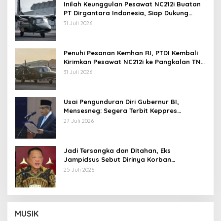
Inilah Keunggulan Pesawat NC212i Buatan
PT Dirgantara Indonesia, Siap Dukung
Berbagai Operasi TNI
31 Juli 2026
Penuhi Pesanan Kemhan RI, PTDI Kembali
Kirimkan Pesawat NC212i ke Pangkalan TNI
AU
31 Juli 2026
Usai Pengunduran Diri Gubernur BI,
Mensesneg: Segera Terbit Keppres
Pemberhentian dengan Hormat
27 Juli 2026
Jadi Tersangka dan Ditahan, Eks
Jampidsus Sebut Dirinya Korban
Kriminalisasi
25 Juli 2026
MUSIK