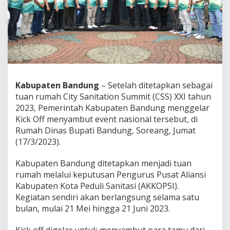
n
i
t
a
s
i
L
a
y
Kabupaten Bandung
– Setelah ditetapkan sebagai
a
tuan rumah City Sanitation Summit (CSS) XXI tahun
k
D
2023, Pemerintah Kabupaten Bandung menggelar
a
Kick Off menyambut event nasional tersebut, di
n
Rumah Dinas Bupati Bandung, Soreang, Jumat
S
(17/3/2023).
e
h
a
Kabupaten Bandung ditetapkan menjadi tuan
t
rumah melalui keputusan Pengurus Pusat Aliansi
M
Kabupaten Kota Peduli Sanitasi (AKKOPSI).
e
Kegiatan sendiri akan berlangsung selama satu
l
bulan, mulai 21 Mei hingga 21 Juni 2023.
a
l
u
Kick off digelar untuk menyambut para tamu dari