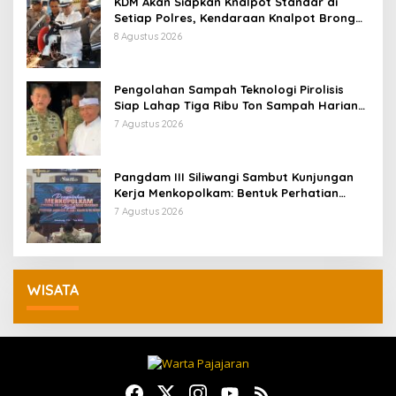
KDM Akan Siapkan Knalpot Standar di
Setiap Polres, Kendaraan Knalpot Brong
Tertangkap Langsung Ganti
8 Agustus 2026
Pengolahan Sampah Teknologi Pirolisis
Siap Lahap Tiga Ribu Ton Sampah Harian
Jawa Barat
7 Agustus 2026
Pangdam III Siliwangi Sambut Kunjungan
Kerja Menkopolkam: Bentuk Perhatian
Pemerintah
7 Agustus 2026
WISATA