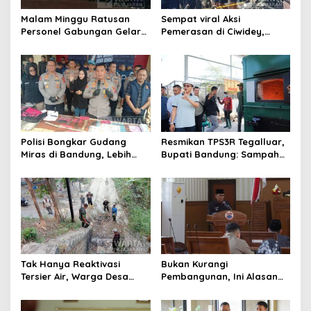
o
s
Malam Minggu Ratusan
Sempat viral Aksi
Personel Gabungan Gelar
Pemerasan di Ciwidey,
Apel, Lanjut Patroli Skala
Polisi Tangkap Dua terduga
Besar Kabupaten Bandung
Pelaku
Polisi Bongkar Gudang
Resmikan TPS3R Tegalluar,
Miras di Bandung, Lebih
Bupati Bandung: Sampah
dari Enam Ribu Botol Disita
Bukan Hanya Urusan
Pemerintah
Tak Hanya Reaktivasi
Bukan Kurangi
Tersier Air, Warga Desa
Pembangunan, Ini Alasan
Ciburuy Inginkan Jalan
Pemkot Cimahi Lakukan
Alternatif di Padalarang
Pengurangan Belanja