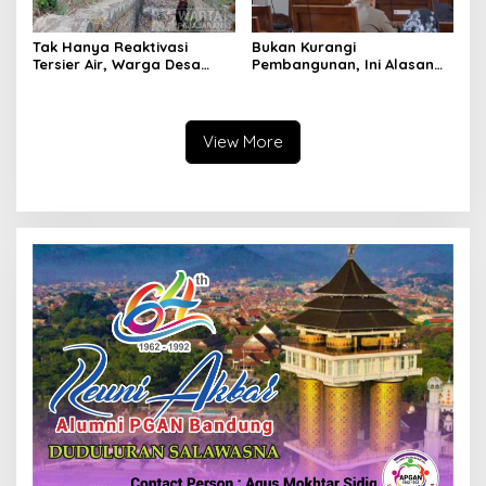
Tak Hanya Reaktivasi
Bukan Kurangi
Tersier Air, Warga Desa
Pembangunan, Ini Alasan
Ciburuy Inginkan Jalan
Pemkot Cimahi Lakukan
Alternatif di Padalarang
Pengurangan Belanja
Daerah
View More