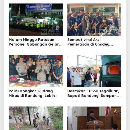
Malam Minggu Ratusan
Sempat viral Aksi
Personel Gabungan Gelar
Pemerasan di Ciwidey,
Apel, Lanjut Patroli Skala
Polisi Tangkap Dua terduga
Besar Kabupaten Bandung
Pelaku
Polisi Bongkar Gudang
Resmikan TPS3R Tegalluar,
Miras di Bandung, Lebih
Bupati Bandung: Sampah
dari Enam Ribu Botol Disita
Bukan Hanya Urusan
Pemerintah