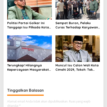
Politisi Partai Golkar Ini
Sempat Buron, Pelaku
Tanggapi Isu Pilkada Kota
Curas Terhadap Karyawan
Cimahi 2029: Terlalu Dini
Pabrik di Majalaya Berhasil
Ditangkap Polisi
Terungkap! Hilangnya
Muncul Isu Calon Wali Kota
Kepercayaan Masyarakat
Cimahi 2029, Tokoh: Tak
Latarbelakangi Rencana
Cukup Hanya Bermodal
Rebranding RSUD Cibabat
Legitimasi Parpol
Tinggalkan Balasan
Alamat email Anda tidak akan dipublikasikan.
Ruas yang wajib
ditandai
*