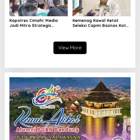
Kapolres Cimahi: Media
Kemenag Kawal Ketat
Jadi Mitra Strategis
Seleksi Capim Baznas Kota
Bangun Kepercayaan
Cimahi: Kita Ingin
Publik
Komisioner Baznas
Berintegritas
View More