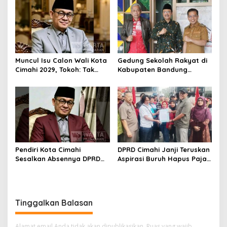
Muncul Isu Calon Wali Kota
Gedung Sekolah Rakyat di
Cimahi 2029, Tokoh: Tak
Kabupaten Bandung
Cukup Hanya Bermodal
Dibangun Oktober 2026,
Legitimasi Parpol
Siap Tampung Dua Ribu
Siswa
Pendiri Kota Cimahi
DPRD Cimahi Janji Teruskan
Sesalkan Absennya DPRD
Aspirasi Buruh Hapus Pajak
dalam Dialog Pembahasan
Penghasilan ke Presiden
Rebranding RSUD Cibabat
dan DPR
Tinggalkan Balasan
Alamat email Anda tidak akan dipublikasikan.
Ruas yang wajib