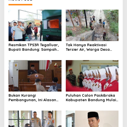
Resmikan TPS3R Tegalluar,
Tak Hanya Reaktivasi
Bupati Bandung: Sampah
Tersier Air, Warga Desa
Bukan Hanya Urusan
Ciburuy Inginkan Jalan
Pemerintah
Alternatif di Padalarang
Bukan Kurangi
Puluhan Calon Paskibraka
Pembangunan, Ini Alasan
Kabupaten Bandung Mulai
Pemkot Cimahi Lakukan
Ikuti Pemusatan Latihan
Pengurangan Belanja
Daerah