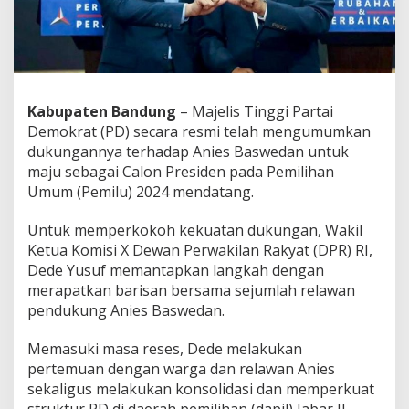
i
U
s
u
n
g
A
Kabupaten Bandung
– Majelis Tinggi Partai
n
Demokrat (PD) secara resmi telah mengumumkan
i
dukungannya terhadap Anies Baswedan untuk
e
maju sebagai Calon Presiden pada Pemilihan
s
,
Umum (Pemilu) 2024 mendatang.
D
e
Untuk memperkokoh kekuatan dukungan, Wakil
d
Ketua Komisi X Dewan Perwakilan Rakyat (DPR) RI,
e
Dede Yusuf memantapkan langkah dengan
Y
u
merapatkan barisan bersama sejumlah relawan
s
pendukung Anies Baswedan.
u
f
Memasuki masa reses, Dede melakukan
P
pertemuan dengan warga dan relawan Anies
e
r
sekaligus melakukan konsolidasi dan memperkuat
k