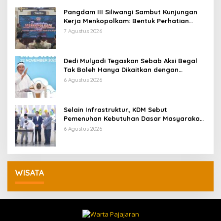
Pangdam III Siliwangi Sambut Kunjungan
Kerja Menkopolkam: Bentuk Perhatian
Pemerintah
7 Agustus 2026
Dedi Mulyadi Tegaskan Sebab Aksi Begal
Tak Boleh Hanya Dikaitkan dengan
Ekonomi
6 Agustus 2026
Selain Infrastruktur, KDM Sebut
Pemenuhan Kebutuhan Dasar Masyarakat
Jadi Fokus APBD Jabar 2027
6 Agustus 2026
WISATA