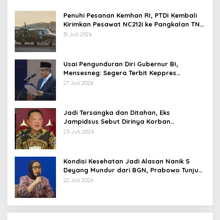
Penuhi Pesanan Kemhan RI, PTDI Kembali
Kirimkan Pesawat NC212i ke Pangkalan TNI
AU
31 Juli 2026
Usai Pengunduran Diri Gubernur BI,
Mensesneg: Segera Terbit Keppres
Pemberhentian dengan Hormat
27 Juli 2026
Jadi Tersangka dan Ditahan, Eks
Jampidsus Sebut Dirinya Korban
Kriminalisasi
25 Juli 2026
Kondisi Kesehatan Jadi Alasan Nanik S
Deyang Mundur dari BGN, Prabowo Tunjuk
Wamentan Sudaryono
22 Juli 2026