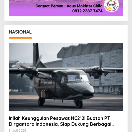
NASIONAL
Inilah Keunggulan Pesawat NC212i Buatan PT
Dirgantara Indonesia, Siap Dukung Berbagai
Operasi TNI
31 Juli 2026