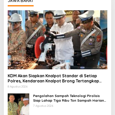
JAWA BARAT
KDM Akan Siapkan Knalpot Standar di Setiap
Polres, Kendaraan Knalpot Brong Tertangkap
Langsung Ganti
8 Agustus 2026
Pengolahan Sampah Teknologi Pirolisis
Siap Lahap Tiga Ribu Ton Sampah Harian
Jawa Barat
7 Agustus 2026