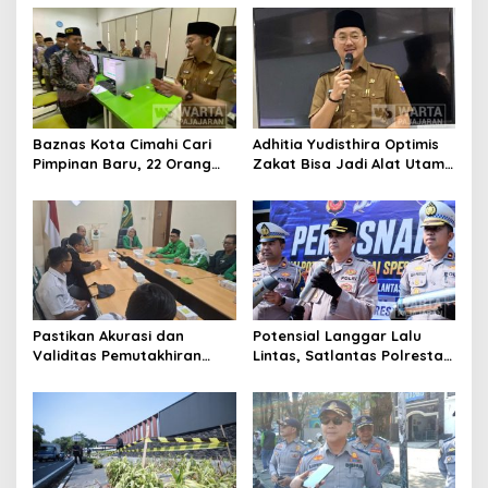
Publik
Komisioner Baznas
Berintegritas
Baznas Kota Cimahi Cari
Adhitia Yudisthira Optimis
Pimpinan Baru, 22 Orang
Zakat Bisa Jadi Alat Utama
Ikuti Seleksi
Selesaikan Masalah Sosial
Kota Cimahi
Pastikan Akurasi dan
Potensial Langgar Lalu
Validitas Pemutakhiran
Lintas, Satlantas Polresta
Data Parpol, Bawaslu Kota
Bandung Tindak Ribuan
Cimahi Lakukan
Motor Berknalpot Brong
Pengawasan