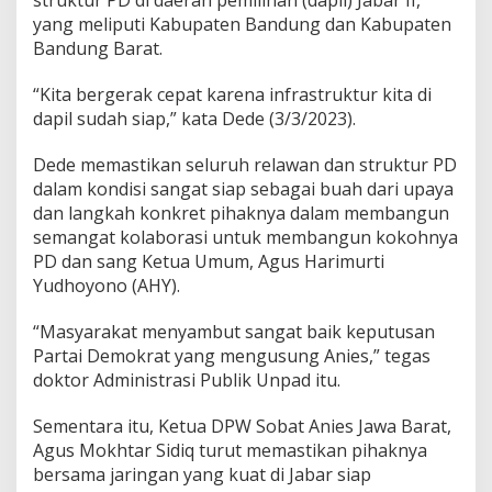
struktur PD di daerah pemilihan (dapil) Jabar II,
u
yang meliputi Kabupaten Bandung dan Kabupaten
a
Bandung Barat.
t
B
a
“Kita bergerak cepat karena infrastruktur kita di
r
dapil sudah siap,” kata Dede (3/3/2023).
i
s
Dede memastikan seluruh relawan dan struktur PD
a
dalam kondisi sangat siap sebagai buah dari upaya
n
P
dan langkah konkret pihaknya dalam membangun
e
semangat kolaborasi untuk membangun kokohnya
n
PD dan sang Ketua Umum, Agus Harimurti
d
Yudhoyono (AHY).
u
k
u
“Masyarakat menyambut sangat baik keputusan
n
Partai Demokrat yang mengusung Anies,” tegas
g
doktor Administrasi Publik Unpad itu.
Sementara itu, Ketua DPW Sobat Anies Jawa Barat,
Agus Mokhtar Sidiq turut memastikan pihaknya
bersama jaringan yang kuat di Jabar siap