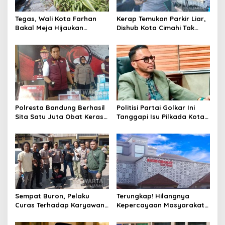
Tegas, Wali Kota Farhan
Kerap Temukan Parkir Liar,
Bakal Meja Hijaukan
Dishub Kota Cimahi Tak
Penebang Pohon di Jalan
Henti Lakukan Edukasi dan
Riau
Pembinaan
Polresta Bandung Berhasil
Politisi Partai Golkar Ini
Sita Satu Juta Obat Keras
Tanggapi Isu Pilkada Kota
Serta Ungkap Ratusan
Cimahi 2029: Terlalu Dini
Kasus Narkoba
Sempat Buron, Pelaku
Terungkap! Hilangnya
Curas Terhadap Karyawan
Kepercayaan Masyarakat
Pabrik di Majalaya Berhasil
Latarbelakangi Rencana
Ditangkap Polisi
Rebranding RSUD Cibabat