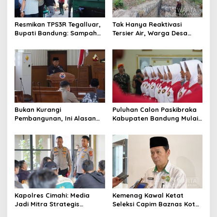
p
o
Resmikan TPS3R Tegalluar,
Tak Hanya Reaktivasi
s
Bupati Bandung: Sampah
Tersier Air, Warga Desa
Bukan Hanya Urusan
Ciburuy Inginkan Jalan
Pemerintah
Alternatif di Padalarang
Bukan Kurangi
Puluhan Calon Paskibraka
Pembangunan, Ini Alasan
Kabupaten Bandung Mulai
Pemkot Cimahi Lakukan
Ikuti Pemusatan Latihan
Pengurangan Belanja
Daerah
Kapolres Cimahi: Media
Kemenag Kawal Ketat
Jadi Mitra Strategis
Seleksi Capim Baznas Kota
Bangun Kepercayaan
Cimahi: Kita Ingin