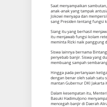
k
Saat menyampaikan sambutan,
t
anak-anak yang tampak antusia
u
Jokowi menyapa dan mempersil
r
sang Presiden tentang fungsi k
B
a
n
Siang itu yang berhasil menjaw
d
itu menjawab fungsi kolam ret
u
meminta Rizki naik panggung 
n
g
Siswa lainnya bernama Bintang
penyebab banjir. Siswa yang d
membuang sampah sembarangan
Hingga pada pertanyaan ketig
dengan benar oleh salah satu 
mantan Gubernur DKI Jakarta it
Dalam kesempatan itu, Menter
Basuki Hadimuljono menyampa
mencegah banjir di Daerah Alir