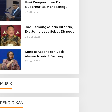
Usai Pengunduran Diri
Gubernur BI, Mensesneg:
Segera Terbit Keppres
27 Juli 2026
Pemberhentian dengan
Hormat
Jadi Tersangka dan Ditahan,
Eks Jampidsus Sebut Dirinya
Korban Kriminalisasi
25 Juli 2026
Kondisi Kesehatan Jadi
Alasan Nanik S Deyang
Mundur dari BGN, Prabowo
22 Juli 2026
Tunjuk Wamentan Sudaryono
MUSIK
PENDIDIKAN