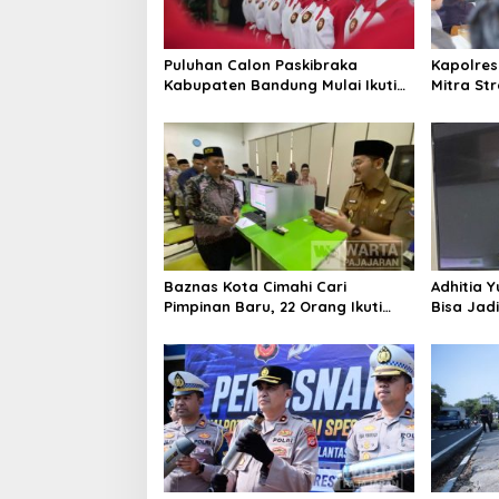
Puluhan Calon Paskibraka
Kapolres
Kabupaten Bandung Mulai Ikuti
Mitra St
Pemusatan Latihan
Kepercay
Baznas Kota Cimahi Cari
Adhitia Y
Pimpinan Baru, 22 Orang Ikuti
Bisa Jad
Seleksi
Masalah 