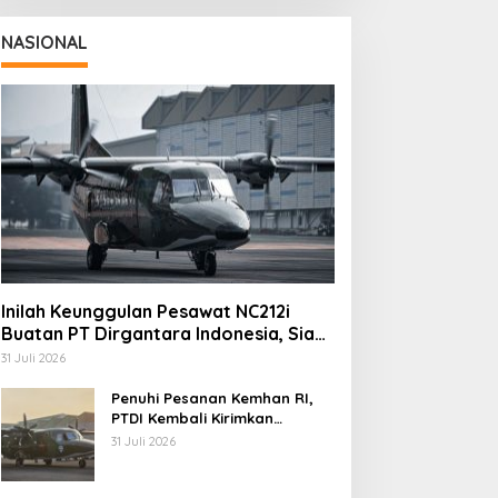
NASIONAL
Inilah Keunggulan Pesawat NC212i
Buatan PT Dirgantara Indonesia, Siap
Dukung Berbagai Operasi TNI
31 Juli 2026
Penuhi Pesanan Kemhan RI,
PTDI Kembali Kirimkan
Pesawat NC212i ke Pangkalan
31 Juli 2026
TNI AU