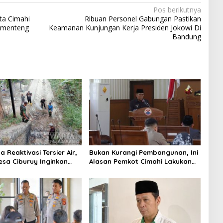
Pos berikutnya
ta Cimahi
Ribuan Personel Gabungan Pastikan
imenteng
Keamanan Kunjungan Kerja Presiden Jokowi Di
Bandung
 Reaktivasi Tersier Air,
Bukan Kurangi Pembangunan, Ini
sa Ciburuy Inginkan
Alasan Pemkot Cimahi Lakukan
ternatif di Padalarang
Pengurangan Belanja Daerah