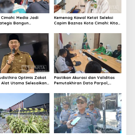
 Cimahi: Media Jadi
Kemenag Kawal Ketat Seleksi
rategis Bangun
Capim Baznas Kota Cimahi: Kita
aan Publik
Ingin Komisioner Baznas
Berintegritas
udisthira Optimis Zakat
Pastikan Akurasi dan Validitas
i Alat Utama Selesaikan
Pemutakhiran Data Parpol,
Sosial Kota Cimahi
Bawaslu Kota Cimahi Lakukan
Pengawasan