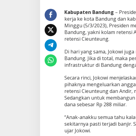
1
,
Kabupaten Bandung
– Preside
2
kerja ke kota Bandung dan ka
6
Minggu (5/3/2023), Presiden m
T
Bandung, yakni kolam retensi A
r
i
retensi Cieunteung.
l
i
Di hari yang sama, Jokowi juga 
u
Bandung. Jika di total, maka
n
infrastruktur di Bandung dengan
U
n
t
Secara rinci, Jokowi menjelas
u
pihaknya mengeluarkan anggar
k
retensi Cieunteung dan Andir, 
I
Sedangkan untuk membangun f
n
f
dana sebesar Rp 288 miliar.
r
a
“Anak-anakku semua tahu kalau
s
sekitarnya pasti terjadi banjir
t
ujar Jokowi.
r
u