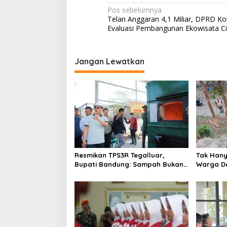
N
Pos sebelumnya
Telan Anggaran 4,1 Miliar, DPRD Ko
a
Evaluasi Pembangunan Ekowisata C
v
i
Jangan Lewatkan
g
a
s
i
p
o
s
Resmikan TPS3R Tegalluar,
Tak Hanya
Bupati Bandung: Sampah Bukan
Warga De
Hanya Urusan Pemerintah
Jalan Al