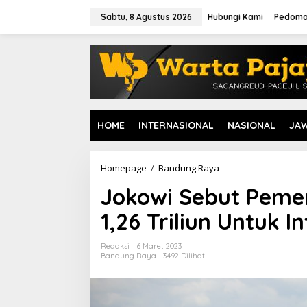
L
e
Sabtu, 8 Agustus 2026
Hubungi Kami
Pedoma
w
a
t
i
k
e
k
o
HOME
INTERNASIONAL
NASIONAL
JA
n
t
e
n
Homepage
/
Bandung Raya
J
o
Jokowi Sebut Pemer
k
o
1,26 Triliun Untuk 
w
i
S
Redaksi
6 Maret 2023
e
Bandung Raya
3492 Dilihat
b
u
t
P