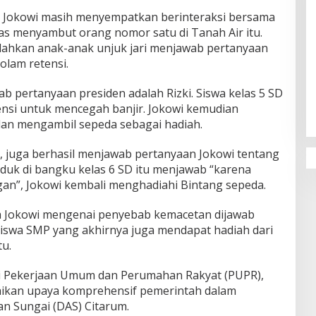
 Jokowi masih menyempatkan berinteraksi bersama
s menyambut orang nomor satu di Tanah Air itu.
ahkan anak-anak unjuk jari menjawab pertanyaan
olam retensi.
Penguatan Pendidikan Agama dan
Karakter Sekolah Nur Al Rahman
ab pertanyaan presiden adalah Rizki. Siswa kelas 5 SD
Bikin Sekolah di Malaysia Tertarik
ensi untuk mencegah banjir. Jokowi kemudian
Mempelajarinya
dan mengambil sepeda sebagai hadiah.
, juga berhasil menjawab pertanyaan Jokowi tentang
uduk di bangku kelas 6 SD itu menjawab “karena
”, Jokowi kembali menghadiahi Bintang sepeda.
a Jokowi mengenai penyebab kemacetan dijawab
siswa SMP yang akhirnya juga mendapat hadiah dari
u.
i Pekerjaan Umum dan Perumahan Rakyat (PUPR),
ikan upaya komprehensif pemerintah dalam
an Sungai (DAS) Citarum.