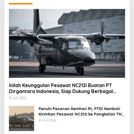
Inilah Keunggulan Pesawat NC212i Buatan PT
Dirgantara Indonesia, Siap Dukung Berbagai
Operasi TNI
31 Juli 2026
Penuhi Pesanan Kemhan RI, PTDI Kembali
Kirimkan Pesawat NC212i ke Pangkalan TNI
AU
31 Juli 2026