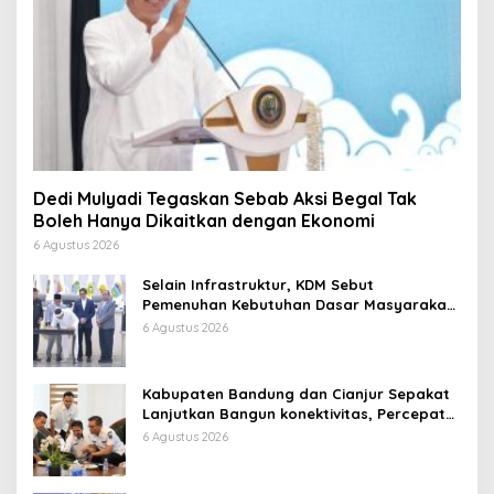
Dedi Mulyadi Tegaskan Sebab Aksi Begal Tak
Boleh Hanya Dikaitkan dengan Ekonomi
6 Agustus 2026
Selain Infrastruktur, KDM Sebut
Pemenuhan Kebutuhan Dasar Masyarakat
Jadi Fokus APBD Jabar 2027
6 Agustus 2026
Kabupaten Bandung dan Cianjur Sepakat
Lanjutkan Bangun konektivitas, Percepat
Pertumbuhan Ekonomi Daerah
6 Agustus 2026