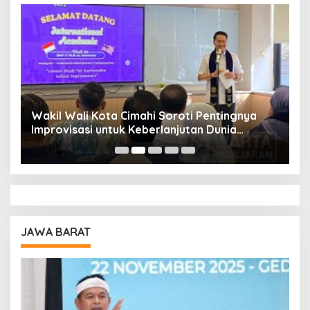
Wakil Wali Kota Cimahi Soroti Pentingnya
Y
Improvisasi untuk Keberlanjutan Dunia
S
Pendidikan
A
JAWA BARAT