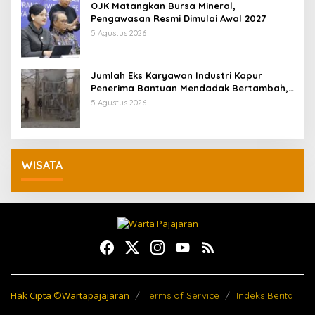
OJK Matangkan Bursa Mineral,
Pengawasan Resmi Dimulai Awal 2027
5 Agustus 2026
Jumlah Eks Karyawan Industri Kapur
Penerima Bantuan Mendadak Bertambah,
KDM: Kita Identifikasi
5 Agustus 2026
WISATA
Hak Cipta ©Wartapajajaran
Terms of Service
Indeks Berita