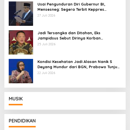
Usai Pengunduran Diri Gubernur BI,
Mensesneg: Segera Terbit Keppres
Pemberhentian dengan Hormat
27 Juli 2026
Jadi Tersangka dan Ditahan, Eks
Jampidsus Sebut Dirinya Korban
Kriminalisasi
25 Juli 2026
Kondisi Kesehatan Jadi Alasan Nanik S
Deyang Mundur dari BGN, Prabowo Tunjuk
Wamentan Sudaryono
22 Juli 2026
MUSIK
PENDIDIKAN