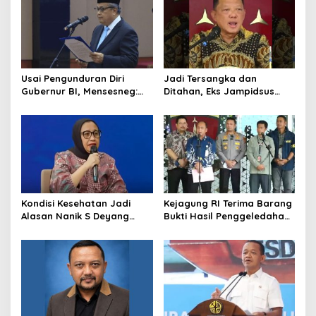
TNI
Usai Pengunduran Diri
Jadi Tersangka dan
Gubernur BI, Mensesneg:
Ditahan, Eks Jampidsus
Segera Terbit Keppres
Sebut Dirinya Korban
Pemberhentian dengan
Kriminalisasi
Hormat
Kondisi Kesehatan Jadi
Kejagung RI Terima Barang
Alasan Nanik S Deyang
Bukti Hasil Penggeledahan
Mundur dari BGN, Prabowo
Kortas Tipidkor Usai Tes
Tunjuk Wamentan
Keaslian
Sudaryono