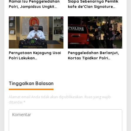
Ramai Isu Penggeledahan
Siapa Sebenarnya Pemilik
Polri, Jampidsus Ungkit
kafe de’Clan Signature
Penegakkan Hukum
yang Digeledah Polisi?
Kejagung RI
Nama Jampidsus
Mendadak Jadi Sorotan
Pernyataan Kejagung Usai
Penggeledahan Berlanjut,
Polri Lakukan
Kortas Tipidkor Polri
Penggeledahan Terkait
Temukan Puluhan Kilogram
Kasus Dugaan Blackout
Emas Batangan di Rumah
Batubara Hingga TPPU
Mewah Bogor
Tinggalkan Balasan
Alamat email Anda tidak akan dipublikasikan.
Ruas yang wajib
ditandai
*