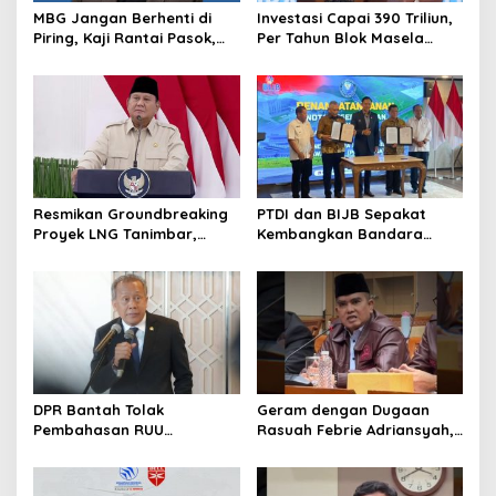
MBG Jangan Berhenti di
Investasi Capai 390 Triliun,
Piring, Kaji Rantai Pasok,
Per Tahun Blok Masela
Sampah, dan Nasib
Diproyesikan Produksi 9,5
Ekonomi Lokal
Juta Ton LNG
Resmikan Groundbreaking
PTDI dan BIJB Sepakat
Proyek LNG Tanimbar,
Kembangkan Bandara
Prabowo: Sudah Kita
Kertajati Jadi Pusat
Nantikan 28 Tahun
Industri Kedirgantaraan
Nasional
DPR Bantah Tolak
Geram dengan Dugaan
Pembahasan RUU
Rasuah Febrie Adriansyah,
Perampasan Aset
Politisi PDIP Minta Eks
Jampidsus Dihukum Mati