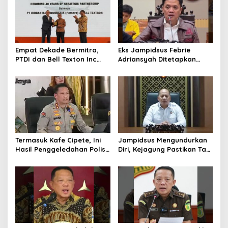
Empat Dekade Bermitra,
Eks Jampidsus Febrie
PTDI dan Bell Texton Inc
Adriansyah Ditetapkan
Perkuat Kolaborasi
Tersangka, Polri dan
Kembangkan Industri
Kejagung Rajut Kongsi
Helikopter
Termasuk Kafe Cipete, Ini
Jampidsus Mengundurkan
Hasil Penggeledahan Polisi
Diri, Kejagung Pastikan Tak
dari 12 Lokasi
Ganggu Penegakkan
Hukum di Gedung Bundar