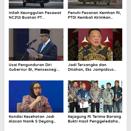
Inilah Keunggulan Pesawat
Penuhi Pesanan Kemhan RI,
NC212i Buatan PT
PTDI Kembali Kirimkan
Dirgantara Indonesia, Siap
Pesawat NC212i ke
Dukung Berbagai Operasi
Pangkalan TNI AU
TNI
Usai Pengunduran Diri
Jadi Tersangka dan
Gubernur BI, Mensesneg:
Ditahan, Eks Jampidsus
Segera Terbit Keppres
Sebut Dirinya Korban
Pemberhentian dengan
Kriminalisasi
Hormat
Kondisi Kesehatan Jadi
Kejagung RI Terima Barang
Alasan Nanik S Deyang
Bukti Hasil Penggeledahan
Mundur dari BGN, Prabowo
Kortas Tipidkor Usai Tes
Tunjuk Wamentan
Keaslian