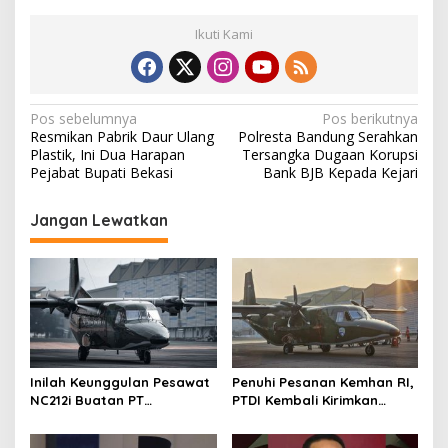
Ikuti Kami
N
Pos sebelumnya
Pos berikutnya
Resmikan Pabrik Daur Ulang
Polresta Bandung Serahkan
a
Plastik, Ini Dua Harapan
Tersangka Dugaan Korupsi
v
Pejabat Bupati Bekasi
Bank BJB Kepada Kejari
i
Jangan Lewatkan
g
a
s
i
p
o
Inilah Keunggulan Pesawat
Penuhi Pesanan Kemhan RI,
s
NC212i Buatan PT
PTDI Kembali Kirimkan
Dirgantara Indonesia, Siap
Pesawat NC212i ke
Dukung Berbagai Operasi
Pangkalan TNI AU