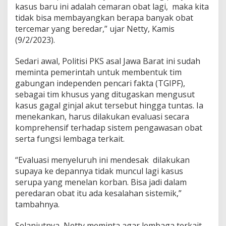
a
kasus baru ini adalah cemaran obat lagi, maka kita
h
tidak bisa membayangkan berapa banyak obat
U
tercemar yang beredar,” ujar Netty, Kamis
s
(9/2/2023).
u
t
D
Sedari awal, Politisi PKS asal Jawa Barat ini sudah
e
meminta pemerintah untuk membentuk tim
n
gabungan independen pencari fakta (TGIPF),
g
sebagai tim khusus yang ditugaskan mengusut
a
kasus gagal ginjal akut tersebut hingga tuntas. Ia
n
T
menekankan, harus dilakukan evaluasi secara
e
komprehensif terhadap sistem pengawasan obat
g
serta fungsi lembaga terkait.
a
s
“Evaluasi menyeluruh ini mendesak dilakukan
D
a
supaya ke depannya tidak muncul lagi kasus
n
serupa yang menelan korban. Bisa jadi dalam
T
peredaran obat itu ada kesalahan sistemik,”
u
tambahnya.
n
t
a
Selanjutnya, Netty meminta agar lembaga terkait