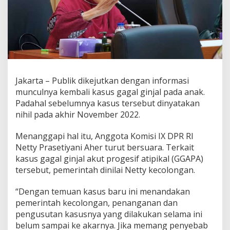
n
c
u
l
L
a
g
i
,
Jakarta – Publik dikejutkan dengan informasi
D
munculnya kembali kasus gagal ginjal pada anak.
P
Padahal sebelumnya kasus tersebut dinyatakan
R
nihil pada akhir November 2022.
M
i
n
Menanggapi hal itu, Anggota Komisi IX DPR RI
t
Netty Prasetiyani Aher turut bersuara. Terkait
a
kasus gagal ginjal akut progesif atipikal (GGAPA)
P
tersebut, pemerintah dinilai Netty kecolongan.
e
m
e
“Dengan temuan kasus baru ini menandakan
r
pemerintah kecolongan, penanganan dan
i
pengusutan kasusnya yang dilakukan selama ini
n
belum sampai ke akarnya. Jika memang penyebab
t