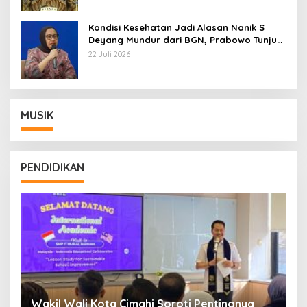
Kondisi Kesehatan Jadi Alasan Nanik S
Deyang Mundur dari BGN, Prabowo Tunjuk
Wamentan Sudaryono
22 Juli 2026
MUSIK
PENDIDIKAN
Wakil Wali Kota Cimahi Soroti Pentingnya
Y