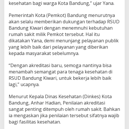
kesehatan bagi warga Kota Bandung,” ujar Yana.
e
n
u
Pemerintah Kota (Pemkot) Bandung menurutnya
j
akan selalu memberikan dukungan terhadap RSUD
u
Bandung Kiwari dengan menemnuhi kebutuhan
P
rumah sakit milik Pemkot tersebut. Hal itu
a
r
dikatakan Yana, demi menunjang pelayanan publik
i
yang lebih baik dari pelayanan yang diberikan
p
kepada masyarakat sebelumnya.
u
r
“Dengan akreditasi baru, semoga nantinya bisa
n
a
menambah semangat para tenaga kesehatan di
RSUD Bandung Kiwari, untuk bekerja lebih baik
lagi,” ucapnya.
Menurut Kepala Dinas Kesehatan (Dinkes) Kota
Bandung, Anhar Hadian, Penilaian akreditasi
sangat penting ditempuh oleh rumah sakit. Bahkan
ia mengaskan jika penilaian tersebut sifatnya wajib
bagi fasilitas kesehatan.