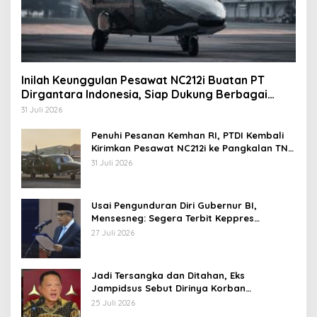
Inilah Keunggulan Pesawat NC212i Buatan PT
Dirgantara Indonesia, Siap Dukung Berbagai
Operasi TNI
31 Juli 2026
Penuhi Pesanan Kemhan RI, PTDI Kembali
Kirimkan Pesawat NC212i ke Pangkalan TNI
AU
31 Juli 2026
Usai Pengunduran Diri Gubernur BI,
Mensesneg: Segera Terbit Keppres
Pemberhentian dengan Hormat
27 Juli 2026
Jadi Tersangka dan Ditahan, Eks
Jampidsus Sebut Dirinya Korban
Kriminalisasi
25 Juli 2026