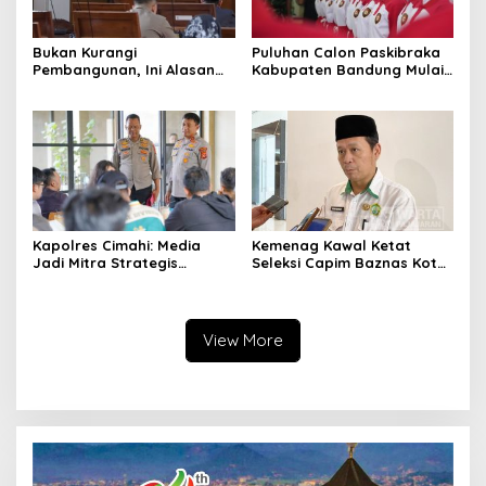
Bukan Kurangi
Puluhan Calon Paskibraka
Pembangunan, Ini Alasan
Kabupaten Bandung Mulai
Pemkot Cimahi Lakukan
Ikuti Pemusatan Latihan
Pengurangan Belanja
Daerah
Kapolres Cimahi: Media
Kemenag Kawal Ketat
Jadi Mitra Strategis
Seleksi Capim Baznas Kota
Bangun Kepercayaan
Cimahi: Kita Ingin
Publik
Komisioner Baznas
Berintegritas
View More