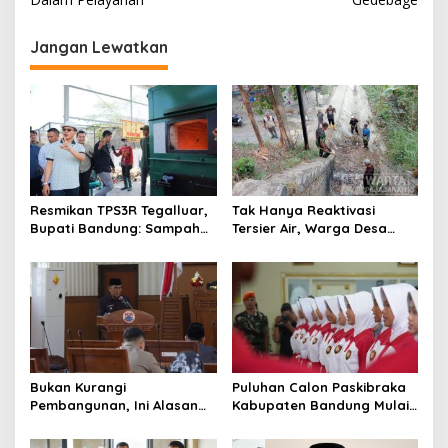
i
g
Jangan Lewatkan
a
s
i
p
o
s
Resmikan TPS3R Tegalluar,
Tak Hanya Reaktivasi
Bupati Bandung: Sampah
Tersier Air, Warga Desa
Bukan Hanya Urusan
Ciburuy Inginkan Jalan
Pemerintah
Alternatif di Padalarang
Bukan Kurangi
Puluhan Calon Paskibraka
Pembangunan, Ini Alasan
Kabupaten Bandung Mulai
Pemkot Cimahi Lakukan
Ikuti Pemusatan Latihan
Pengurangan Belanja