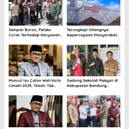
Sempat Buron, Pelaku
Terungkap! Hilangnya
Curas Terhadap Karyawan
Kepercayaan Masyarakat
Pabrik di Majalaya Berhasil
Latarbelakangi Rencana
Ditangkap Polisi
Rebranding RSUD Cibabat
Muncul Isu Calon Wali Kota
Gedung Sekolah Rakyat di
Cimahi 2029, Tokoh: Tak
Kabupaten Bandung
Cukup Hanya Bermodal
Dibangun Oktober 2026,
Legitimasi Parpol
Siap Tampung Dua Ribu
Siswa