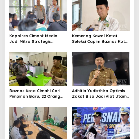
Daerah
Kapolres Cimahi: Media
Kemenag Kawal Ketat
Jadi Mitra Strategis
Seleksi Capim Baznas Kota
Bangun Kepercayaan
Cimahi: Kita Ingin
Publik
Komisioner Baznas
Berintegritas
Baznas Kota Cimahi Cari
Adhitia Yudisthira Optimis
Pimpinan Baru, 22 Orang
Zakat Bisa Jadi Alat Utama
Ikuti Seleksi
Selesaikan Masalah Sosial
Kota Cimahi