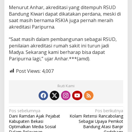
Menurut Anhar, akreditasi yang ditempuh RSUD
Bandung Kiwari dapat dikatakan perdana, meski di
saat masih bernama RSKIA juga pernah meraih
akreditasi Paripurna.
“Saat masih dalam pembangunan sebagai RSUD,
penilaian akreditasi rumah sakit ini turun jadi
Madya. Sekarang kami berharap bisa dapat
Paripurna lagi,” ujar Anhar.***(amd).
Post Views:
4,007
Ikuti Kami
N
Pos sebelumnya
Pos berikutnya
Dani Ramdan Ajak Pejabat
Kolam Retensi Rancabolang
a
Kabupaten Bekasi
Sebagai Upaya Pemkot
v
Optimalkan Media Sosial
Bandung Atasi Banjir
Dalam Pelayanan
Gedebage