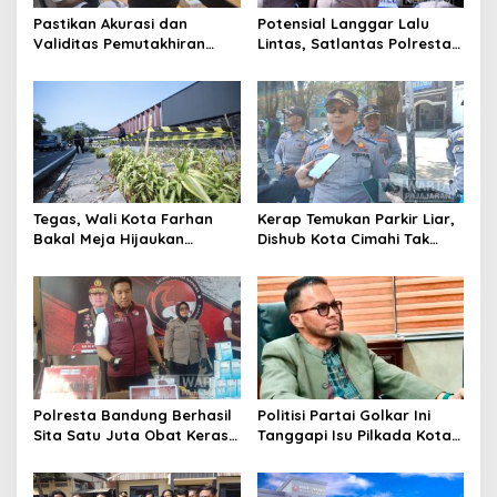
Pastikan Akurasi dan
Potensial Langgar Lalu
Validitas Pemutakhiran
Lintas, Satlantas Polresta
Data Parpol, Bawaslu Kota
Bandung Tindak Ribuan
Cimahi Lakukan
Motor Berknalpot Brong
Pengawasan
Tegas, Wali Kota Farhan
Kerap Temukan Parkir Liar,
Bakal Meja Hijaukan
Dishub Kota Cimahi Tak
Penebang Pohon di Jalan
Henti Lakukan Edukasi dan
Riau
Pembinaan
Polresta Bandung Berhasil
Politisi Partai Golkar Ini
Sita Satu Juta Obat Keras
Tanggapi Isu Pilkada Kota
Serta Ungkap Ratusan
Cimahi 2029: Terlalu Dini
Kasus Narkoba