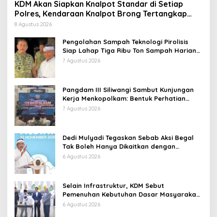
KDM Akan Siapkan Knalpot Standar di Setiap
Polres, Kendaraan Knalpot Brong Tertangkap
Langsung Ganti
8 Agustus 2026
Pengolahan Sampah Teknologi Pirolisis
Siap Lahap Tiga Ribu Ton Sampah Harian
Jawa Barat
7 Agustus 2026
Pangdam III Siliwangi Sambut Kunjungan
Kerja Menkopolkam: Bentuk Perhatian
Pemerintah
7 Agustus 2026
Dedi Mulyadi Tegaskan Sebab Aksi Begal
Tak Boleh Hanya Dikaitkan dengan
Ekonomi
6 Agustus 2026
Selain Infrastruktur, KDM Sebut
Pemenuhan Kebutuhan Dasar Masyarakat
Jadi Fokus APBD Jabar 2027
6 Agustus 2026