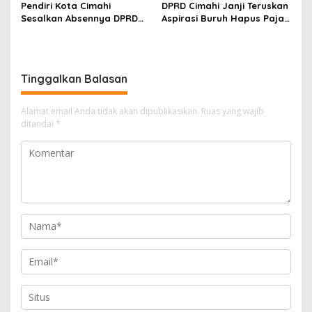
Pendiri Kota Cimahi
DPRD Cimahi Janji Teruskan
Sesalkan Absennya DPRD
Aspirasi Buruh Hapus Pajak
dalam Dialog Pembahasan
Penghasilan ke Presiden
Rebranding RSUD Cibabat
dan DPR
Tinggalkan Balasan
Alamat email Anda tidak akan dipublikasikan.
Ruas yang wajib
ditandai
*