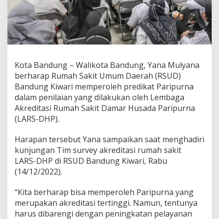
e
m
p
u
h
P
e
Kota Bandung – Walikota Bandung, Yana Mulyana
n
i
berharap Rumah Sakit Umum Daerah (RSUD)
l
Bandung Kiwari memperoleh predikat Paripurna
a
dalam penilaian yang dilakukan oleh Lembaga
i
Akreditasi Rumah Sakit Damar Husada Paripurna
a
(LARS-DHP).
n
A
k
Harapan tersebut Yana sampaikan saat menghadiri
r
kunjungan Tim survey akreditasi rumah sakit
e
LARS-DHP di RSUD Bandung Kiwari, Rabu
d
(14/12/2022).
i
t
a
“Kita berharap bisa memperoleh Paripurna yang
s
merupakan akreditasi tertinggi. Namun, tentunya
i
harus dibarengi dengan peningkatan pelayanan
M