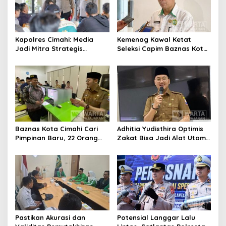
Kapolres Cimahi: Media
Kemenag Kawal Ketat
Jadi Mitra Strategis
Seleksi Capim Baznas Kota
Bangun Kepercayaan
Cimahi: Kita Ingin
Publik
Komisioner Baznas
Berintegritas
Baznas Kota Cimahi Cari
Adhitia Yudisthira Optimis
Pimpinan Baru, 22 Orang
Zakat Bisa Jadi Alat Utama
Ikuti Seleksi
Selesaikan Masalah Sosial
Kota Cimahi
Pastikan Akurasi dan
Potensial Langgar Lalu