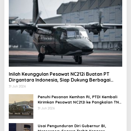
Inilah Keunggulan Pesawat NC212i Buatan PT
Dirgantara Indonesia, Siap Dukung Berbagai
Operasi TNI
31 Juli 2026
Penuhi Pesanan Kemhan RI, PTDI Kembali
Kirimkan Pesawat NC212i ke Pangkalan TNI
AU
31 Juli 2026
Usai Pengunduran Diri Gubernur BI,
Mensesneg: Segera Terbit Keppres