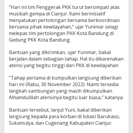
G
“Hari ini tim Penggerak PKK turut bersimpati atas
e
musibah gempa di Cianjur. Kami berinisiatif
m
p
menyatukan pertolongan bersama berkoordinasi
a
bersama pihak kewilayahan,” ujar Yunimar selagi
C
melepas tim pertolongan PKK Kota Bandung di
i
Gedung PKK Kota Bandung.
a
n
j
Bantuan yang dikirimkan, ujar Yunimar, bakal
u
berjalan dalam sebagian tahap. Hal itu dikarenakan
r
atensi yang begitu tinggi dari PKK di kewilayahan
“Tahap pertama di kumpulkan langsung diberikan
hari ini (Rabu, 30 November 2022). Nanti tersedia
langkah sambungan yang masih dikumpulkan.
Alhamdulillah atensinya begitu luar biasa,” katanya.
Bantuan tersebut, lanjut Yuni, bakal diberikan
langsung kepada para korban di lokasi Barukaso,
Sukamulya, dan Cugenang Kabupaten Cianjur.