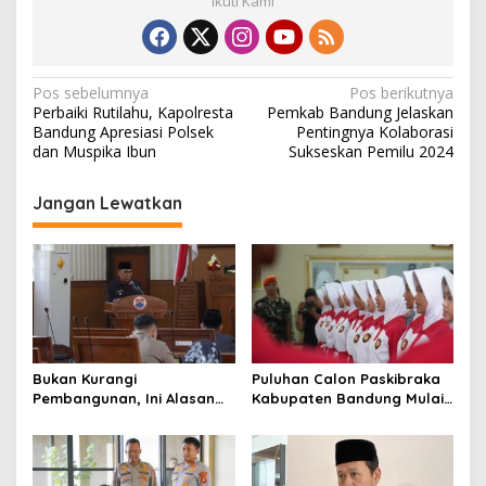
Ikuti Kami
N
Pos sebelumnya
Pos berikutnya
Perbaiki Rutilahu, Kapolresta
Pemkab Bandung Jelaskan
a
Bandung Apresiasi Polsek
Pentingnya Kolaborasi
v
dan Muspika Ibun
Sukseskan Pemilu 2024
i
Jangan Lewatkan
g
a
s
i
p
o
Bukan Kurangi
Puluhan Calon Paskibraka
s
Pembangunan, Ini Alasan
Kabupaten Bandung Mulai
Pemkot Cimahi Lakukan
Ikuti Pemusatan Latihan
Pengurangan Belanja
Daerah