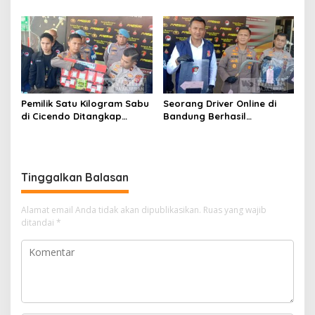
dalam Dialog Pembahasan
Penghasilan ke Presiden
Rebranding RSUD Cibabat
dan DPR
Pemilik Satu Kilogram Sabu
Seorang Driver Online di
di Cicendo Ditangkap
Bandung Berhasil
Satnarkoba Polres Cimahi
Selamatkan Diri dari Upaya
Pelaku Pencurian
Tinggalkan Balasan
Alamat email Anda tidak akan dipublikasikan.
Ruas yang wajib
ditandai
*