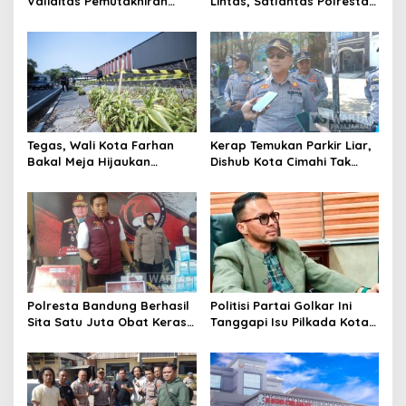
Validitas Pemutakhiran
Lintas, Satlantas Polresta
Data Parpol, Bawaslu Kota
Bandung Tindak Ribuan
Cimahi Lakukan
Motor Berknalpot Brong
Pengawasan
Tegas, Wali Kota Farhan
Kerap Temukan Parkir Liar,
Bakal Meja Hijaukan
Dishub Kota Cimahi Tak
Penebang Pohon di Jalan
Henti Lakukan Edukasi dan
Riau
Pembinaan
Polresta Bandung Berhasil
Politisi Partai Golkar Ini
Sita Satu Juta Obat Keras
Tanggapi Isu Pilkada Kota
Serta Ungkap Ratusan
Cimahi 2029: Terlalu Dini
Kasus Narkoba