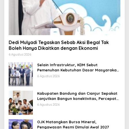
Dedi Mulyadi Tegaskan Sebab Aksi Begal Tak
Boleh Hanya Dikaitkan dengan Ekonomi
6 Agustus 2026
Selain Infrastruktur, KDM Sebut
Pemenuhan Kebutuhan Dasar Masyarakat
Jadi Fokus APBD Jabar 2027
6 Agustus 2026
Kabupaten Bandung dan Cianjur Sepakat
Lanjutkan Bangun konektivitas, Percepat
Pertumbuhan Ekonomi Daerah
6 Agustus 2026
OJK Matangkan Bursa Mineral,
Pengawasan Resmi Dimulai Awal 2027