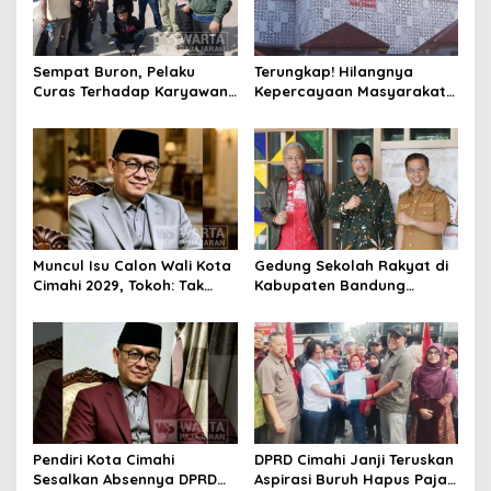
Sempat Buron, Pelaku
Terungkap! Hilangnya
Curas Terhadap Karyawan
Kepercayaan Masyarakat
Pabrik di Majalaya Berhasil
Latarbelakangi Rencana
Ditangkap Polisi
Rebranding RSUD Cibabat
Muncul Isu Calon Wali Kota
Gedung Sekolah Rakyat di
Cimahi 2029, Tokoh: Tak
Kabupaten Bandung
Cukup Hanya Bermodal
Dibangun Oktober 2026,
Legitimasi Parpol
Siap Tampung Dua Ribu
Siswa
Pendiri Kota Cimahi
DPRD Cimahi Janji Teruskan
Sesalkan Absennya DPRD
Aspirasi Buruh Hapus Pajak