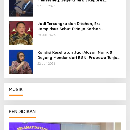
Pemberhentian dengan Hormat
27 Juli 2026
Jadi Tersangka dan Ditahan, Eks
Jampidsus Sebut Dirinya Korban
Kriminalisasi
25 Juli 2026
Kondisi Kesehatan Jadi Alasan Nanik S
Deyang Mundur dari BGN, Prabowo Tunjuk
Wamentan Sudaryono
22 Juli 2026
MUSIK
PENDIDIKAN