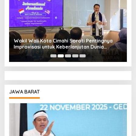
Wakil Wali Kota Cimahi Soroti Pentingnya
Y
Improvisasi untuk Keberlanjutan Dunia
S
Pendidikan
A
JAWA BARAT