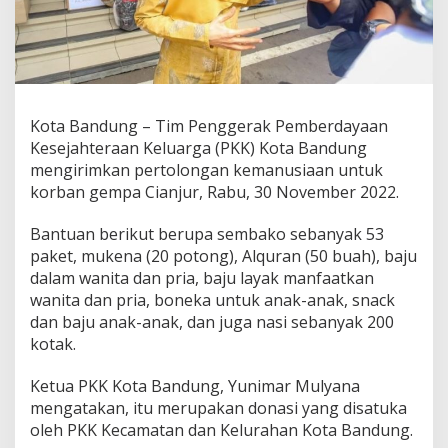
m
B
a
n
t
u
a
Kota Bandung – Tim Penggerak Pemberdayaan
n
Kesejahteraan Keluarga (PKK) Kota Bandung
K
mengirimkan pertolongan kemanusiaan untuk
e
m
korban gempa Cianjur, Rabu, 30 November 2022.
a
n
Bantuan berikut berupa sembako sebanyak 53
u
paket, mukena (20 potong), Alquran (50 buah), baju
s
dalam wanita dan pria, baju layak manfaatkan
i
a
wanita dan pria, boneka untuk anak-anak, snack
a
dan baju anak-anak, dan juga nasi sebanyak 200
n
kotak.
K
o
Ketua PKK Kota Bandung, Yunimar Mulyana
r
b
mengatakan, itu merupakan donasi yang disatuka
a
oleh PKK Kecamatan dan Kelurahan Kota Bandung.
n