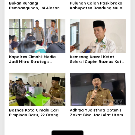
Bukan Kurangi
Puluhan Calon Paskibraka
Pembangunan, Ini Alasan
Kabupaten Bandung Mulai
Pemkot Cimahi Lakukan
Ikuti Pemusatan Latihan
Pengurangan Belanja
Daerah
Kapolres Cimahi: Media
Kemenag Kawal Ketat
Jadi Mitra Strategis
Seleksi Capim Baznas Kota
Bangun Kepercayaan
Cimahi: Kita Ingin
Publik
Komisioner Baznas
Berintegritas
Baznas Kota Cimahi Cari
Adhitia Yudisthira Optimis
Pimpinan Baru, 22 Orang
Zakat Bisa Jadi Alat Utama
Ikuti Seleksi
Selesaikan Masalah Sosial
Kota Cimahi