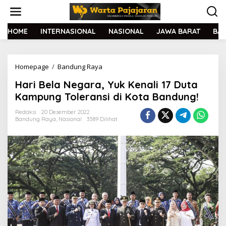
L
e
w
a
HOME
INTERNASIONAL
NASIONAL
JAWA BARAT
BA
t
i
k
Homepage
/
Bandung Raya
H
e
a
k
Hari Bela Negara, Yuk Kenali 17 Duta
r
o
i
n
Kampung Toleransi di Kota Bandung!
B
t
e
e
Redaksi
20 Desember 2022
Bandung Raya
,
Nasional
3589 Dilihat
l
n
a
N
e
g
a
r
a
,
Y
u
k