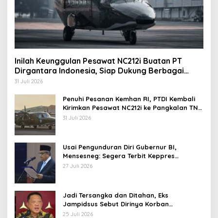
Inilah Keunggulan Pesawat NC212i Buatan PT
Dirgantara Indonesia, Siap Dukung Berbagai
Operasi TNI
31 Juli 2026
Penuhi Pesanan Kemhan RI, PTDI Kembali
Kirimkan Pesawat NC212i ke Pangkalan TNI
AU
31 Juli 2026
Usai Pengunduran Diri Gubernur BI,
Mensesneg: Segera Terbit Keppres
Pemberhentian dengan Hormat
27 Juli 2026
Jadi Tersangka dan Ditahan, Eks
Jampidsus Sebut Dirinya Korban
Kriminalisasi
25 Juli 2026