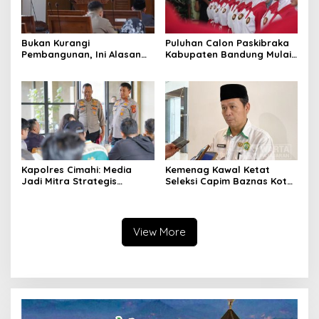
Bukan Kurangi
Puluhan Calon Paskibraka
Pembangunan, Ini Alasan
Kabupaten Bandung Mulai
Pemkot Cimahi Lakukan
Ikuti Pemusatan Latihan
Pengurangan Belanja
Daerah
Kapolres Cimahi: Media
Kemenag Kawal Ketat
Jadi Mitra Strategis
Seleksi Capim Baznas Kota
Bangun Kepercayaan
Cimahi: Kita Ingin
Publik
Komisioner Baznas
Berintegritas
View More