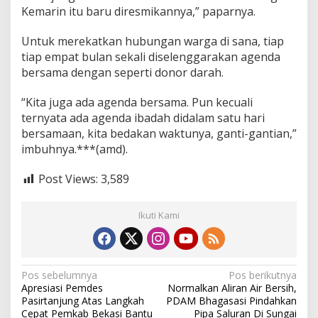
Kemarin itu baru diresmikannya,” paparnya.
Untuk merekatkan hubungan warga di sana, tiap
tiap empat bulan sekali diselenggarakan agenda
bersama dengan seperti donor darah.
“Kita juga ada agenda bersama. Pun kecuali
ternyata ada agenda ibadah didalam satu hari
bersamaan, kita bedakan waktunya, ganti-gantian,”
imbuhnya.***(amd).
Post Views:
3,589
Ikuti Kami
N
Pos sebelumnya
Pos berikutnya
Apresiasi Pemdes
Normalkan Aliran Air Bersih,
a
Pasirtanjung Atas Langkah
PDAM Bhagasasi Pindahkan
Cepat Pemkab Bekasi Bantu
Pipa Saluran Di Sungai