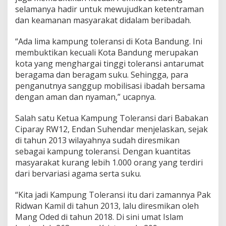
n
selamanya hadir untuk mewujudkan ketentraman
s
dan keamanan masyarakat didalam beribadah.
i
d
“Ada lima kampung toleransi di Kota Bandung. Ini
i
K
membuktikan kecuali Kota Bandung merupakan
o
kota yang menghargai tinggi toleransi antarumat
t
beragama dan beragam suku. Sehingga, para
a
penganutnya sanggup mobilisasi ibadah bersama
B
a
dengan aman dan nyaman,” ucapnya.
n
d
Salah satu Ketua Kampung Toleransi dari Babakan
u
Ciparay RW12, Endan Suhendar menjelaskan, sejak
n
di tahun 2013 wilayahnya sudah diresmikan
g
!
sebagai kampung toleransi. Dengan kuantitas
masyarakat kurang lebih 1.000 orang yang terdiri
dari bervariasi agama serta suku.
“Kita jadi Kampung Toleransi itu dari zamannya Pak
Ridwan Kamil di tahun 2013, lalu diresmikan oleh
Mang Oded di tahun 2018. Di sini umat Islam