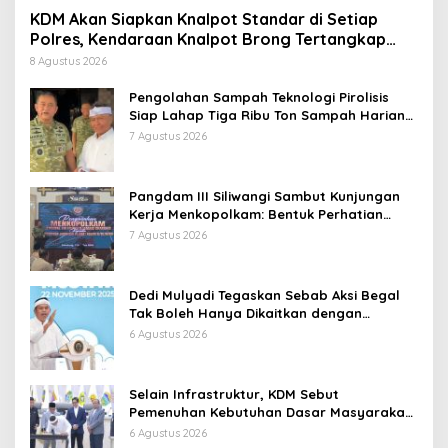
KDM Akan Siapkan Knalpot Standar di Setiap
Polres, Kendaraan Knalpot Brong Tertangkap
Langsung Ganti
8 Agustus 2026
Pengolahan Sampah Teknologi Pirolisis
Siap Lahap Tiga Ribu Ton Sampah Harian
Jawa Barat
7 Agustus 2026
Pangdam III Siliwangi Sambut Kunjungan
Kerja Menkopolkam: Bentuk Perhatian
Pemerintah
7 Agustus 2026
Dedi Mulyadi Tegaskan Sebab Aksi Begal
Tak Boleh Hanya Dikaitkan dengan
Ekonomi
6 Agustus 2026
Selain Infrastruktur, KDM Sebut
Pemenuhan Kebutuhan Dasar Masyarakat
Jadi Fokus APBD Jabar 2027
6 Agustus 2026