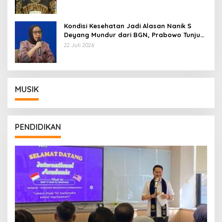
Kondisi Kesehatan Jadi Alasan Nanik S
Deyang Mundur dari BGN, Prabowo Tunjuk
Wamentan Sudaryono
22 Juli 2026
MUSIK
PENDIDIKAN