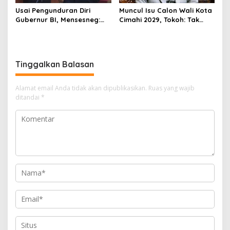
Usai Pengunduran Diri
Muncul Isu Calon Wali Kota
Gubernur BI, Mensesneg:
Cimahi 2029, Tokoh: Tak
Segera Terbit Keppres
Cukup Hanya Bermodal
Pemberhentian dengan
Legitimasi Parpol
Hormat
Tinggalkan Balasan
Alamat email Anda tidak akan dipublikasikan.
Ruas yang wajib
ditandai
*