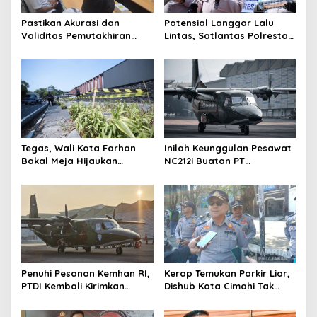
Pastikan Akurasi dan
Potensial Langgar Lalu
Validitas Pemutakhiran
Lintas, Satlantas Polresta
Data Parpol, Bawaslu Kota
Bandung Tindak Ribuan
Cimahi Lakukan
Motor Berknalpot Brong
Pengawasan
Tegas, Wali Kota Farhan
Inilah Keunggulan Pesawat
Bakal Meja Hijaukan
NC212i Buatan PT
Penebang Pohon di Jalan
Dirgantara Indonesia, Siap
Riau
Dukung Berbagai Operasi
TNI
Penuhi Pesanan Kemhan RI,
Kerap Temukan Parkir Liar,
PTDI Kembali Kirimkan
Dishub Kota Cimahi Tak
Pesawat NC212i ke
Henti Lakukan Edukasi dan
Pangkalan TNI AU
Pembinaan