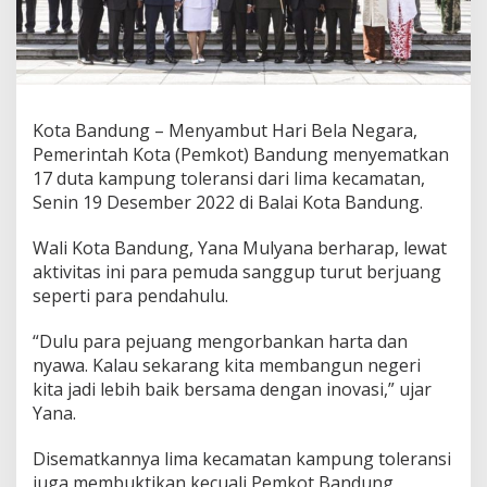
K
e
n
a
l
i
1
Kota Bandung – Menyambut Hari Bela Negara,
7
Pemerintah Kota (Pemkot) Bandung menyematkan
D
17 duta kampung toleransi dari lima kecamatan,
u
Senin 19 Desember 2022 di Balai Kota Bandung.
t
a
K
Wali Kota Bandung, Yana Mulyana berharap, lewat
a
aktivitas ini para pemuda sanggup turut berjuang
m
seperti para pendahulu.
p
u
“Dulu para pejuang mengorbankan harta dan
n
g
nyawa. Kalau sekarang kita membangun negeri
T
kita jadi lebih baik bersama dengan inovasi,” ujar
o
Yana.
l
e
Disematkannya lima kecamatan kampung toleransi
r
a
juga membuktikan kecuali Pemkot Bandung