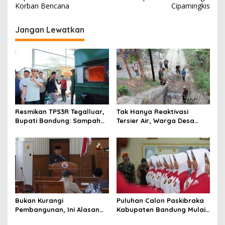
v
Korban Bencana
Cipamingkis
i
g
Jangan Lewatkan
a
s
i
p
o
s
Resmikan TPS3R Tegalluar,
Tak Hanya Reaktivasi
Bupati Bandung: Sampah
Tersier Air, Warga Desa
Bukan Hanya Urusan
Ciburuy Inginkan Jalan
Pemerintah
Alternatif di Padalarang
Bukan Kurangi
Puluhan Calon Paskibraka
Pembangunan, Ini Alasan
Kabupaten Bandung Mulai
Pemkot Cimahi Lakukan
Ikuti Pemusatan Latihan