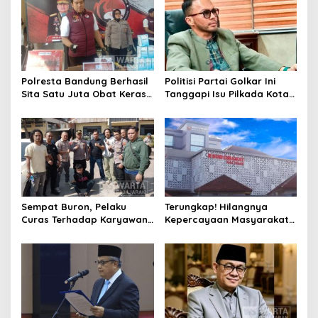
Polresta Bandung Berhasil
Politisi Partai Golkar Ini
Sita Satu Juta Obat Keras
Tanggapi Isu Pilkada Kota
Serta Ungkap Ratusan
Cimahi 2029: Terlalu Dini
Kasus Narkoba
Sempat Buron, Pelaku
Terungkap! Hilangnya
Curas Terhadap Karyawan
Kepercayaan Masyarakat
Pabrik di Majalaya Berhasil
Latarbelakangi Rencana
Ditangkap Polisi
Rebranding RSUD Cibabat