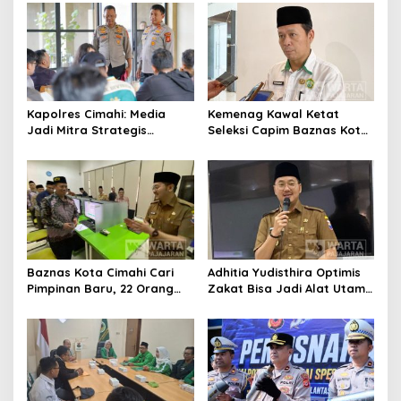
Pengurangan Belanja
Daerah
Kapolres Cimahi: Media
Kemenag Kawal Ketat
Jadi Mitra Strategis
Seleksi Capim Baznas Kota
Bangun Kepercayaan
Cimahi: Kita Ingin
Publik
Komisioner Baznas
Berintegritas
Baznas Kota Cimahi Cari
Adhitia Yudisthira Optimis
Pimpinan Baru, 22 Orang
Zakat Bisa Jadi Alat Utama
Ikuti Seleksi
Selesaikan Masalah Sosial
Kota Cimahi