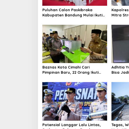
Puluhan Calon Paskibraka
Kapolres
Kabupaten Bandung Mulai Ikuti
Mitra St
Pemusatan Latihan
Kepercay
Baznas Kota Cimahi Cari
Adhitia Y
Pimpinan Baru, 22 Orang Ikuti
Bisa Jad
Seleksi
Masalah 
Potensial Langgar Lalu Lintas,
Tegas, W