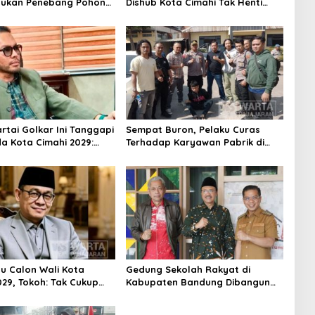
aukan Penebang Pohon
Dishub Kota Cimahi Tak Henti
Riau
Lakukan Edukasi dan Pembinaan
Partai Golkar Ini Tanggapi
Sempat Buron, Pelaku Curas
da Kota Cimahi 2029:
Terhadap Karyawan Pabrik di
ni
Majalaya Berhasil Ditangkap
Polisi
su Calon Wali Kota
Gedung Sekolah Rakyat di
029, Tokoh: Tak Cukup
Kabupaten Bandung Dibangun
rmodal Legitimasi
Oktober 2026, Siap Tampung Dua
Ribu Siswa