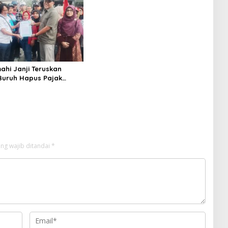
ahi Janji Teruskan
 Buruh Hapus Pajak
lan ke Presiden dan DPR
ng wajib ditandai
*