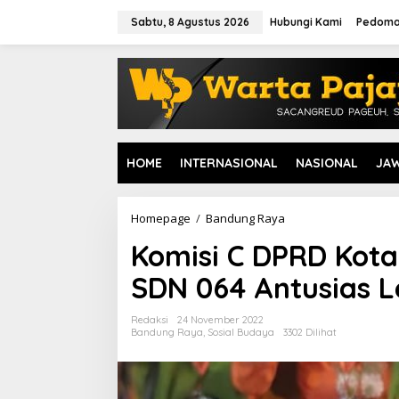
L
e
Sabtu, 8 Agustus 2026
Hubungi Kami
Pedoma
w
a
t
i
k
e
k
o
HOME
INTERNASIONAL
NASIONAL
JA
n
t
e
n
Homepage
/
Bandung Raya
K
o
Komisi C DPRD Kot
m
i
SDN 064 Antusias L
s
i
C
Redaksi
24 November 2022
D
Bandung Raya
,
Sosial Budaya
3302 Dilihat
P
R
D
K