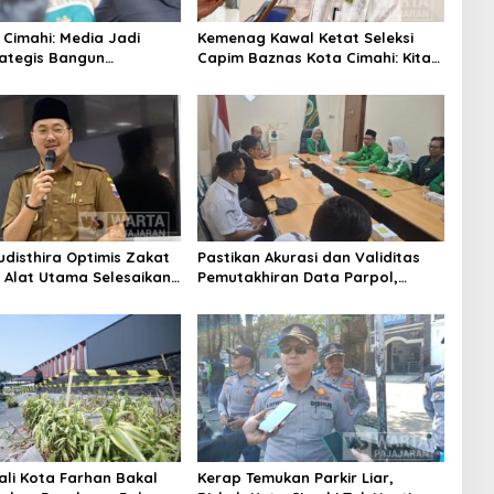
 Cimahi: Media Jadi
Kemenag Kawal Ketat Seleksi
rategis Bangun
Capim Baznas Kota Cimahi: Kita
aan Publik
Ingin Komisioner Baznas
Berintegritas
udisthira Optimis Zakat
Pastikan Akurasi dan Validitas
i Alat Utama Selesaikan
Pemutakhiran Data Parpol,
Sosial Kota Cimahi
Bawaslu Kota Cimahi Lakukan
Pengawasan
ali Kota Farhan Bakal
Kerap Temukan Parkir Liar,