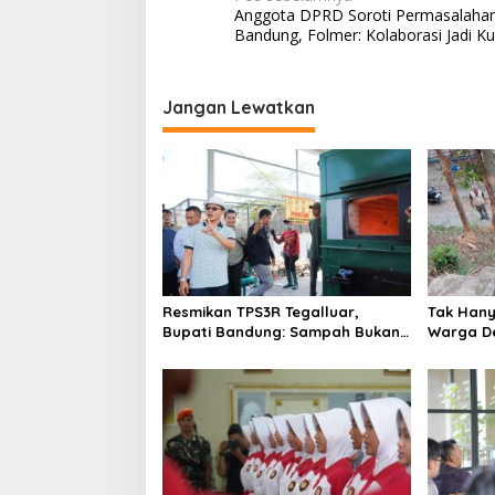
N
Anggota DPRD Soroti Permasalaha
a
Bandung, Folmer: Kolaborasi Jadi Ku
v
i
Jangan Lewatkan
g
a
s
i
p
o
s
Resmikan TPS3R Tegalluar,
Tak Hanya
Bupati Bandung: Sampah Bukan
Warga De
Hanya Urusan Pemerintah
Jalan Al