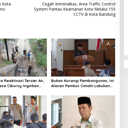
n Kota
Cegah Kriminalitas, Area Traffic Control
nci
System Pantau Keamanan Kota Melalui 155
CCTV di Kota Bandung
Penguatan Pendidikan Agama dan
Karakter Sekolah Nur Al Rahman
Bikin Sekolah di Malaysia Tertarik
Mempelajarinya
 Reaktivasi Tersier Air,
Bukan Kurangi Pembangunan, Ini
sa Ciburuy Inginkan
Alasan Pemkot Cimahi Lakukan
ternatif di Padalarang
Pengurangan Belanja Daerah