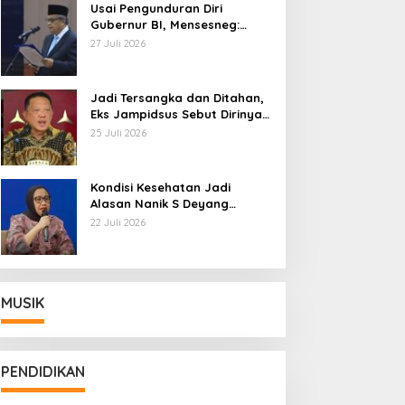
Usai Pengunduran Diri
Gubernur BI, Mensesneg:
Segera Terbit Keppres
27 Juli 2026
Pemberhentian dengan
Hormat
Jadi Tersangka dan Ditahan,
Eks Jampidsus Sebut Dirinya
Korban Kriminalisasi
25 Juli 2026
Kondisi Kesehatan Jadi
Alasan Nanik S Deyang
Mundur dari BGN, Prabowo
22 Juli 2026
Tunjuk Wamentan Sudaryono
MUSIK
PENDIDIKAN