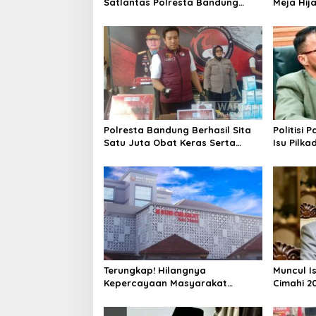
Satlantas Polresta Bandung
Meja Hij
Tindak Ribuan Motor Berknalpot
di Jalan 
Brong
Polresta Bandung Berhasil Sita
Politisi 
Satu Juta Obat Keras Serta
Isu Pilka
Ungkap Ratusan Kasus Narkoba
Terlalu Di
Terungkap! Hilangnya
Muncul I
Kepercayaan Masyarakat
Cimahi 2
Latarbelakangi Rencana
Hanya Be
Rebranding RSUD Cibabat
Parpol