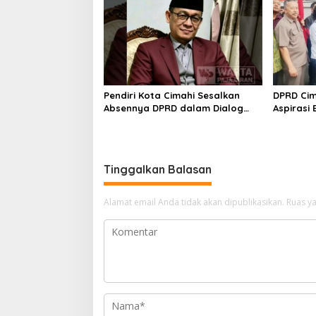
Pendiri Kota Cimahi Sesalkan
DPRD Cim
Absennya DPRD dalam Dialog
Aspirasi
Pembahasan Rebranding RSUD
Penghasi
Cibabat
Tinggalkan Balasan
Alamat email Anda tidak akan dipublikasikan.
Ruas ya