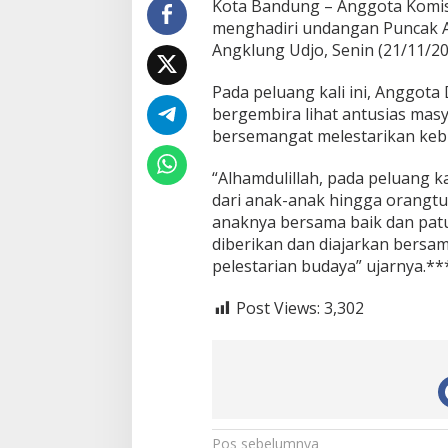
Kota Bandung – Anggota Komisi
4
menghadiri undangan Puncak A
A
Angklung Udjo, Senin (21/11/20
n
t
u
Pada peluang kali ini, Anggot
s
bergembira lihat antusias ma
i
bersemangat melestarikan keb
a
s
“Alhamdulillah, pada peluang ka
L
e
dari anak-anak hingga orangt
s
anaknya bersama baik dan patut
t
diberikan dan diajarkan bersa
a
pelestarian budaya” ujarnya.***
r
i
k
Post Views:
3,302
a
n
B
u
d
a
y
Pos sebelumnya
a