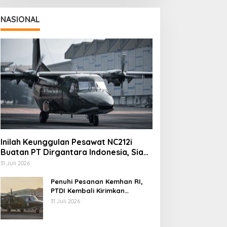
NASIONAL
Inilah Keunggulan Pesawat NC212i
Buatan PT Dirgantara Indonesia, Siap
Dukung Berbagai Operasi TNI
31 Juli 2026
Penuhi Pesanan Kemhan RI,
PTDI Kembali Kirimkan
Pesawat NC212i ke Pangkalan
31 Juli 2026
TNI AU