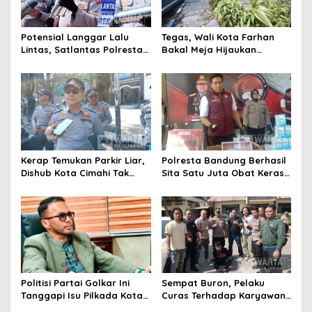
Potensial Langgar Lalu
Tegas, Wali Kota Farhan
Lintas, Satlantas Polresta
Bakal Meja Hijaukan
Bandung Tindak Ribuan
Penebang Pohon di Jalan
Motor Berknalpot Brong
Riau
Kerap Temukan Parkir Liar,
Polresta Bandung Berhasil
Dishub Kota Cimahi Tak
Sita Satu Juta Obat Keras
Henti Lakukan Edukasi dan
Serta Ungkap Ratusan
Pembinaan
Kasus Narkoba
Politisi Partai Golkar Ini
Sempat Buron, Pelaku
Tanggapi Isu Pilkada Kota
Curas Terhadap Karyawan
Cimahi 2029: Terlalu Dini
Pabrik di Majalaya Berhasil