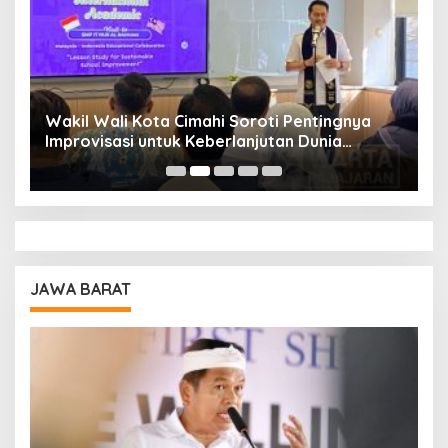
Wakil Wali Kota Cimahi Soroti Pentingnya
Y
Improvisasi untuk Keberlanjutan Dunia
S
Pendidikan
A
JAWA BARAT