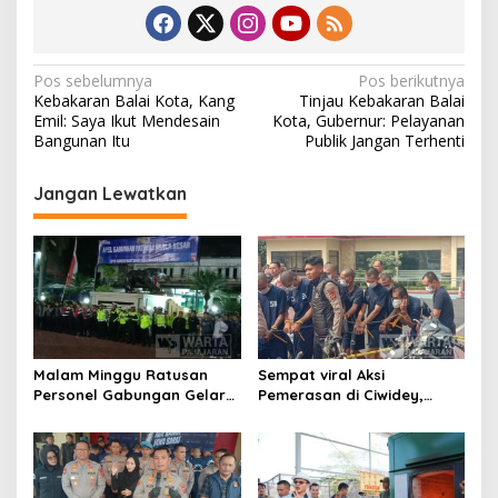
N
Pos sebelumnya
Pos berikutnya
Kebakaran Balai Kota, Kang
Tinjau Kebakaran Balai
a
Emil: Saya Ikut Mendesain
Kota, Gubernur: Pelayanan
v
Bangunan Itu
Publik Jangan Terhenti
i
Jangan Lewatkan
g
a
s
i
p
o
Malam Minggu Ratusan
Sempat viral Aksi
s
Personel Gabungan Gelar
Pemerasan di Ciwidey,
Apel, Lanjut Patroli Skala
Polisi Tangkap Dua terduga
Besar Kabupaten Bandung
Pelaku