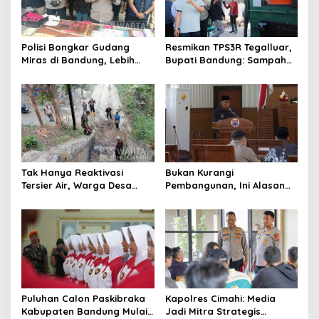
Polisi Bongkar Gudang
Resmikan TPS3R Tegalluar,
Miras di Bandung, Lebih
Bupati Bandung: Sampah
dari Enam Ribu Botol Disita
Bukan Hanya Urusan
Pemerintah
Tak Hanya Reaktivasi
Bukan Kurangi
Tersier Air, Warga Desa
Pembangunan, Ini Alasan
Ciburuy Inginkan Jalan
Pemkot Cimahi Lakukan
Alternatif di Padalarang
Pengurangan Belanja
Daerah
Puluhan Calon Paskibraka
Kapolres Cimahi: Media
Kabupaten Bandung Mulai
Jadi Mitra Strategis