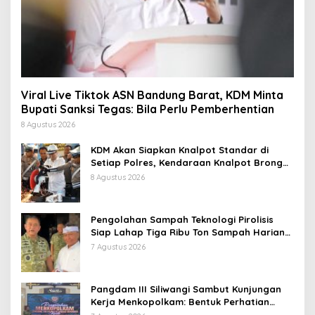
Viral Live Tiktok ASN Bandung Barat, KDM Minta
Bupati Sanksi Tegas: Bila Perlu Pemberhentian
8 Agustus 2026
KDM Akan Siapkan Knalpot Standar di
Setiap Polres, Kendaraan Knalpot Brong
Tertangkap Langsung Ganti
8 Agustus 2026
Pengolahan Sampah Teknologi Pirolisis
Siap Lahap Tiga Ribu Ton Sampah Harian
Jawa Barat
7 Agustus 2026
Pangdam III Siliwangi Sambut Kunjungan
Kerja Menkopolkam: Bentuk Perhatian
Pemerintah