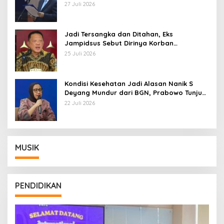
Pemberhentian dengan Hormat
27 Juli 2026
Jadi Tersangka dan Ditahan, Eks
Jampidsus Sebut Dirinya Korban
Kriminalisasi
25 Juli 2026
Kondisi Kesehatan Jadi Alasan Nanik S
Deyang Mundur dari BGN, Prabowo Tunjuk
Wamentan Sudaryono
22 Juli 2026
MUSIK
PENDIDIKAN