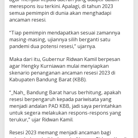
R
merespons isu terkini. Apalagi, di tahun 2023
e
semua pemimpin di dunia akan menghadapi
s
ancaman resesi.
e
s
i
“Tiap pemimpin mendapatkan sesuai zamannya
2
masing-masing, ujiannya silih berganti satu
0
pandemi dua potensi resesi,” ujarnya.
2
3
Maka dari itu, Gubernur Ridwan Kamil berpesan
agar Hengky Kurniawan mulai menyiapkan
skenario penanganan ancaman resesi 2023 di
Kabupaten Bandung Barat (KBB).
“_Nah_ Bandung Barat harus berhitung, apakah
resesi berpengaruh kepada pariwisata yang
menjadi andalan PAD KBB, jadi saya perintahkan
untuk segera melakukan respons-respons yang
terukur,” ujar Ridwan Kamil.
Resesi 2023 memang menjadi ancaman bagi