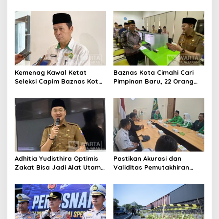
Ikuti Pemusatan Latihan
Bangun Kepercayaan
Publik
Kemenag Kawal Ketat
Baznas Kota Cimahi Cari
Seleksi Capim Baznas Kota
Pimpinan Baru, 22 Orang
Cimahi: Kita Ingin
Ikuti Seleksi
Komisioner Baznas
Berintegritas
Adhitia Yudisthira Optimis
Pastikan Akurasi dan
Zakat Bisa Jadi Alat Utama
Validitas Pemutakhiran
Selesaikan Masalah Sosial
Data Parpol, Bawaslu Kota
Kota Cimahi
Cimahi Lakukan
Pengawasan