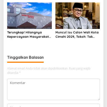
Ditangkap Polisi
Terungkap! Hilangnya
Muncul Isu Calon Wali Kota
Kepercayaan Masyarakat
Cimahi 2029, Tokoh: Tak
Latarbelakangi Rencana
Cukup Hanya Bermodal
Rebranding RSUD Cibabat
Legitimasi Parpol
Tinggalkan Balasan
Alamat email Anda tidak akan dipublikasikan.
Ruas yang wajib
ditandai
*