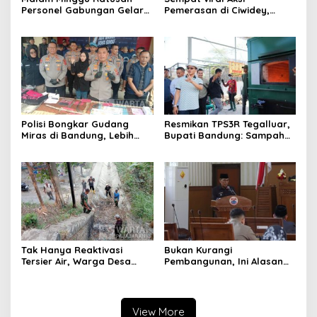
Personel Gabungan Gelar
Pemerasan di Ciwidey,
Apel, Lanjut Patroli Skala
Polisi Tangkap Dua terduga
Besar Kabupaten Bandung
Pelaku
Polisi Bongkar Gudang
Resmikan TPS3R Tegalluar,
Miras di Bandung, Lebih
Bupati Bandung: Sampah
dari Enam Ribu Botol Disita
Bukan Hanya Urusan
Pemerintah
Tak Hanya Reaktivasi
Bukan Kurangi
Tersier Air, Warga Desa
Pembangunan, Ini Alasan
Ciburuy Inginkan Jalan
Pemkot Cimahi Lakukan
Alternatif di Padalarang
Pengurangan Belanja
Daerah
View More