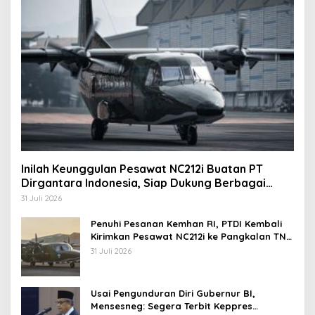
Inilah Keunggulan Pesawat NC212i Buatan PT
Dirgantara Indonesia, Siap Dukung Berbagai
Operasi TNI
31 Juli 2026
Penuhi Pesanan Kemhan RI, PTDI Kembali
Kirimkan Pesawat NC212i ke Pangkalan TNI
AU
31 Juli 2026
Usai Pengunduran Diri Gubernur BI,
Mensesneg: Segera Terbit Keppres