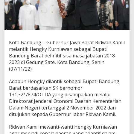
l
M
i
n
t
a
B
a
Kota Bandung – Gubernur Jawa Barat Ridwan Kamil
n
melantik Hengky Kurniawan sebagai Bupati
d
Bandung Barat definitif sisa masa jabatan 2018-
u
2023 di Gedung Sate, Kota Bandung, Senin
n
g
(07/11/22).
B
a
Adapun Hengky dilantik sebagai Bupati Bandung
r
Barat berdasarkan SK bernomor
a
131.32/7874/OTDA yang disampaikan melalui
t
R
Direktorat Jenderal Otonomi Daerah Kementerian
e
Dalam Negeri tertanggal 2 November 2022 dan
s
ditujukan kepada Gubernur Jabar Ridwan Kamil.
p
o
Ridwan Kamil mewanti-wanti Hengky Kurniawan
n
s
agar menjadi kepala daerah yang adaptif dalam