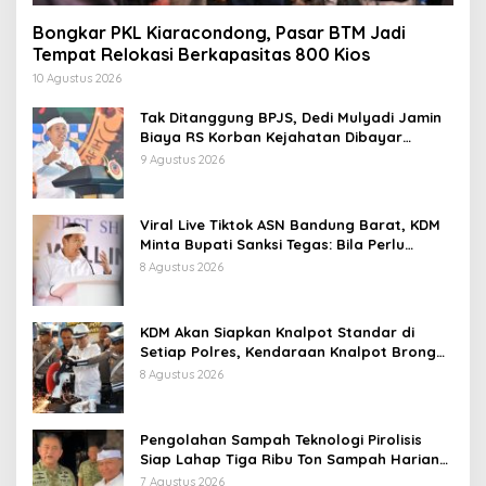
Bongkar PKL Kiaracondong, Pasar BTM Jadi
Tempat Relokasi Berkapasitas 800 Kios
10 Agustus 2026
Tak Ditanggung BPJS, Dedi Mulyadi Jamin
Biaya RS Korban Kejahatan Dibayar
Pemprov Jabar
9 Agustus 2026
Viral Live Tiktok ASN Bandung Barat, KDM
Minta Bupati Sanksi Tegas: Bila Perlu
Pemberhentian
8 Agustus 2026
KDM Akan Siapkan Knalpot Standar di
Setiap Polres, Kendaraan Knalpot Brong
Tertangkap Langsung Ganti
8 Agustus 2026
Pengolahan Sampah Teknologi Pirolisis
Siap Lahap Tiga Ribu Ton Sampah Harian
Jawa Barat
7 Agustus 2026