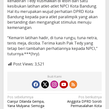
kehadiran Tedy Rusmawan di lebih dari satu
kesibukan latihan atlet-atlet NPCI Kota Bandung.
Hal itu merupakan wujud perhatian DPRD Kota
Bandung kepada para atlet paralimpik yang akan
bertanding dan mengangkat stimulus menuju
kemenangan.
“Kemarin latihan hadir, di tuna rungu, tuna netra,
tenis meja, dicoba. Terima kasih Pak Tedy yang
tetap beri tambahan perhatiannya kepada NPCI,”
tuturnya.***(hry).
Post Views:
3,521
Ikuti Kami
N
Pos sebelumnya
Pos berikutnya
Cianjur Dilanda Gempa,
Anggota DPRD Soroti
a
Yana Mulyana: Semoga
Permasalahan Kota