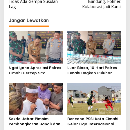
v
Tidak Ada Gempa Susulan
Bandung, Folmer:
Lagi
Kolaborasi Jadi Kunci
i
g
Jangan Lewatkan
a
s
i
p
o
s
Ngatiyana Apresiasi Polres
Luar Biasa, 10 Hari Polres
Cimahi Gercep Sita
Cimahi Ungkap Puluhan
Setengah Juta Obat Keras
Kasus dan Sita Ratusan
Terbatas
Ribu Butir OKT
Sekda Jabar Pimpim
Rencana PSSI Kota Cimahi
Pembongkaran Bangli dan
Gelar Liga Internasional
Penertiban PKL
2026, Empat Negara Asia