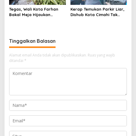
Tegas, Wali Kota Farhan
Kerap Temukan Parkir Liar,
Bakal Meja Hijaukan
Dishub Kota Cimahi Tak
Penebang Pohon di Jalan
Henti Lakukan Edukasi dan
Riau
Pembinaan
Tinggalkan Balasan
Alamat email Anda tidak akan dipublikasikan.
Ruas yang wajib
ditandai
*