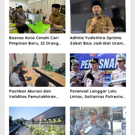
Publik
Komisioner Baznas
Berintegritas
Baznas Kota Cimahi Cari
Adhitia Yudisthira Optimis
Pimpinan Baru, 22 Orang
Zakat Bisa Jadi Alat Utama
Ikuti Seleksi
Selesaikan Masalah Sosial
Kota Cimahi
Pastikan Akurasi dan
Potensial Langgar Lalu
Validitas Pemutakhiran
Lintas, Satlantas Polresta
Data Parpol, Bawaslu Kota
Bandung Tindak Ribuan
Cimahi Lakukan
Motor Berknalpot Brong
Pengawasan