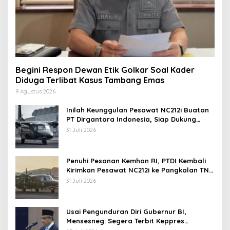
Begini Respon Dewan Etik Golkar Soal Kader
Diduga Terlibat Kasus Tambang Emas
9 Agustus 2026
Inilah Keunggulan Pesawat NC212i Buatan
PT Dirgantara Indonesia, Siap Dukung
Berbagai Operasi TNI
31 Juli 2026
Penuhi Pesanan Kemhan RI, PTDI Kembali
Kirimkan Pesawat NC212i ke Pangkalan TNI
AU
31 Juli 2026
Usai Pengunduran Diri Gubernur BI,
Mensesneg: Segera Terbit Keppres
Pemberhentian dengan Hormat