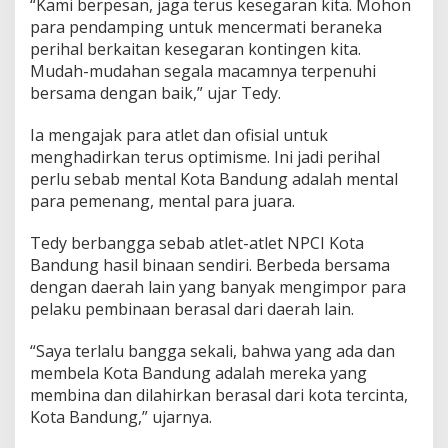
“Kami berpesan, jaga terus kesegaran kita. Mohon
r
para pendamping untuk mencermati beraneka
d
a
perihal berkaitan kesegaran kontingen kita.
V
Mudah-mudahan segala macamnya terpenuhi
I
bersama dengan baik,” ujar Tedy.
J
a
Ia mengajak para atlet dan ofisial untuk
b
a
menghadirkan terus optimisme. Ini jadi perihal
r
perlu sebab mental Kota Bandung adalah mental
2
para pemenang, mental para juara.
0
2
Tedy berbangga sebab atlet-atlet NPCI Kota
2
Bandung hasil binaan sendiri. Berbeda bersama
dengan daerah lain yang banyak mengimpor para
pelaku pembinaan berasal dari daerah lain.
“Saya terlalu bangga sekali, bahwa yang ada dan
membela Kota Bandung adalah mereka yang
membina dan dilahirkan berasal dari kota tercinta,
Kota Bandung,” ujarnya.