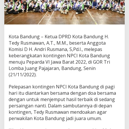
a
s
K
o
n
t
i
Kota Bandung – Ketua DPRD Kota Bandung H.
n
Tedy Rusmawan, A.T., M.M., beserta Anggota
g
Komisi D H. Andri Rusmana, S,Pd.I., melepas
e
n
keberangkatan kontingen NPCI Kota Bandung
N
menuju Peparda VI Jawa Barat 2022, di GOR Tri
P
Lomba Juang Pajajaran, Bandung, Senin
C
(21/11/2022).
I
M
e
Pelepasan kontingen NPCI Kota Bandung di pagi
n
hari itu diantarkan bersama dengan doa bersama
u
dengan untuk menjemput hasil terbaik di sedang
j
persaingan nanti. Dalam sambutannya di depan
u
P
kontingen, Tedy Rusmawan mendoakan agar
e
perwakilan Kota Bandung jadi juara umum.
p
a