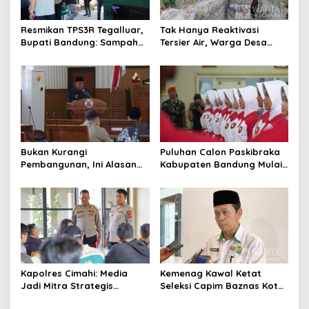
Resmikan TPS3R Tegalluar,
Tak Hanya Reaktivasi
Bupati Bandung: Sampah
Tersier Air, Warga Desa
Bukan Hanya Urusan
Ciburuy Inginkan Jalan
Pemerintah
Alternatif di Padalarang
Bukan Kurangi
Puluhan Calon Paskibraka
Pembangunan, Ini Alasan
Kabupaten Bandung Mulai
Pemkot Cimahi Lakukan
Ikuti Pemusatan Latihan
Pengurangan Belanja
Daerah
Kapolres Cimahi: Media
Kemenag Kawal Ketat
Jadi Mitra Strategis
Seleksi Capim Baznas Kota
Bangun Kepercayaan
Cimahi: Kita Ingin