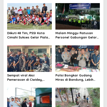
Kiaracondong
Siap Hadir
Diikuti 48 Tim, PSSI Kota
Malam Minggu Ratusan
Cimahi Sukses Gelar Piala
Personel Gabungan Gelar
Soeratin
Apel, Lanjut Patroli Skala
Besar Kabupaten Bandung
Sempat viral Aksi
Polisi Bongkar Gudang
Pemerasan di Ciwidey,
Miras di Bandung, Lebih
Polisi Tangkap Dua terduga
dari Enam Ribu Botol Disita
Pelaku