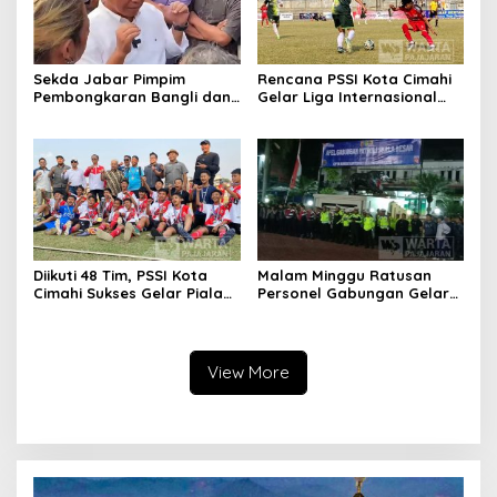
Sekda Jabar Pimpim
Rencana PSSI Kota Cimahi
Pembongkaran Bangli dan
Gelar Liga Internasional
Penertiban PKL
2026, Empat Negara Asia
Kiaracondong
Siap Hadir
Diikuti 48 Tim, PSSI Kota
Malam Minggu Ratusan
Cimahi Sukses Gelar Piala
Personel Gabungan Gelar
Soeratin
Apel, Lanjut Patroli Skala
Besar Kabupaten Bandung
View More