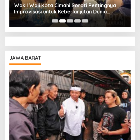
Wakil Wali Kota Cimahi Soroti Pentingnya
Y
Improvisasi untuk Keberlanjutan Dunia
S
Pendidikan
A
JAWA BARAT