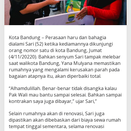
d
u
n
g
U
n
t
Kota Bandung – Perasaan haru dan bahagia
u
dialami Sari (52) ketika kediamannya dikunjungi
k
orang nomor satu di kota Bandung, Jumat
R
e
(4/11/20220). Bahkan senyum Sari tampak melebar
n
saat walikota Bandung, Yana Mulyana memastikan
o
rumahnya yang mengalami kerusakan parah pada
v
bagaian atapnya itu, akan diperbaiki total.
a
s
i
“Alhamdulillah. Benar-benar tidak disangka kalau
R
Pak Wali mau bantu sampai selesai. Bahkan sampai
u
kontrakan saya juga dibayar,” ujar Sari,”
m
a
Selain rumahnya akan di renovasi, Sari juga
h
S
dipastikan akan dibebaskan dari biaya sewa rumah
a
tempat tinggal sementara, selama renovasi
r