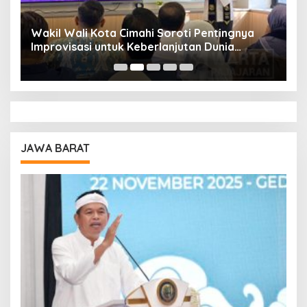
Wakil Wali Kota Cimahi Soroti Pentingnya
Y
Improvisasi untuk Keberlanjutan Dunia
S
Pendidikan
A
JAWA BARAT