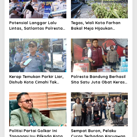
Potensial Langgar Lalu
Tegas, Wali Kota Farhan
Lintas, Satlantas Polresta
Bakal Meja Hijaukan
Bandung Tindak Ribuan
Penebang Pohon di Jalan
Motor Berknalpot Brong
Riau
Kerap Temukan Parkir Liar,
Polresta Bandung Berhasil
Dishub Kota Cimahi Tak
Sita Satu Juta Obat Keras
Henti Lakukan Edukasi dan
Serta Ungkap Ratusan
Pembinaan
Kasus Narkoba
Politisi Partai Golkar Ini
Sempat Buron, Pelaku
Tanggapi Isu Pilkada Kota
Curas Terhadap Karyawan