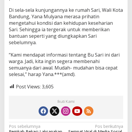
Di sela-sela kunjungannya ke rumah Sari, Wali Kota
Bandung, Yana Mulyana merasa prihatin
mengetahui kondisi dan kehidupan keseharian
Sari. Sehingga ia tergerak untuk memberikan
bantuan seperti yang diungkapkan Sari
sebelumnya.
“Kami mendapat informasi tentang Bu Sari ini dari
warga. Jadi, kita ingin segera membenahi
semuanya dari awal. Mudah- mudahan bisa cepat
selesai,” harap Yana.***(amd).
Post Views:
3,605
Ikuti Kami
N
Pos sebelumnya
Pos berikutnya
Pemkab Bekasi Laksanakan
Sempat Viral di Media Sosial,