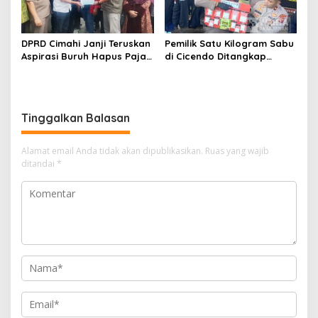
DPRD Cimahi Janji Teruskan
Pemilik Satu Kilogram Sabu
Aspirasi Buruh Hapus Pajak
di Cicendo Ditangkap
Penghasilan ke Presiden
Satnarkoba Polres Cimahi
dan DPR
Tinggalkan Balasan
Alamat email Anda tidak akan dipublikasikan.
Ruas yang wajib
ditandai
*