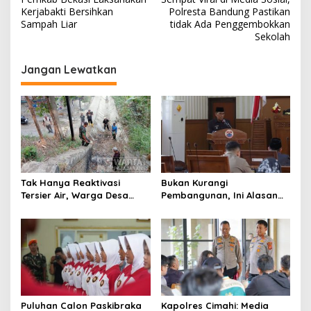
a
Kerjabakti Bersihkan
Polresta Bandung Pastikan
v
Sampah Liar
tidak Ada Penggembokkan
Sekolah
i
g
Jangan Lewatkan
a
s
i
p
o
s
Tak Hanya Reaktivasi
Bukan Kurangi
Tersier Air, Warga Desa
Pembangunan, Ini Alasan
Ciburuy Inginkan Jalan
Pemkot Cimahi Lakukan
Alternatif di Padalarang
Pengurangan Belanja
Daerah
Puluhan Calon Paskibraka
Kapolres Cimahi: Media