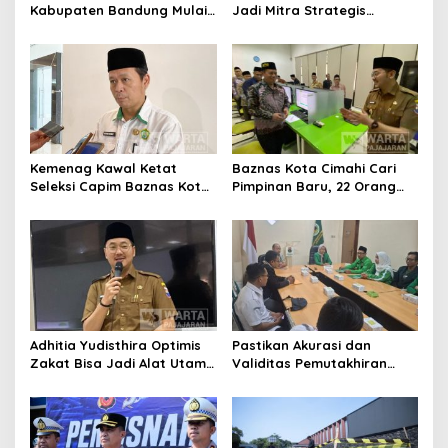
Kabupaten Bandung Mulai
Jadi Mitra Strategis
Ikuti Pemusatan Latihan
Bangun Kepercayaan
Publik
Kemenag Kawal Ketat
Baznas Kota Cimahi Cari
Seleksi Capim Baznas Kota
Pimpinan Baru, 22 Orang
Cimahi: Kita Ingin
Ikuti Seleksi
Komisioner Baznas
Berintegritas
Adhitia Yudisthira Optimis
Pastikan Akurasi dan
Zakat Bisa Jadi Alat Utama
Validitas Pemutakhiran
Selesaikan Masalah Sosial
Data Parpol, Bawaslu Kota
Kota Cimahi
Cimahi Lakukan
Pengawasan