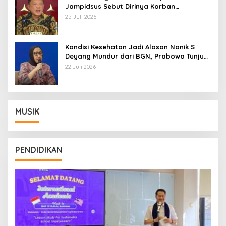
Jampidsus Sebut Dirinya Korban
Kriminalisasi
25 Juli 2026
Kondisi Kesehatan Jadi Alasan Nanik S
Deyang Mundur dari BGN, Prabowo Tunjuk
Wamentan Sudaryono
22 Juli 2026
MUSIK
PENDIDIKAN