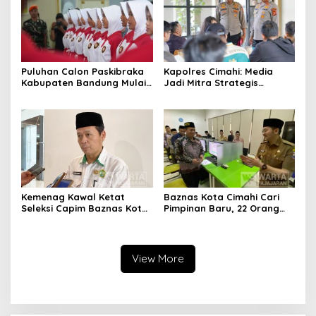
Puluhan Calon Paskibraka
Kapolres Cimahi: Media
Kabupaten Bandung Mulai
Jadi Mitra Strategis
Ikuti Pemusatan Latihan
Bangun Kepercayaan
Publik
Kemenag Kawal Ketat
Baznas Kota Cimahi Cari
Seleksi Capim Baznas Kota
Pimpinan Baru, 22 Orang
Cimahi: Kita Ingin
Ikuti Seleksi
Komisioner Baznas
Berintegritas
View More