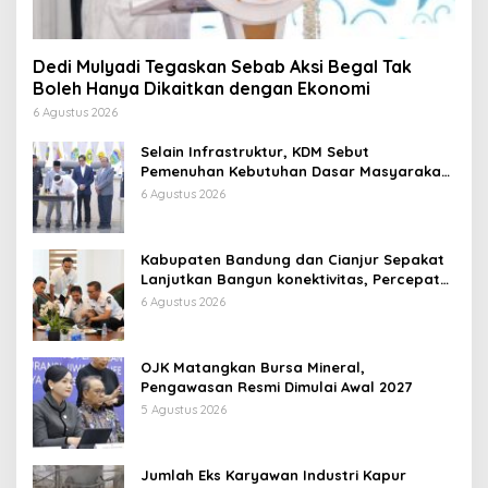
Dedi Mulyadi Tegaskan Sebab Aksi Begal Tak
Boleh Hanya Dikaitkan dengan Ekonomi
6 Agustus 2026
Selain Infrastruktur, KDM Sebut
Pemenuhan Kebutuhan Dasar Masyarakat
Jadi Fokus APBD Jabar 2027
6 Agustus 2026
Kabupaten Bandung dan Cianjur Sepakat
Lanjutkan Bangun konektivitas, Percepat
Pertumbuhan Ekonomi Daerah
6 Agustus 2026
OJK Matangkan Bursa Mineral,
Pengawasan Resmi Dimulai Awal 2027
5 Agustus 2026
Jumlah Eks Karyawan Industri Kapur