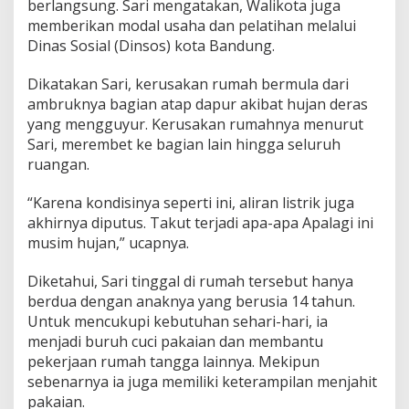
berlangsung. Sari mengatakan, Walikota juga
i
memberikan modal usaha dan pelatihan melalui
d
a
Dinas Sosial (Dinsos) kota Bandung.
n
M
Dikatakan Sari, kerusakan rumah bermula dari
o
ambruknya bagian atap dapur akibat hujan deras
d
yang mengguyur. Kerusakan rumahnya menurut
a
l
Sari, merembet ke bagian lain hingga seluruh
U
ruangan.
s
a
“Karena kondisinya seperti ini, aliran listrik juga
h
akhirnya diputus. Takut terjadi apa-apa Apalagi ini
a
musim hujan,” ucapnya.
Diketahui, Sari tinggal di rumah tersebut hanya
berdua dengan anaknya yang berusia 14 tahun.
Untuk mencukupi kebutuhan sehari-hari, ia
menjadi buruh cuci pakaian dan membantu
pekerjaan rumah tangga lainnya. Mekipun
sebenarnya ia juga memiliki keterampilan menjahit
pakaian.