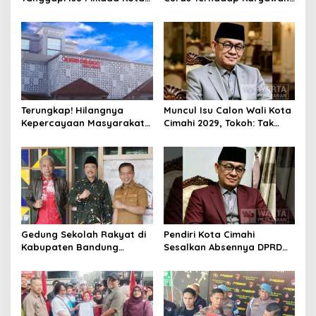
Cimahi 2029: Terlalu Dini
Pabrik di Majalaya Berhasil
Ditangkap Polisi
Terungkap! Hilangnya
Muncul Isu Calon Wali Kota
Kepercayaan Masyarakat
Cimahi 2029, Tokoh: Tak
Latarbelakangi Rencana
Cukup Hanya Bermodal
Rebranding RSUD Cibabat
Legitimasi Parpol
Gedung Sekolah Rakyat di
Pendiri Kota Cimahi
Kabupaten Bandung
Sesalkan Absennya DPRD
Dibangun Oktober 2026,
dalam Dialog Pembahasan
Siap Tampung Dua Ribu
Rebranding RSUD Cibabat
Siswa