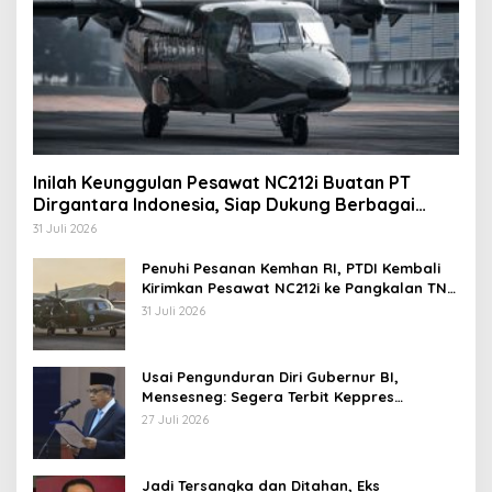
Inilah Keunggulan Pesawat NC212i Buatan PT
Dirgantara Indonesia, Siap Dukung Berbagai
Operasi TNI
31 Juli 2026
Penuhi Pesanan Kemhan RI, PTDI Kembali
Kirimkan Pesawat NC212i ke Pangkalan TNI
AU
31 Juli 2026
Usai Pengunduran Diri Gubernur BI,
Mensesneg: Segera Terbit Keppres
Pemberhentian dengan Hormat
27 Juli 2026
Jadi Tersangka dan Ditahan, Eks