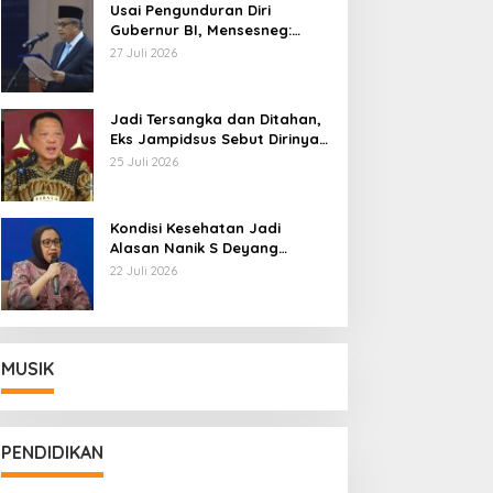
Usai Pengunduran Diri
Gubernur BI, Mensesneg:
Segera Terbit Keppres
27 Juli 2026
Pemberhentian dengan
Hormat
Jadi Tersangka dan Ditahan,
Eks Jampidsus Sebut Dirinya
Korban Kriminalisasi
25 Juli 2026
Kondisi Kesehatan Jadi
Alasan Nanik S Deyang
Mundur dari BGN, Prabowo
22 Juli 2026
Tunjuk Wamentan Sudaryono
MUSIK
PENDIDIKAN