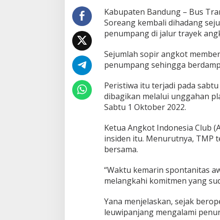
Kabupaten Bandung – Bus Tran
Soreang kembali dihadang seju
penumpang di jalur trayek angk
Sejumlah sopir angkot memberhe
penumpang sehingga berdampa
Peristiwa itu terjadi pada sabt
dibagikan melalui unggahan p
Sabtu 1 Oktober 2022.
Ketua Angkot Indonesia Club (A
insiden itu. Menurutnya, TMP 
bersama.
“Waktu kemarin spontanitas 
melangkahi komitmen yang suda
Yana menjelaskan, sejak berope
leuwipanjang mengalami penu