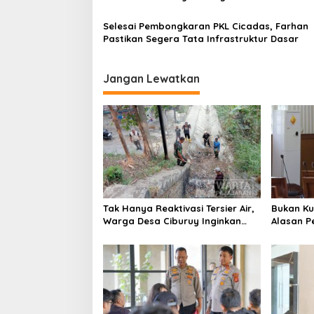
s
Selesai Pembongkaran PKL Cicadas, Farhan
Pastikan Segera Tata Infrastruktur Dasar
Jangan Lewatkan
Tak Hanya Reaktivasi Tersier Air,
Bukan Ku
Warga Desa Ciburuy Inginkan
Alasan P
Jalan Alternatif di Padalarang
Penguran