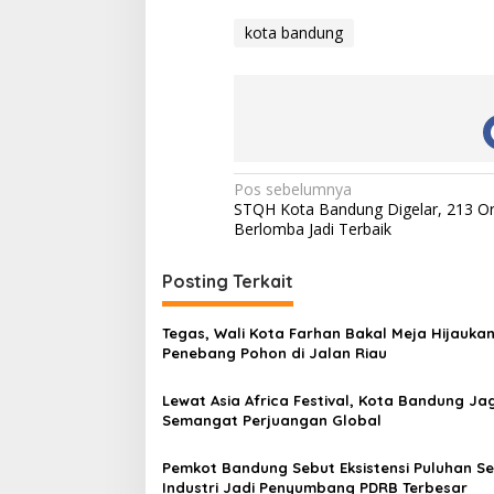
kota bandung
N
Pos sebelumnya
STQH Kota Bandung Digelar, 213 O
a
Berlomba Jadi Terbaik
v
i
Posting Terkait
g
Tegas, Wali Kota Farhan Bakal Meja Hijauka
a
Penebang Pohon di Jalan Riau
s
Lewat Asia Africa Festival, Kota Bandung Ja
i
Semangat Perjuangan Global
p
o
Pemkot Bandung Sebut Eksistensi Puluhan S
Industri Jadi Penyumbang PDRB Terbesar