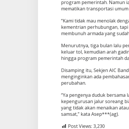
program pemerintah. Namun ia
mematikan transportasi umum y
“Kami tidak mau menolak deng
kementrian perhubungan, tapi
membunuh armada yang sudah a
Menurutnya, tiga bulan lalu p
keluar tol, kemudian arah gad
hingga program pemerintah da
Disamping itu, Sekjen AIC Ban
menginginkan ada pembahasan
perubahan.
“Ya pengenya duduk bersama l
kepengurusan jalur soreang bia
yang tidak akan menaikan ata
samsat,” kata Asep***(ag).
Post Views:
3,230