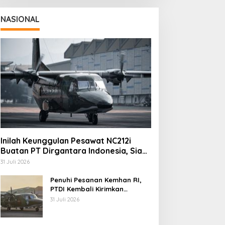
NASIONAL
Inilah Keunggulan Pesawat NC212i
Buatan PT Dirgantara Indonesia, Siap
Dukung Berbagai Operasi TNI
31 Juli 2026
Penuhi Pesanan Kemhan RI,
PTDI Kembali Kirimkan
Pesawat NC212i ke Pangkalan
31 Juli 2026
TNI AU