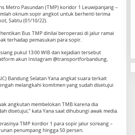
s Metro Pasundan (TMP) koridor 1 Leuwipanjang –
mlah oknum sopir angkot untuk berhenti terima
ot, Sabtu (01/10/22).
Penguatan Pendidikan Agama dan
ntikan Bus TMP dinilai beroperasi di jalur ramai
Karakter Sekolah Nur Al Rahman
k terhadap pemasukan para sopir.
Bikin Sekolah di Malaysia Tertarik
Mempelajarinya
u siang pukul 13:00 WIB dan kejadian tersebut
latform akun Instagram @transportforbandung,
IC) Bandung Selatan Yana angkat suara terkait
tengah melangkahi komitmen yang sudah disetujui
awak angkutan membelokan TMB karena dia
h disetujui,” kata Yana saat dihubungi awak media.
rasinya TMP kordior 1 para sopir jalur soreang –
runan penumpang hingga 50 persen.