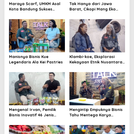
Maraya Scarf, UMKM Asal
Tak Hanya dari Jawa
Kota Bandung Sukses
Barat, Cikopi Mang Eko
Jawab Selera Konsumen
Tawarkan Sensasi Kopi
Nusantara
Manisnya Bisnis Kue
Klambi-koe, Eksplorasi
Legendaris Ala Kei Pastries
Kekayaan Etnik Nusantara
dalam Karya Busana
Mengenal Irvan, Pemilik
Mengintip Empuknya Bisnis
Bisnis Inovatif 46 Jenis
Tahu Mentega Karya
Makanan Ringan
Pemuda Bandung