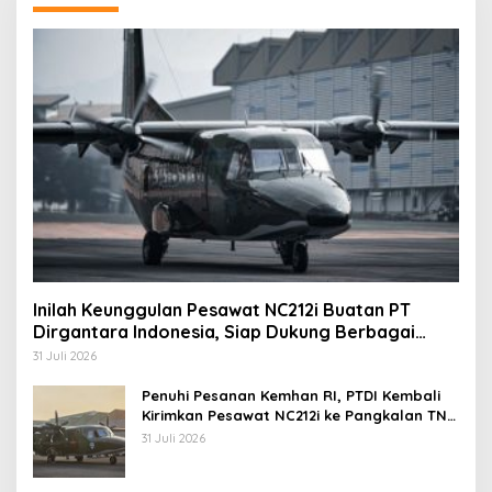
Inilah Keunggulan Pesawat NC212i Buatan PT
Dirgantara Indonesia, Siap Dukung Berbagai
Operasi TNI
31 Juli 2026
Penuhi Pesanan Kemhan RI, PTDI Kembali
Kirimkan Pesawat NC212i ke Pangkalan TNI
AU
31 Juli 2026