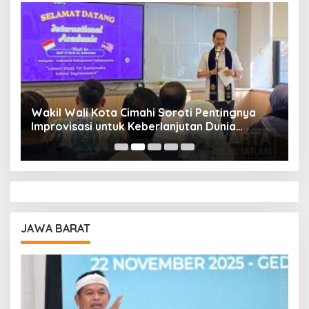
Wakil Wali Kota Cimahi Soroti Pentingnya
Y
Improvisasi untuk Keberlanjutan Dunia
S
Pendidikan
A
JAWA BARAT