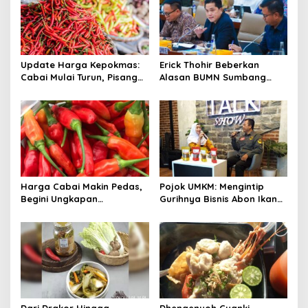
Update Harga Kepokmas:
Erick Thohir Beberkan
Cabai Mulai Turun, Pisang
Alasan BUMN Sumbang
Merangkak Naik
Dividen Fantastis Kepada
Negara
Harga Cabai Makin Pedas,
Pojok UMKM: Mengintip
Begini Ungkapan
Gurihnya Bisnis Abon Ikan
Masyarakat
Lele Dua Sejoli
Dari Drakor Hingga
Dhengenyoh Cuanki,