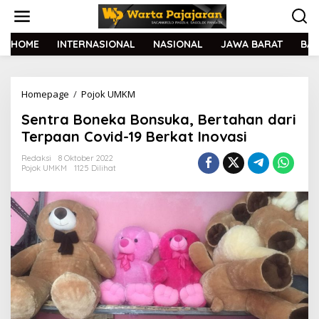
L
e
w
a
HOME
INTERNASIONAL
NASIONAL
JAWA BARAT
BA
t
i
k
Homepage
/
Pojok UMKM
S
e
e
k
Sentra Boneka Bonsuka, Bertahan dari
n
o
t
n
Terpaan Covid-19 Berkat Inovasi
r
t
a
e
Redaksi
8 Oktober 2022
Pojok UMKM
1125 Dilihat
B
n
o
n
e
k
a
B
o
n
s
u
k