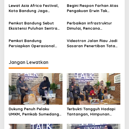
i
Riau
Air Jet
Lewat Asia Africa Festival,
Begini Respon Farhan Atas
p
Kota Bandung Jaga
Pengakuan Erwin Tak
Semangat Perjuangan
Dilibatkan dalam
o
Global
Pemerintahan
Pemkot Bandung Sebut
Perbaikan infrastruktur
s
Eksistensi Puluhan Sentra
Dimulai, Rencana
Industri Jadi Penyumbang
Operasional Bandara
PDRB Terbesar
Husein Sastranegara Makin
Pemkot Bandung
Videotron Jalan Riau Jadi
Nyata
Persiapkan Operasional
Sasaran Penertiban Tata
Bandara Husein
Ruang Kota Bandung
Sastraegara, Segera
Layani Boeing Hingga
Jangan Lewatkan
Airbus
Dukung Penuh Pelaku
Terbukti Tangguh Hadapi
UMKM, Pemkab Sumedang
Tantangan, Himpunan
Fasilitasi Sejumlah Gerai
UMKM Cibabat Tak Berhenti
Unik
Berinovasi