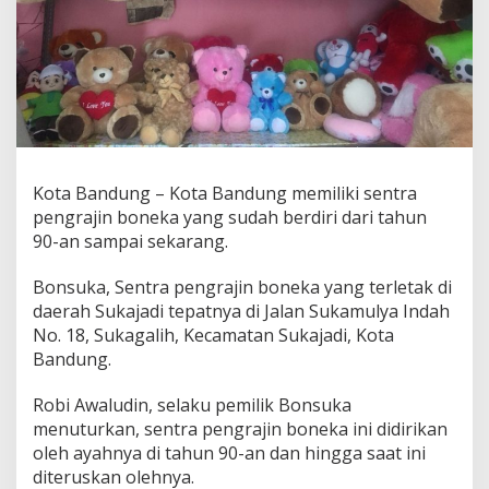
a
,
B
e
r
t
a
h
a
n
Kota Bandung – Kota Bandung memiliki sentra
d
pengrajin boneka yang sudah berdiri dari tahun
a
90-an sampai sekarang.
r
i
T
Bonsuka, Sentra pengrajin boneka yang terletak di
e
daerah Sukajadi tepatnya di Jalan Sukamulya Indah
r
No. 18, Sukagalih, Kecamatan Sukajadi, Kota
p
Bandung.
a
a
n
Robi Awaludin, selaku pemilik Bonsuka
C
menuturkan, sentra pengrajin boneka ini didirikan
o
oleh ayahnya di tahun 90-an dan hingga saat ini
v
diteruskan olehnya.
i