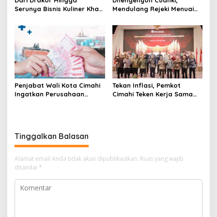
Serunya Bisnis Kuliner Khas
Mendulang Rejeki Menuai
Korea Selatan
Berkah Pandemi
Penjabat Wali Kota Cimahi
Tekan Inflasi, Pemkot
Ingatkan Perusahaan
Cimahi Teken Kerja Sama
Patuhi Keputusan Kenaikan
dengan Daerah Produsen
UMK
Pangan
Tinggalkan Balasan
Alamat email Anda tidak akan dipublikasikan.
Ruas yang wajib
ditandai
*