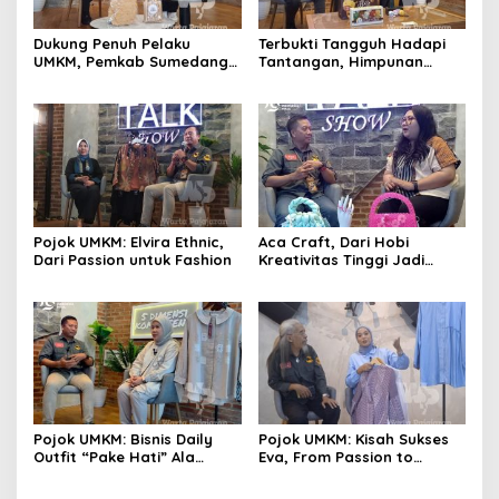
Dukung Penuh Pelaku
Terbukti Tangguh Hadapi
UMKM, Pemkab Sumedang
Tantangan, Himpunan
Fasilitasi Sejumlah Gerai
UMKM Cibabat Tak Berhenti
Unik
Berinovasi
Pojok UMKM: Elvira Ethnic,
Aca Craft, Dari Hobi
Dari Passion untuk Fashion
Kreativitas Tinggi Jadi
Produk Berkualitas
Mumpuni
Pojok UMKM: Bisnis Daily
Pojok UMKM: Kisah Sukses
Outfit “Pake Hati” Ala
Eva, From Passion to
Nicky, Wear it With Love
Fashion