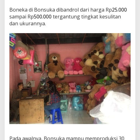
d
-
Boneka di Bonsuka dibandrol dari harga Rp
25.000
1
sampai Rp
500.000
tergantung tingkat kesulitan
9
dan ukurannya.
B
e
r
k
a
t
I
n
o
v
a
s
i
Pada awalnya, Bonsuka mampu memproduksi 30