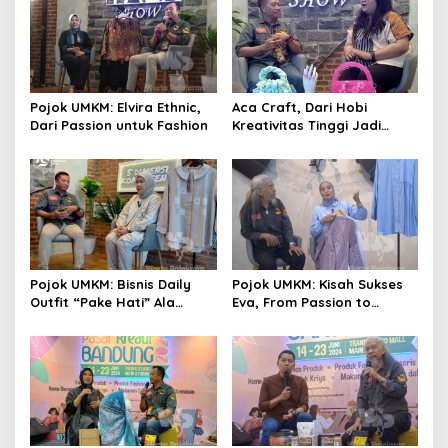
Pojok UMKM: Elvira Ethnic,
Aca Craft, Dari Hobi
Dari Passion untuk Fashion
Kreativitas Tinggi Jadi
Produk Berkualitas
Mumpuni
Pojok UMKM: Bisnis Daily
Pojok UMKM: Kisah Sukses
Outfit “Pake Hati” Ala
Eva, From Passion to
Nicky, Wear it With Love
Fashion