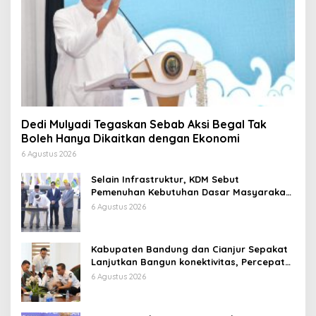
Dedi Mulyadi Tegaskan Sebab Aksi Begal Tak
Boleh Hanya Dikaitkan dengan Ekonomi
6 Agustus 2026
Selain Infrastruktur, KDM Sebut
Pemenuhan Kebutuhan Dasar Masyarakat
Jadi Fokus APBD Jabar 2027
6 Agustus 2026
Kabupaten Bandung dan Cianjur Sepakat
Lanjutkan Bangun konektivitas, Percepat
Pertumbuhan Ekonomi Daerah
6 Agustus 2026