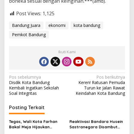
boneka sesuai dengan keinginan.***(amd).
Post Views:
1,125
Bandung Juara
ekonomi
kota bandung
Pemkot Bandung
Ikuti Kami
N
Pos sebelumnya
Pos berikutnya
Disdik Kota Bandung
Keren! Ratusan Pemuda
a
Kembali Ingatkan Sekolah
Turun ke Jalan Rawat
v
Soal Integritas
Keindahan Kota Bandung
i
Posting Terkait
g
a
Tegas, Wali Kota Farhan
Reaktivasi Bandara Husein
s
Bakal Meja Hijaukan
Sastranegara Disambut
Penebang Pohon di Jalan
Delapan Rute Baru Super