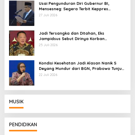
Usai Pengunduran Diri Gubernur BI,
Mensesneg: Segera Terbit Keppres
Pemberhentian dengan Hormat
27 Juli 2026
Jadi Tersangka dan Ditahan, Eks
Jampidsus Sebut Dirinya Korban
Kriminalisasi
25 Juli 2026
Kondisi Kesehatan Jadi Alasan Nanik S
Deyang Mundur dari BGN, Prabowo Tunjuk
Wamentan Sudaryono
22 Juli 2026
MUSIK
PENDIDIKAN