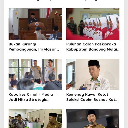
Bukan Hanya Urusan
Ciburuy Inginkan Jalan
Pemerintah
Alternatif di Padalarang
Bukan Kurangi
Puluhan Calon Paskibraka
Pembangunan, Ini Alasan
Kabupaten Bandung Mulai
Pemkot Cimahi Lakukan
Ikuti Pemusatan Latihan
Pengurangan Belanja
Daerah
Kapolres Cimahi: Media
Kemenag Kawal Ketat
Jadi Mitra Strategis
Seleksi Capim Baznas Kota
Bangun Kepercayaan
Cimahi: Kita Ingin
Publik
Komisioner Baznas
Berintegritas