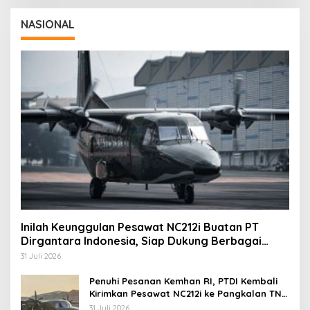
NASIONAL
Inilah Keunggulan Pesawat NC212i Buatan PT
Dirgantara Indonesia, Siap Dukung Berbagai
Operasi TNI
31 Juli 2026
Penuhi Pesanan Kemhan RI, PTDI Kembali
Kirimkan Pesawat NC212i ke Pangkalan TNI
AU
31 Juli 2026