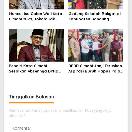
Muncul Isu Calon Wali Kota
Gedung Sekolah Rakyat di
Cimahi 2029, Tokoh: Tak
Kabupaten Bandung
Cukup Hanya Bermodal
Dibangun Oktober 2026,
Legitimasi Parpol
Siap Tampung Dua Ribu
Siswa
Pendiri Kota Cimahi
DPRD Cimahi Janji Teruskan
Sesalkan Absennya DPRD
Aspirasi Buruh Hapus Pajak
dalam Dialog Pembahasan
Penghasilan ke Presiden
Rebranding RSUD Cibabat
dan DPR
Tinggalkan Balasan
Alamat email Anda tidak akan dipublikasikan.
Ruas yang wajib
ditandai
*