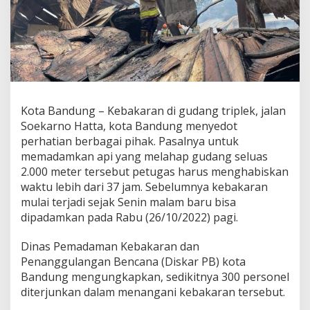
j
u
n
k
a
n
U
n
t
Kota Bandung – Kebakaran di gudang triplek, jalan
u
Soekarno Hatta, kota Bandung menyedot
k
perhatian berbagai pihak. Pasalnya untuk
M
memadamkan api yang melahap gudang seluas
e
m
2.000 meter tersebut petugas harus menghabiskan
a
waktu lebih dari 37 jam. Sebelumnya kebakaran
d
mulai terjadi sejak Senin malam baru bisa
a
dipadamkan pada Rabu (26/10/2022) pagi.
m
k
a
Dinas Pemadaman Kebakaran dan
n
Penanggulangan Bencana (Diskar PB) kota
K
Bandung mengungkapkan, sedikitnya 300 personel
e
diterjunkan dalam menangani kebakaran tersebut.
b
a