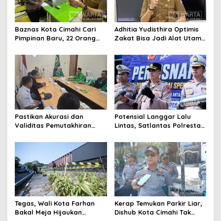
Baznas Kota Cimahi Cari
Adhitia Yudisthira Optimis
Pimpinan Baru, 22 Orang
Zakat Bisa Jadi Alat Utama
Ikuti Seleksi
Selesaikan Masalah Sosial
Kota Cimahi
Pastikan Akurasi dan
Potensial Langgar Lalu
Validitas Pemutakhiran
Lintas, Satlantas Polresta
Data Parpol, Bawaslu Kota
Bandung Tindak Ribuan
Cimahi Lakukan
Motor Berknalpot Brong
Pengawasan
Tegas, Wali Kota Farhan
Kerap Temukan Parkir Liar,
Bakal Meja Hijaukan
Dishub Kota Cimahi Tak