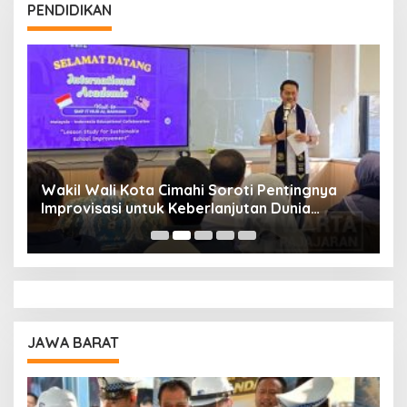
PENDIDIKAN
Wakil Wali Kota Cimahi Soroti Pentingnya
Y
Improvisasi untuk Keberlanjutan Dunia
S
Pendidikan
A
JAWA BARAT