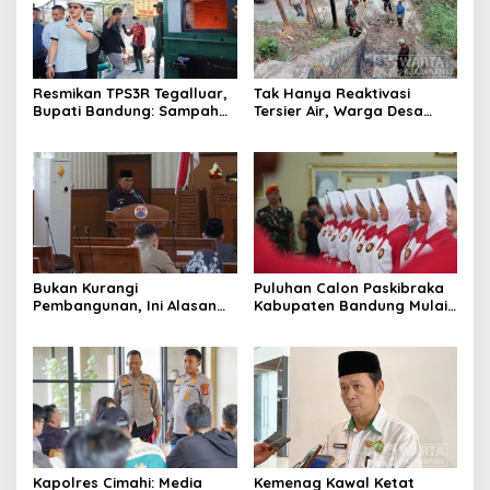
Resmikan TPS3R Tegalluar,
Tak Hanya Reaktivasi
Bupati Bandung: Sampah
Tersier Air, Warga Desa
Bukan Hanya Urusan
Ciburuy Inginkan Jalan
Pemerintah
Alternatif di Padalarang
Bukan Kurangi
Puluhan Calon Paskibraka
Pembangunan, Ini Alasan
Kabupaten Bandung Mulai
Pemkot Cimahi Lakukan
Ikuti Pemusatan Latihan
Pengurangan Belanja
Daerah
Kapolres Cimahi: Media
Kemenag Kawal Ketat