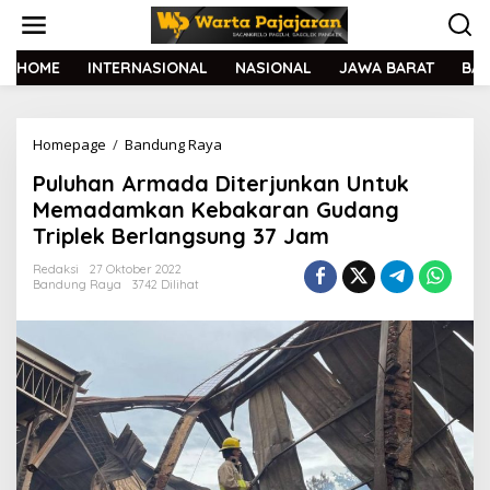
L
e
w
a
HOME
INTERNASIONAL
NASIONAL
JAWA BARAT
BA
t
i
k
Homepage
/
Bandung Raya
P
e
u
k
Puluhan Armada Diterjunkan Untuk
l
o
u
n
Memadamkan Kebakaran Gudang
h
t
Triplek Berlangsung 37 Jam
a
e
n
n
Redaksi
27 Oktober 2022
A
Bandung Raya
3742 Dilihat
r
m
a
d
a
D
i
t
e
r