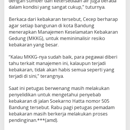
dengan sumber dan ketersediaan air juga berada
s
dalam kondisi yang sangat cukup,” tuturnya.
u
n
Berkaca dari kebakaran tersebut, Cecep berharap
g
3
agar setiap bangunan di kota Bandung
7
menerapkan Manajemen Keselamatan Kebakaran
J
Gedung (MKKG), untuk meminimalisir resiko
a
kebakaran yang besar.
m
“Kalau MKKG-nya sudah baik, para pegawai diberi
tahu terkait manajemen ini, kalaupun terjadi
kebakaran, tidak akan habis semua seperti yang
terjadi di sini,” terangnya.
Saat ini petugas berwenang masih melakukan
penyelidikan untuk mengetahui penyebab
kebakaran di jalan Soekarno Hatta nomor 505
Bandung tersebut. Rabu pagi petugas pemadam
kebakaran masih berkerja melakukan proses
pendinginan.***(amd).