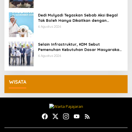
Dedi Mulyadi Tegaskan Sebab Aksi Begal
Tak Boleh Hanya Dikaitkan dengan
Ekonomi
6 Agustus 2026
Selain Infrastruktur, KDM Sebut
Pemenuhan Kebutuhan Dasar Masyarakat
Jadi Fokus APBD Jabar 2027
6 Agustus 2026
WISATA