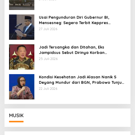
Usai Pengunduran Diri Gubernur BI,
Mensesneg: Segera Terbit Keppres
Pemberhentian dengan Hormat
27 Juli 2026
Jadi Tersangka dan Ditahan, Eks
Jampidsus Sebut Dirinya Korban
Kriminalisasi
25 Juli 2026
Kondisi Kesehatan Jadi Alasan Nanik S
Deyang Mundur dari BGN, Prabowo Tunjuk
Wamentan Sudaryono
22 Juli 2026
MUSIK