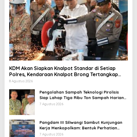
KDM Akan Siapkan Knalpot Standar di Setiap
Polres, Kendaraan Knalpot Brong Tertangkap
Langsung Ganti
8 Agustus 2026
Pengolahan Sampah Teknologi Pirolisis
Siap Lahap Tiga Ribu Ton Sampah Harian
Jawa Barat
7 Agustus 2026
Pangdam III Siliwangi Sambut Kunjungan
Kerja Menkopolkam: Bentuk Perhatian
Pemerintah
7 Agustus 2026