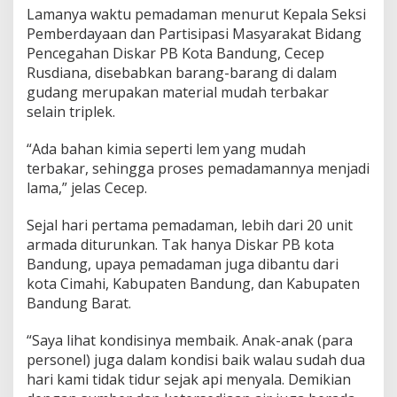
k
Lamanya waktu pemadaman menurut Kepala Seksi
a
Pemberdayaan dan Partisipasi Masyarakat Bidang
r
Pencegahan Diskar PB Kota Bandung, Cecep
a
Rusdiana, disebabkan barang-barang di dalam
n
G
gudang merupakan material mudah terbakar
u
selain triplek.
d
a
“Ada bahan kimia seperti lem yang mudah
n
terbakar, sehingga proses pemadamannya menjadi
g
T
lama,” jelas Cecep.
r
i
Sejal hari pertama pemadaman, lebih dari 20 unit
p
armada diturunkan. Tak hanya Diskar PB kota
l
Bandung, upaya pemadaman juga dibantu dari
e
k
kota Cimahi, Kabupaten Bandung, dan Kabupaten
B
Bandung Barat.
e
r
“Saya lihat kondisinya membaik. Anak-anak (para
l
personel) juga dalam kondisi baik walau sudah dua
a
n
hari kami tidak tidur sejak api menyala. Demikian
g