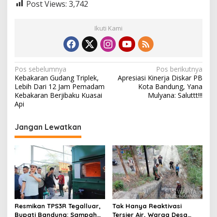
Post Views:
3,742
Ikuti Kami
N
Pos sebelumnya
Pos berikutnya
Kebakaran Gudang Triplek,
Apresiasi Kinerja Diskar PB
a
Lebih Dari 12 Jam Pemadam
Kota Bandung, Yana
v
Kebakaran Berjibaku Kuasai
Mulyana: Saluttt!!!
Api
i
g
Jangan Lewatkan
a
s
i
p
o
s
Resmikan TPS3R Tegalluar,
Tak Hanya Reaktivasi
Bupati Bandung: Sampah
Tersier Air, Warga Desa