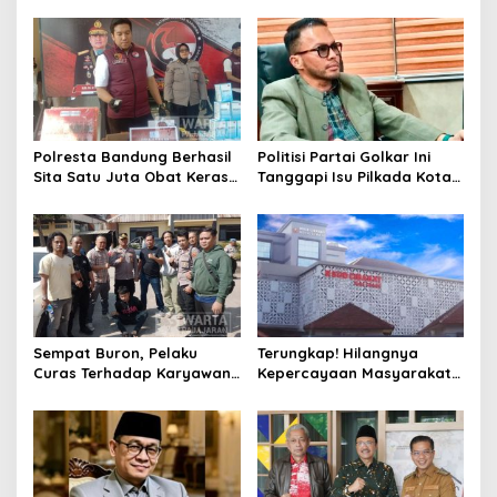
Penebang Pohon di Jalan
Henti Lakukan Edukasi dan
Riau
Pembinaan
Polresta Bandung Berhasil
Politisi Partai Golkar Ini
Sita Satu Juta Obat Keras
Tanggapi Isu Pilkada Kota
Serta Ungkap Ratusan
Cimahi 2029: Terlalu Dini
Kasus Narkoba
Sempat Buron, Pelaku
Terungkap! Hilangnya
Curas Terhadap Karyawan
Kepercayaan Masyarakat
Pabrik di Majalaya Berhasil
Latarbelakangi Rencana
Ditangkap Polisi
Rebranding RSUD Cibabat