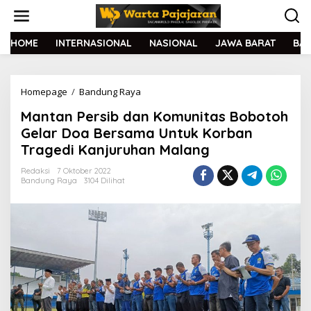
L
e
w
a
HOME
INTERNASIONAL
NASIONAL
JAWA BARAT
BA
t
i
k
Homepage
/
Bandung Raya
M
e
a
k
Mantan Persib dan Komunitas Bobotoh
n
o
t
n
Gelar Doa Bersama Untuk Korban
a
t
Tragedi Kanjuruhan Malang
n
e
P
n
Redaksi
7 Oktober 2022
e
Bandung Raya
3104 Dilihat
r
s
i
b
d
a
n
K
o
m