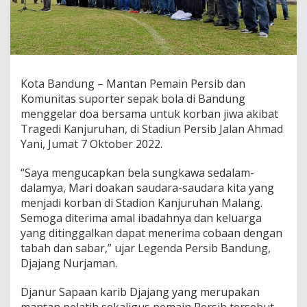
u
n
i
t
a
s
B
Kota Bandung – Mantan Pemain Persib dan
o
Komunitas suporter sepak bola di Bandung
b
menggelar doa bersama untuk korban jiwa akibat
o
Tragedi Kanjuruhan, di Stadiun Persib Jalan Ahmad
t
o
Yani, Jumat 7 Oktober 2022.
h
G
“Saya mengucapkan bela sungkawa sedalam-
e
dalamya, Mari doakan saudara-saudara kita yang
l
menjadi korban di Stadion Kanjuruhan Malang.
a
r
Semoga diterima amal ibadahnya dan keluarga
D
yang ditinggalkan dapat menerima cobaan dengan
o
tabah dan sabar,” ujar Legenda Persib Bandung,
a
Djajang Nurjaman.
B
e
r
Djanur Sapaan karib Djajang yang merupakan
s