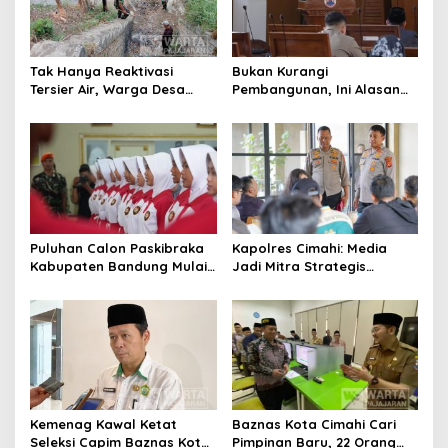
Tak Hanya Reaktivasi
Bukan Kurangi
Tersier Air, Warga Desa
Pembangunan, Ini Alasan
Ciburuy Inginkan Jalan
Pemkot Cimahi Lakukan
Alternatif di Padalarang
Pengurangan Belanja
Daerah
Puluhan Calon Paskibraka
Kapolres Cimahi: Media
Kabupaten Bandung Mulai
Jadi Mitra Strategis
Ikuti Pemusatan Latihan
Bangun Kepercayaan
Publik
Kemenag Kawal Ketat
Baznas Kota Cimahi Cari
Seleksi Capim Baznas Kota
Pimpinan Baru, 22 Orang