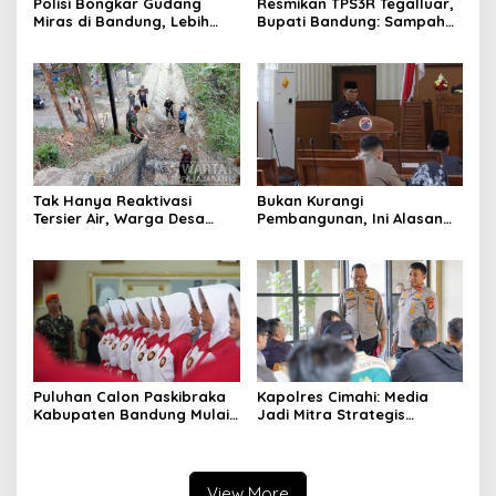
Polisi Bongkar Gudang
Resmikan TPS3R Tegalluar,
Miras di Bandung, Lebih
Bupati Bandung: Sampah
dari Enam Ribu Botol Disita
Bukan Hanya Urusan
Pemerintah
Tak Hanya Reaktivasi
Bukan Kurangi
Tersier Air, Warga Desa
Pembangunan, Ini Alasan
Ciburuy Inginkan Jalan
Pemkot Cimahi Lakukan
Alternatif di Padalarang
Pengurangan Belanja
Daerah
Puluhan Calon Paskibraka
Kapolres Cimahi: Media
Kabupaten Bandung Mulai
Jadi Mitra Strategis
Ikuti Pemusatan Latihan
Bangun Kepercayaan
Publik
View More