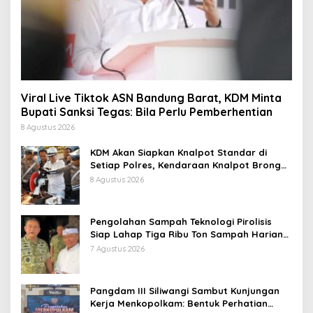
Viral Live Tiktok ASN Bandung Barat, KDM Minta
Bupati Sanksi Tegas: Bila Perlu Pemberhentian
8 Agustus 2026
KDM Akan Siapkan Knalpot Standar di
Setiap Polres, Kendaraan Knalpot Brong
Tertangkap Langsung Ganti
8 Agustus 2026
Pengolahan Sampah Teknologi Pirolisis
Siap Lahap Tiga Ribu Ton Sampah Harian
Jawa Barat
7 Agustus 2026
Pangdam III Siliwangi Sambut Kunjungan
Kerja Menkopolkam: Bentuk Perhatian