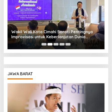
Wakil Wali Kota Cimahi Soroti Pentingnya
Y
Improvisasi untuk Keberlanjutan Dunia
S
Pendidikan
A
JAWA BARAT