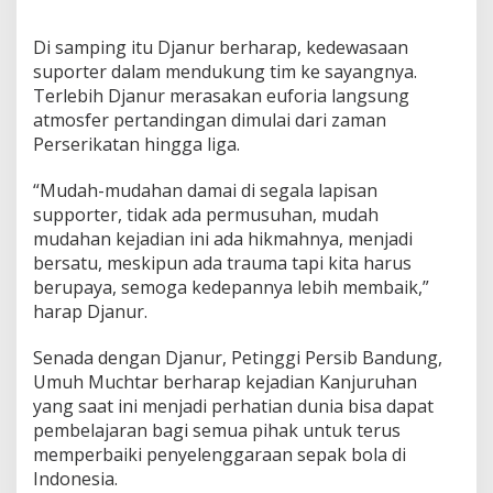
u
r
Di samping itu Djanur berharap, kedewasaan
u
suporter dalam mendukung tim ke sayangnya.
h
a
Terlebih Djanur merasakan euforia langsung
n
atmosfer pertandingan dimulai dari zaman
M
Perserikatan hingga liga.
a
l
“Mudah-mudahan damai di segala lapisan
a
n
supporter, tidak ada permusuhan, mudah
g
mudahan kejadian ini ada hikmahnya, menjadi
bersatu, meskipun ada trauma tapi kita harus
berupaya, semoga kedepannya lebih membaik,”
harap Djanur.
Senada dengan Djanur, Petinggi Persib Bandung,
Umuh Muchtar berharap kejadian Kanjuruhan
yang saat ini menjadi perhatian dunia bisa dapat
pembelajaran bagi semua pihak untuk terus
memperbaiki penyelenggaraan sepak bola di
Indonesia.