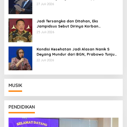
Pemberhentian dengan Hormat
27 Juli 2026
Jadi Tersangka dan Ditahan, Eks
Jampidsus Sebut Dirinya Korban
Kriminalisasi
25 Juli 2026
Kondisi Kesehatan Jadi Alasan Nanik S
Deyang Mundur dari BGN, Prabowo Tunjuk
Wamentan Sudaryono
22 Juli 2026
MUSIK
PENDIDIKAN