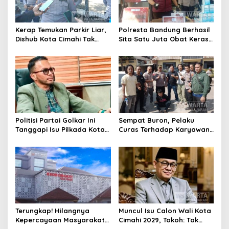
Kerap Temukan Parkir Liar,
Polresta Bandung Berhasil
Dishub Kota Cimahi Tak
Sita Satu Juta Obat Keras
Henti Lakukan Edukasi dan
Serta Ungkap Ratusan
Pembinaan
Kasus Narkoba
Politisi Partai Golkar Ini
Sempat Buron, Pelaku
Tanggapi Isu Pilkada Kota
Curas Terhadap Karyawan
Cimahi 2029: Terlalu Dini
Pabrik di Majalaya Berhasil
Ditangkap Polisi
Terungkap! Hilangnya
Muncul Isu Calon Wali Kota
Kepercayaan Masyarakat
Cimahi 2029, Tokoh: Tak
Latarbelakangi Rencana
Cukup Hanya Bermodal