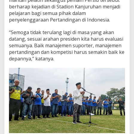
mantan pelatih sekaligus pemain Persib tersebut
a
berharap kejadian di Stadion Kanjuruhan menjadi
m
pelajaran bagi semua pihak dalam
a
U
penyelenggaraan Pertandingan di Indonesia.
n
t
“Semoga tidak terulang lagi di masa yang akan
u
datang, sesuai arahan presiden kita harus evaluasi
k
semuanya. Baik manajemen suporter, manajemen
K
o
pertandingan dan kompetisi harus semakin baik ke
r
depannya,” katanya.
b
a
n
T
r
a
g
e
d
i
K
a
n
j