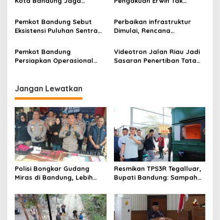
Kota Bandung Jaga
Pengakuan Erwin Tak
o
Semangat Perjuangan
Dilibatkan dalam
s
Global
Pemerintahan
Pemkot Bandung Sebut
Perbaikan infrastruktur
Eksistensi Puluhan Sentra
Dimulai, Rencana
Industri Jadi Penyumbang
Operasional Bandara
PDRB Terbesar
Husein Sastranegara Makin
Pemkot Bandung
Videotron Jalan Riau Jadi
Nyata
Persiapkan Operasional
Sasaran Penertiban Tata
Bandara Husein
Ruang Kota Bandung
Sastraegara, Segera
Layani Boeing Hingga
Jangan Lewatkan
Airbus
Polisi Bongkar Gudang
Resmikan TPS3R Tegalluar,
Miras di Bandung, Lebih
Bupati Bandung: Sampah
dari Enam Ribu Botol Disita
Bukan Hanya Urusan
Pemerintah