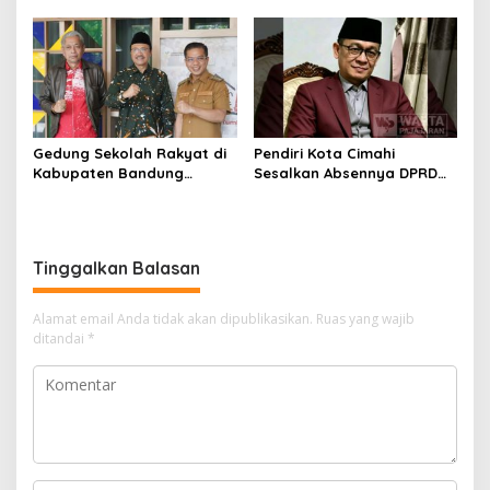
Rebranding RSUD Cibabat
Legitimasi Parpol
Gedung Sekolah Rakyat di
Pendiri Kota Cimahi
Kabupaten Bandung
Sesalkan Absennya DPRD
Dibangun Oktober 2026,
dalam Dialog Pembahasan
Siap Tampung Dua Ribu
Rebranding RSUD Cibabat
Siswa
Tinggalkan Balasan
Alamat email Anda tidak akan dipublikasikan.
Ruas yang wajib
ditandai
*