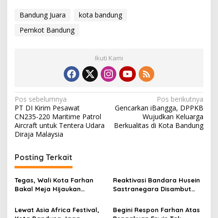
Bandung Juara
kota bandung
Pemkot Bandung
Ikuti Kami
N
Pos sebelumnya
Pos berikutnya
PT DI Kirim Pesawat
Gencarkan iBangga, DPPKB
a
CN235-220 Maritime Patrol
Wujudkan Keluarga
v
Aircraft untuk Tentera Udara
Berkualitas di Kota Bandung
Diraja Malaysia
i
g
Posting Terkait
a
s
Tegas, Wali Kota Farhan
Reaktivasi Bandara Husein
Bakal Meja Hijaukan
Sastranegara Disambut
i
Penebang Pohon di Jalan
Delapan Rute Baru Super
p
Riau
Air Jet
Lewat Asia Africa Festival,
Begini Respon Farhan Atas