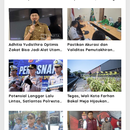
Cimahi: Kita Ingin
Ikuti Seleksi
Komisioner Baznas
Berintegritas
Adhitia Yudisthira Optimis
Pastikan Akurasi dan
Zakat Bisa Jadi Alat Utama
Validitas Pemutakhiran
Selesaikan Masalah Sosial
Data Parpol, Bawaslu Kota
Kota Cimahi
Cimahi Lakukan
Pengawasan
Potensial Langgar Lalu
Tegas, Wali Kota Farhan
Lintas, Satlantas Polresta
Bakal Meja Hijaukan
Bandung Tindak Ribuan
Penebang Pohon di Jalan
Motor Berknalpot Brong
Riau