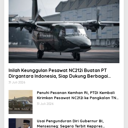
Inilah Keunggulan Pesawat NC212i Buatan PT
Dirgantara Indonesia, Siap Dukung Berbagai
Operasi TNI
31 Juli 2026
Penuhi Pesanan Kemhan RI, PTDI Kembali
Kirimkan Pesawat NC212i ke Pangkalan TNI
AU
31 Juli 2026
Usai Pengunduran Diri Gubernur BI,
Mensesneg: Segera Terbit Keppres