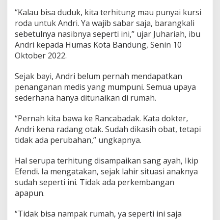
b
“Kalau bisa duduk, kita terhitung mau punyai kursi
e
roda untuk Andri. Ya wajib sabar saja, barangkali
r
a
sebetulnya nasibnya seperti ini,” ujar Juhariah, ibu
s
Andri kepada Humas Kota Bandung, Senin 10
a
Oktober 2022.
l
d
Sejak bayi, Andri belum pernah mendapatkan
a
r
penanganan medis yang mumpuni. Semua upaya
i
sederhana hanya ditunaikan di rumah.
P
e
“Pernah kita bawa ke Rancabadak. Kata dokter,
m
Andri kena radang otak. Sudah dikasih obat, tetapi
k
o
tidak ada perubahan,” ungkapnya.
t
d
Hal serupa terhitung disampaikan sang ayah, Ikip
a
Efendi. Ia mengatakan, sejak lahir situasi anaknya
n
sudah seperti ini. Tidak ada perkembangan
B
a
apapun.
z
n
“Tidak bisa nampak rumah, ya seperti ini saja
a