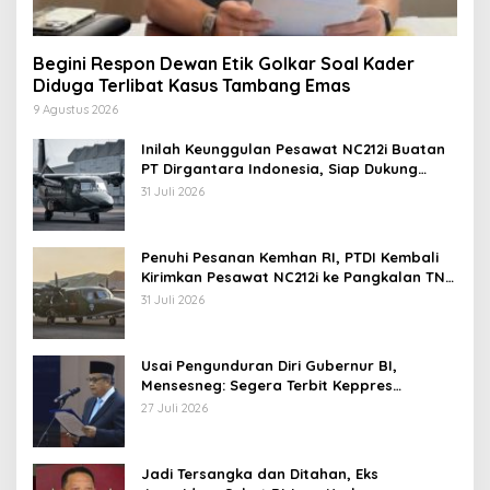
Begini Respon Dewan Etik Golkar Soal Kader
Diduga Terlibat Kasus Tambang Emas
9 Agustus 2026
Inilah Keunggulan Pesawat NC212i Buatan
PT Dirgantara Indonesia, Siap Dukung
Berbagai Operasi TNI
31 Juli 2026
Penuhi Pesanan Kemhan RI, PTDI Kembali
Kirimkan Pesawat NC212i ke Pangkalan TNI
AU
31 Juli 2026
Usai Pengunduran Diri Gubernur BI,
Mensesneg: Segera Terbit Keppres
Pemberhentian dengan Hormat
27 Juli 2026
Jadi Tersangka dan Ditahan, Eks