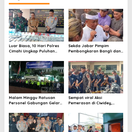
a
s
i
p
o
s
Luar Biasa, 10 Hari Polres
Sekda Jabar Pimpim
Cimahi Ungkap Puluhan
Pembongkaran Bangli dan
Kasus dan Sita Ratusan
Penertiban PKL
Ribu Butir OKT
Kiaracondong
Malam Minggu Ratusan
Sempat viral Aksi
Personel Gabungan Gelar
Pemerasan di Ciwidey,
Apel, Lanjut Patroli Skala
Polisi Tangkap Dua terduga
Besar Kabupaten Bandung
Pelaku