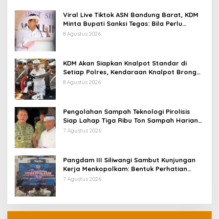
Viral Live Tiktok ASN Bandung Barat, KDM
Minta Bupati Sanksi Tegas: Bila Perlu
Pemberhentian
8 Agustus 2026
KDM Akan Siapkan Knalpot Standar di
Setiap Polres, Kendaraan Knalpot Brong
Tertangkap Langsung Ganti
8 Agustus 2026
Pengolahan Sampah Teknologi Pirolisis
Siap Lahap Tiga Ribu Ton Sampah Harian
Jawa Barat
7 Agustus 2026
Pangdam III Siliwangi Sambut Kunjungan
Kerja Menkopolkam: Bentuk Perhatian
Pemerintah
7 Agustus 2026