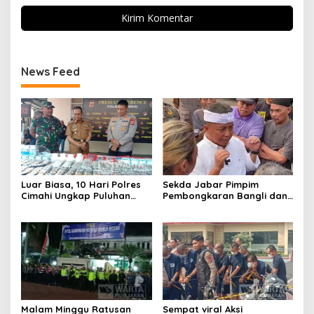
News Feed
Luar Biasa, 10 Hari Polres
Sekda Jabar Pimpim
Cimahi Ungkap Puluhan
Pembongkaran Bangli dan
Kasus dan Sita Ratusan
Penertiban PKL
Ribu Butir OKT
Kiaracondong
Malam Minggu Ratusan
Sempat viral Aksi