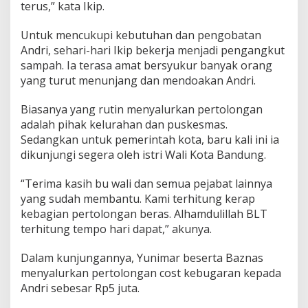
terus,” kata Ikip.
s
K
o
Untuk mencukupi kebutuhan dan pengobatan
t
Andri, sehari-hari Ikip bekerja menjadi pengangkut
a
sampah. Ia terasa amat bersyukur banyak orang
B
yang turut menunjang dan mendoakan Andri.
a
n
d
Biasanya yang rutin menyalurkan pertolongan
u
adalah pihak kelurahan dan puskesmas.
n
Sedangkan untuk pemerintah kota, baru kali ini ia
g
dikunjungi segera oleh istri Wali Kota Bandung.
“Terima kasih bu wali dan semua pejabat lainnya
yang sudah membantu. Kami terhitung kerap
kebagian pertolongan beras. Alhamdulillah BLT
terhitung tempo hari dapat,” akunya.
Dalam kunjungannya, Yunimar beserta Baznas
menyalurkan pertolongan cost kebugaran kepada
Andri sebesar Rp5 juta.