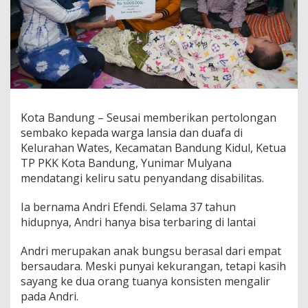
n
d
r
i
P
e
r
o
l
Kota Bandung – Seusai memberikan pertolongan
e
h
sembako kepada warga lansia dan duafa di
B
Kelurahan Wates, Kecamatan Bandung Kidul, Ketua
i
TP PKK Kota Bandung, Yunimar Mulyana
a
mendatangi keliru satu penyandang disabilitas.
y
a
K
Ia bernama Andri Efendi. Selama 37 tahun
e
hidupnya, Andri hanya bisa terbaring di lantai
s
e
Andri merupakan anak bungsu berasal dari empat
h
bersaudara. Meski punyai kekurangan, tetapi kasih
a
t
sayang ke dua orang tuanya konsisten mengalir
a
pada Andri.
n