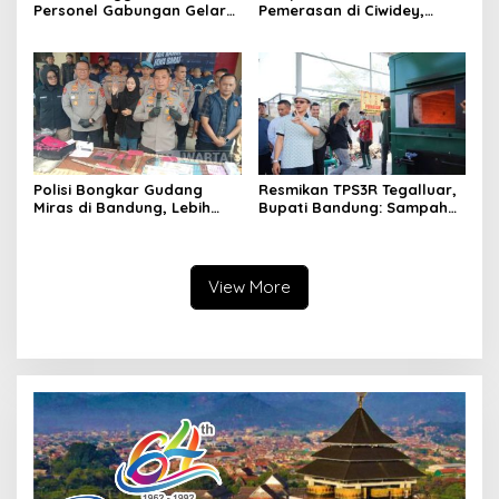
Personel Gabungan Gelar
Pemerasan di Ciwidey,
Apel, Lanjut Patroli Skala
Polisi Tangkap Dua terduga
Besar Kabupaten Bandung
Pelaku
Polisi Bongkar Gudang
Resmikan TPS3R Tegalluar,
Miras di Bandung, Lebih
Bupati Bandung: Sampah
dari Enam Ribu Botol Disita
Bukan Hanya Urusan
Pemerintah
View More