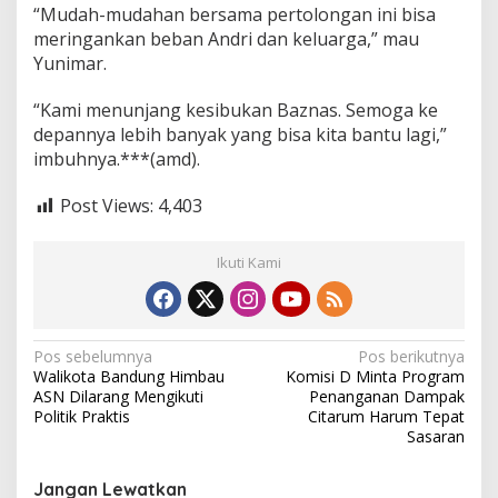
“Mudah-mudahan bersama pertolongan ini bisa
meringankan beban Andri dan keluarga,” mau
Yunimar.
“Kami menunjang kesibukan Baznas. Semoga ke
depannya lebih banyak yang bisa kita bantu lagi,”
imbuhnya.***(amd).
Post Views:
4,403
Ikuti Kami
N
Pos sebelumnya
Pos berikutnya
Walikota Bandung Himbau
Komisi D Minta Program
a
ASN Dilarang Mengikuti
Penanganan Dampak
v
Politik Praktis
Citarum Harum Tepat
Sasaran
i
g
Jangan Lewatkan