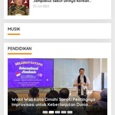
Jampidsus Sebut Dirinya Korban
Kriminalisasi
25 Juli 2026
MUSIK
PENDIDIKAN
Wakil Wali Kota Cimahi Soroti Pentingnya
Y
Improvisasi untuk Keberlanjutan Dunia
S
Pendidikan
A