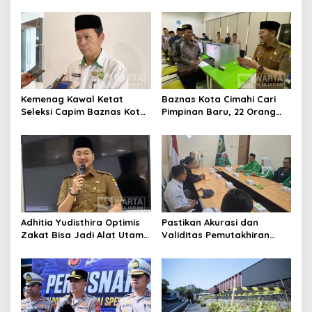
Ikuti Pemusatan Latihan
Bangun Kepercayaan
Publik
Kemenag Kawal Ketat
Baznas Kota Cimahi Cari
Seleksi Capim Baznas Kota
Pimpinan Baru, 22 Orang
Cimahi: Kita Ingin
Ikuti Seleksi
Komisioner Baznas
Berintegritas
Adhitia Yudisthira Optimis
Pastikan Akurasi dan
Zakat Bisa Jadi Alat Utama
Validitas Pemutakhiran
Selesaikan Masalah Sosial
Data Parpol, Bawaslu Kota
Kota Cimahi
Cimahi Lakukan
Pengawasan