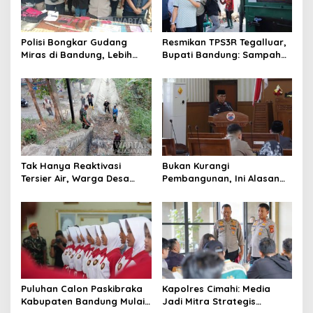
Polisi Bongkar Gudang
Resmikan TPS3R Tegalluar,
Miras di Bandung, Lebih
Bupati Bandung: Sampah
dari Enam Ribu Botol Disita
Bukan Hanya Urusan
Pemerintah
Tak Hanya Reaktivasi
Bukan Kurangi
Tersier Air, Warga Desa
Pembangunan, Ini Alasan
Ciburuy Inginkan Jalan
Pemkot Cimahi Lakukan
Alternatif di Padalarang
Pengurangan Belanja
Daerah
Puluhan Calon Paskibraka
Kapolres Cimahi: Media
Kabupaten Bandung Mulai
Jadi Mitra Strategis