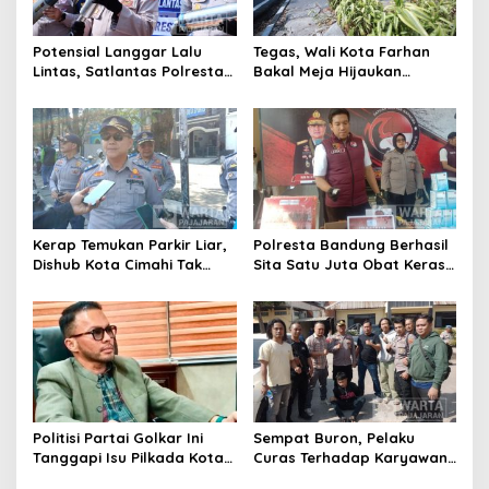
Potensial Langgar Lalu
Tegas, Wali Kota Farhan
Lintas, Satlantas Polresta
Bakal Meja Hijaukan
Bandung Tindak Ribuan
Penebang Pohon di Jalan
Motor Berknalpot Brong
Riau
Kerap Temukan Parkir Liar,
Polresta Bandung Berhasil
Dishub Kota Cimahi Tak
Sita Satu Juta Obat Keras
Henti Lakukan Edukasi dan
Serta Ungkap Ratusan
Pembinaan
Kasus Narkoba
Politisi Partai Golkar Ini
Sempat Buron, Pelaku
Tanggapi Isu Pilkada Kota
Curas Terhadap Karyawan
Cimahi 2029: Terlalu Dini
Pabrik di Majalaya Berhasil