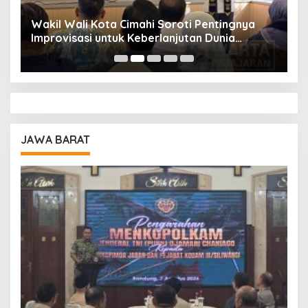
Wakil Wali Kota Cimahi Soroti Pentingnya
Y
Improvisasi untuk Keberlanjutan Dunia
S
Pendidikan
A
JAWA BARAT