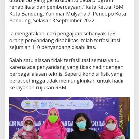
l
rehabilitasi dan pemberdayaan,” kata Ketua RBM
a
Kota Bandung, Yunimar Mulyana di Pendopo Kota
r
Bandung, Selasa 13 September 2022.
P
e
m
Ia mengatakan, dari pengajuan sebanyak 128
b
orang penyandang disabilitas, telah terfasilitasi
i
sejumlah 110 penyandang disabilitas.
n
a
a
Salah satu alasan tidak terfasilitasi semua yaitu
n
karena ada penyandang yang tidak hadir dengan
d
berbagai alasan teknis. Seperti kondisi fisik yang
a
berat sehingga tidak memungkinkan untuk hadir
n
ke layanan rujukan RBM.
S
o
s
i
a
l
i
s
a
s