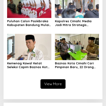
Puluhan Calon Paskibraka
Kapolres Cimahi: Media
Kabupaten Bandung Mulai
Jadi Mitra Strategis
Ikuti Pemusatan Latihan
Bangun Kepercayaan
Publik
Kemenag Kawal Ketat
Baznas Kota Cimahi Cari
Seleksi Capim Baznas Kota
Pimpinan Baru, 22 Orang
Cimahi: Kita Ingin
Ikuti Seleksi
Komisioner Baznas
Berintegritas
View More