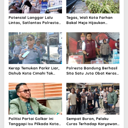
Potensial Langgar Lalu
Tegas, Wali Kota Farhan
Lintas, Satlantas Polresta
Bakal Meja Hijaukan
Bandung Tindak Ribuan
Penebang Pohon di Jalan
Motor Berknalpot Brong
Riau
Kerap Temukan Parkir Liar,
Polresta Bandung Berhasil
Dishub Kota Cimahi Tak
Sita Satu Juta Obat Keras
Henti Lakukan Edukasi dan
Serta Ungkap Ratusan
Pembinaan
Kasus Narkoba
Politisi Partai Golkar Ini
Sempat Buron, Pelaku
Tanggapi Isu Pilkada Kota
Curas Terhadap Karyawan