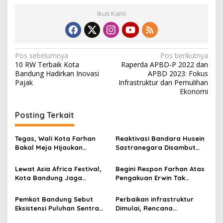
Ikuti Kami
N
Pos sebelumnya
Pos berikutnya
10 RW Terbaik Kota
Raperda APBD-P 2022 dan
a
Bandung Hadirkan Inovasi
APBD 2023: Fokus
v
Pajak
Infrastruktur dan Pemulihan
Ekonomi
i
g
Posting Terkait
a
s
Tegas, Wali Kota Farhan
Reaktivasi Bandara Husein
Bakal Meja Hijaukan
Sastranegara Disambut
i
Penebang Pohon di Jalan
Delapan Rute Baru Super
p
Riau
Air Jet
Lewat Asia Africa Festival,
Begini Respon Farhan Atas
Kota Bandung Jaga
Pengakuan Erwin Tak
o
Semangat Perjuangan
Dilibatkan dalam
s
Global
Pemerintahan
Pemkot Bandung Sebut
Perbaikan infrastruktur
Eksistensi Puluhan Sentra
Dimulai, Rencana
Industri Jadi Penyumbang
Operasional Bandara