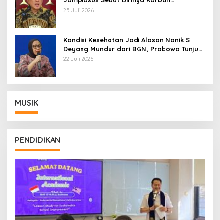
Kriminalisasi
25 Juli 2026
Kondisi Kesehatan Jadi Alasan Nanik S
Deyang Mundur dari BGN, Prabowo Tunjuk
Wamentan Sudaryono
22 Juli 2026
MUSIK
PENDIDIKAN