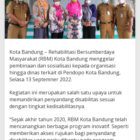
t
a
s
i
d
a
n
P
e
Kota Bandung – Rehabilitasi Bersumberdaya
m
Masyarakat (RBM) Kota Bandung menggelar
b
e
pembinaan dan sosialisasi kepada organisasi
r
hingga dinas terkait di Pendopo Kota Bandung,
d
Selasa 13 Septemner 2022.
a
y
Kegiatan ini merupakan salah satu upaya untuk
a
a
memandirikan penyandang disabilitas sesuai
n
dengan tingkat kedisabilitasnya.
,
R
“Sejak akhir tahun 2020, RBM Kota Bandung telah
B
mencanangkan berbagai program inovatif. Seperti
M
G
memberikan akses rujukan bagi penyandang
e
disabilitas yang perlu dibantu pada program