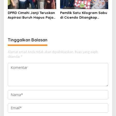
DPRD Cimahi Janji Teruskan
Pemilik Satu Kilogram Sabu
Aspirasi Buruh Hapus Pajak
di Cicendo Ditangkap
Penghasilan ke Presiden
Satnarkoba Polres Cimahi
dan DPR
Tinggalkan Balasan
Alamat email Anda tidak akan dipublikasikan.
Ruas yang wajib
ditandai
*