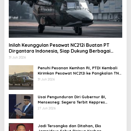
Inilah Keunggulan Pesawat NC212i Buatan PT
Dirgantara Indonesia, Siap Dukung Berbagai
Operasi TNI
31 Juli 2026
Penuhi Pesanan Kemhan RI, PTDI Kembali
Kirimkan Pesawat NC212i ke Pangkalan TNI
AU
31 Juli 2026
Usai Pengunduran Diri Gubernur BI,
Mensesneg: Segera Terbit Keppres
Pemberhentian dengan Hormat
27 Juli 2026
Jadi Tersangka dan Ditahan, Eks
Jampidsus Sebut Dirinya Korban