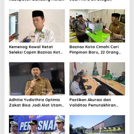
Ikuti Pemusatan Latihan
Bangun Kepercayaan
Publik
Kemenag Kawal Ketat
Baznas Kota Cimahi Cari
Seleksi Capim Baznas Kota
Pimpinan Baru, 22 Orang
Cimahi: Kita Ingin
Ikuti Seleksi
Komisioner Baznas
Berintegritas
Adhitia Yudisthira Optimis
Pastikan Akurasi dan
Zakat Bisa Jadi Alat Utama
Validitas Pemutakhiran
Selesaikan Masalah Sosial
Data Parpol, Bawaslu Kota
Kota Cimahi
Cimahi Lakukan
Pengawasan