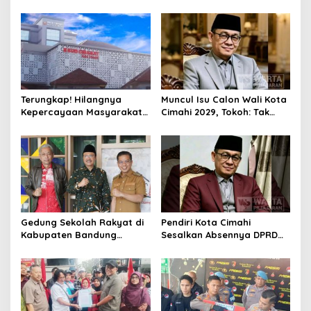
Cimahi 2029: Terlalu Dini
Pabrik di Majalaya Berhasil
Ditangkap Polisi
Terungkap! Hilangnya
Muncul Isu Calon Wali Kota
Kepercayaan Masyarakat
Cimahi 2029, Tokoh: Tak
Latarbelakangi Rencana
Cukup Hanya Bermodal
Rebranding RSUD Cibabat
Legitimasi Parpol
Gedung Sekolah Rakyat di
Pendiri Kota Cimahi
Kabupaten Bandung
Sesalkan Absennya DPRD
Dibangun Oktober 2026,
dalam Dialog Pembahasan
Siap Tampung Dua Ribu
Rebranding RSUD Cibabat
Siswa