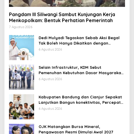
Pangdam III Siliwangi Sambut Kunjungan Kerja
Menkopolkam: Bentuk Perhatian Pemerintah
7 Agustus 2026
Dedi Mulyadi Tegaskan Sebab Aksi Begal
Tak Boleh Hanya Dikaitkan dengan
Ekonomi
6 Agustus 2026
Selain Infrastruktur, KDM Sebut
Pemenuhan Kebutuhan Dasar Masyarakat
Jadi Fokus APBD Jabar 2027
6 Agustus 2026
Kabupaten Bandung dan Cianjur Sepakat
Lanjutkan Bangun konektivitas, Percepat
Pertumbuhan Ekonomi Daerah
6 Agustus 2026
OJK Matangkan Bursa Mineral,
Pengawasan Resmi Dimulai Awal 2027