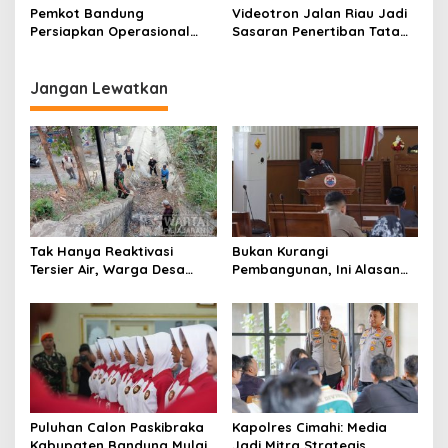
PDRB Terbesar
Husein Sastranegara Makin
Pemkot Bandung
Videotron Jalan Riau Jadi
Nyata
Persiapkan Operasional
Sasaran Penertiban Tata
Bandara Husein
Ruang Kota Bandung
Sastraegara, Segera
Layani Boeing Hingga
Jangan Lewatkan
Airbus
Tak Hanya Reaktivasi
Bukan Kurangi
Tersier Air, Warga Desa
Pembangunan, Ini Alasan
Ciburuy Inginkan Jalan
Pemkot Cimahi Lakukan
Alternatif di Padalarang
Pengurangan Belanja
Daerah
Puluhan Calon Paskibraka
Kapolres Cimahi: Media
Kabupaten Bandung Mulai
Jadi Mitra Strategis