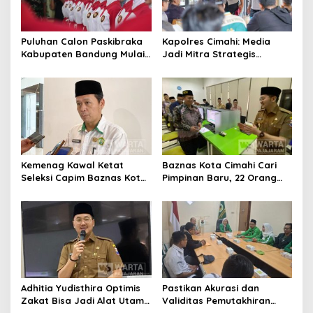
Puluhan Calon Paskibraka
Kapolres Cimahi: Media
Kabupaten Bandung Mulai
Jadi Mitra Strategis
Ikuti Pemusatan Latihan
Bangun Kepercayaan
Publik
Kemenag Kawal Ketat
Baznas Kota Cimahi Cari
Seleksi Capim Baznas Kota
Pimpinan Baru, 22 Orang
Cimahi: Kita Ingin
Ikuti Seleksi
Komisioner Baznas
Berintegritas
Adhitia Yudisthira Optimis
Pastikan Akurasi dan
Zakat Bisa Jadi Alat Utama
Validitas Pemutakhiran