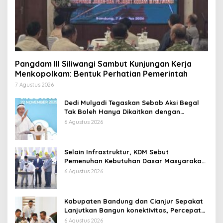
Pangdam III Siliwangi Sambut Kunjungan Kerja
Menkopolkam: Bentuk Perhatian Pemerintah
7 Agustus 2026
Dedi Mulyadi Tegaskan Sebab Aksi Begal
Tak Boleh Hanya Dikaitkan dengan
Ekonomi
6 Agustus 2026
Selain Infrastruktur, KDM Sebut
Pemenuhan Kebutuhan Dasar Masyarakat
Jadi Fokus APBD Jabar 2027
6 Agustus 2026
Kabupaten Bandung dan Cianjur Sepakat
Lanjutkan Bangun konektivitas, Percepat
Pertumbuhan Ekonomi Daerah
6 Agustus 2026