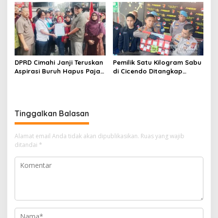
Siap Tampung Dua Ribu
Rebranding RSUD Cibabat
Siswa
DPRD Cimahi Janji Teruskan
Pemilik Satu Kilogram Sabu
Aspirasi Buruh Hapus Pajak
di Cicendo Ditangkap
Penghasilan ke Presiden
Satnarkoba Polres Cimahi
dan DPR
Tinggalkan Balasan
Alamat email Anda tidak akan dipublikasikan.
Ruas yang wajib
ditandai
*