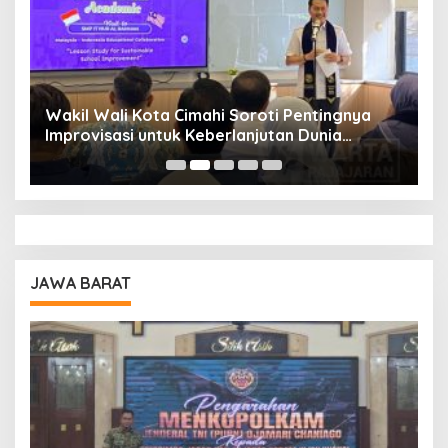
Wakil Wali Kota Cimahi Soroti Pentingnya
Y
Improvisasi untuk Keberlanjutan Dunia
S
Pendidikan
A
JAWA BARAT