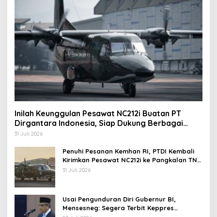
Inilah Keunggulan Pesawat NC212i Buatan PT
Dirgantara Indonesia, Siap Dukung Berbagai
Operasi TNI
31 Juli 2026
Penuhi Pesanan Kemhan RI, PTDI Kembali
Kirimkan Pesawat NC212i ke Pangkalan TNI
AU
31 Juli 2026
Usai Pengunduran Diri Gubernur BI,
Mensesneg: Segera Terbit Keppres
Pemberhentian dengan Hormat