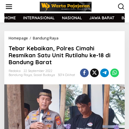
L
e
w
a
HOME
INTERNASIONAL
NASIONAL
JAWA BARAT
BA
t
i
k
Homepage
/
Bandung Raya
T
e
e
k
Tebar Kebaikan, Polres Cimahi
b
o
a
n
Resmikan Satu Unit Rutilahu ke-18 di
r
t
Bandung Barat
K
e
e
n
Redaksi
22 September 2022
b
Bandung Raya
,
Sosial Budaya
3074 Dilihat
a
i
k
a
n
,
P
o
l
r