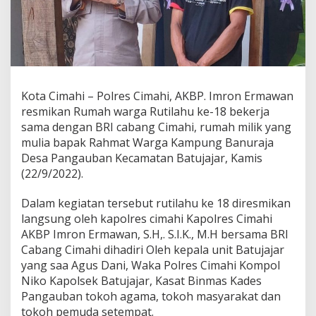
e
s
C
i
m
a
h
Kota Cimahi – Polres Cimahi, AKBP. Imron Ermawan
i
R
resmikan Rumah warga Rutilahu ke-18 bekerja
e
sama dengan BRI cabang Cimahi, rumah milik yang
s
mulia bapak Rahmat Warga Kampung Banuraja
m
Desa Pangauban Kecamatan Batujajar, Kamis
i
k
(22/9/2022).
a
n
Dalam kegiatan tersebut rutilahu ke 18 diresmikan
S
langsung oleh kapolres cimahi Kapolres Cimahi
a
AKBP Imron Ermawan, S.H,. S.I.K., M.H bersama BRI
t
u
Cabang Cimahi dihadiri Oleh kepala unit Batujajar
U
yang saa Agus Dani, Waka Polres Cimahi Kompol
n
Niko Kapolsek Batujajar, Kasat Binmas Kades
i
Pangauban tokoh agama, tokoh masyarakat dan
t
tokoh pemuda setempat.
R