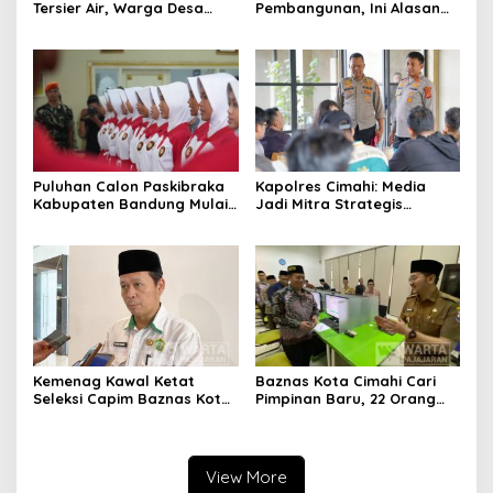
Tersier Air, Warga Desa
Pembangunan, Ini Alasan
Ciburuy Inginkan Jalan
Pemkot Cimahi Lakukan
Alternatif di Padalarang
Pengurangan Belanja
Daerah
Puluhan Calon Paskibraka
Kapolres Cimahi: Media
Kabupaten Bandung Mulai
Jadi Mitra Strategis
Ikuti Pemusatan Latihan
Bangun Kepercayaan
Publik
Kemenag Kawal Ketat
Baznas Kota Cimahi Cari
Seleksi Capim Baznas Kota
Pimpinan Baru, 22 Orang
Cimahi: Kita Ingin
Ikuti Seleksi
Komisioner Baznas
Berintegritas
View More