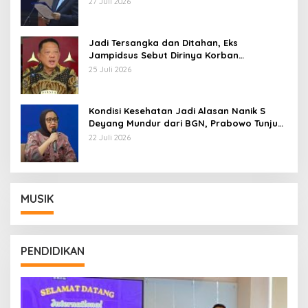
27 Juli 2026
Jadi Tersangka dan Ditahan, Eks
Jampidsus Sebut Dirinya Korban
Kriminalisasi
25 Juli 2026
Kondisi Kesehatan Jadi Alasan Nanik S
Deyang Mundur dari BGN, Prabowo Tunjuk
Wamentan Sudaryono
22 Juli 2026
MUSIK
PENDIDIKAN