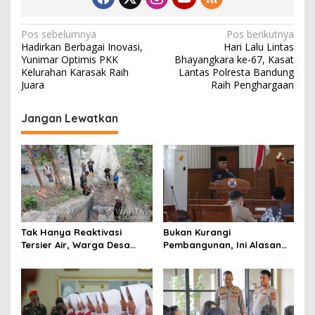
N
Pos sebelumnya
Pos berikutnya
Hadirkan Berbagai Inovasi,
Hari Lalu Lintas
a
Yunimar Optimis PKK
Bhayangkara ke-67, Kasat
v
Kelurahan Karasak Raih
Lantas Polresta Bandung
Juara
Raih Penghargaan
i
g
Jangan Lewatkan
a
s
i
p
o
s
Tak Hanya Reaktivasi
Bukan Kurangi
Tersier Air, Warga Desa
Pembangunan, Ini Alasan
Ciburuy Inginkan Jalan
Pemkot Cimahi Lakukan
Alternatif di Padalarang
Pengurangan Belanja
Daerah