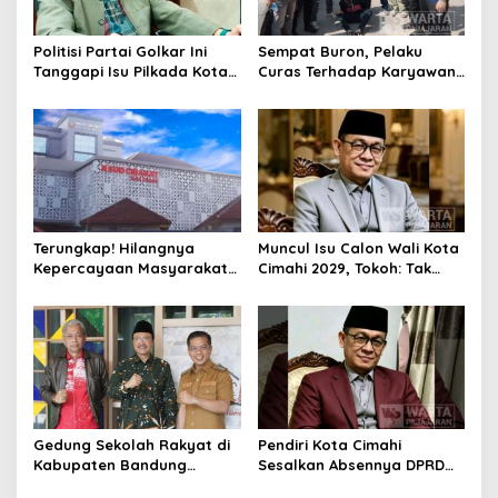
Politisi Partai Golkar Ini
Sempat Buron, Pelaku
Tanggapi Isu Pilkada Kota
Curas Terhadap Karyawan
Cimahi 2029: Terlalu Dini
Pabrik di Majalaya Berhasil
Ditangkap Polisi
Terungkap! Hilangnya
Muncul Isu Calon Wali Kota
Kepercayaan Masyarakat
Cimahi 2029, Tokoh: Tak
Latarbelakangi Rencana
Cukup Hanya Bermodal
Rebranding RSUD Cibabat
Legitimasi Parpol
Gedung Sekolah Rakyat di
Pendiri Kota Cimahi
Kabupaten Bandung
Sesalkan Absennya DPRD
Dibangun Oktober 2026,
dalam Dialog Pembahasan