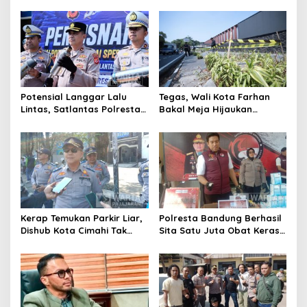
Selesaikan Masalah Sosial
Data Parpol, Bawaslu Kota
Kota Cimahi
Cimahi Lakukan
Pengawasan
Potensial Langgar Lalu
Tegas, Wali Kota Farhan
Lintas, Satlantas Polresta
Bakal Meja Hijaukan
Bandung Tindak Ribuan
Penebang Pohon di Jalan
Motor Berknalpot Brong
Riau
Kerap Temukan Parkir Liar,
Polresta Bandung Berhasil
Dishub Kota Cimahi Tak
Sita Satu Juta Obat Keras
Henti Lakukan Edukasi dan
Serta Ungkap Ratusan
Pembinaan
Kasus Narkoba