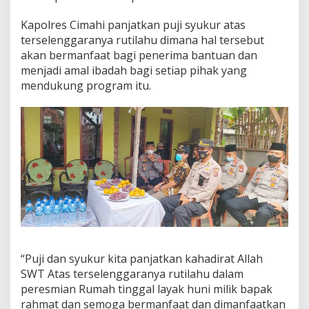
u
t
Kapolres Cimahi panjatkan puji syukur atas
i
terselenggaranya rutilahu dimana hal tersebut
l
akan bermanfaat bagi penerima bantuan dan
a
menjadi amal ibadah bagi setiap pihak yang
h
u
mendukung program itu.
k
e
-
1
8
d
i
B
a
n
d
u
n
g
“Puji dan syukur kita panjatkan kahadirat Allah
B
SWT Atas terselenggaranya rutilahu dalam
a
peresmian Rumah tinggal layak huni milik bapak
r
rahmat dan semoga bermanfaat dan dimanfaatkan
a