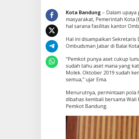
B
a
Kota Bandung
– Dalam upaya 
n
masyarakat, Pemerintah Kota 
d
hal sarana fasilitas kantor Om
u
n
g
Hal ini disampaikan Sekretari
B
Ombudsman Jabar di Balai Kota
a
k
“Pemkot punya aset cukup lum
a
sudah tahu aset mana yang kateg
l
F
Molek. Oktober 2019 sudah kemb
a
semua,” ujar Ema.
s
i
Menurutnya, permintaan pola 
l
dibahas kembali bersama Wali Ko
i
t
Pemkot Bandung.
a
s
i
S
a
r