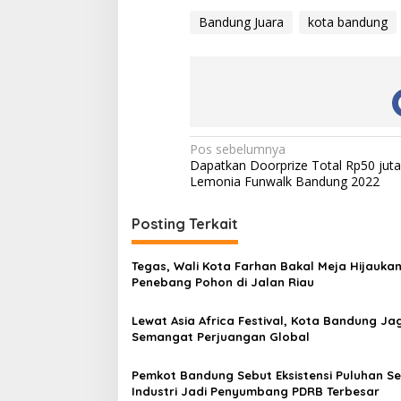
Bandung Juara
kota bandung
N
Pos sebelumnya
Dapatkan Doorprize Total Rp50 juta,
a
Lemonia Funwalk Bandung 2022
v
i
Posting Terkait
g
Tegas, Wali Kota Farhan Bakal Meja Hijauka
a
Penebang Pohon di Jalan Riau
s
Lewat Asia Africa Festival, Kota Bandung Ja
i
Semangat Perjuangan Global
p
o
Pemkot Bandung Sebut Eksistensi Puluhan S
Industri Jadi Penyumbang PDRB Terbesar