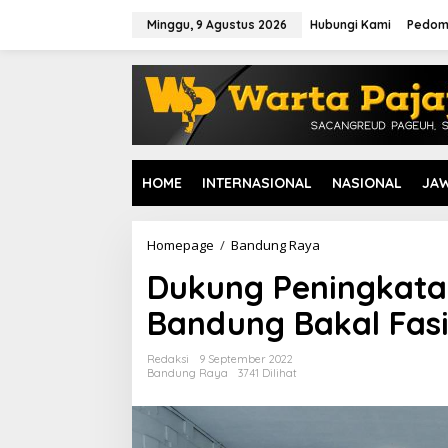
L
e
Minggu, 9 Agustus 2026
Hubungi Kami
Pedom
w
a
t
i
k
e
k
o
HOME
INTERNASIONAL
NASIONAL
JA
n
t
e
n
Homepage
/
Bandung Raya
D
u
Dukung Peningkata
k
u
Bandung Bakal Fas
n
g
P
Redaksi
9 September 2022
e
Bandung Raya
3741 Dilihat
n
i
n
g