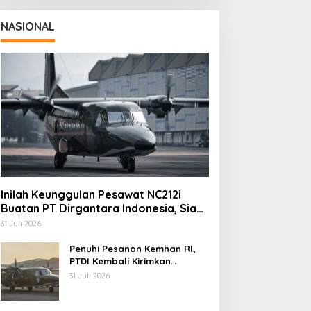
NASIONAL
Inilah Keunggulan Pesawat NC212i
Buatan PT Dirgantara Indonesia, Siap
Dukung Berbagai Operasi TNI
31 Juli 2026
Penuhi Pesanan Kemhan RI,
PTDI Kembali Kirimkan
Pesawat NC212i ke Pangkalan
31 Juli 2026
TNI AU