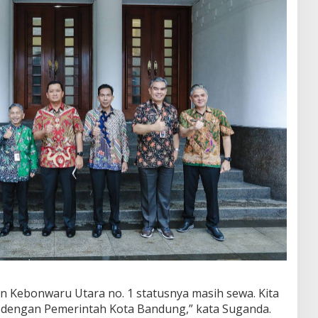
lan Kebonwaru Utara no. 1 statusnya masih sewa. Kita
 dengan Pemerintah Kota Bandung,” kata Suganda.