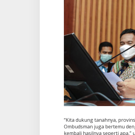
a
n
a
O
m
b
u
d
s
m
a
n
“Kita dukung tanahnya, provins
Ombudsman juga bertemu denga
kembali hasilnya seperti apa,” 