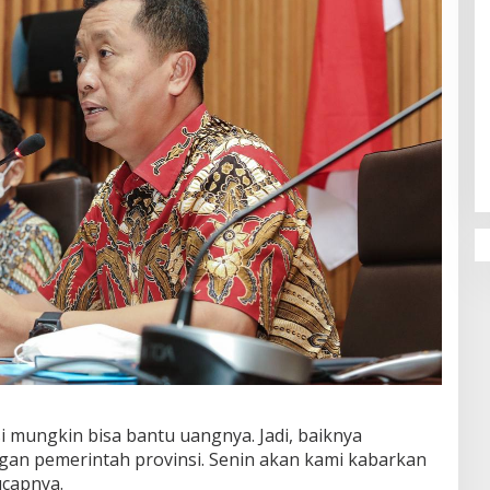
Penguatan Pendidikan Agama dan
Karakter Sekolah Nur Al Rahman
Bikin Sekolah di Malaysia Tertarik
Mempelajarinya
i mungkin bisa bantu uangnya. Jadi, baiknya
n pemerintah provinsi. Senin akan kami kabarkan
ucapnya.