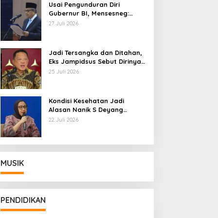
Usai Pengunduran Diri
Gubernur BI, Mensesneg:
Segera Terbit Keppres
27 Juli 2026
Pemberhentian dengan
Hormat
Jadi Tersangka dan Ditahan,
Eks Jampidsus Sebut Dirinya
Korban Kriminalisasi
25 Juli 2026
Kondisi Kesehatan Jadi
Alasan Nanik S Deyang
Mundur dari BGN, Prabowo
22 Juli 2026
Tunjuk Wamentan Sudaryono
MUSIK
PENDIDIKAN