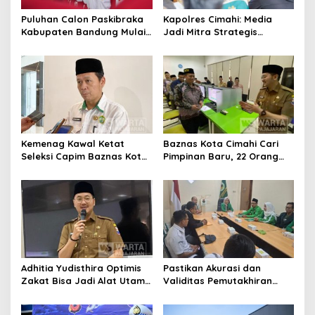
Puluhan Calon Paskibraka
Kapolres Cimahi: Media
Kabupaten Bandung Mulai
Jadi Mitra Strategis
Ikuti Pemusatan Latihan
Bangun Kepercayaan
Publik
Kemenag Kawal Ketat
Baznas Kota Cimahi Cari
Seleksi Capim Baznas Kota
Pimpinan Baru, 22 Orang
Cimahi: Kita Ingin
Ikuti Seleksi
Komisioner Baznas
Berintegritas
Adhitia Yudisthira Optimis
Pastikan Akurasi dan
Zakat Bisa Jadi Alat Utama
Validitas Pemutakhiran
Selesaikan Masalah Sosial
Data Parpol, Bawaslu Kota
Kota Cimahi
Cimahi Lakukan