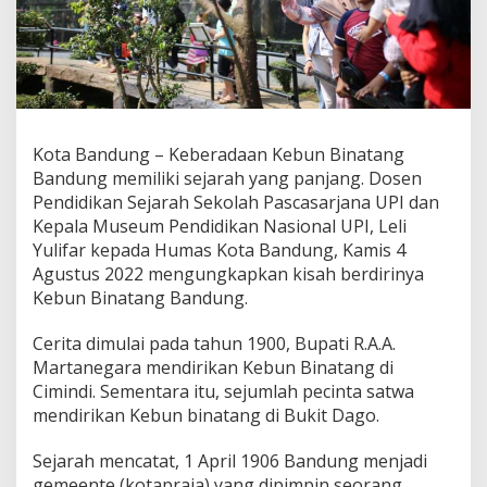
K
e
b
u
n
B
i
n
Kota Bandung – Keberadaan Kebun Binatang
a
Bandung memiliki sejarah yang panjang. Dosen
t
Pendidikan Sejarah Sekolah Pascasarjana UPI dan
a
Kepala Museum Pendidikan Nasional UPI, Leli
n
g
Yulifar kepada Humas Kota Bandung, Kamis 4
B
Agustus 2022 mengungkapkan kisah berdirinya
a
Kebun Binatang Bandung.
n
d
Cerita dimulai pada tahun 1900, Bupati R.A.A.
u
n
Martanegara mendirikan Kebun Binatang di
g
Cimindi. Sementara itu, sejumlah pecinta satwa
mendirikan Kebun binatang di Bukit Dago.
Sejarah mencatat, 1 April 1906 Bandung menjadi
gemeente (kotapraja) yang dipimpin seorang