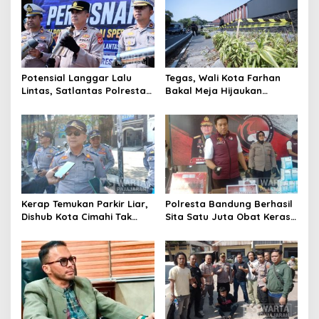
Pengawasan
Potensial Langgar Lalu
Tegas, Wali Kota Farhan
Lintas, Satlantas Polresta
Bakal Meja Hijaukan
Bandung Tindak Ribuan
Penebang Pohon di Jalan
Motor Berknalpot Brong
Riau
Kerap Temukan Parkir Liar,
Polresta Bandung Berhasil
Dishub Kota Cimahi Tak
Sita Satu Juta Obat Keras
Henti Lakukan Edukasi dan
Serta Ungkap Ratusan
Pembinaan
Kasus Narkoba