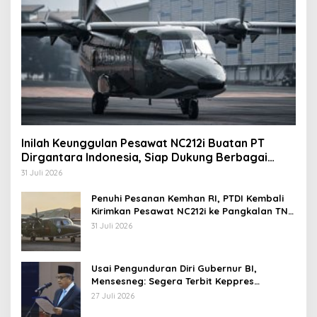
Inilah Keunggulan Pesawat NC212i Buatan PT
Dirgantara Indonesia, Siap Dukung Berbagai
Operasi TNI
31 Juli 2026
Penuhi Pesanan Kemhan RI, PTDI Kembali
Kirimkan Pesawat NC212i ke Pangkalan TNI
AU
31 Juli 2026
Usai Pengunduran Diri Gubernur BI,
Mensesneg: Segera Terbit Keppres
Pemberhentian dengan Hormat
27 Juli 2026