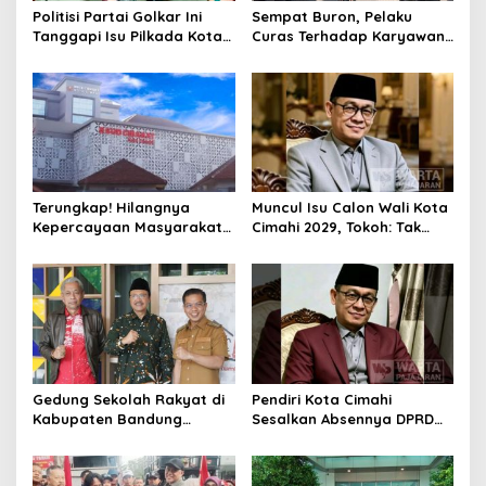
Politisi Partai Golkar Ini
Sempat Buron, Pelaku
Tanggapi Isu Pilkada Kota
Curas Terhadap Karyawan
Cimahi 2029: Terlalu Dini
Pabrik di Majalaya Berhasil
Ditangkap Polisi
Terungkap! Hilangnya
Muncul Isu Calon Wali Kota
Kepercayaan Masyarakat
Cimahi 2029, Tokoh: Tak
Latarbelakangi Rencana
Cukup Hanya Bermodal
Rebranding RSUD Cibabat
Legitimasi Parpol
Gedung Sekolah Rakyat di
Pendiri Kota Cimahi
Kabupaten Bandung
Sesalkan Absennya DPRD
Dibangun Oktober 2026,
dalam Dialog Pembahasan
Siap Tampung Dua Ribu
Rebranding RSUD Cibabat
Siswa