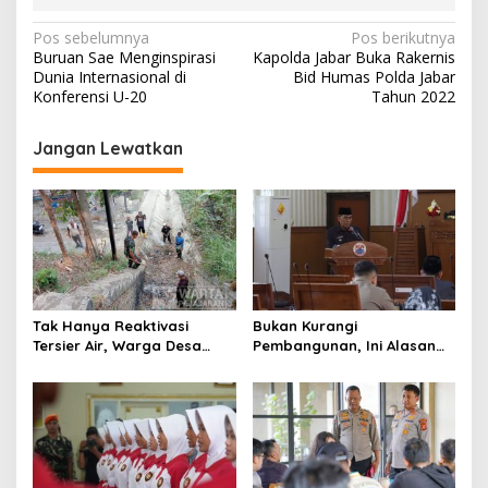
N
Pos sebelumnya
Pos berikutnya
Buruan Sae Menginspirasi
Kapolda Jabar Buka Rakernis
a
Dunia Internasional di
Bid Humas Polda Jabar
v
Konferensi U-20
Tahun 2022
i
Jangan Lewatkan
g
a
s
i
p
o
Tak Hanya Reaktivasi
Bukan Kurangi
s
Tersier Air, Warga Desa
Pembangunan, Ini Alasan
Ciburuy Inginkan Jalan
Pemkot Cimahi Lakukan
Alternatif di Padalarang
Pengurangan Belanja
Daerah