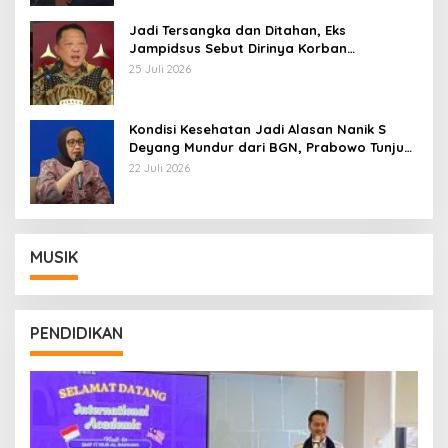
Jadi Tersangka dan Ditahan, Eks
Jampidsus Sebut Dirinya Korban
Kriminalisasi
25 Juli 2026
Kondisi Kesehatan Jadi Alasan Nanik S
Deyang Mundur dari BGN, Prabowo Tunjuk
Wamentan Sudaryono
22 Juli 2026
MUSIK
PENDIDIKAN