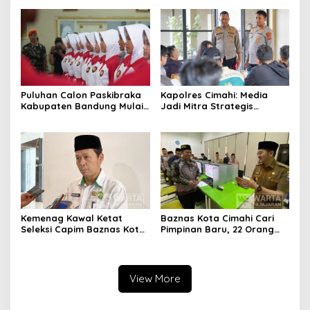
Alternatif di Padalarang
Pengurangan Belanja
Daerah
Puluhan Calon Paskibraka
Kapolres Cimahi: Media
Kabupaten Bandung Mulai
Jadi Mitra Strategis
Ikuti Pemusatan Latihan
Bangun Kepercayaan
Publik
Kemenag Kawal Ketat
Baznas Kota Cimahi Cari
Seleksi Capim Baznas Kota
Pimpinan Baru, 22 Orang
Cimahi: Kita Ingin
Ikuti Seleksi
Komisioner Baznas
Berintegritas
View More