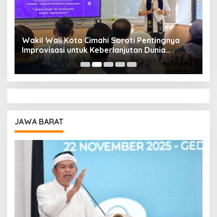
Wakil Wali Kota Cimahi Soroti Pentingnya
Y
Improvisasi untuk Keberlanjutan Dunia
S
Pendidikan
A
JAWA BARAT