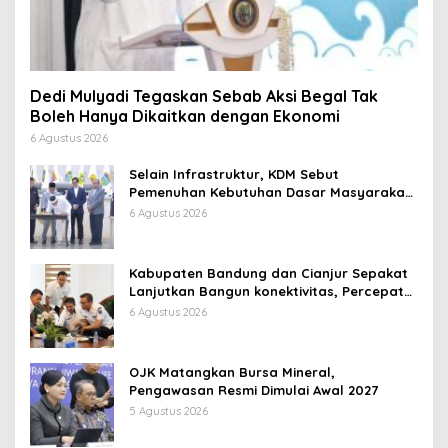
Dedi Mulyadi Tegaskan Sebab Aksi Begal Tak
Boleh Hanya Dikaitkan dengan Ekonomi
6 Agustus 2026
Selain Infrastruktur, KDM Sebut
Pemenuhan Kebutuhan Dasar Masyarakat
Jadi Fokus APBD Jabar 2027
6 Agustus 2026
Kabupaten Bandung dan Cianjur Sepakat
Lanjutkan Bangun konektivitas, Percepat
Pertumbuhan Ekonomi Daerah
6 Agustus 2026
OJK Matangkan Bursa Mineral,
Pengawasan Resmi Dimulai Awal 2027
5 Agustus 2026