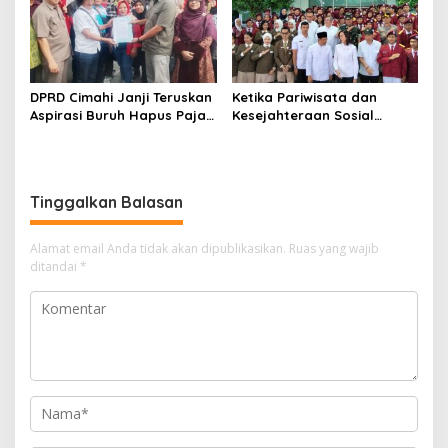
DPRD Cimahi Janji Teruskan
Ketika Pariwisata dan
Aspirasi Buruh Hapus Pajak
Kesejahteraan Sosial
Penghasilan ke Presiden
Berpadu; Solusikan
dan DPR
Ketimpangan Pendidikan
Melalui Sekolah Rakyat
Tinggalkan Balasan
Alamat email Anda tidak akan dipublikasikan.
Ruas yang wajib
ditandai
*