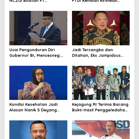
NC212i Buatan PT
PTDI Kembali Kirimkan
Dirgantara Indonesia, Siap
Pesawat NC212i ke
Dukung Berbagai Operasi
Pangkalan TNI AU
TNI
Usai Pengunduran Diri
Jadi Tersangka dan
Gubernur BI, Mensesneg:
Ditahan, Eks Jampidsus
Segera Terbit Keppres
Sebut Dirinya Korban
Pemberhentian dengan
Kriminalisasi
Hormat
Kondisi Kesehatan Jadi
Kejagung RI Terima Barang
Alasan Nanik S Deyang
Bukti Hasil Penggeledahan
Mundur dari BGN, Prabowo
Kortas Tipidkor Usai Tes
Tunjuk Wamentan
Keaslian
Sudaryono