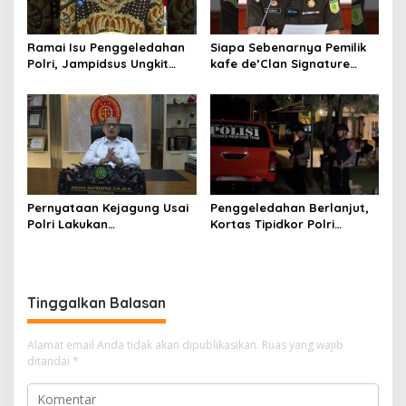
Ramai Isu Penggeledahan
Siapa Sebenarnya Pemilik
Polri, Jampidsus Ungkit
kafe de’Clan Signature
Penegakkan Hukum
yang Digeledah Polisi?
Kejagung RI
Nama Jampidsus
Mendadak Jadi Sorotan
Pernyataan Kejagung Usai
Penggeledahan Berlanjut,
Polri Lakukan
Kortas Tipidkor Polri
Penggeledahan Terkait
Temukan Puluhan Kilogram
Kasus Dugaan Blackout
Emas Batangan di Rumah
Batubara Hingga TPPU
Mewah Bogor
Tinggalkan Balasan
Alamat email Anda tidak akan dipublikasikan.
Ruas yang wajib
ditandai
*