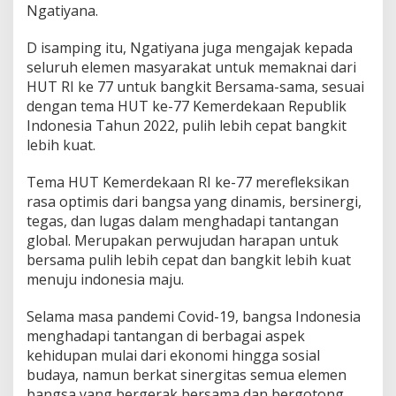
Ngatiyana.
t
u
k
D isamping itu, Ngatiyana juga mengajak kepada
a
seluruh elemen masyarakat untuk memaknai dari
n
HUT RI ke 77 untuk bangkit Bersama-sama, sesuai
B
dengan tema HUT ke-77 Kemerdekaan Republik
a
n
Indonesia Tahun 2022, pulih lebih cepat bangkit
g
lebih kuat.
s
a
Tema HUT Kemerdekaan RI ke-77 merefleksikan
H
rasa optimis dari bangsa yang dinamis, bersinergi,
a
d
tegas, dan lugas dalam menghadapi tantangan
a
global. Merupakan perwujudan harapan untuk
p
bersama pulih lebih cepat dan bangkit lebih kuat
i
menuju indonesia maju.
T
a
n
Selama masa pandemi Covid-19, bangsa Indonesia
t
menghadapi tantangan di berbagai aspek
a
kehidupan mulai dari ekonomi hingga sosial
n
budaya, namun berkat sinergitas semua elemen
g
bangsa yang bergerak bersama dan bergotong
a