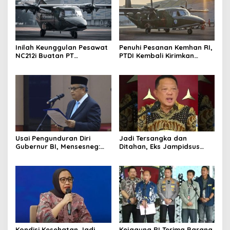
Inilah Keunggulan Pesawat
Penuhi Pesanan Kemhan RI,
NC212i Buatan PT
PTDI Kembali Kirimkan
Dirgantara Indonesia, Siap
Pesawat NC212i ke
Dukung Berbagai Operasi
Pangkalan TNI AU
TNI
Usai Pengunduran Diri
Jadi Tersangka dan
Gubernur BI, Mensesneg:
Ditahan, Eks Jampidsus
Segera Terbit Keppres
Sebut Dirinya Korban
Pemberhentian dengan
Kriminalisasi
Hormat
Kondisi Kesehatan Jadi
Kejagung RI Terima Barang