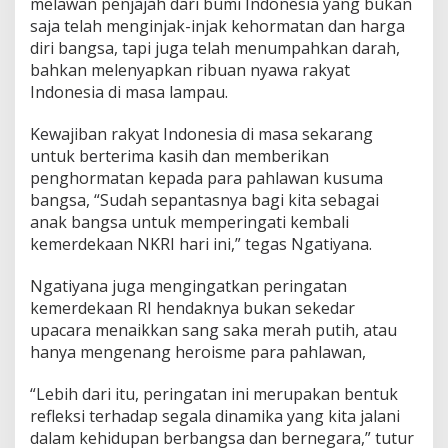
melawan penjajah dari bumi Indonesia yang bukan
l
saja telah menginjak-injak kehormatan dan harga
a
diri bangsa, tapi juga telah menumpahkan darah,
i
-
bahkan melenyapkan ribuan nyawa rakyat
n
Indonesia di masa lampau.
i
l
Kewajiban rakyat Indonesia di masa sekarang
a
untuk berterima kasih dan memberikan
i
P
penghormatan kepada para pahlawan kusuma
a
bangsa, “Sudah sepantasnya bagi kita sebagai
n
anak bangsa untuk memperingati kembali
c
kemerdekaan NKRI hari ini,” tegas Ngatiyana.
a
s
i
Ngatiyana juga mengingatkan peringatan
l
kemerdekaan RI hendaknya bukan sekedar
a
upacara menaikkan sang saka merah putih, atau
M
hanya mengenang heroisme para pahlawan,
e
p
e
“Lebih dari itu, peringatan ini merupakan bentuk
r
refleksi terhadap segala dinamika yang kita jalani
s
dalam kehidupan berbangsa dan bernegara,” tutur
a