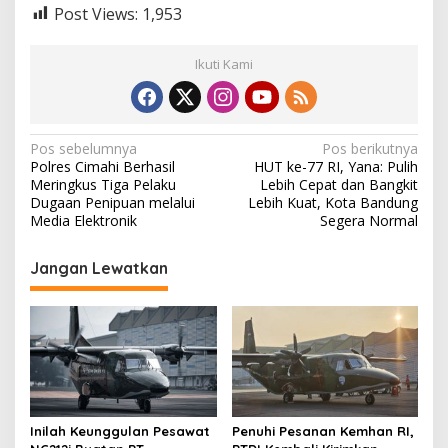
Post Views:
1,953
Ikuti Kami
N
Pos sebelumnya
Pos berikutnya
Polres Cimahi Berhasil
HUT ke-77 RI, Yana: Pulih
a
Meringkus Tiga Pelaku
Lebih Cepat dan Bangkit
v
Dugaan Penipuan melalui
Lebih Kuat, Kota Bandung
Media Elektronik
Segera Normal
i
g
Jangan Lewatkan
a
s
i
p
o
s
Inilah Keunggulan Pesawat
Penuhi Pesanan Kemhan RI,