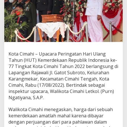
i
y
a
n
a
:
H
U
T
R
Kota Cimahi – Upacara Peringatan Hari Ulang
I
k
Tahun (HUT) Kemerdekaan Republik Indonesia ke-
e
77 Tingkat Kota Cimahi Tahun 2022 berlangsung di
7
Lapangan Rajawali Jl. Gatot Subroto, Kelurahan
7
Karangmekar, Kecamatan Cimahi Tengah, Kota
R
e
Cimahi, Rabu (17/08/2022). Bertindak sebagai
f
inspektur upacara, Walikota Cimahi Letkol. (Purn)
l
Ngatiyana, S.A.P.
e
k
Walikota Cimahi menegaskan, harga dari sebuah
s
i
kemerdekaan amatlah mahal karena dibayar
N
dengan perjuangan dari para pahlawan dalam
i