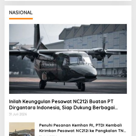
NASIONAL
Inilah Keunggulan Pesawat NC212i Buatan PT
Dirgantara Indonesia, Siap Dukung Berbagai
Operasi TNI
31 Juli 2026
Penuhi Pesanan Kemhan RI, PTDI Kembali
Kirimkan Pesawat NC212i ke Pangkalan TNI