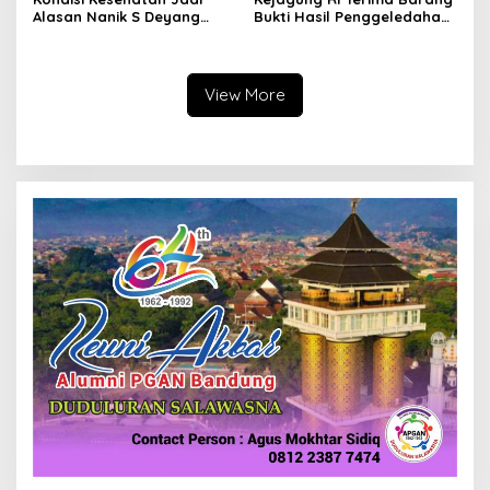
Alasan Nanik S Deyang
Bukti Hasil Penggeledahan
Mundur dari BGN, Prabowo
Kortas Tipidkor Usai Tes
Tunjuk Wamentan
Keaslian
Sudaryono
View More