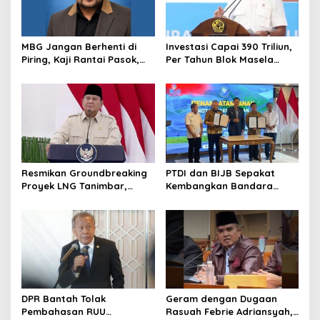
MBG Jangan Berhenti di
Investasi Capai 390 Triliun,
Piring, Kaji Rantai Pasok,
Per Tahun Blok Masela
Sampah, dan Nasib
Diproyesikan Produksi 9,5
Ekonomi Lokal
Juta Ton LNG
Resmikan Groundbreaking
PTDI dan BIJB Sepakat
Proyek LNG Tanimbar,
Kembangkan Bandara
Prabowo: Sudah Kita
Kertajati Jadi Pusat
Nantikan 28 Tahun
Industri Kedirgantaraan
Nasional
DPR Bantah Tolak
Geram dengan Dugaan
Pembahasan RUU
Rasuah Febrie Adriansyah,