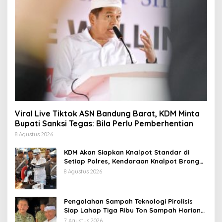
Viral Live Tiktok ASN Bandung Barat, KDM Minta
Bupati Sanksi Tegas: Bila Perlu Pemberhentian
8 Agustus 2026
KDM Akan Siapkan Knalpot Standar di
Setiap Polres, Kendaraan Knalpot Brong
Tertangkap Langsung Ganti
8 Agustus 2026
Pengolahan Sampah Teknologi Pirolisis
Siap Lahap Tiga Ribu Ton Sampah Harian
Jawa Barat
7 Agustus 2026