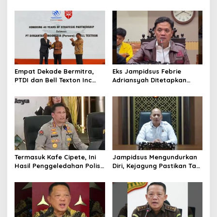
Perampasan Aset
Politisi PDIP Minta Eks
Jampidsus Dihukum Mati
Empat Dekade Bermitra,
Eks Jampidsus Febrie
PTDI dan Bell Texton Inc
Adriansyah Ditetapkan
Perkuat Kolaborasi
Tersangka, Polri dan
Kembangkan Industri
Kejagung Rajut Kongsi
Helikopter
Termasuk Kafe Cipete, Ini
Jampidsus Mengundurkan
Hasil Penggeledahan Polisi
Diri, Kejagung Pastikan Tak
dari 12 Lokasi
Ganggu Penegakkan
Hukum di Gedung Bundar