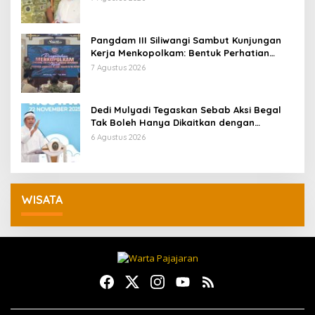
Pangdam III Siliwangi Sambut Kunjungan
Kerja Menkopolkam: Bentuk Perhatian
Pemerintah
7 Agustus 2026
Dedi Mulyadi Tegaskan Sebab Aksi Begal
Tak Boleh Hanya Dikaitkan dengan
Ekonomi
6 Agustus 2026
WISATA