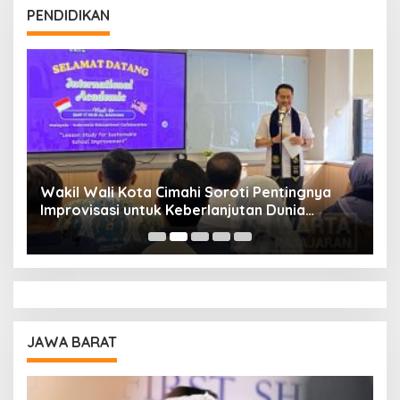
PENDIDIKAN
Wakil Wali Kota Cimahi Soroti Pentingnya
Y
Improvisasi untuk Keberlanjutan Dunia
S
Pendidikan
A
JAWA BARAT