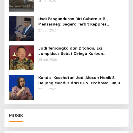
AU
31 Juli 2026
Usai Pengunduran Diri Gubernur BI,
Mensesneg: Segera Terbit Keppres
Pemberhentian dengan Hormat
27 Juli 2026
Jadi Tersangka dan Ditahan, Eks
Jampidsus Sebut Dirinya Korban
Kriminalisasi
25 Juli 2026
Kondisi Kesehatan Jadi Alasan Nanik S
Deyang Mundur dari BGN, Prabowo Tunjuk
Wamentan Sudaryono
22 Juli 2026
MUSIK