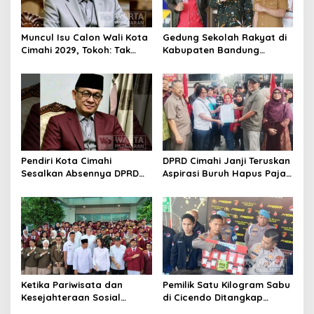
Muncul Isu Calon Wali Kota
Gedung Sekolah Rakyat di
Cimahi 2029, Tokoh: Tak
Kabupaten Bandung
Cukup Hanya Bermodal
Dibangun Oktober 2026,
Legitimasi Parpol
Siap Tampung Dua Ribu
Siswa
Pendiri Kota Cimahi
DPRD Cimahi Janji Teruskan
Sesalkan Absennya DPRD
Aspirasi Buruh Hapus Pajak
dalam Dialog Pembahasan
Penghasilan ke Presiden
Rebranding RSUD Cibabat
dan DPR
Ketika Pariwisata dan
Pemilik Satu Kilogram Sabu
Kesejahteraan Sosial
di Cicendo Ditangkap
Berpadu; Solusikan
Satnarkoba Polres Cimahi