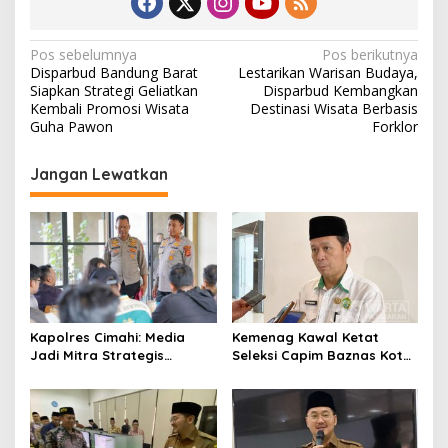
N
Pos sebelumnya
Pos berikutnya
Disparbud Bandung Barat
Lestarikan Warisan Budaya,
a
Siapkan Strategi Geliatkan
Disparbud Kembangkan
v
Kembali Promosi Wisata
Destinasi Wisata Berbasis
Guha Pawon
Forklor
i
g
Jangan Lewatkan
a
s
i
p
o
s
Kapolres Cimahi: Media
Kemenag Kawal Ketat
Jadi Mitra Strategis
Seleksi Capim Baznas Kota
Bangun Kepercayaan
Cimahi: Kita Ingin
Publik
Komisioner Baznas
Berintegritas