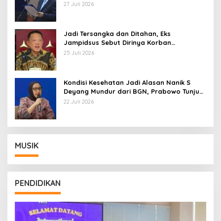
Pemberhentian dengan Hormat
27 Juli 2026
Jadi Tersangka dan Ditahan, Eks
Jampidsus Sebut Dirinya Korban
Kriminalisasi
25 Juli 2026
Kondisi Kesehatan Jadi Alasan Nanik S
Deyang Mundur dari BGN, Prabowo Tunjuk
Wamentan Sudaryono
22 Juli 2026
MUSIK
PENDIDIKAN