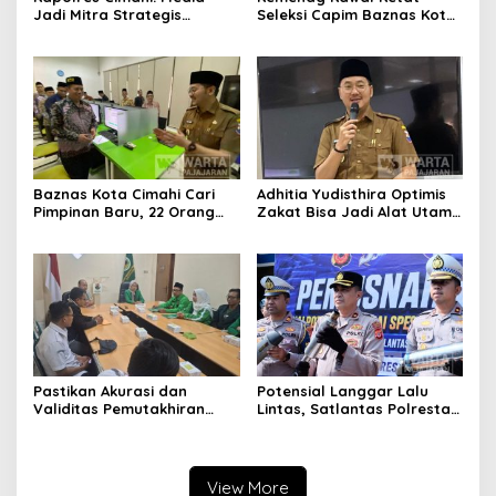
Jadi Mitra Strategis
Seleksi Capim Baznas Kota
Bangun Kepercayaan
Cimahi: Kita Ingin
Publik
Komisioner Baznas
Berintegritas
Baznas Kota Cimahi Cari
Adhitia Yudisthira Optimis
Pimpinan Baru, 22 Orang
Zakat Bisa Jadi Alat Utama
Ikuti Seleksi
Selesaikan Masalah Sosial
Kota Cimahi
Pastikan Akurasi dan
Potensial Langgar Lalu
Validitas Pemutakhiran
Lintas, Satlantas Polresta
Data Parpol, Bawaslu Kota
Bandung Tindak Ribuan
Cimahi Lakukan
Motor Berknalpot Brong
Pengawasan
View More