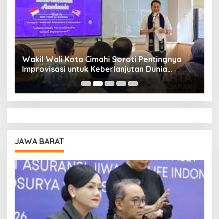
Wakil Wali Kota Cimahi Soroti Pentingnya
Y
Improvisasi untuk Keberlanjutan Dunia
S
Pendidikan
A
JAWA BARAT