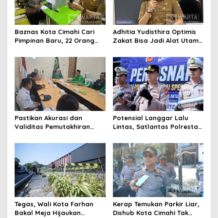
Baznas Kota Cimahi Cari
Adhitia Yudisthira Optimis
Pimpinan Baru, 22 Orang
Zakat Bisa Jadi Alat Utama
Ikuti Seleksi
Selesaikan Masalah Sosial
Kota Cimahi
Pastikan Akurasi dan
Potensial Langgar Lalu
Validitas Pemutakhiran
Lintas, Satlantas Polresta
Data Parpol, Bawaslu Kota
Bandung Tindak Ribuan
Cimahi Lakukan
Motor Berknalpot Brong
Pengawasan
Tegas, Wali Kota Farhan
Kerap Temukan Parkir Liar,
Bakal Meja Hijaukan
Dishub Kota Cimahi Tak