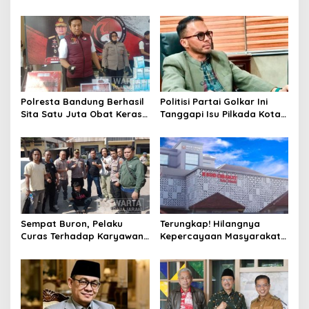
Penebang Pohon di Jalan
Henti Lakukan Edukasi dan
Riau
Pembinaan
Polresta Bandung Berhasil
Politisi Partai Golkar Ini
Sita Satu Juta Obat Keras
Tanggapi Isu Pilkada Kota
Serta Ungkap Ratusan
Cimahi 2029: Terlalu Dini
Kasus Narkoba
Sempat Buron, Pelaku
Terungkap! Hilangnya
Curas Terhadap Karyawan
Kepercayaan Masyarakat
Pabrik di Majalaya Berhasil
Latarbelakangi Rencana
Ditangkap Polisi
Rebranding RSUD Cibabat