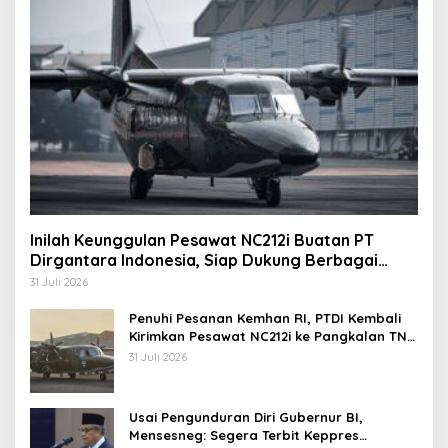
Inilah Keunggulan Pesawat NC212i Buatan PT
Dirgantara Indonesia, Siap Dukung Berbagai
Operasi TNI
31 Juli 2026
Penuhi Pesanan Kemhan RI, PTDI Kembali
Kirimkan Pesawat NC212i ke Pangkalan TNI
AU
31 Juli 2026
Usai Pengunduran Diri Gubernur BI,
Mensesneg: Segera Terbit Keppres