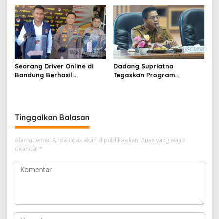
Ketimpangan Pendidikan
Melalui Sekolah Rakyat
Seorang Driver Online di
Dadang Supriatna
Bandung Berhasil
Tegaskan Program
Selamatkan Diri dari Upaya
Prioritas Tak Tersentuh
Pelaku Pencurian
Efisiensi Anggaran
Tinggalkan Balasan
Alamat email Anda tidak akan dipublikasikan.
Ruas yang wajib
ditandai
*