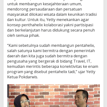
a
untuk membangun kesejahteraan umum,
n
mendorong persaudaraan dan persatuan
g
masyarakat dilokasi wisata dalam keunikan tradisi
u
dan kultur. Untuk itu, Yetty menekankan agar
n
D
konsep penthahelix kolaborasi yakni partisipasi
e
dan berkelanjutan harus didukung secara penuh
s
oleh semua pihak.
a
W
“Kami sebetulnya sudah membangun pentahelix,
i
s
salah satunya kami bermitra dengan pemerintah
a
daerah dan kita juga sudah bermitra dengan
t
pengusaha yang bergerak di bidang Travel, IT,
a
kemudian merintis beberapa konektivitas ke enam
program yang disebut pentahelix tadi,” ujar Yetty
Ketua Pokdarwis.