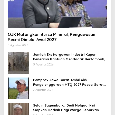
OJK Matangkan Bursa Mineral, Pengawasan
Resmi Dimulai Awal 2027
5 Agustus 2026
Jumlah Eks Karyawan Industri Kapur
Penerima Bantuan Mendadak Bertambah,
KDM: Kita Identifikasi
5 Agustus 2026
Pemprov Jawa Barat Ambil Alih
Penyelenggaraan MTQ 2027 Pasca Garut
Mundur Jadi Tuan Rumah
2 Agustus 2026
Selain Sayembara, Dedi Mulyadi Kini
Siapkan Hadiah Bagi Warga Sebarkan
Lokasi Penjualan Narkotika