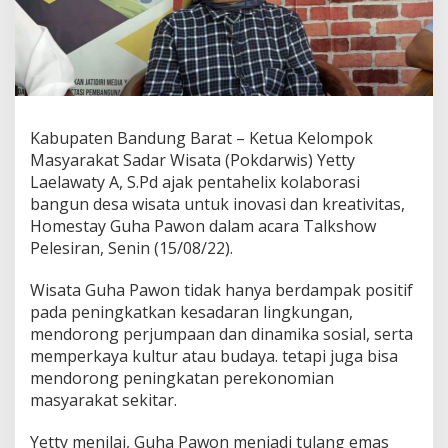
A
j
a
k
P
e
n
t
Kabupaten Bandung Barat – Ketua Kelompok
a
Masyarakat Sadar Wisata (Pokdarwis) Yetty
h
Laelawaty A, S.Pd ajak pentahelix kolaborasi
e
bangun desa wisata untuk inovasi dan kreativitas,
l
i
Homestay Guha Pawon dalam acara Talkshow
x
Pelesiran, Senin (15/08/22).
K
o
Wisata Guha Pawon tidak hanya berdampak positif
l
pada peningkatkan kesadaran lingkungan,
a
b
mendorong perjumpaan dan dinamika sosial, serta
o
memperkaya kultur atau budaya. tetapi juga bisa
r
mendorong peningkatan perekonomian
a
masyarakat sekitar.
s
i
B
Yetty menilai, Guha Pawon menjadi tulang emas