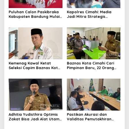
Puluhan Calon Paskibraka
Kapolres Cimahi: Media
Kabupaten Bandung Mulai
Jadi Mitra Strategis
Ikuti Pemusatan Latihan
Bangun Kepercayaan
Publik
Kemenag Kawal Ketat
Baznas Kota Cimahi Cari
Seleksi Capim Baznas Kota
Pimpinan Baru, 22 Orang
Cimahi: Kita Ingin
Ikuti Seleksi
Komisioner Baznas
Berintegritas
Adhitia Yudisthira Optimis
Pastikan Akurasi dan
Zakat Bisa Jadi Alat Utama
Validitas Pemutakhiran
Selesaikan Masalah Sosial
Data Parpol, Bawaslu Kota
Kota Cimahi
Cimahi Lakukan