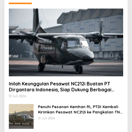
Inilah Keunggulan Pesawat NC212i Buatan PT
Dirgantara Indonesia, Siap Dukung Berbagai
Operasi TNI
31 Juli 2026
Penuhi Pesanan Kemhan RI, PTDI Kembali
Kirimkan Pesawat NC212i ke Pangkalan TNI
AU
31 Juli 2026