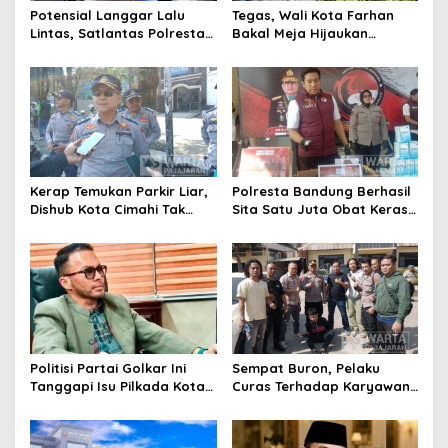
Potensial Langgar Lalu
Tegas, Wali Kota Farhan
Lintas, Satlantas Polresta
Bakal Meja Hijaukan
Bandung Tindak Ribuan
Penebang Pohon di Jalan
Motor Berknalpot Brong
Riau
Kerap Temukan Parkir Liar,
Polresta Bandung Berhasil
Dishub Kota Cimahi Tak
Sita Satu Juta Obat Keras
Henti Lakukan Edukasi dan
Serta Ungkap Ratusan
Pembinaan
Kasus Narkoba
Politisi Partai Golkar Ini
Sempat Buron, Pelaku
Tanggapi Isu Pilkada Kota
Curas Terhadap Karyawan
Cimahi 2029: Terlalu Dini
Pabrik di Majalaya Berhasil
Ditangkap Polisi