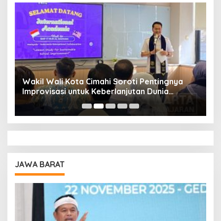
Wakil Wali Kota Cimahi Soroti Pentingnya
Y
Improvisasi untuk Keberlanjutan Dunia
S
Pendidikan
A
JAWA BARAT