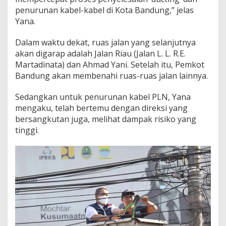
a
penurunan kabel-kabel di Kota Bandung,” jelas
s
Yana.
K
a
Dalam waktu dekat, ruas jalan yang selanjutnya
b
e
akan digarap adalah Jalan Riau (Jalan L. L. R.E.
l
Martadinata) dan Ahmad Yani. Setelah itu, Pemkot
U
Bandung akan membenahi ruas-ruas jalan lainnya.
d
a
Sedangkan untuk penurunan kabel PLN, Yana
r
a
mengaku, telah bertemu dengan direksi yang
bersangkutan juga, melihat dampak risiko yang
tinggi.