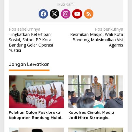
Ikuti Kami
N
Pos sebelumnya
Pos berikutnya
Tingkatkan Ketertiban
Resmikan Masjid, Wali Kota
a
Sosial, Satpol PP Kota
Bandung Maksimalkan Visi
v
Bandung Gelar Operasi
Agamis
Yustisi
i
g
Jangan Lewatkan
a
s
i
p
o
s
Puluhan Calon Paskibraka
Kapolres Cimahi: Media
Kabupaten Bandung Mulai
Jadi Mitra Strategis
Ikuti Pemusatan Latihan
Bangun Kepercayaan
Publik