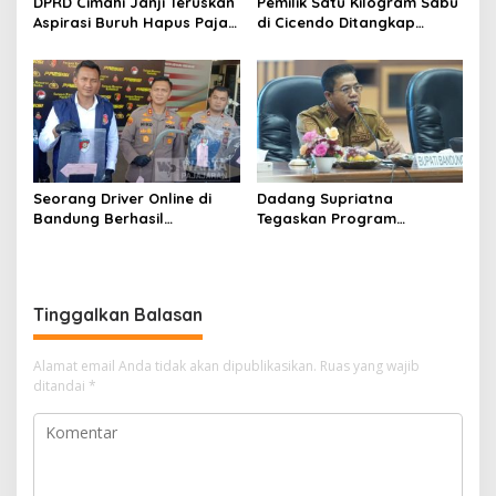
DPRD Cimahi Janji Teruskan
Pemilik Satu Kilogram Sabu
Aspirasi Buruh Hapus Pajak
di Cicendo Ditangkap
Penghasilan ke Presiden
Satnarkoba Polres Cimahi
dan DPR
Seorang Driver Online di
Dadang Supriatna
Bandung Berhasil
Tegaskan Program
Selamatkan Diri dari Upaya
Prioritas Tak Tersentuh
Pelaku Pencurian
Efisiensi Anggaran
Tinggalkan Balasan
Alamat email Anda tidak akan dipublikasikan.
Ruas yang wajib
ditandai
*