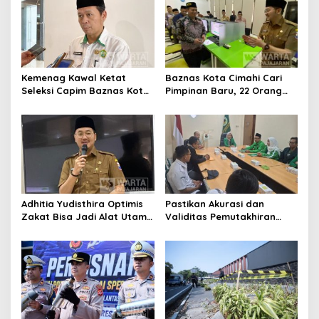
Kemenag Kawal Ketat
Baznas Kota Cimahi Cari
Seleksi Capim Baznas Kota
Pimpinan Baru, 22 Orang
Cimahi: Kita Ingin
Ikuti Seleksi
Komisioner Baznas
Berintegritas
Adhitia Yudisthira Optimis
Pastikan Akurasi dan
Zakat Bisa Jadi Alat Utama
Validitas Pemutakhiran
Selesaikan Masalah Sosial
Data Parpol, Bawaslu Kota
Kota Cimahi
Cimahi Lakukan
Pengawasan