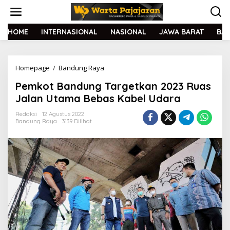
L
e
w
a
HOME
INTERNASIONAL
NASIONAL
JAWA BARAT
BA
t
i
k
Homepage
/
Bandung Raya
P
e
e
k
Pemkot Bandung Targetkan 2023 Ruas
m
o
k
n
Jalan Utama Bebas Kabel Udara
o
t
t
e
Redaksi
12 Agustus 2022
Bandung Raya
3139 Dilihat
B
n
a
n
d
u
n
g
T
a
r
g
e