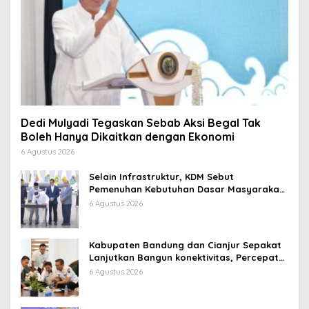
Dedi Mulyadi Tegaskan Sebab Aksi Begal Tak
Boleh Hanya Dikaitkan dengan Ekonomi
6 Agustus 2026
Selain Infrastruktur, KDM Sebut
Pemenuhan Kebutuhan Dasar Masyarakat
Jadi Fokus APBD Jabar 2027
6 Agustus 2026
Kabupaten Bandung dan Cianjur Sepakat
Lanjutkan Bangun konektivitas, Percepat
Pertumbuhan Ekonomi Daerah
6 Agustus 2026