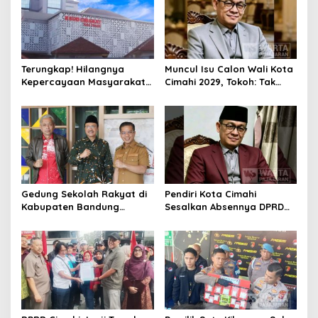
Terungkap! Hilangnya
Muncul Isu Calon Wali Kota
Kepercayaan Masyarakat
Cimahi 2029, Tokoh: Tak
Latarbelakangi Rencana
Cukup Hanya Bermodal
Rebranding RSUD Cibabat
Legitimasi Parpol
Gedung Sekolah Rakyat di
Pendiri Kota Cimahi
Kabupaten Bandung
Sesalkan Absennya DPRD
Dibangun Oktober 2026,
dalam Dialog Pembahasan
Siap Tampung Dua Ribu
Rebranding RSUD Cibabat
Siswa