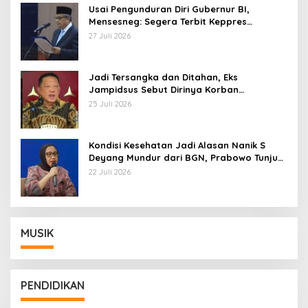
Usai Pengunduran Diri Gubernur BI,
Mensesneg: Segera Terbit Keppres
Pemberhentian dengan Hormat
27 Juli 2026
Jadi Tersangka dan Ditahan, Eks
Jampidsus Sebut Dirinya Korban
Kriminalisasi
25 Juli 2026
Kondisi Kesehatan Jadi Alasan Nanik S
Deyang Mundur dari BGN, Prabowo Tunjuk
Wamentan Sudaryono
22 Juli 2026
MUSIK
PENDIDIKAN