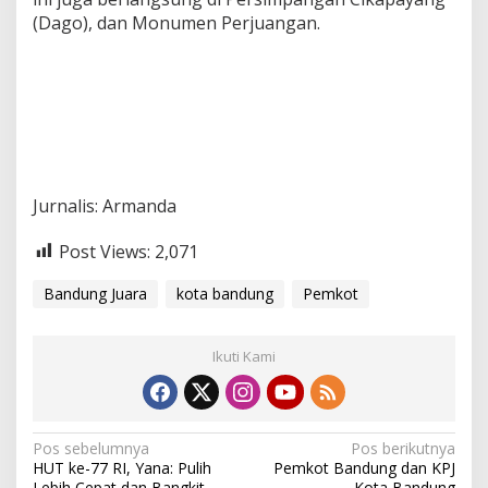
(Dago), dan Monumen Perjuangan.
Jurnalis: Armanda
Post Views:
2,071
Bandung Juara
kota bandung
Pemkot
Ikuti Kami
N
Pos sebelumnya
Pos berikutnya
HUT ke-77 RI, Yana: Pulih
Pemkot Bandung dan KPJ
a
Lebih Cepat dan Bangkit
Kota Bandung