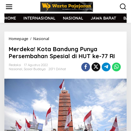
L
e
w
a
HOME
INTERNASIONAL
NASIONAL
JAWA BARAT
BA
t
i
k
Homepage
/
Nasional
M
e
e
k
Merdeka! Kota Bandung Punya
r
o
d
n
Persembahan Spesial di HUT ke-77 RI
e
t
k
e
Redaksi
17 Agustus 2022
Nasional
,
Sosial Budaya
2071 Dilihat
a
n
!
K
o
t
a
B
a
n
d
u
n