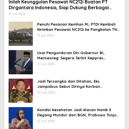
Inilah Keunggulan Pesawat NC212i Buatan PT
Dirgantara Indonesia, Siap Dukung Berbagai
Operasi TNI
31 Juli 2026
Penuhi Pesanan Kemhan RI, PTDI Kembali
Kirimkan Pesawat NC212i ke Pangkalan TNI
AU
31 Juli 2026
Usai Pengunduran Diri Gubernur BI,
Mensesneg: Segera Terbit Keppres
Pemberhentian dengan Hormat
27 Juli 2026
Jadi Tersangka dan Ditahan, Eks
Jampidsus Sebut Dirinya Korban
Kriminalisasi
25 Juli 2026
Kondisi Kesehatan Jadi Alasan Nanik S
Deyang Mundur dari BGN, Prabowo Tunjuk
Wamentan Sudaryono
22 Juli 2026