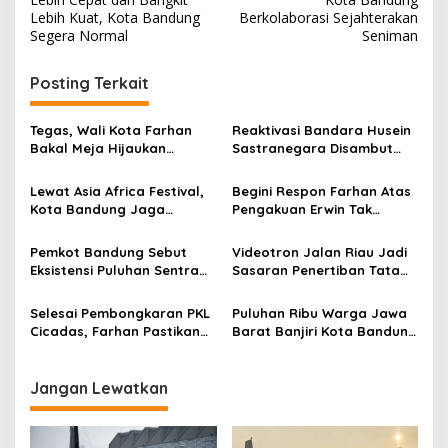
v
Lebih Kuat, Kota Bandung
Berkolaborasi Sejahterakan
Segera Normal
Seniman
i
g
Posting Terkait
a
s
Tegas, Wali Kota Farhan
Reaktivasi Bandara Husein
Bakal Meja Hijaukan
Sastranegara Disambut
i
Penebang Pohon di Jalan
Delapan Rute Baru Super
p
Riau
Air Jet
Lewat Asia Africa Festival,
Begini Respon Farhan Atas
Kota Bandung Jaga
Pengakuan Erwin Tak
o
Semangat Perjuangan
Dilibatkan dalam
s
Global
Pemerintahan
Pemkot Bandung Sebut
Videotron Jalan Riau Jadi
Eksistensi Puluhan Sentra
Sasaran Penertiban Tata
Industri Jadi Penyumbang
Ruang Kota Bandung
PDRB Terbesar
Selesai Pembongkaran PKL
Puluhan Ribu Warga Jawa
Cicadas, Farhan Pastikan
Barat Banjiri Kota Bandung
Segera Tata Infrastruktur
Saksikan Puncak
Dasar
Milangkala Tatar Sunda
Jangan Lewatkan