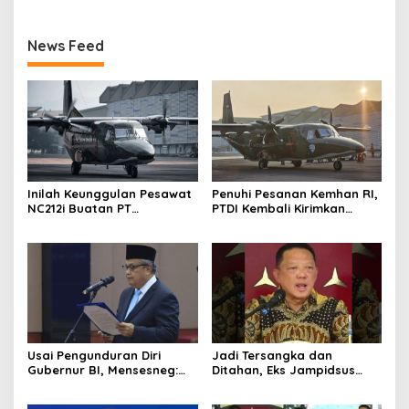
News Feed
Inilah Keunggulan Pesawat
Penuhi Pesanan Kemhan RI,
NC212i Buatan PT
PTDI Kembali Kirimkan
Dirgantara Indonesia, Siap
Pesawat NC212i ke
Dukung Berbagai Operasi
Pangkalan TNI AU
TNI
Usai Pengunduran Diri
Jadi Tersangka dan
Gubernur BI, Mensesneg:
Ditahan, Eks Jampidsus
Segera Terbit Keppres
Sebut Dirinya Korban
Pemberhentian dengan
Kriminalisasi