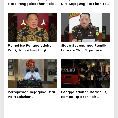
Hasil Penggeledahan Polisi
Diri, Kejagung Pastikan Tak
dari 12 Lokasi
Ganggu Penegakkan
Hukum di Gedung Bundar
Ramai Isu Penggeledahan
Siapa Sebenarnya Pemilik
Polri, Jampidsus Ungkit
kafe de’Clan Signature
Penegakkan Hukum
yang Digeledah Polisi?
Kejagung RI
Nama Jampidsus
Mendadak Jadi Sorotan
Pernyataan Kejagung Usai
Penggeledahan Berlanjut,
Polri Lakukan
Kortas Tipidkor Polri
Penggeledahan Terkait
Temukan Puluhan Kilogram
Kasus Dugaan Blackout
Emas Batangan di Rumah
Batubara Hingga TPPU
Mewah Bogor