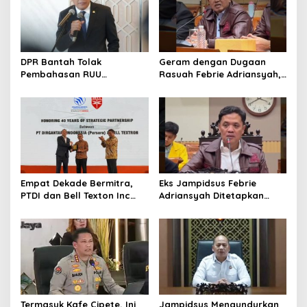
DPR Bantah Tolak
Geram dengan Dugaan
Pembahasan RUU
Rasuah Febrie Adriansyah,
Perampasan Aset
Politisi PDIP Minta Eks
Jampidsus Dihukum Mati
Empat Dekade Bermitra,
Eks Jampidsus Febrie
PTDI dan Bell Texton Inc
Adriansyah Ditetapkan
Perkuat Kolaborasi
Tersangka, Polri dan
Kembangkan Industri
Kejagung Rajut Kongsi
Helikopter
Termasuk Kafe Cipete, Ini
Jampidsus Mengundurkan