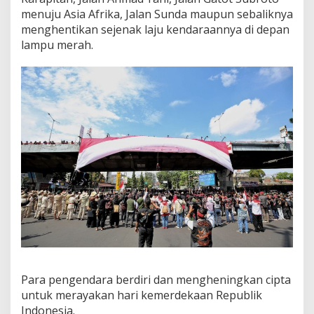
i
menuju Asia Afrika, Jalan Sunda maupun sebaliknya
H
menghentikan sejenak laju kendaraannya di depan
U
lampu merah.
T
k
e
-
7
7
R
I
Para pengendara berdiri dan mengheningkan cipta
untuk merayakan hari kemerdekaan Republik
Indonesia.