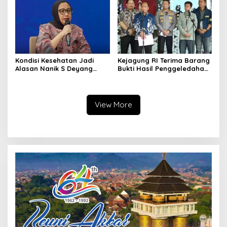
Hormat
Kondisi Kesehatan Jadi
Kejagung RI Terima Barang
Alasan Nanik S Deyang
Bukti Hasil Penggeledahan
Mundur dari BGN, Prabowo
Kortas Tipidkor Usai Tes
Tunjuk Wamentan
Keaslian
Sudaryono
View More