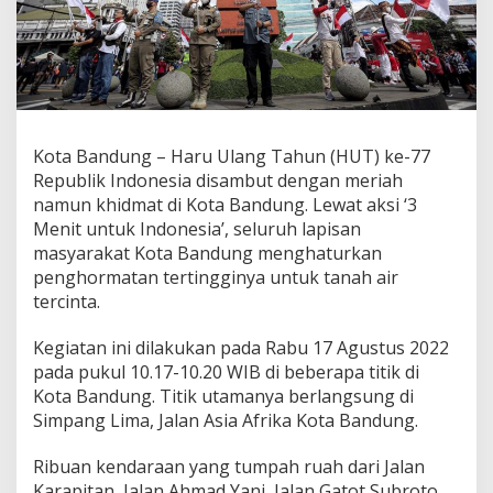
g
P
u
n
y
a
P
e
Kota Bandung – Haru Ulang Tahun (HUT) ke-77
r
Republik Indonesia disambut dengan meriah
s
namun khidmat di Kota Bandung. Lewat aksi ‘3
e
Menit untuk Indonesia’, seluruh lapisan
m
b
masyarakat Kota Bandung menghaturkan
a
penghormatan tertingginya untuk tanah air
h
tercinta.
a
n
Kegiatan ini dilakukan pada Rabu 17 Agustus 2022
S
p
pada pukul 10.17-10.20 WIB di beberapa titik di
e
Kota Bandung. Titik utamanya berlangsung di
s
Simpang Lima, Jalan Asia Afrika Kota Bandung.
i
a
Ribuan kendaraan yang tumpah ruah dari Jalan
l
d
Karapitan, Jalan Ahmad Yani, Jalan Gatot Subroto