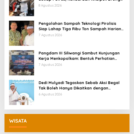
Tertangkap Langsung Ganti
8 Agustus 2026
Pengolahan Sampah Teknologi Pirolisis
Siap Lahap Tiga Ribu Ton Sampah Harian
Jawa Barat
7 Agustus 2026
Pangdam III Siliwangi Sambut Kunjungan
Kerja Menkopolkam: Bentuk Perhatian
Pemerintah
7 Agustus 2026
Dedi Mulyadi Tegaskan Sebab Aksi Begal
Tak Boleh Hanya Dikaitkan dengan
Ekonomi
6 Agustus 2026
WISATA