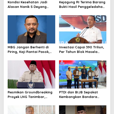
Kondisi Kesehatan Jadi
Kejagung RI Terima Barang
Alasan Nanik S Deyang
Bukti Hasil Penggeledahan
Mundur dari BGN, Prabowo
Kortas Tipidkor Usai Tes
Tunjuk Wamentan
Keaslian
Sudaryono
MBG Jangan Berhenti di
Investasi Capai 390 Triliun,
Piring, Kaji Rantai Pasok,
Per Tahun Blok Masela
Sampah, dan Nasib
Diproyesikan Produksi 9,5
Ekonomi Lokal
Juta Ton LNG
Resmikan Groundbreaking
PTDI dan BIJB Sepakat
Proyek LNG Tanimbar,
Kembangkan Bandara
Prabowo: Sudah Kita
Kertajati Jadi Pusat
Nantikan 28 Tahun
Industri Kedirgantaraan
Nasional