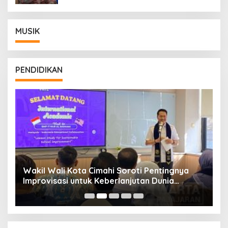
MUSIK
PENDIDIKAN
Wakil Wali Kota Cimahi Soroti Pentingnya
Y
Improvisasi untuk Keberlanjutan Dunia
S
Pendidikan
A