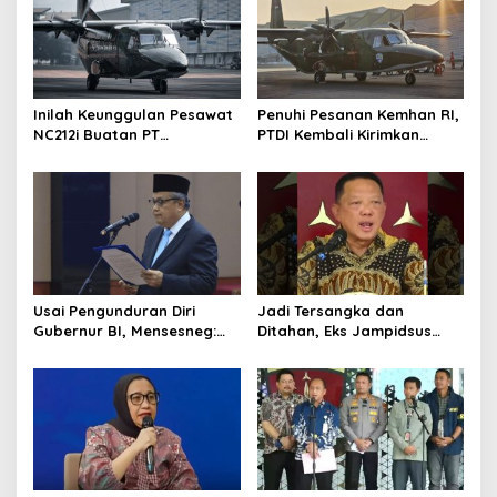
Inilah Keunggulan Pesawat
Penuhi Pesanan Kemhan RI,
NC212i Buatan PT
PTDI Kembali Kirimkan
Dirgantara Indonesia, Siap
Pesawat NC212i ke
Dukung Berbagai Operasi
Pangkalan TNI AU
TNI
Usai Pengunduran Diri
Jadi Tersangka dan
Gubernur BI, Mensesneg:
Ditahan, Eks Jampidsus
Segera Terbit Keppres
Sebut Dirinya Korban
Pemberhentian dengan
Kriminalisasi
Hormat