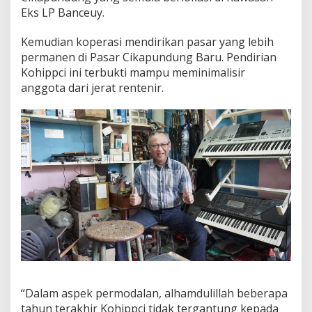
r
Eks LP Banceuy.
C
i
Kemudian koperasi mendirikan pasar yang lebih
k
permanen di Pasar Cikapundung Baru. Pendirian
a
p
Kohippci ini terbukti mampu meminimalisir
u
anggota dari jerat rentenir.
n
d
u
n
g
“Dalam aspek permodalan, alhamdulillah beberapa
tahun terakhir Kohippci tidak tergantung kepada