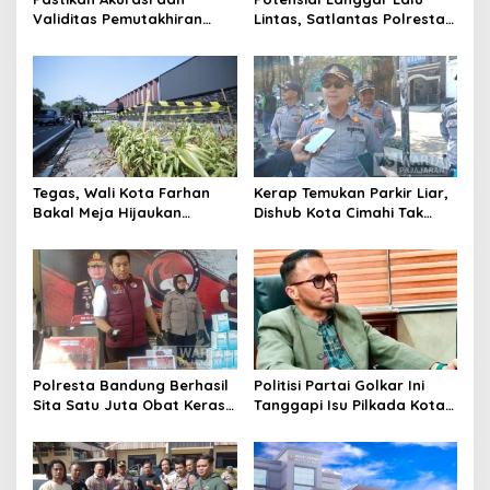
Validitas Pemutakhiran
Lintas, Satlantas Polresta
Data Parpol, Bawaslu Kota
Bandung Tindak Ribuan
Cimahi Lakukan
Motor Berknalpot Brong
Pengawasan
Tegas, Wali Kota Farhan
Kerap Temukan Parkir Liar,
Bakal Meja Hijaukan
Dishub Kota Cimahi Tak
Penebang Pohon di Jalan
Henti Lakukan Edukasi dan
Riau
Pembinaan
Polresta Bandung Berhasil
Politisi Partai Golkar Ini
Sita Satu Juta Obat Keras
Tanggapi Isu Pilkada Kota
Serta Ungkap Ratusan
Cimahi 2029: Terlalu Dini
Kasus Narkoba