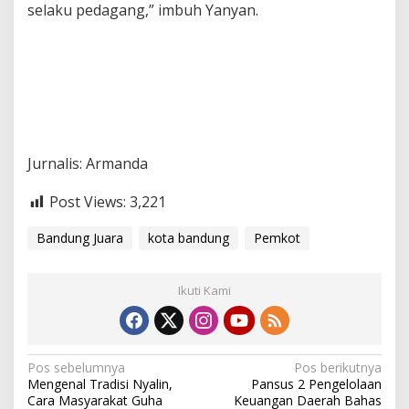
selaku pedagang,” imbuh Yanyan.
Jurnalis: Armanda
Post Views:
3,221
Bandung Juara
kota bandung
Pemkot
Ikuti Kami
N
Pos sebelumnya
Pos berikutnya
Mengenal Tradisi Nyalin,
Pansus 2 Pengelolaan
a
Cara Masyarakat Guha
Keuangan Daerah Bahas