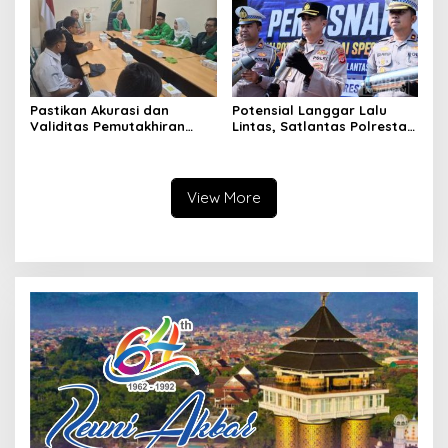
Pastikan Akurasi dan
Potensial Langgar Lalu
Validitas Pemutakhiran
Lintas, Satlantas Polresta
Data Parpol, Bawaslu Kota
Bandung Tindak Ribuan
Cimahi Lakukan
Motor Berknalpot Brong
Pengawasan
View More