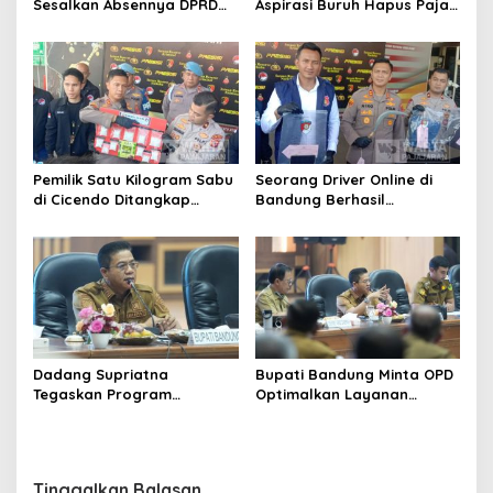
Sesalkan Absennya DPRD
Aspirasi Buruh Hapus Pajak
dalam Dialog Pembahasan
Penghasilan ke Presiden
Rebranding RSUD Cibabat
dan DPR
Pemilik Satu Kilogram Sabu
Seorang Driver Online di
di Cicendo Ditangkap
Bandung Berhasil
Satnarkoba Polres Cimahi
Selamatkan Diri dari Upaya
Pelaku Pencurian
Dadang Supriatna
Bupati Bandung Minta OPD
Tegaskan Program
Optimalkan Layanan
Prioritas Tak Tersentuh
Hotline, Respon Laporan
Efisiensi Anggaran
Masyarakat Soal
Kekeringan
Tinggalkan Balasan