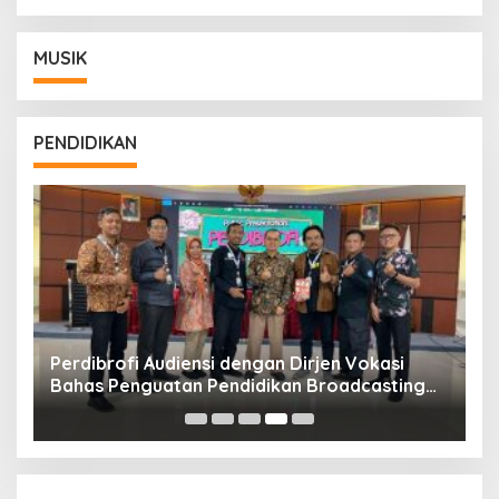
MUSIK
PENDIDIKAN
Perdibrofi Audiensi dengan Dirjen Vokasi
K
Bahas Penguatan Pendidikan Broadcasting
T
dan Film