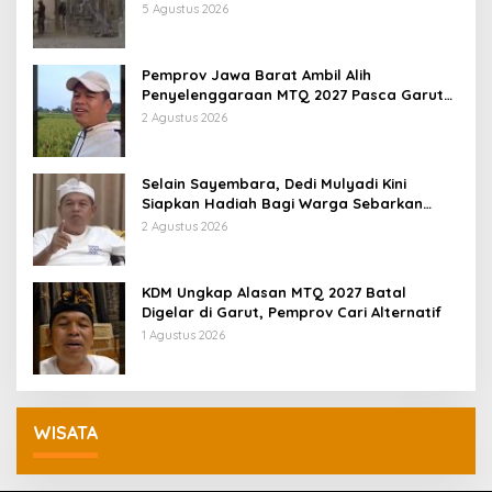
KDM: Kita Identifikasi
5 Agustus 2026
Pemprov Jawa Barat Ambil Alih
Penyelenggaraan MTQ 2027 Pasca Garut
Mundur Jadi Tuan Rumah
2 Agustus 2026
Selain Sayembara, Dedi Mulyadi Kini
Siapkan Hadiah Bagi Warga Sebarkan
Lokasi Penjualan Narkotika
2 Agustus 2026
KDM Ungkap Alasan MTQ 2027 Batal
Digelar di Garut, Pemprov Cari Alternatif
1 Agustus 2026
WISATA