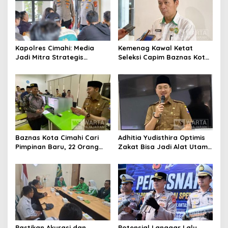
Kapolres Cimahi: Media
Kemenag Kawal Ketat
Jadi Mitra Strategis
Seleksi Capim Baznas Kota
Bangun Kepercayaan
Cimahi: Kita Ingin
Publik
Komisioner Baznas
Berintegritas
Baznas Kota Cimahi Cari
Adhitia Yudisthira Optimis
Pimpinan Baru, 22 Orang
Zakat Bisa Jadi Alat Utama
Ikuti Seleksi
Selesaikan Masalah Sosial
Kota Cimahi
Pastikan Akurasi dan
Potensial Langgar Lalu