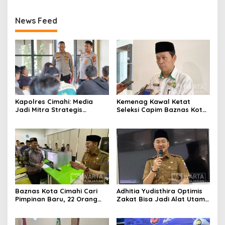
News Feed
Kapolres Cimahi: Media
Kemenag Kawal Ketat
Jadi Mitra Strategis
Seleksi Capim Baznas Kota
Bangun Kepercayaan
Cimahi: Kita Ingin
Publik
Komisioner Baznas
Berintegritas
Baznas Kota Cimahi Cari
Adhitia Yudisthira Optimis
Pimpinan Baru, 22 Orang
Zakat Bisa Jadi Alat Utama
Ikuti Seleksi
Selesaikan Masalah Sosial
Kota Cimahi