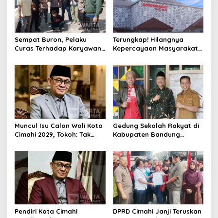
Sempat Buron, Pelaku
Terungkap! Hilangnya
Curas Terhadap Karyawan
Kepercayaan Masyarakat
Pabrik di Majalaya Berhasil
Latarbelakangi Rencana
Ditangkap Polisi
Rebranding RSUD Cibabat
Muncul Isu Calon Wali Kota
Gedung Sekolah Rakyat di
Cimahi 2029, Tokoh: Tak
Kabupaten Bandung
Cukup Hanya Bermodal
Dibangun Oktober 2026,
Legitimasi Parpol
Siap Tampung Dua Ribu
Siswa
Pendiri Kota Cimahi
DPRD Cimahi Janji Teruskan