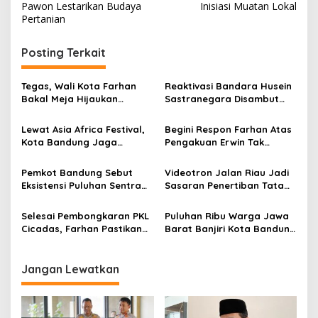
v
Pawon Lestarikan Budaya
Inisiasi Muatan Lokal
Pertanian
i
g
Posting Terkait
a
s
Tegas, Wali Kota Farhan
Reaktivasi Bandara Husein
Bakal Meja Hijaukan
Sastranegara Disambut
i
Penebang Pohon di Jalan
Delapan Rute Baru Super
p
Riau
Air Jet
Lewat Asia Africa Festival,
Begini Respon Farhan Atas
Kota Bandung Jaga
Pengakuan Erwin Tak
o
Semangat Perjuangan
Dilibatkan dalam
s
Global
Pemerintahan
Pemkot Bandung Sebut
Videotron Jalan Riau Jadi
Eksistensi Puluhan Sentra
Sasaran Penertiban Tata
Industri Jadi Penyumbang
Ruang Kota Bandung
PDRB Terbesar
Selesai Pembongkaran PKL
Puluhan Ribu Warga Jawa
Cicadas, Farhan Pastikan
Barat Banjiri Kota Bandung
Segera Tata Infrastruktur
Saksikan Puncak
Dasar
Milangkala Tatar Sunda
Jangan Lewatkan