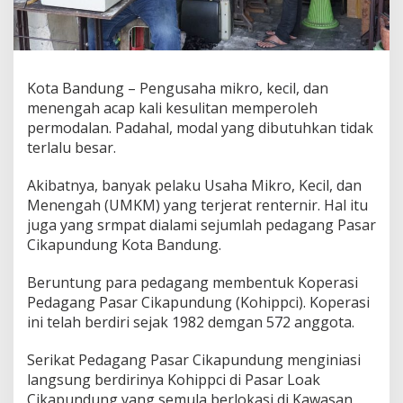
n
t
u
E
k
Kota Bandung – Pengusaha mikro, kecil, dan
s
i
menengah acap kali kesulitan memperoleh
s
permodalan. Padahal, modal yang dibutuhkan tidak
t
terlalu besar.
e
n
Akibatnya, banyak pelaku Usaha Mikro, Kecil, dan
s
i
Menengah (UMKM) yang terjerat renternir. Hal itu
P
juga yang srmpat dialami sejumlah pedagang Pasar
e
Cikapundung Kota Bandung.
d
a
Beruntung para pedagang membentuk Koperasi
g
a
Pedagang Pasar Cikapundung (Kohippci). Koperasi
n
ini telah berdiri sejak 1982 demgan 572 anggota.
g
P
Serikat Pedagang Pasar Cikapundung menginiasi
a
langsung berdirinya Kohippci di Pasar Loak
s
a
Cikapundung yang semula berlokasi di Kawasan