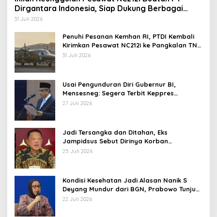
Dirgantara Indonesia, Siap Dukung Berbagai
Operasi TNI
31 Juli 2026
Penuhi Pesanan Kemhan RI, PTDI Kembali
Kirimkan Pesawat NC212i ke Pangkalan TNI
AU
31 Juli 2026
Usai Pengunduran Diri Gubernur BI,
Mensesneg: Segera Terbit Keppres
Pemberhentian dengan Hormat
27 Juli 2026
Jadi Tersangka dan Ditahan, Eks
Jampidsus Sebut Dirinya Korban
Kriminalisasi
25 Juli 2026
Kondisi Kesehatan Jadi Alasan Nanik S
Deyang Mundur dari BGN, Prabowo Tunjuk
Wamentan Sudaryono
22 Juli 2026