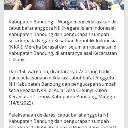
t
n
a
B
Kabupaten Bandung – Warga mendeklarasikan diri
e
cabut bai’at anggota NII (Negara Islam Indonesia)
r
h
Kabupaten Bandung dan pengucapan sumpah
a
setia kepada Negara Kesatuan Republik lndonesia
r
(NKRI). Mereka berasal dari sejumlah kecamatan di
a
Kabupaten Bandung, di antaranya asal Kecamatan
p
Cileunyi.
d
i
K
Dari 150 warga itu, di antaranya 72 orang hadir
a
pada pelaksanaan deklarasi cabut bai’at Anggota
b
NII Kabupaten Bandung dan pengucapan sumpah
u
setia kepada NKRI di Aula Desa Cileunyi Kulon
p
a
Kecamatan Cileunyi Kabupaten Bandung, Minggu
t
(14/8/2022).
e
n
Pelaksanaan deklarasi cabut bai’at anggota NII
B
Kabupaten Bandung dan pengucapan sumpah
a
n
setia kepada NKRI itu dihadiri Bupati Bandung HM