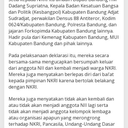
d
Dadang Supriatna, Kepala Badan Kesatuan Bangsa
u
dan Politik (Kesbangpol) Kabupaten Bandung Adjat
n
Sudradjat, perwakilan Densus 88 Antiteror, Kodim
g
Z
0624/Kabupaten Bandung, Polresta Bandung, dan
e
jajaran Forkopimda Kabupaten Bandung lainnya.
r
Hadir pula dari Kemenag Kabupaten Bandung, MUI
o
Kabupaten Bandung dan pihak lainnya.
N
I
I
Pada pelaksanaan deklarasi itu, mereka secara
bersama-sama mengucapkan bersumpah keluar
dari anggota NII dan kembali menjadi warga NKRI.
Mereka juga menyatakan berlepas diri dari bai’at
kepada pimpinan NKRI karena bertolak belakang
dengan NKRI.
Mereka juga menyatakan tidak akan kembali dan
atau tidak akan menjadi anggota NII lagi serta
tidak akan menjadi anggota kelompok lembaga
atau organisasi apapun yang merongrong
terhadap NKRI, Pancasila, Undang-Undang Dasar