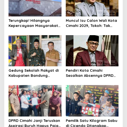
Terungkap! Hilangnya
Muncul Isu Calon Wali Kota
Kepercayaan Masyarakat
Cimahi 2029, Tokoh: Tak
Latarbelakangi Rencana
Cukup Hanya Bermodal
Rebranding RSUD Cibabat
Legitimasi Parpol
Gedung Sekolah Rakyat di
Pendiri Kota Cimahi
Kabupaten Bandung
Sesalkan Absennya DPRD
Dibangun Oktober 2026,
dalam Dialog Pembahasan
Siap Tampung Dua Ribu
Rebranding RSUD Cibabat
Siswa
DPRD Cimahi Janji Teruskan
Pemilik Satu Kilogram Sabu
Aspirasi Buruh Hapus Pajak
di Cicendo Ditangkap