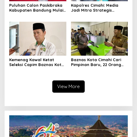
Puluhan Calon Paskibraka
Kapolres Cimahi: Media
Kabupaten Bandung Mulai
Jadi Mitra Strategis
Ikuti Pemusatan Latihan
Bangun Kepercayaan
Publik
Kemenag Kawal Ketat
Baznas Kota Cimahi Cari
Seleksi Capim Baznas Kota
Pimpinan Baru, 22 Orang
Cimahi: Kita Ingin
Ikuti Seleksi
Komisioner Baznas
Berintegritas
View More