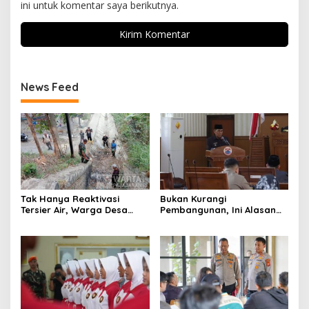
ini untuk komentar saya berikutnya.
News Feed
Tak Hanya Reaktivasi
Bukan Kurangi
Tersier Air, Warga Desa
Pembangunan, Ini Alasan
Ciburuy Inginkan Jalan
Pemkot Cimahi Lakukan
Alternatif di Padalarang
Pengurangan Belanja
Daerah