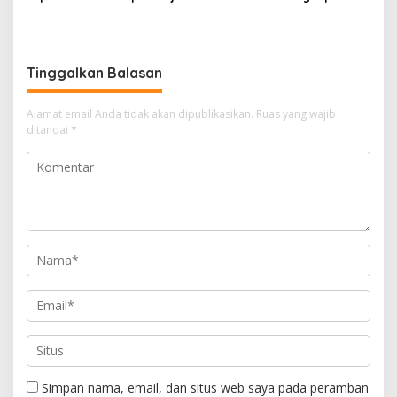
Penghasilan ke Presiden
Satnarkoba Polres Cimahi
dan DPR
Tinggalkan Balasan
Alamat email Anda tidak akan dipublikasikan.
Ruas yang wajib
ditandai
*
Simpan nama, email, dan situs web saya pada peramban