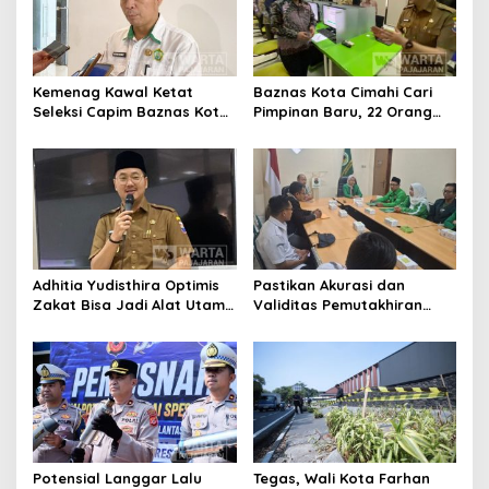
Kemenag Kawal Ketat
Baznas Kota Cimahi Cari
Seleksi Capim Baznas Kota
Pimpinan Baru, 22 Orang
Cimahi: Kita Ingin
Ikuti Seleksi
Komisioner Baznas
Berintegritas
Adhitia Yudisthira Optimis
Pastikan Akurasi dan
Zakat Bisa Jadi Alat Utama
Validitas Pemutakhiran
Selesaikan Masalah Sosial
Data Parpol, Bawaslu Kota
Kota Cimahi
Cimahi Lakukan
Pengawasan
Potensial Langgar Lalu
Tegas, Wali Kota Farhan