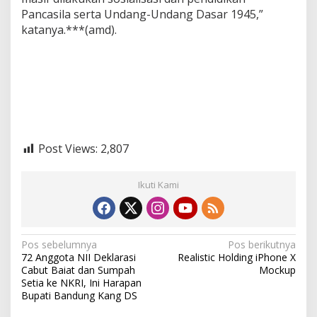
Pancasila serta Undang-Undang Dasar 1945,”
katanya.***(amd).
Post Views:
2,807
Ikuti Kami
N
Pos sebelumnya
Pos berikutnya
72 Anggota NII Deklarasi
Realistic Holding iPhone X
a
Cabut Baiat dan Sumpah
Mockup
v
Setia ke NKRI, Ini Harapan
Bupati Bandung Kang DS
i