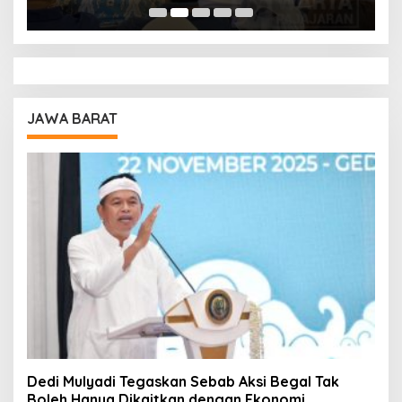
Pendidikan
A
JAWA BARAT
Dedi Mulyadi Tegaskan Sebab Aksi Begal Tak
Boleh Hanya Dikaitkan dengan Ekonomi