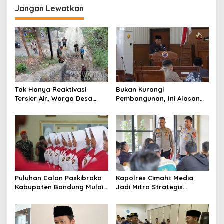
g
Jangan Lewatkan
a
s
i
p
o
s
Tak Hanya Reaktivasi
Bukan Kurangi
Tersier Air, Warga Desa
Pembangunan, Ini Alasan
Ciburuy Inginkan Jalan
Pemkot Cimahi Lakukan
Alternatif di Padalarang
Pengurangan Belanja
Daerah
Puluhan Calon Paskibraka
Kapolres Cimahi: Media
Kabupaten Bandung Mulai
Jadi Mitra Strategis
Ikuti Pemusatan Latihan
Bangun Kepercayaan
Publik