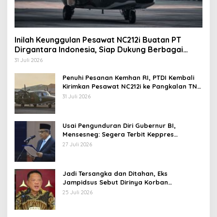
Inilah Keunggulan Pesawat NC212i Buatan PT
Dirgantara Indonesia, Siap Dukung Berbagai
Operasi TNI
31 Juli 2026
Penuhi Pesanan Kemhan RI, PTDI Kembali
Kirimkan Pesawat NC212i ke Pangkalan TNI
AU
31 Juli 2026
Usai Pengunduran Diri Gubernur BI,
Mensesneg: Segera Terbit Keppres
Pemberhentian dengan Hormat
27 Juli 2026
Jadi Tersangka dan Ditahan, Eks
Jampidsus Sebut Dirinya Korban
Kriminalisasi
25 Juli 2026