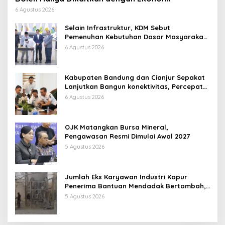
6 Agustus 2026
Selain Infrastruktur, KDM Sebut
Pemenuhan Kebutuhan Dasar Masyarakat
Jadi Fokus APBD Jabar 2027
6 Agustus 2026
Kabupaten Bandung dan Cianjur Sepakat
Lanjutkan Bangun konektivitas, Percepat
Pertumbuhan Ekonomi Daerah
6 Agustus 2026
OJK Matangkan Bursa Mineral,
Pengawasan Resmi Dimulai Awal 2027
5 Agustus 2026
Jumlah Eks Karyawan Industri Kapur
Penerima Bantuan Mendadak Bertambah,
KDM: Kita Identifikasi
5 Agustus 2026