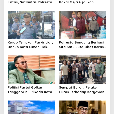
Lintas, Satlantas Polresta
Bakal Meja Hijaukan
Bandung Tindak Ribuan
Penebang Pohon di Jalan
Motor Berknalpot Brong
Riau
Kerap Temukan Parkir Liar,
Polresta Bandung Berhasil
Dishub Kota Cimahi Tak
Sita Satu Juta Obat Keras
Henti Lakukan Edukasi dan
Serta Ungkap Ratusan
Pembinaan
Kasus Narkoba
Politisi Partai Golkar Ini
Sempat Buron, Pelaku
Tanggapi Isu Pilkada Kota
Curas Terhadap Karyawan
Cimahi 2029: Terlalu Dini
Pabrik di Majalaya Berhasil
Ditangkap Polisi