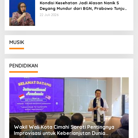
Kondisi Kesehatan Jadi Alasan Nanik S
Deyang Mundur dari BGN, Prabowo Tunjuk
Wamentan Sudaryono
22 Juli 2026
MUSIK
PENDIDIKAN
Wakil Wali Kota Cimahi Soroti Pentingnya
Y
Improvisasi untuk Keberlanjutan Dunia
S