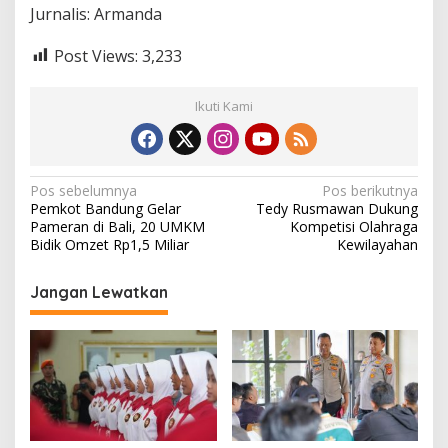
Jurnalis: Armanda
Post Views:
3,233
Ikuti Kami
N
Pos sebelumnya
Pos berikutnya
Pemkot Bandung Gelar
Tedy Rusmawan Dukung
a
Pameran di Bali, 20 UMKM
Kompetisi Olahraga
v
Bidik Omzet Rp1,5 Miliar
Kewilayahan
i
Jangan Lewatkan
g
a
s
i
p
o