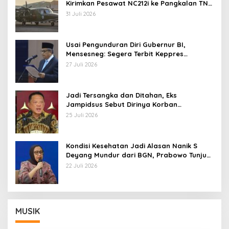
Kirimkan Pesawat NC212i ke Pangkalan TNI
AU
31 Juli 2026
Usai Pengunduran Diri Gubernur BI,
Mensesneg: Segera Terbit Keppres
Pemberhentian dengan Hormat
27 Juli 2026
Jadi Tersangka dan Ditahan, Eks
Jampidsus Sebut Dirinya Korban
Kriminalisasi
25 Juli 2026
Kondisi Kesehatan Jadi Alasan Nanik S
Deyang Mundur dari BGN, Prabowo Tunjuk
Wamentan Sudaryono
22 Juli 2026
MUSIK