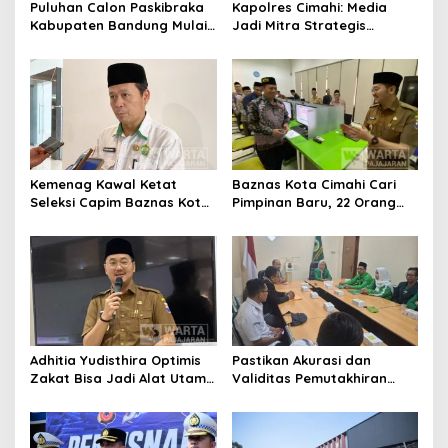
Puluhan Calon Paskibraka
Kapolres Cimahi: Media
s
Kabupaten Bandung Mulai
Jadi Mitra Strategis
Ikuti Pemusatan Latihan
Bangun Kepercayaan
Publik
Kemenag Kawal Ketat
Baznas Kota Cimahi Cari
Seleksi Capim Baznas Kota
Pimpinan Baru, 22 Orang
Cimahi: Kita Ingin
Ikuti Seleksi
Komisioner Baznas
Berintegritas
Adhitia Yudisthira Optimis
Pastikan Akurasi dan
Zakat Bisa Jadi Alat Utama
Validitas Pemutakhiran
Selesaikan Masalah Sosial
Data Parpol, Bawaslu Kota
Kota Cimahi
Cimahi Lakukan
Pengawasan