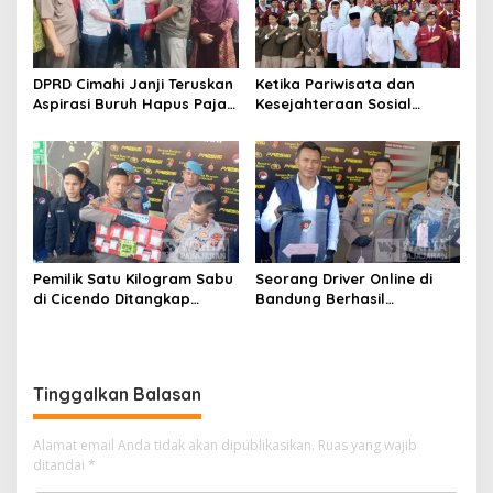
DPRD Cimahi Janji Teruskan
Ketika Pariwisata dan
Aspirasi Buruh Hapus Pajak
Kesejahteraan Sosial
Penghasilan ke Presiden
Berpadu; Solusikan
dan DPR
Ketimpangan Pendidikan
Melalui Sekolah Rakyat
Pemilik Satu Kilogram Sabu
Seorang Driver Online di
di Cicendo Ditangkap
Bandung Berhasil
Satnarkoba Polres Cimahi
Selamatkan Diri dari Upaya
Pelaku Pencurian
Tinggalkan Balasan
Alamat email Anda tidak akan dipublikasikan.
Ruas yang wajib
ditandai
*