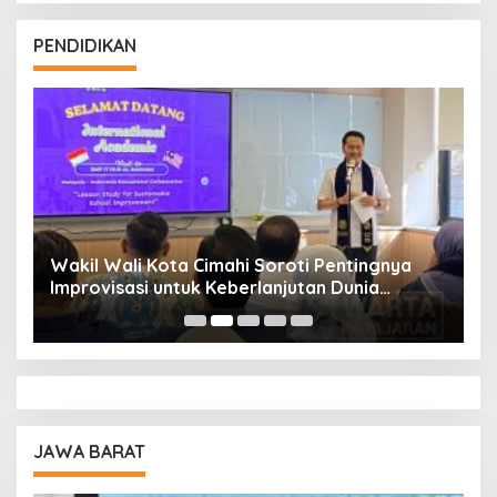
PENDIDIKAN
Wakil Wali Kota Cimahi Soroti Pentingnya
Y
Improvisasi untuk Keberlanjutan Dunia
S
Pendidikan
A
JAWA BARAT