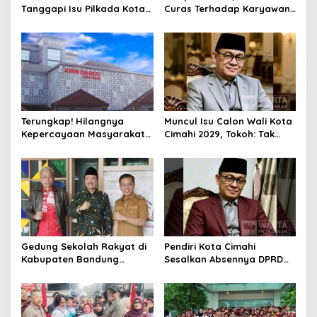
Tanggapi Isu Pilkada Kota
Curas Terhadap Karyawan
Cimahi 2029: Terlalu Dini
Pabrik di Majalaya Berhasil
Ditangkap Polisi
Terungkap! Hilangnya
Muncul Isu Calon Wali Kota
Kepercayaan Masyarakat
Cimahi 2029, Tokoh: Tak
Latarbelakangi Rencana
Cukup Hanya Bermodal
Rebranding RSUD Cibabat
Legitimasi Parpol
Gedung Sekolah Rakyat di
Pendiri Kota Cimahi
Kabupaten Bandung
Sesalkan Absennya DPRD
Dibangun Oktober 2026,
dalam Dialog Pembahasan
Siap Tampung Dua Ribu
Rebranding RSUD Cibabat
Siswa