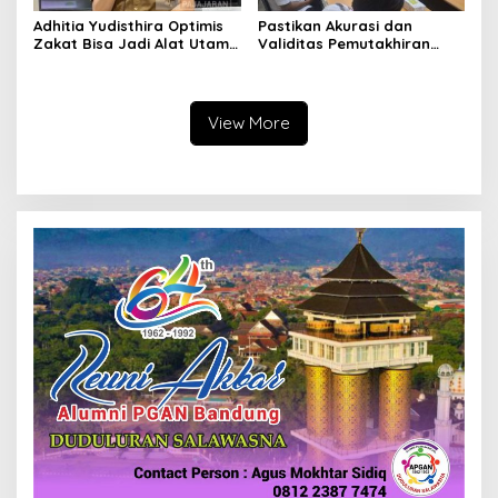
Adhitia Yudisthira Optimis
Pastikan Akurasi dan
Zakat Bisa Jadi Alat Utama
Validitas Pemutakhiran
Selesaikan Masalah Sosial
Data Parpol, Bawaslu Kota
Kota Cimahi
Cimahi Lakukan
Pengawasan
View More