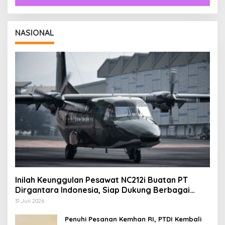
NASIONAL
Inilah Keunggulan Pesawat NC212i Buatan PT
Dirgantara Indonesia, Siap Dukung Berbagai
Operasi TNI
31 Juli 2026
Penuhi Pesanan Kemhan RI, PTDI Kembali