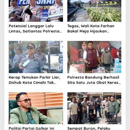
Potensial Langgar Lalu
Tegas, Wali Kota Farhan
Lintas, Satlantas Polresta
Bakal Meja Hijaukan
Bandung Tindak Ribuan
Penebang Pohon di Jalan
Motor Berknalpot Brong
Riau
Kerap Temukan Parkir Liar,
Polresta Bandung Berhasil
Dishub Kota Cimahi Tak
Sita Satu Juta Obat Keras
Henti Lakukan Edukasi dan
Serta Ungkap Ratusan
Pembinaan
Kasus Narkoba
Politisi Partai Golkar Ini
Sempat Buron, Pelaku