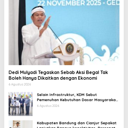
Dedi Mulyadi Tegaskan Sebab Aksi Begal Tak
Boleh Hanya Dikaitkan dengan Ekonomi
6 Agustus 2026
Selain Infrastruktur, KDM Sebut
Pemenuhan Kebutuhan Dasar Masyarakat
Jadi Fokus APBD Jabar 2027
6 Agustus 2026
Kabupaten Bandung dan Cianjur Sepakat
Lanjutkan Bangun konektivitas, Percepat