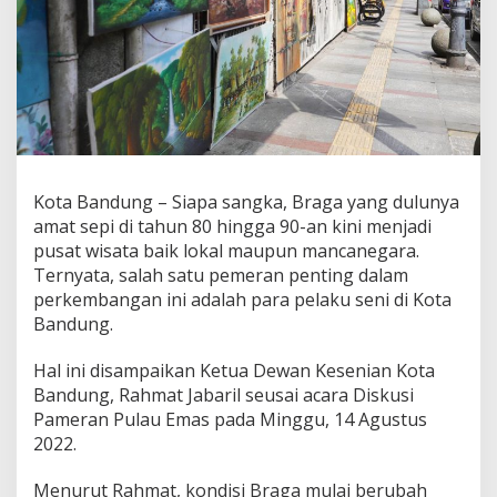
e
n
i
a
n
d
i
K
o
t
Kota Bandung – Siapa sangka, Braga yang dulunya
a
amat sepi di tahun 80 hingga 90-an kini menjadi
B
pusat wisata baik lokal maupun mancanegara.
a
n
Ternyata, salah satu pemeran penting dalam
d
perkembangan ini adalah para pelaku seni di Kota
u
Bandung.
n
g
Hal ini disampaikan Ketua Dewan Kesenian Kota
Bandung, Rahmat Jabaril seusai acara Diskusi
Pameran Pulau Emas pada Minggu, 14 Agustus
2022.
Menurut Rahmat, kondisi Braga mulai berubah