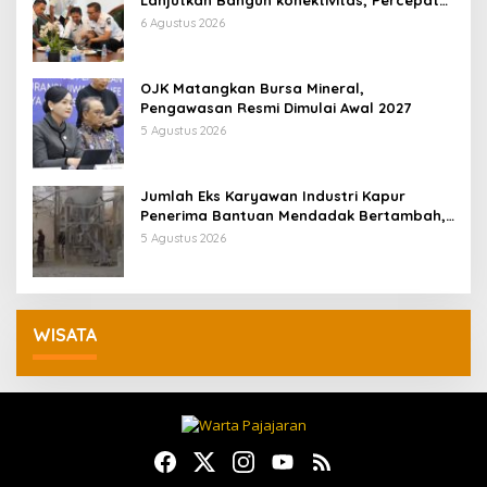
Pertumbuhan Ekonomi Daerah
6 Agustus 2026
OJK Matangkan Bursa Mineral,
Pengawasan Resmi Dimulai Awal 2027
5 Agustus 2026
Jumlah Eks Karyawan Industri Kapur
Penerima Bantuan Mendadak Bertambah,
KDM: Kita Identifikasi
5 Agustus 2026
WISATA