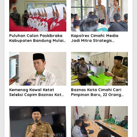
Puluhan Calon Paskibraka
Kapolres Cimahi: Media
Kabupaten Bandung Mulai
Jadi Mitra Strategis
Ikuti Pemusatan Latihan
Bangun Kepercayaan
Publik
Kemenag Kawal Ketat
Baznas Kota Cimahi Cari
Seleksi Capim Baznas Kota
Pimpinan Baru, 22 Orang
Cimahi: Kita Ingin
Ikuti Seleksi
Komisioner Baznas
Berintegritas