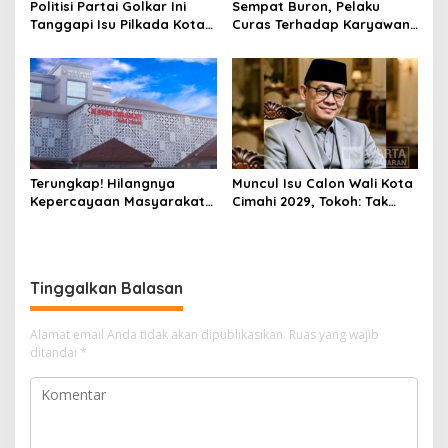
Politisi Partai Golkar Ini
Sempat Buron, Pelaku
Tanggapi Isu Pilkada Kota
Curas Terhadap Karyawan
Cimahi 2029: Terlalu Dini
Pabrik di Majalaya Berhasil
Ditangkap Polisi
Terungkap! Hilangnya
Muncul Isu Calon Wali Kota
Kepercayaan Masyarakat
Cimahi 2029, Tokoh: Tak
Latarbelakangi Rencana
Cukup Hanya Bermodal
Rebranding RSUD Cibabat
Legitimasi Parpol
Tinggalkan Balasan
Alamat email Anda tidak akan dipublikasikan.
Ruas yang wajib
ditandai
*