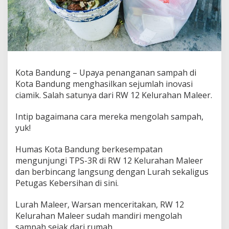
r
a
P
e
n
g
o
l
Kota Bandung – Upaya penanganan sampah di
a
Kota Bandung menghasilkan sejumlah inovasi
h
ciamik. Salah satunya dari RW 12 Kelurahan Maleer.
a
n
S
Intip bagaimana cara mereka mengolah sampah,
a
yuk!
m
p
Humas Kota Bandung berkesempatan
a
mengunjungi TPS-3R di RW 12 Kelurahan Maleer
h
d
dan berbincang langsung dengan Lurah sekaligus
i
Petugas Kebersihan di sini.
R
W
Lurah Maleer, Warsan menceritakan, RW 12
1
Kelurahan Maleer sudah mandiri mengolah
2
M
sampah sejak dari rumah.