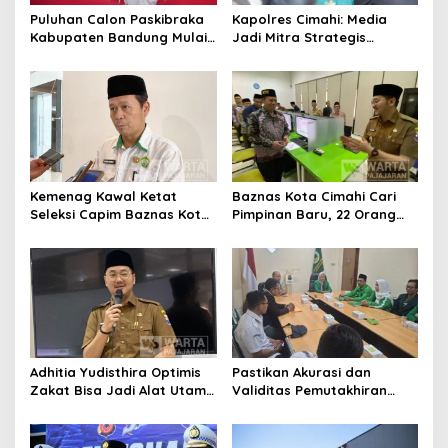
Puluhan Calon Paskibraka
Kapolres Cimahi: Media
Kabupaten Bandung Mulai
Jadi Mitra Strategis
Ikuti Pemusatan Latihan
Bangun Kepercayaan
Publik
Kemenag Kawal Ketat
Baznas Kota Cimahi Cari
Seleksi Capim Baznas Kota
Pimpinan Baru, 22 Orang
Cimahi: Kita Ingin
Ikuti Seleksi
Komisioner Baznas
Berintegritas
Adhitia Yudisthira Optimis
Pastikan Akurasi dan
Zakat Bisa Jadi Alat Utama
Validitas Pemutakhiran
Selesaikan Masalah Sosial
Data Parpol, Bawaslu Kota
Kota Cimahi
Cimahi Lakukan
Pengawasan