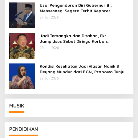
Usai Pengunduran Diri Gubernur BI,
Mensesneg: Segera Terbit Keppres
Pemberhentian dengan Hormat
27 Juli 2026
Jadi Tersangka dan Ditahan, Eks
Jampidsus Sebut Dirinya Korban
Kriminalisasi
25 Juli 2026
Kondisi Kesehatan Jadi Alasan Nanik S
Deyang Mundur dari BGN, Prabowo Tunjuk
Wamentan Sudaryono
22 Juli 2026
MUSIK
PENDIDIKAN