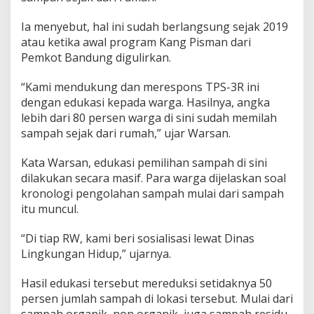
a
l
Ia menyebut, hal ini sudah berlangsung sejak 2019
e
atau ketika awal program Kang Pisman dari
e
Pemkot Bandung digulirkan.
r
“Kami mendukung dan merespons TPS-3R ini
dengan edukasi kepada warga. Hasilnya, angka
lebih dari 80 persen warga di sini sudah memilah
sampah sejak dari rumah,” ujar Warsan.
Kata Warsan, edukasi pemilihan sampah di sini
dilakukan secara masif. Para warga dijelaskan soal
kronologi pengolahan sampah mulai dari sampah
itu muncul.
“Di tiap RW, kami beri sosialisasi lewat Dinas
Lingkungan Hidup,” ujarnya.
Hasil edukasi tersebut mereduksi setidaknya 50
persen jumlah sampah di lokasi tersebut. Mulai dari
sampah organik, non organik, juga sampah residu.