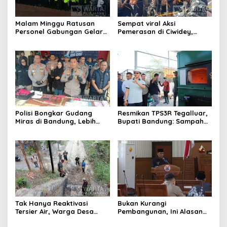
Malam Minggu Ratusan
Sempat viral Aksi
Personel Gabungan Gelar
Pemerasan di Ciwidey,
Apel, Lanjut Patroli Skala
Polisi Tangkap Dua terduga
Besar Kabupaten Bandung
Pelaku
Polisi Bongkar Gudang
Resmikan TPS3R Tegalluar,
Miras di Bandung, Lebih
Bupati Bandung: Sampah
dari Enam Ribu Botol Disita
Bukan Hanya Urusan
Pemerintah
Tak Hanya Reaktivasi
Bukan Kurangi
Tersier Air, Warga Desa
Pembangunan, Ini Alasan
Ciburuy Inginkan Jalan
Pemkot Cimahi Lakukan