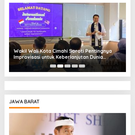
Wakil Wali Kota Cimahi Soroti Pentingnya
Y
Improvisasi untuk Keberlanjutan Dunia
S
Pendidikan
A
JAWA BARAT