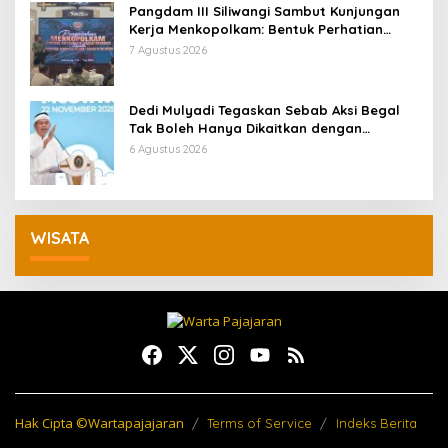
Pangdam III Siliwangi Sambut Kunjungan
Kerja Menkopolkam: Bentuk Perhatian
Pemerintah
7 Agustus 2026
Dedi Mulyadi Tegaskan Sebab Aksi Begal
Tak Boleh Hanya Dikaitkan dengan
Ekonomi
6 Agustus 2026
WISATA
Hak Cipta ©Wartapajajaran
Terms of Service
Indeks Berita