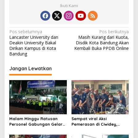
Ikuti Kami
N
Pos sebelumnya
Pos berikutnya
Lancaster University dan
Masih Kurang dari Kuota,
a
Deakin University Bakal
Disdik Kota Bandung Akan
v
Dirikan Kampus di Kota
Kembali Buka PPDB Online
Bandung
i
g
Jangan Lewatkan
a
s
i
p
o
s
Malam Minggu Ratusan
Sempat viral Aksi
Personel Gabungan Gelar
Pemerasan di Ciwidey,
Apel, Lanjut Patroli Skala
Polisi Tangkap Dua terduga
Besar Kabupaten Bandung
Pelaku