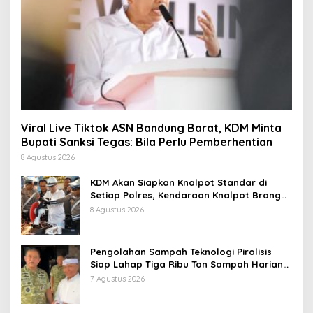
Viral Live Tiktok ASN Bandung Barat, KDM Minta
Bupati Sanksi Tegas: Bila Perlu Pemberhentian
8 Agustus 2026
KDM Akan Siapkan Knalpot Standar di
Setiap Polres, Kendaraan Knalpot Brong
Tertangkap Langsung Ganti
8 Agustus 2026
Pengolahan Sampah Teknologi Pirolisis
Siap Lahap Tiga Ribu Ton Sampah Harian
Jawa Barat
7 Agustus 2026