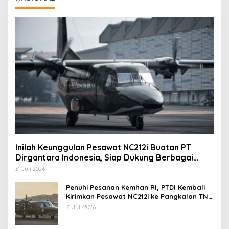
Inilah Keunggulan Pesawat NC212i Buatan PT
Dirgantara Indonesia, Siap Dukung Berbagai
Operasi TNI
31 Juli 2026
Penuhi Pesanan Kemhan RI, PTDI Kembali
Kirimkan Pesawat NC212i ke Pangkalan TNI
AU
31 Juli 2026