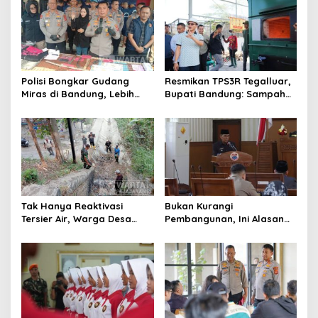
Polisi Bongkar Gudang
Resmikan TPS3R Tegalluar,
Miras di Bandung, Lebih
Bupati Bandung: Sampah
dari Enam Ribu Botol Disita
Bukan Hanya Urusan
Pemerintah
Tak Hanya Reaktivasi
Bukan Kurangi
Tersier Air, Warga Desa
Pembangunan, Ini Alasan
Ciburuy Inginkan Jalan
Pemkot Cimahi Lakukan
Alternatif di Padalarang
Pengurangan Belanja
Daerah