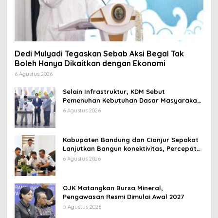
Dedi Mulyadi Tegaskan Sebab Aksi Begal Tak
Boleh Hanya Dikaitkan dengan Ekonomi
6 Agustus 2026
Selain Infrastruktur, KDM Sebut
Pemenuhan Kebutuhan Dasar Masyarakat
Jadi Fokus APBD Jabar 2027
6 Agustus 2026
Kabupaten Bandung dan Cianjur Sepakat
Lanjutkan Bangun konektivitas, Percepat
Pertumbuhan Ekonomi Daerah
6 Agustus 2026
OJK Matangkan Bursa Mineral,
Pengawasan Resmi Dimulai Awal 2027
5 Agustus 2026