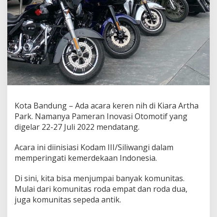
a
s
i
O
t
o
m
o
t
i
f
d
Kota Bandung – Ada acara keren nih di Kiara Artha
i
Park. Namanya Pameran Inovasi Otomotif yang
K
digelar 22-27 Juli 2022 mendatang.
i
a
r
Acara ini diinisiasi Kodam III/Siliwangi dalam
a
memperingati kemerdekaan Indonesia.
A
r
Di sini, kita bisa menjumpai banyak komunitas.
t
h
Mulai dari komunitas roda empat dan roda dua,
a
juga komunitas sepeda antik.
P
a