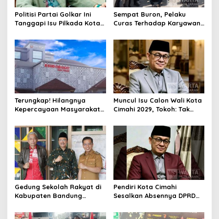
Politisi Partai Golkar Ini
Sempat Buron, Pelaku
Tanggapi Isu Pilkada Kota
Curas Terhadap Karyawan
Cimahi 2029: Terlalu Dini
Pabrik di Majalaya Berhasil
Ditangkap Polisi
Terungkap! Hilangnya
Muncul Isu Calon Wali Kota
Kepercayaan Masyarakat
Cimahi 2029, Tokoh: Tak
Latarbelakangi Rencana
Cukup Hanya Bermodal
Rebranding RSUD Cibabat
Legitimasi Parpol
Gedung Sekolah Rakyat di
Pendiri Kota Cimahi
Kabupaten Bandung
Sesalkan Absennya DPRD
Dibangun Oktober 2026,
dalam Dialog Pembahasan
Siap Tampung Dua Ribu
Rebranding RSUD Cibabat