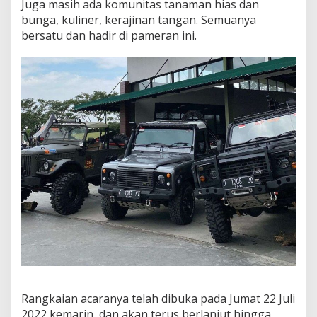
Juga masih ada komunitas tanaman hias dan
r
bunga, kuliner, kerajinan tangan. Semuanya
k
,
bersatu dan hadir di pameran ini.
D
a
t
a
n
g
Y
u
k
!
Rangkaian acaranya telah dibuka pada Jumat 22 Juli
2022 kemarin, dan akan terus berlanjut hingga