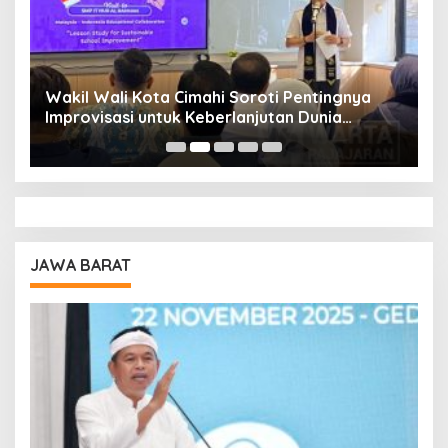
Wakil Wali Kota Cimahi Soroti Pentingnya
Y
Improvisasi untuk Keberlanjutan Dunia
S
Pendidikan
A
JAWA BARAT