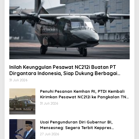
Inilah Keunggulan Pesawat NC212i Buatan PT
Dirgantara Indonesia, Siap Dukung Berbagai
Operasi TNI
31 Juli 2026
Penuhi Pesanan Kemhan RI, PTDI Kembali
Kirimkan Pesawat NC212i ke Pangkalan TNI
AU
31 Juli 2026
Usai Pengunduran Diri Gubernur BI,
Mensesneg: Segera Terbit Keppres
Pemberhentian dengan Hormat
27 Juli 2026