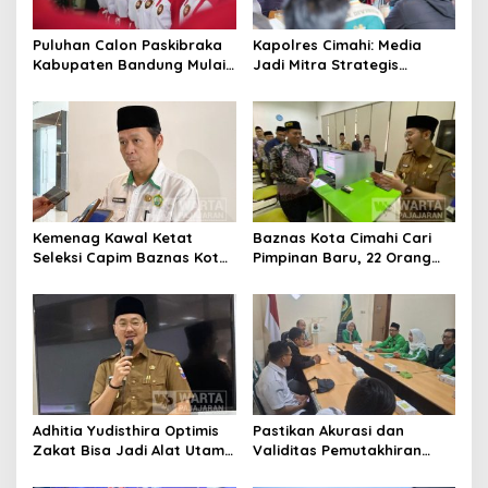
Puluhan Calon Paskibraka
Kapolres Cimahi: Media
Kabupaten Bandung Mulai
Jadi Mitra Strategis
Ikuti Pemusatan Latihan
Bangun Kepercayaan
Publik
Kemenag Kawal Ketat
Baznas Kota Cimahi Cari
Seleksi Capim Baznas Kota
Pimpinan Baru, 22 Orang
Cimahi: Kita Ingin
Ikuti Seleksi
Komisioner Baznas
Berintegritas
Adhitia Yudisthira Optimis
Pastikan Akurasi dan
Zakat Bisa Jadi Alat Utama
Validitas Pemutakhiran
Selesaikan Masalah Sosial
Data Parpol, Bawaslu Kota