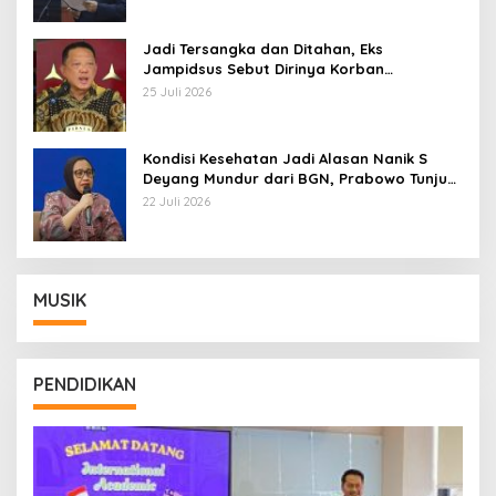
Jadi Tersangka dan Ditahan, Eks
Jampidsus Sebut Dirinya Korban
Kriminalisasi
25 Juli 2026
Kondisi Kesehatan Jadi Alasan Nanik S
Deyang Mundur dari BGN, Prabowo Tunjuk
Wamentan Sudaryono
22 Juli 2026
MUSIK
PENDIDIKAN