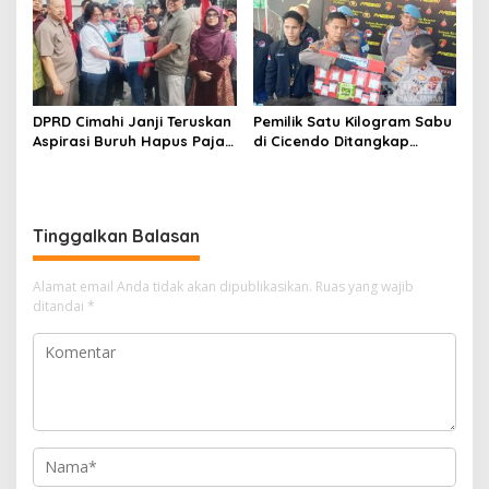
Siswa
DPRD Cimahi Janji Teruskan
Pemilik Satu Kilogram Sabu
Aspirasi Buruh Hapus Pajak
di Cicendo Ditangkap
Penghasilan ke Presiden
Satnarkoba Polres Cimahi
dan DPR
Tinggalkan Balasan
Alamat email Anda tidak akan dipublikasikan.
Ruas yang wajib
ditandai
*