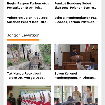
o
Global
Operasi SAR
Begini Respon Farhan Atas
Pemkot Bandung Sebut
s
Pengakuan Erwin Tak
Eksistensi Puluhan Sentra
Dilibatkan dalam
Industri Jadi Penyumbang
Pemerintahan
PDRB Terbesar
Videotron Jalan Riau Jadi
Selesai Pembongkaran PKL
Sasaran Penertiban Tata
Cicadas, Farhan Pastikan
Ruang Kota Bandung
Segera Tata Infrastruktur
Dasar
Jangan Lewatkan
Tak Hanya Reaktivasi
Bukan Kurangi
Tersier Air, Warga Desa
Pembangunan, Ini Alasan
Ciburuy Inginkan Jalan
Pemkot Cimahi Lakukan
Alternatif di Padalarang
Pengurangan Belanja
Daerah