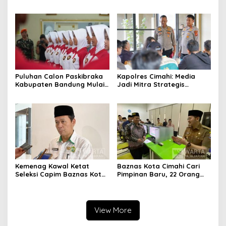
Ciburuy Inginkan Jalan
Pemkot Cimahi Lakukan
Alternatif di Padalarang
Pengurangan Belanja
Daerah
Puluhan Calon Paskibraka
Kapolres Cimahi: Media
Kabupaten Bandung Mulai
Jadi Mitra Strategis
Ikuti Pemusatan Latihan
Bangun Kepercayaan
Publik
Kemenag Kawal Ketat
Baznas Kota Cimahi Cari
Seleksi Capim Baznas Kota
Pimpinan Baru, 22 Orang
Cimahi: Kita Ingin
Ikuti Seleksi
Komisioner Baznas
Berintegritas
View More