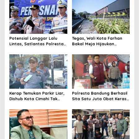
Kota Cimahi
Cimahi Lakukan
Pengawasan
Potensial Langgar Lalu
Tegas, Wali Kota Farhan
Lintas, Satlantas Polresta
Bakal Meja Hijaukan
Bandung Tindak Ribuan
Penebang Pohon di Jalan
Motor Berknalpot Brong
Riau
Kerap Temukan Parkir Liar,
Polresta Bandung Berhasil
Dishub Kota Cimahi Tak
Sita Satu Juta Obat Keras
Henti Lakukan Edukasi dan
Serta Ungkap Ratusan
Pembinaan
Kasus Narkoba