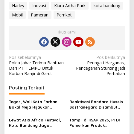
Harley
Inovasi
Kiara Artha Park
kota bandung
Mobil
Pameran
Pemkot
Ikuti Kami
N
Pos sebelumnya
Pos berikutnya
Polda Jabar Terima Bantuan
Peringati Harganas,
a
Dari PT. TEMPO Untuk
Pencegahan Stunting Jadi
v
Korban Banjir di Garut
Perhatian
i
Posting Terkait
g
a
Tegas, Wali Kota Farhan
Reaktivasi Bandara Husein
s
Bakal Meja Hijaukan
Sastranegara Disambut
Penebang Pohon di Jalan
Delapan Rute Baru Super
i
Riau
Air Jet
Lewat Asia Africa Festival,
Tampil di IISAR 2026, PTDI
p
Kota Bandung Jaga
Pamerkan Produk
Semangat Perjuangan
Berkemampuan Dukung