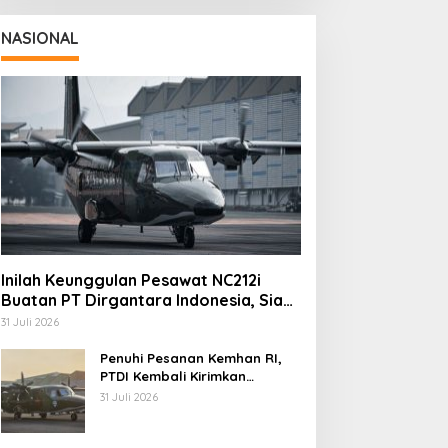
NASIONAL
Inilah Keunggulan Pesawat NC212i
Buatan PT Dirgantara Indonesia, Siap
Dukung Berbagai Operasi TNI
31 Juli 2026
Penuhi Pesanan Kemhan RI,
PTDI Kembali Kirimkan
Pesawat NC212i ke Pangkalan
31 Juli 2026
TNI AU