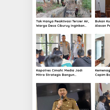
i
p
o
s
Tak Hanya Reaktivasi Tersier Air,
Bukan Ku
Warga Desa Ciburuy Inginkan
Alasan P
Jalan Alternatif di Padalarang
Penguran
Kapolres Cimahi: Media Jadi
Kemenag 
Mitra Strategis Bangun
Capim Ba
Kepercayaan Publik
Ingin Ko
Berintegr