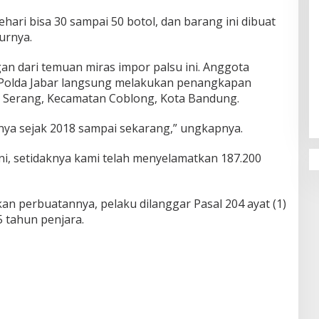
hari bisa 30 sampai 50 botol, dan barang ini dibuat
urnya.
n dari temuan miras impor palsu ini. Anggota
Penguatan Pendidikan Agama dan
Polda Jabar langsung melakukan penangkapan
Karakter Sekolah Nur Al Rahman
g Serang, Kecamatan Coblong, Kota Bandung.
Bikin Sekolah di Malaysia Tertarik
Mempelajarinya
sinya sejak 2018 sampai sekarang,” ungkapnya.
i, setidaknya kami telah menyelamatkan 187.200
 perbuatannya, pelaku dilanggar Pasal 204 ayat (1)
tahun penjara.