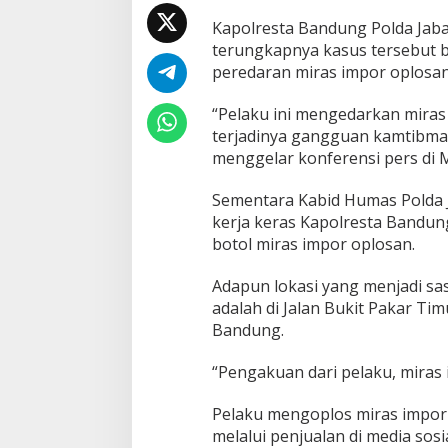
n
Kapolresta Bandung Polda Ja
terungkapnya kasus tersebut be
peredaran miras impor oplosan
“Pelaku ini mengedarkan mira
terjadinya gangguan kamtibma
menggelar konferensi pers di M
Sementara Kabid Humas Polda J
kerja keras Kapolresta Bandu
botol miras impor oplosan.
Adapun lokasi yang menjadi sa
adalah di Jalan Bukit Pakar Ti
Bandung.
“Pengakuan dari pelaku, miras i
Pelaku mengoplos miras impor 
melalui penjualan di media sosia