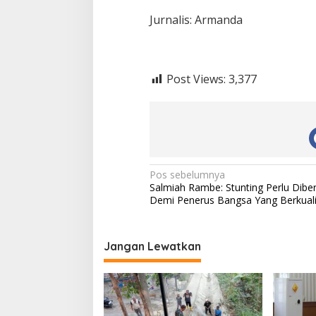
Jurnalis: Armanda
Post Views:
3,377
N
Pos sebelumnya
Salmiah Rambe: Stunting Perlu Dibe
a
Demi Penerus Bangsa Yang Berkuali
v
i
Jangan Lewatkan
g
a
s