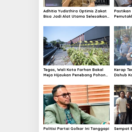
Adhitia Yudisthira Optimis Zakat
Pastikan 
Bisa Jadi Alat Utama Selesaikan
Pemutakh
Masalah Sosial Kota Cimahi
Bawaslu 
Pengawa
Tegas, Wali Kota Farhan Bakal
Kerap Te
Meja Hijaukan Penebang Pohon
Dishub K
di Jalan Riau
Lakukan 
Politisi Partai Golkar Ini Tanggapi
Sempat B