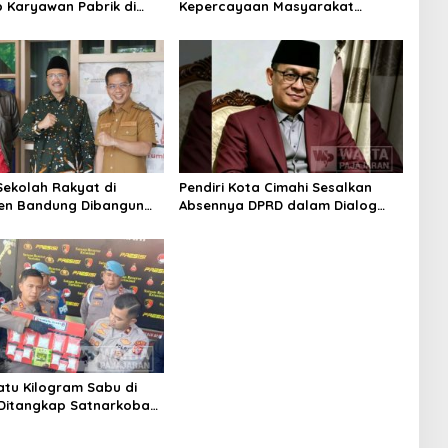
 Karyawan Pabrik di
Kepercayaan Masyarakat
 Berhasil Ditangkap
Latarbelakangi Rencana
Rebranding RSUD Cibabat
ekolah Rakyat di
Pendiri Kota Cimahi Sesalkan
en Bandung Dibangun
Absennya DPRD dalam Dialog
2026, Siap Tampung Dua
Pembahasan Rebranding RSUD
wa
Cibabat
Satu Kilogram Sabu di
Ditangkap Satnarkoba
imahi