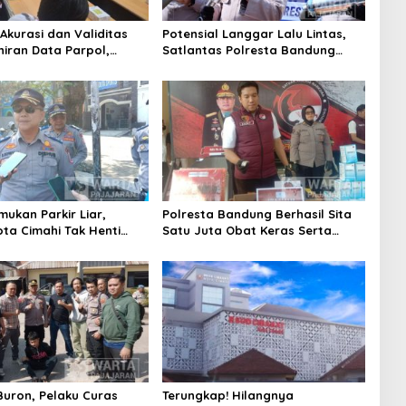
Akurasi dan Validitas
Potensial Langgar Lalu Lintas,
iran Data Parpol,
Satlantas Polresta Bandung
Kota Cimahi Lakukan
Tindak Ribuan Motor Berknalpot
san
Brong
mukan Parkir Liar,
Polresta Bandung Berhasil Sita
ota Cimahi Tak Henti
Satu Juta Obat Keras Serta
Edukasi dan Pembinaan
Ungkap Ratusan Kasus Narkoba
uron, Pelaku Curas
Terungkap! Hilangnya