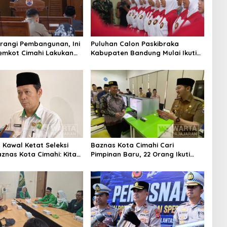
rangi Pembangunan, Ini
Puluhan Calon Paskibraka
emkot Cimahi Lakukan
Kabupaten Bandung Mulai Ikuti
gan Belanja Daerah
Pemusatan Latihan
Kawal Ketat Seleksi
Baznas Kota Cimahi Cari
znas Kota Cimahi: Kita
Pimpinan Baru, 22 Orang Ikuti
misioner Baznas
Seleksi
itas