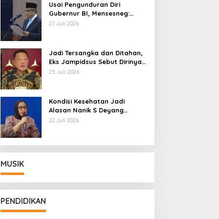
Usai Pengunduran Diri
Gubernur BI, Mensesneg:
Segera Terbit Keppres
27 Juli 2026
Pemberhentian dengan
Hormat
Jadi Tersangka dan Ditahan,
Eks Jampidsus Sebut Dirinya
Korban Kriminalisasi
25 Juli 2026
Kondisi Kesehatan Jadi
Alasan Nanik S Deyang
Mundur dari BGN, Prabowo
22 Juli 2026
Tunjuk Wamentan Sudaryono
MUSIK
PENDIDIKAN