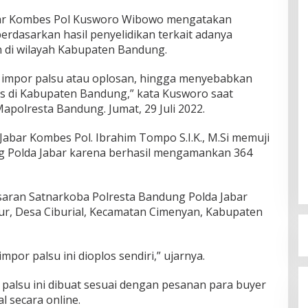
bar Kombes Pol Kusworo Wibowo mengatakan
rdasarkan hasil penyelidikan terkait adanya
 di wilayah Kabupaten Bandung.
s impor palsu atau oplosan, hingga menyebabkan
s di Kabupaten Bandung,” kata Kusworo saat
apolresta Bandung. Jumat, 29 Juli 2022.
abar Kombes Pol. Ibrahim Tompo S.I.K., M.Si memuji
ng Polda Jabar karena berhasil mengamankan 364
saran Satnarkoba Polresta Bandung Polda Jabar
mur, Desa Ciburial, Kecamatan Cimenyan, Kabupaten
mpor palsu ini dioplos sendiri,” ujarnya.
palsu ini dibuat sesuai dengan pesanan para buyer
l secara online.