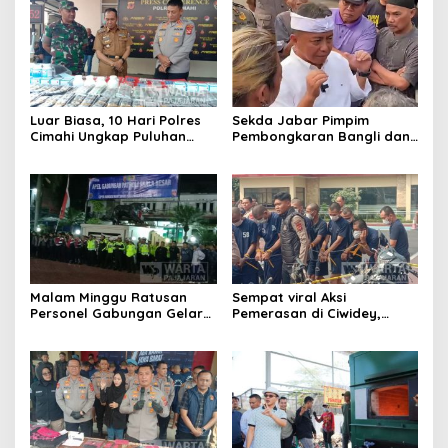
Luar Biasa, 10 Hari Polres
Sekda Jabar Pimpim
Cimahi Ungkap Puluhan
Pembongkaran Bangli dan
Kasus dan Sita Ratusan
Penertiban PKL
Ribu Butir OKT
Kiaracondong
Malam Minggu Ratusan
Sempat viral Aksi
Personel Gabungan Gelar
Pemerasan di Ciwidey,
Apel, Lanjut Patroli Skala
Polisi Tangkap Dua terduga
Besar Kabupaten Bandung
Pelaku