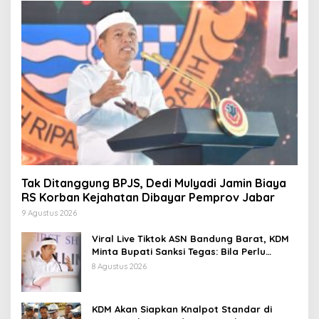
Tak Ditanggung BPJS, Dedi Mulyadi Jamin Biaya
RS Korban Kejahatan Dibayar Pemprov Jabar
9 Agustus 2026
Viral Live Tiktok ASN Bandung Barat, KDM
Minta Bupati Sanksi Tegas: Bila Perlu
Pemberhentian
8 Agustus 2026
KDM Akan Siapkan Knalpot Standar di