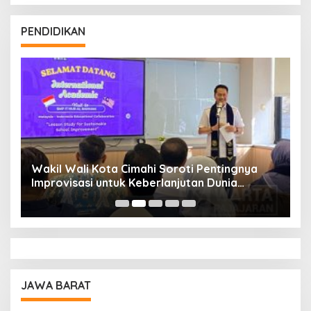
PENDIDIKAN
Wakil Wali Kota Cimahi Soroti Pentingnya
Y
Improvisasi untuk Keberlanjutan Dunia
S
Pendidikan
A
JAWA BARAT