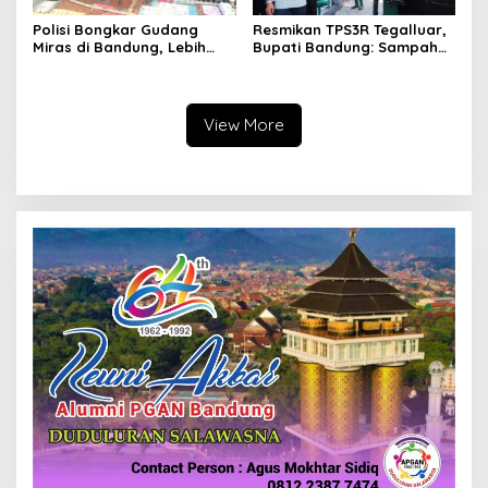
Polisi Bongkar Gudang
Resmikan TPS3R Tegalluar,
Miras di Bandung, Lebih
Bupati Bandung: Sampah
dari Enam Ribu Botol Disita
Bukan Hanya Urusan
Pemerintah
View More