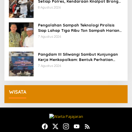
Setiap Polres, Kendaraan Knalpot Brong
Tertangkap Langsung Ganti
8 Agustus 2026
Pengolahan Sampah Teknologi Pirolisis
Siap Lahap Tiga Ribu Ton Sampah Harian
Jawa Barat
7 Agustus 2026
Pangdam III Siliwangi Sambut Kunjungan
Kerja Menkopolkam: Bentuk Perhatian
Pemerintah
7 Agustus 2026
WISATA