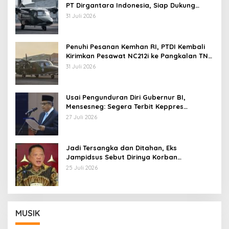
PT Dirgantara Indonesia, Siap Dukung
Berbagai Operasi TNI
31 Juli 2026
Penuhi Pesanan Kemhan RI, PTDI Kembali
Kirimkan Pesawat NC212i ke Pangkalan TNI
AU
31 Juli 2026
Usai Pengunduran Diri Gubernur BI,
Mensesneg: Segera Terbit Keppres
Pemberhentian dengan Hormat
27 Juli 2026
Jadi Tersangka dan Ditahan, Eks
Jampidsus Sebut Dirinya Korban
Kriminalisasi
25 Juli 2026
MUSIK