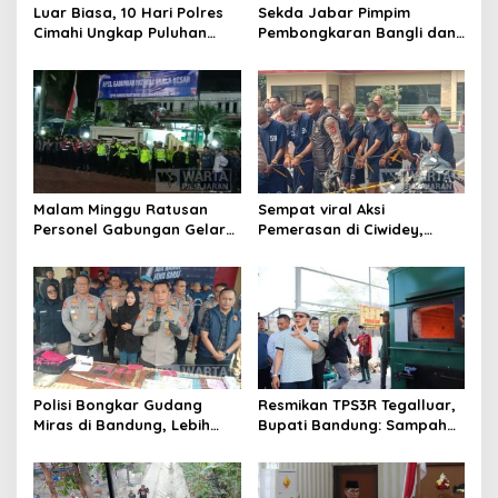
o
Luar Biasa, 10 Hari Polres
Sekda Jabar Pimpim
s
Cimahi Ungkap Puluhan
Pembongkaran Bangli dan
Kasus dan Sita Ratusan
Penertiban PKL
Ribu Butir OKT
Kiaracondong
Malam Minggu Ratusan
Sempat viral Aksi
Personel Gabungan Gelar
Pemerasan di Ciwidey,
Apel, Lanjut Patroli Skala
Polisi Tangkap Dua terduga
Besar Kabupaten Bandung
Pelaku
Polisi Bongkar Gudang
Resmikan TPS3R Tegalluar,
Miras di Bandung, Lebih
Bupati Bandung: Sampah
dari Enam Ribu Botol Disita
Bukan Hanya Urusan
Pemerintah