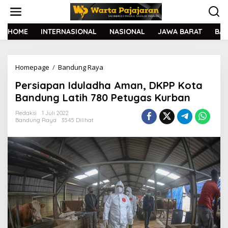
L
e
w
a
HOME
INTERNASIONAL
NASIONAL
JAWA BARAT
BA
t
i
k
Homepage
/
Bandung Raya
P
e
e
k
Persiapan Iduladha Aman, DKPP Kota
r
o
s
n
Bandung Latih 780 Petugas Kurban
i
t
a
e
Redaksi
1 Juli 2022
Bandung Raya
3545 Dilihat
p
n
a
n
I
d
u
l
a
d
h
a
A