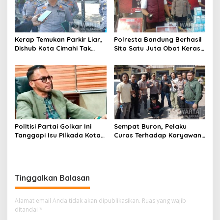
Kerap Temukan Parkir Liar,
Polresta Bandung Berhasil
Dishub Kota Cimahi Tak
Sita Satu Juta Obat Keras
Henti Lakukan Edukasi dan
Serta Ungkap Ratusan
Pembinaan
Kasus Narkoba
Politisi Partai Golkar Ini
Sempat Buron, Pelaku
Tanggapi Isu Pilkada Kota
Curas Terhadap Karyawan
Cimahi 2029: Terlalu Dini
Pabrik di Majalaya Berhasil
Ditangkap Polisi
Tinggalkan Balasan
Alamat email Anda tidak akan dipublikasikan.
Ruas yang wajib
ditandai
*