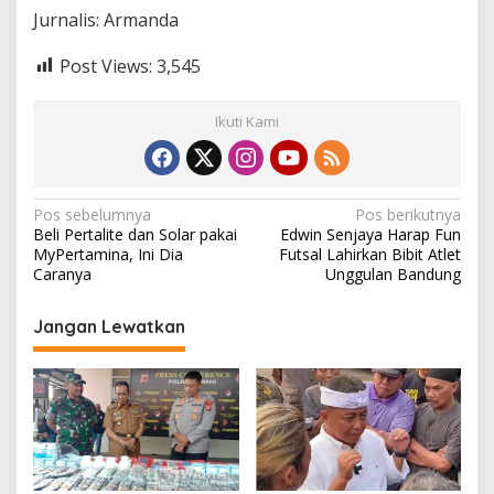
Jurnalis: Armanda
Post Views:
3,545
Ikuti Kami
N
Pos sebelumnya
Pos berikutnya
Beli Pertalite dan Solar pakai
Edwin Senjaya Harap Fun
a
MyPertamina, Ini Dia
Futsal Lahirkan Bibit Atlet
v
Caranya
Unggulan Bandung
i
Jangan Lewatkan
g
a
s
i
p