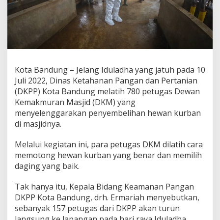
m
a
n
,
D
K
P
P
Kota Bandung – Jelang Iduladha yang jatuh pada 10
K
Juli 2022, Dinas Ketahanan Pangan dan Pertanian
o
(DKPP) Kota Bandung melatih 780 petugas Dewan
t
Kemakmuran Masjid (DKM) yang
a
B
menyelenggarakan penyembelihan hewan kurban
a
di masjidnya.
n
d
Melalui kegiatan ini, para petugas DKM dilatih cara
u
memotong hewan kurban yang benar dan memilih
n
g
daging yang baik.
L
a
Tak hanya itu, Kepala Bidang Keamanan Pangan
t
DKPP Kota Bandung, drh. Ermariah menyebutkan,
i
sebanyak 157 petugas dari DKPP akan turun
h
7
langsung ke lapangan pada hari raya Iduladha