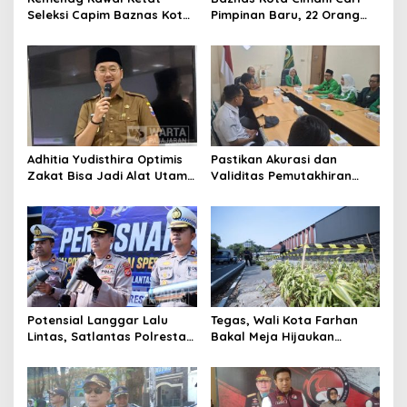
Seleksi Capim Baznas Kota
Pimpinan Baru, 22 Orang
Cimahi: Kita Ingin
Ikuti Seleksi
Komisioner Baznas
Berintegritas
Adhitia Yudisthira Optimis
Pastikan Akurasi dan
Zakat Bisa Jadi Alat Utama
Validitas Pemutakhiran
Selesaikan Masalah Sosial
Data Parpol, Bawaslu Kota
Kota Cimahi
Cimahi Lakukan
Pengawasan
Potensial Langgar Lalu
Tegas, Wali Kota Farhan
Lintas, Satlantas Polresta
Bakal Meja Hijaukan
Bandung Tindak Ribuan
Penebang Pohon di Jalan
Motor Berknalpot Brong
Riau