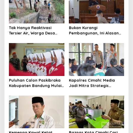
Tak Hanya Reaktivasi
Bukan Kurangi
Tersier Air, Warga Desa
Pembangunan, Ini Alasan
Ciburuy Inginkan Jalan
Pemkot Cimahi Lakukan
Alternatif di Padalarang
Pengurangan Belanja
Daerah
Puluhan Calon Paskibraka
Kapolres Cimahi: Media
Kabupaten Bandung Mulai
Jadi Mitra Strategis
Ikuti Pemusatan Latihan
Bangun Kepercayaan
Publik
Kemenag Kawal Ketat
Baznas Kota Cimahi Cari