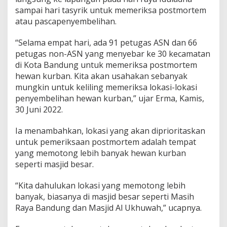
8
sampai hari tasyrik untuk memeriksa postmortem
0
atau pascapenyembelihan.
P
e
“Selama empat hari, ada 91 petugas ASN dan 66
t
u
petugas non-ASN yang menyebar ke 30 kecamatan
g
di Kota Bandung untuk memeriksa postmortem
a
hewan kurban. Kita akan usahakan sebanyak
s
mungkin untuk keliling memeriksa lokasi-lokasi
K
u
penyembelihan hewan kurban,” ujar Erma, Kamis,
r
30 Juni 2022.
b
a
Ia menambahkan, lokasi yang akan diprioritaskan
n
untuk pemeriksaan postmortem adalah tempat
yang memotong lebih banyak hewan kurban
seperti masjid besar.
“Kita dahulukan lokasi yang memotong lebih
banyak, biasanya di masjid besar seperti Masih
Raya Bandung dan Masjid Al Ukhuwah,” ucapnya.