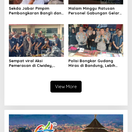
Sekda Jabar Pimpim
Malam Minggu Ratusan
Pembongkaran Bangli dan
Personel Gabungan Gelar
Penertiban PKL
Apel, Lanjut Patroli Skala
Kiaracondong
Besar Kabupaten Bandung
Sempat viral Aksi
Polisi Bongkar Gudang
Pemerasan di Ciwidey,
Miras di Bandung, Lebih
Polisi Tangkap Dua terduga
dari Enam Ribu Botol Disita
Pelaku
View More