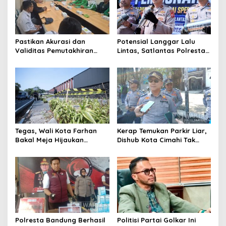
Pastikan Akurasi dan
Potensial Langgar Lalu
Validitas Pemutakhiran
Lintas, Satlantas Polresta
Data Parpol, Bawaslu Kota
Bandung Tindak Ribuan
Cimahi Lakukan
Motor Berknalpot Brong
Pengawasan
Tegas, Wali Kota Farhan
Kerap Temukan Parkir Liar,
Bakal Meja Hijaukan
Dishub Kota Cimahi Tak
Penebang Pohon di Jalan
Henti Lakukan Edukasi dan
Riau
Pembinaan
Polresta Bandung Berhasil
Politisi Partai Golkar Ini