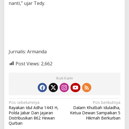
nanti,” ujar Tedy.
Jurnalis: Armanda
Post Views:
2,662
Ikuti Kami
N
Pos sebelumnya
Pos berikutnya
Rayakan Idul Adha 1443 H,
Dalam Khutbah Iduladha,
a
Polda Jabar Dan Jajaran
Ketua Dewan Sampaikan 5
v
Distribusikan 862 Hewan
Hikmah Berkurban
Qurban
i