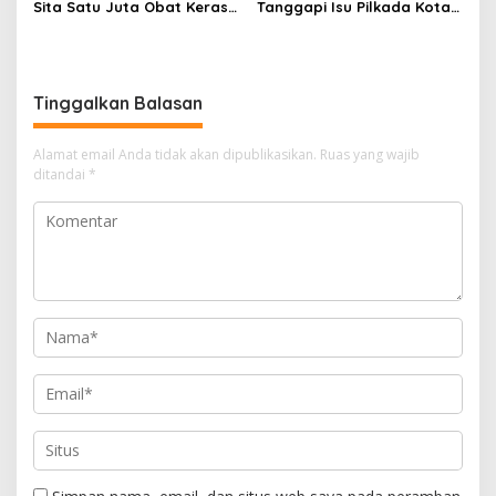
Sita Satu Juta Obat Keras
Tanggapi Isu Pilkada Kota
Serta Ungkap Ratusan
Cimahi 2029: Terlalu Dini
Kasus Narkoba
Tinggalkan Balasan
Alamat email Anda tidak akan dipublikasikan.
Ruas yang wajib
ditandai
*