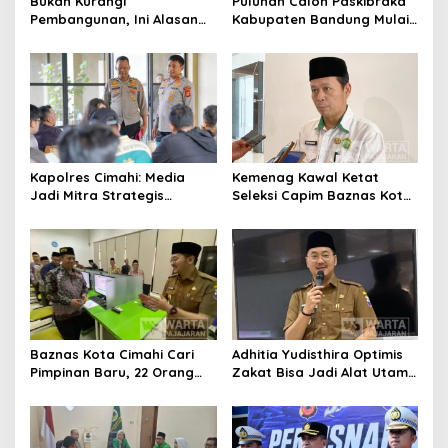
Bukan Kurangi
Puluhan Calon Paskibraka
Pembangunan, Ini Alasan
Kabupaten Bandung Mulai
Pemkot Cimahi Lakukan
Ikuti Pemusatan Latihan
Pengurangan Belanja
Daerah
Kapolres Cimahi: Media
Kemenag Kawal Ketat
Jadi Mitra Strategis
Seleksi Capim Baznas Kota
Bangun Kepercayaan
Cimahi: Kita Ingin
Publik
Komisioner Baznas
Berintegritas
Baznas Kota Cimahi Cari
Adhitia Yudisthira Optimis
Pimpinan Baru, 22 Orang
Zakat Bisa Jadi Alat Utama
Ikuti Seleksi
Selesaikan Masalah Sosial
Kota Cimahi