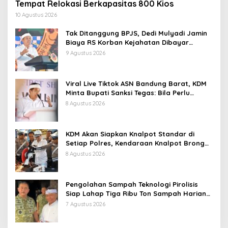
Tempat Relokasi Berkapasitas 800 Kios
10 Agustus 2026
Tak Ditanggung BPJS, Dedi Mulyadi Jamin
Biaya RS Korban Kejahatan Dibayar
Pemprov Jabar
9 Agustus 2026
Viral Live Tiktok ASN Bandung Barat, KDM
Minta Bupati Sanksi Tegas: Bila Perlu
Pemberhentian
8 Agustus 2026
KDM Akan Siapkan Knalpot Standar di
Setiap Polres, Kendaraan Knalpot Brong
Tertangkap Langsung Ganti
8 Agustus 2026
Pengolahan Sampah Teknologi Pirolisis
Siap Lahap Tiga Ribu Ton Sampah Harian
Jawa Barat
7 Agustus 2026