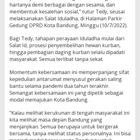
a
hartanya demi berbagai dengan sesama, dan
m
membentuk kesalehan sosial,” tutur Tedy, seusai
a
melaksanakan Salat Iduladha, di Halaman Parkir
a
Gedung DPRD Kota Bandung, Minggu (10/7/2022).
n
W
a
Bagi Tedy, tahapan perayaan Iduladha mulai dari
r
Salat Id, prosesi penyembelihan hewan kurban,
g
hingga pembagian daging kurban selalu dipadati
a
masyarakat. Semua terlibat tanpa sekat.
B
a
n
Momentum kebersamaan ini memperpanjang sifat
d
kepedulian antarumat menyusul gerakan saling
u
bantu selama pandemi dua tahun terakhir.
n
Semangat kebersamaan ini yang dipetik sebagai
g
modal memajukan Kota Bandung.
“Kalau melihat kerukunan di tengah masyarakat ini
kita melihat masa depan Bandung yang
menjanjikan. Semua berupaya untuk bergerak
bersama, tanpa melihat status personalnya. Ini bisa