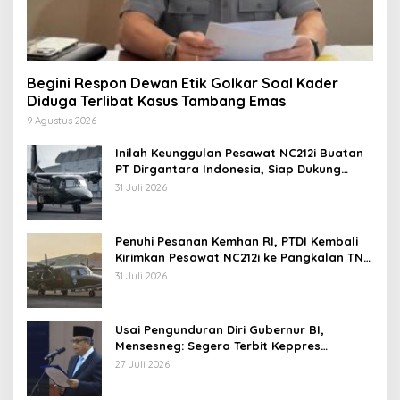
Begini Respon Dewan Etik Golkar Soal Kader
Diduga Terlibat Kasus Tambang Emas
9 Agustus 2026
Inilah Keunggulan Pesawat NC212i Buatan
PT Dirgantara Indonesia, Siap Dukung
Berbagai Operasi TNI
31 Juli 2026
Penuhi Pesanan Kemhan RI, PTDI Kembali
Kirimkan Pesawat NC212i ke Pangkalan TNI
AU
31 Juli 2026
Usai Pengunduran Diri Gubernur BI,
Mensesneg: Segera Terbit Keppres
Pemberhentian dengan Hormat
27 Juli 2026