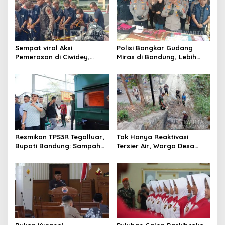
Sempat viral Aksi
Polisi Bongkar Gudang
Pemerasan di Ciwidey,
Miras di Bandung, Lebih
Polisi Tangkap Dua terduga
dari Enam Ribu Botol Disita
Pelaku
Resmikan TPS3R Tegalluar,
Tak Hanya Reaktivasi
Bupati Bandung: Sampah
Tersier Air, Warga Desa
Bukan Hanya Urusan
Ciburuy Inginkan Jalan
Pemerintah
Alternatif di Padalarang