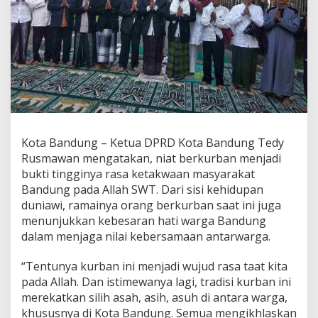
,
T
e
d
y
R
u
s
m
a
w
Kota Bandung – Ketua DPRD Kota Bandung Tedy
a
Rusmawan mengatakan, niat berkurban menjadi
n
K
bukti tingginya rasa ketakwaan masyarakat
a
Bandung pada Allah SWT. Dari sisi kehidupan
g
duniawi, ramainya orang berkurban saat ini juga
u
menunjukkan kebesaran hati warga Bandung
m
dalam menjaga nilai kebersamaan antarwarga.
i
K
e
“Tentunya kurban ini menjadi wujud rasa taat kita
b
pada Allah. Dan istimewanya lagi, tradisi kurban ini
e
merekatkan silih asah, asih, asuh di antara warga,
r
khususnya di Kota Bandung. Semua mengikhlaskan
s