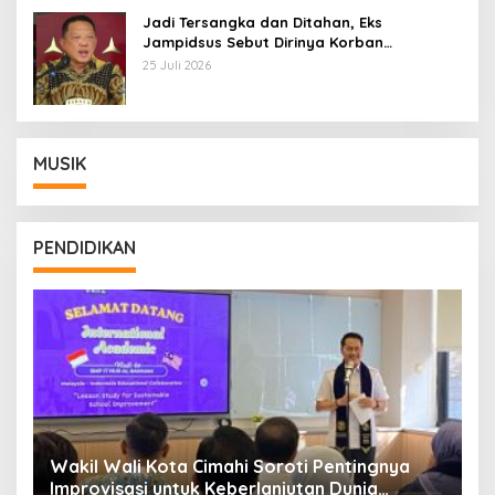
Jadi Tersangka dan Ditahan, Eks
Jampidsus Sebut Dirinya Korban
Kriminalisasi
25 Juli 2026
MUSIK
PENDIDIKAN
Wakil Wali Kota Cimahi Soroti Pentingnya
Y
Improvisasi untuk Keberlanjutan Dunia
S