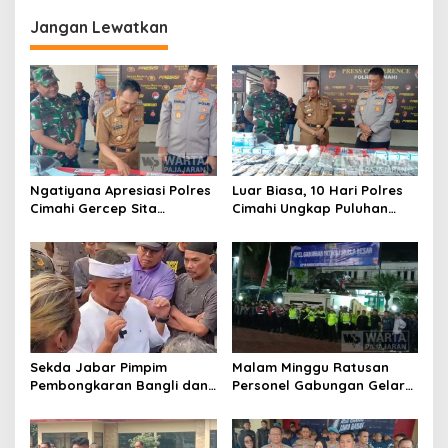
g
Jangan Lewatkan
a
s
i
p
o
s
Ngatiyana Apresiasi Polres
Luar Biasa, 10 Hari Polres
Cimahi Gercep Sita
Cimahi Ungkap Puluhan
Setengah Juta Obat Keras
Kasus dan Sita Ratusan
Terbatas
Ribu Butir OKT
Sekda Jabar Pimpim
Malam Minggu Ratusan
Pembongkaran Bangli dan
Personel Gabungan Gelar
Penertiban PKL
Apel, Lanjut Patroli Skala
Kiaracondong
Besar Kabupaten Bandung