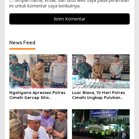
Simpan nama, email, dan situs web saya pada peramban
ini untuk komentar saya berikutnya.
News Feed
Ngatiyana Apresiasi Polres
Luar Biasa, 10 Hari Polres
Cimahi Gercep Sita
Cimahi Ungkap Puluhan
Setengah Juta Obat Keras
Kasus dan Sita Ratusan
Terbatas
Ribu Butir OKT