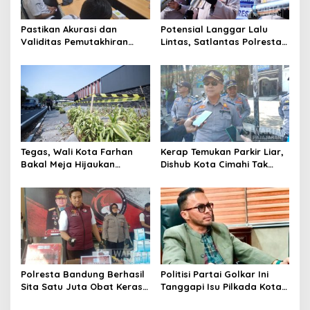
Pastikan Akurasi dan
Potensial Langgar Lalu
Validitas Pemutakhiran
Lintas, Satlantas Polresta
Data Parpol, Bawaslu Kota
Bandung Tindak Ribuan
Cimahi Lakukan
Motor Berknalpot Brong
Pengawasan
Tegas, Wali Kota Farhan
Kerap Temukan Parkir Liar,
Bakal Meja Hijaukan
Dishub Kota Cimahi Tak
Penebang Pohon di Jalan
Henti Lakukan Edukasi dan
Riau
Pembinaan
Polresta Bandung Berhasil
Politisi Partai Golkar Ini
Sita Satu Juta Obat Keras
Tanggapi Isu Pilkada Kota
Serta Ungkap Ratusan
Cimahi 2029: Terlalu Dini