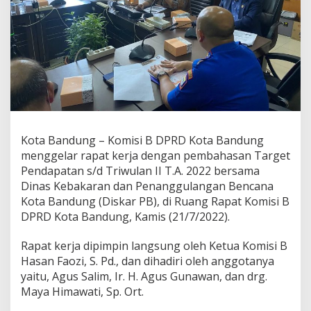
d
a
k
L
a
n
j
u
t
D
a
Kota Bandung – Komisi B DPRD Kota Bandung
n
menggelar rapat kerja dengan pembahasan Target
a
R
Pendapatan s/d Triwulan II T.A. 2022 bersama
e
Dinas Kebakaran dan Penanggulangan Bencana
t
Kota Bandung (Diskar PB), di Ruang Rapat Komisi B
r
DPRD Kota Bandung, Kamis (21/7/2022).
i
b
u
Rapat kerja dipimpin langsung oleh Ketua Komisi B
s
Hasan Faozi, S. Pd., dan dihadiri oleh anggotanya
i
yaitu, Agus Salim, Ir. H. Agus Gunawan, dan drg.
B
Maya Himawati, Sp. Ort.
a
g