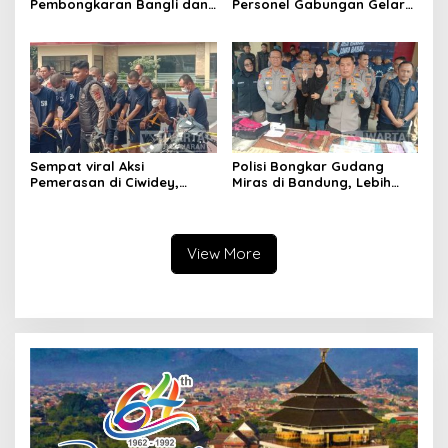
Pembongkaran Bangli dan
Personel Gabungan Gelar
Penertiban PKL
Apel, Lanjut Patroli Skala
Kiaracondong
Besar Kabupaten Bandung
Sempat viral Aksi
Polisi Bongkar Gudang
Pemerasan di Ciwidey,
Miras di Bandung, Lebih
Polisi Tangkap Dua terduga
dari Enam Ribu Botol Disita
Pelaku
View More