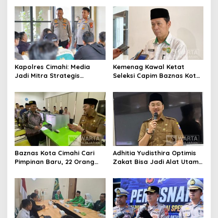
Pengurangan Belanja
Daerah
Kapolres Cimahi: Media
Kemenag Kawal Ketat
Jadi Mitra Strategis
Seleksi Capim Baznas Kota
Bangun Kepercayaan
Cimahi: Kita Ingin
Publik
Komisioner Baznas
Berintegritas
Baznas Kota Cimahi Cari
Adhitia Yudisthira Optimis
Pimpinan Baru, 22 Orang
Zakat Bisa Jadi Alat Utama
Ikuti Seleksi
Selesaikan Masalah Sosial
Kota Cimahi