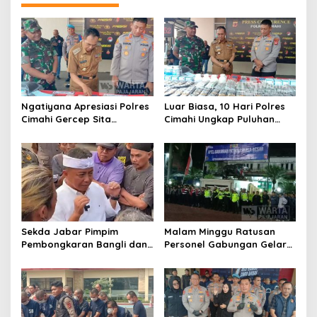
Ngatiyana Apresiasi Polres
Luar Biasa, 10 Hari Polres
Cimahi Gercep Sita
Cimahi Ungkap Puluhan
Setengah Juta Obat Keras
Kasus dan Sita Ratusan
Terbatas
Ribu Butir OKT
Sekda Jabar Pimpim
Malam Minggu Ratusan
Pembongkaran Bangli dan
Personel Gabungan Gelar
Penertiban PKL
Apel, Lanjut Patroli Skala
Kiaracondong
Besar Kabupaten Bandung