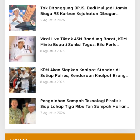
Tak Ditanggung BPJS, Dedi Mulyadi Jamin
Biaya RS Korban Kejahatan Dibayar
Pemprov Jabar
9 Agustus 2026
Viral Live Tiktok ASN Bandung Barat, KDM
Minta Bupati Sanksi Tegas: Bila Perlu
Pemberhentian
8 Agustus 2026
KDM Akan Siapkan Knalpot Standar di
Setiap Polres, Kendaraan Knalpot Brong
Tertangkap Langsung Ganti
8 Agustus 2026
Pengolahan Sampah Teknologi Pirolisis
Siap Lahap Tiga Ribu Ton Sampah Harian
Jawa Barat
7 Agustus 2026