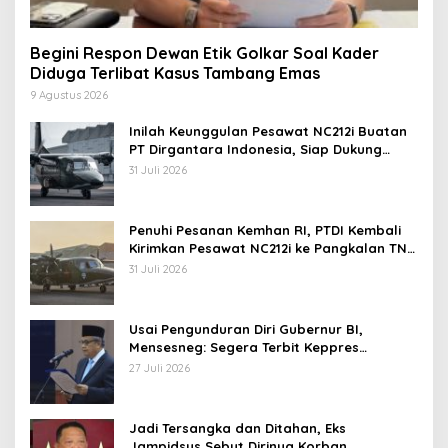
Begini Respon Dewan Etik Golkar Soal Kader
Diduga Terlibat Kasus Tambang Emas
9 Agustus 2026
Inilah Keunggulan Pesawat NC212i Buatan
PT Dirgantara Indonesia, Siap Dukung
Berbagai Operasi TNI
31 Juli 2026
Penuhi Pesanan Kemhan RI, PTDI Kembali
Kirimkan Pesawat NC212i ke Pangkalan TNI
AU
31 Juli 2026
Usai Pengunduran Diri Gubernur BI,
Mensesneg: Segera Terbit Keppres
Pemberhentian dengan Hormat
27 Juli 2026
Jadi Tersangka dan Ditahan, Eks
Jampidsus Sebut Dirinya Korban