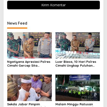
News Feed
Ngatiyana Apresiasi Polres
Luar Biasa, 10 Hari Polres
Cimahi Gercep Sita
Cimahi Ungkap Puluhan
Setengah Juta Obat Keras
Kasus dan Sita Ratusan
Terbatas
Ribu Butir OKT
Sekda Jabar Pimpim
Malam Minggu Ratusan