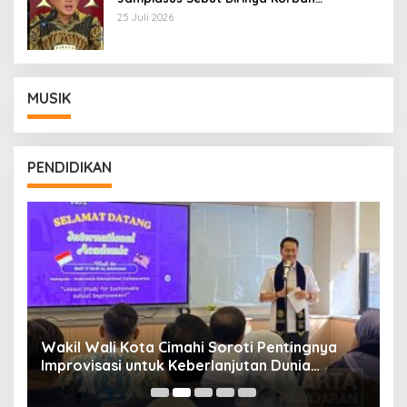
Kriminalisasi
25 Juli 2026
MUSIK
PENDIDIKAN
Wakil Wali Kota Cimahi Soroti Pentingnya
Y
Improvisasi untuk Keberlanjutan Dunia
S
Pendidikan
A