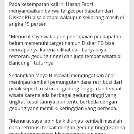
i
Pada kesempatan kali ini Hasan Faozi
G
menyampaikan bahwa target pendapatan dari
e
Diskar PB bisa dicapai walaupun sekarang masih di
d
angka 19 persen.
u
n
g
“Menurut saya walaupun pencapaian pendapatan
T
belum memenuhi target namun Diskar PB bisa
i
mencapainya karena dilihat dari banyaknya
n
restoran, gedung tinggi dan juga tempat wisata di
g
Bandung”, tuturnya.
g
i
Sedangkan Maya Himawati mengingatkan agar
meninjau kembali pemungutan dana retribusi dari
pihak seperti restoran, gedung tinggi, dan tempat
wisata karena ada berbagai gedung tinggi yang
tingkat kesulitannya pun tentu berbeda dengan
gedung yang memiliki ketinggian yang berbeda.
“Menurut saya lebih baik ditinjau kembali masalah
dana retribusi terkait dengan gedung tinggi karena
mereka seharusnya bisa memberikan dana