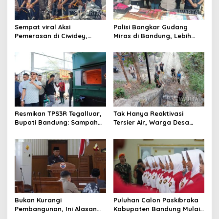
Sempat viral Aksi
Polisi Bongkar Gudang
Pemerasan di Ciwidey,
Miras di Bandung, Lebih
Polisi Tangkap Dua terduga
dari Enam Ribu Botol Disita
Pelaku
Resmikan TPS3R Tegalluar,
Tak Hanya Reaktivasi
Bupati Bandung: Sampah
Tersier Air, Warga Desa
Bukan Hanya Urusan
Ciburuy Inginkan Jalan
Pemerintah
Alternatif di Padalarang
Bukan Kurangi
Puluhan Calon Paskibraka
Pembangunan, Ini Alasan
Kabupaten Bandung Mulai
Pemkot Cimahi Lakukan
Ikuti Pemusatan Latihan