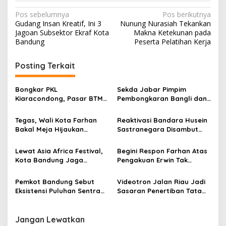
N
Pos sebelumnya
Pos berikutnya
Gudang Insan Kreatif, Ini 3
Nunung Nurasiah Tekankan
a
Jagoan Subsektor Ekraf Kota
Makna Ketekunan pada
v
Bandung
Peserta Pelatihan Kerja
i
Posting Terkait
g
a
Bongkar PKL
Sekda Jabar Pimpim
s
Kiaracondong, Pasar BTM
Pembongkaran Bangli dan
Jadi Tempat Relokasi
Penertiban PKL
i
Berkapasitas 800 Kios
Kiaracondong
Tegas, Wali Kota Farhan
Reaktivasi Bandara Husein
p
Bakal Meja Hijaukan
Sastranegara Disambut
Penebang Pohon di Jalan
Delapan Rute Baru Super
o
Riau
Air Jet
Lewat Asia Africa Festival,
Begini Respon Farhan Atas
s
Kota Bandung Jaga
Pengakuan Erwin Tak
Semangat Perjuangan
Dilibatkan dalam
Global
Pemerintahan
Pemkot Bandung Sebut
Videotron Jalan Riau Jadi
Eksistensi Puluhan Sentra
Sasaran Penertiban Tata
Industri Jadi Penyumbang
Ruang Kota Bandung
PDRB Terbesar
Jangan Lewatkan