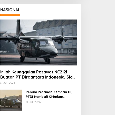
NASIONAL
Inilah Keunggulan Pesawat NC212i
Buatan PT Dirgantara Indonesia, Siap
Dukung Berbagai Operasi TNI
31 Juli 2026
Penuhi Pesanan Kemhan RI,
PTDI Kembali Kirimkan
Pesawat NC212i ke Pangkalan
31 Juli 2026
TNI AU