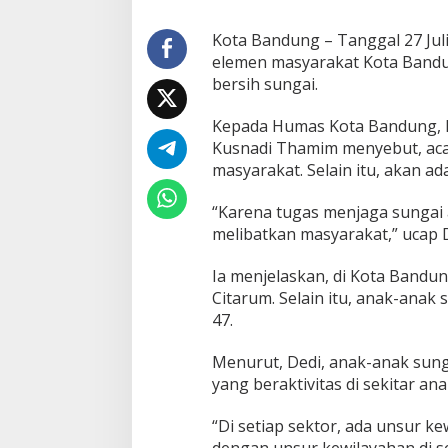
m
a
Kota Bandung – Tanggal 27 Juli 
t
elemen masyarakat Kota Bandu
A
bersih sungai.
i
r
!
Kepada Humas Kota Bandung, K
Kusnadi Thamim menyebut, aca
masyarakat. Selain itu, akan a
“Karena tugas menjaga sungai 
melibatkan masyarakat,” ucap De
Ia menjelaskan, di Kota Bandu
Citarum. Selain itu, anak-anak
47.
Menurut, Dedi, anak-anak sunga
yang beraktivitas di sekitar an
“Di setiap sektor, ada unsur k