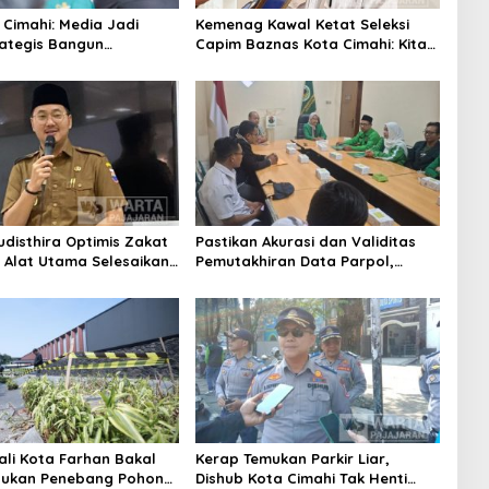
 Cimahi: Media Jadi
Kemenag Kawal Ketat Seleksi
rategis Bangun
Capim Baznas Kota Cimahi: Kita
aan Publik
Ingin Komisioner Baznas
Berintegritas
udisthira Optimis Zakat
Pastikan Akurasi dan Validitas
i Alat Utama Selesaikan
Pemutakhiran Data Parpol,
Sosial Kota Cimahi
Bawaslu Kota Cimahi Lakukan
Pengawasan
ali Kota Farhan Bakal
Kerap Temukan Parkir Liar,
aukan Penebang Pohon
Dishub Kota Cimahi Tak Henti