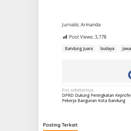
Jurnalis: Armanda
Post Views:
3,778
Bandung Juara
budaya
Jawa
N
Pos sebelumnya
DPRD Dukung Peningkatan Keprofe
a
Pekerja Bangunan Kota Bandung
v
i
g
Posting Terkait