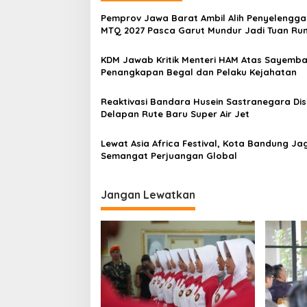
a
s
Pemprov Jawa Barat Ambil Alih Penyelengg
MTQ 2027 Pasca Garut Mundur Jadi Tuan R
i
p
KDM Jawab Kritik Menteri HAM Atas Sayemb
Penangkapan Begal dan Pelaku Kejahatan
o
s
Reaktivasi Bandara Husein Sastranegara Di
Delapan Rute Baru Super Air Jet
Lewat Asia Africa Festival, Kota Bandung Ja
Semangat Perjuangan Global
Jangan Lewatkan