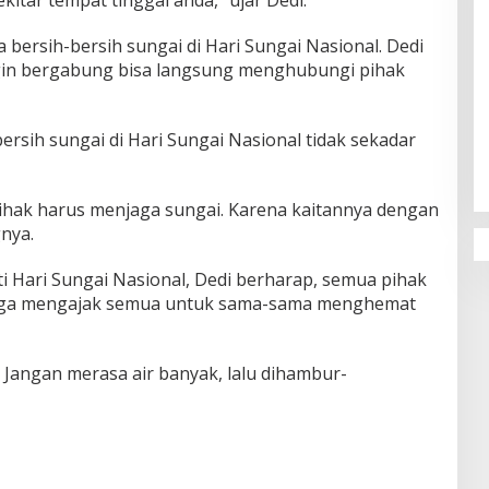
itar tempat tinggal anda,” ujar Dedi.
a bersih-bersih sungai di Hari Sungai Nasional. Dedi
in bergabung bisa langsung menghubungi pihak
Penguatan Pendidikan Agama dan
ersih sungai di Hari Sungai Nasional tidak sekadar
Karakter Sekolah Nur Al Rahman
Bikin Sekolah di Malaysia Tertarik
Mempelajarinya
ihak harus menjaga sungai. Karena kaitannya dengan
gnya.
 Hari Sungai Nasional, Dedi berharap, semua pihak
uga mengajak semua untuk sama-sama menghemat
 Jangan merasa air banyak, lalu dihambur-