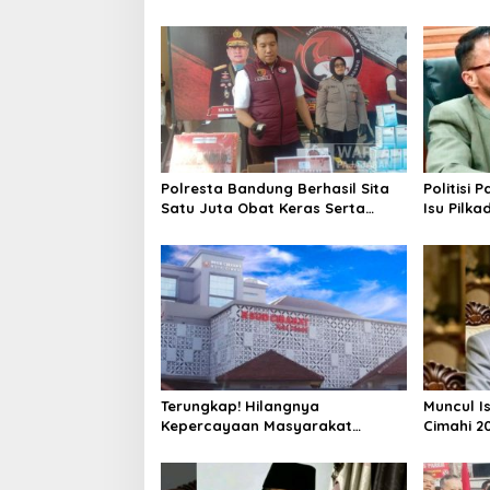
Tindak Ribuan Motor Berknalpot
di Jalan 
Brong
Polresta Bandung Berhasil Sita
Politisi 
Satu Juta Obat Keras Serta
Isu Pilka
Ungkap Ratusan Kasus Narkoba
Terlalu Di
Terungkap! Hilangnya
Muncul I
Kepercayaan Masyarakat
Cimahi 2
Latarbelakangi Rencana
Hanya Be
Rebranding RSUD Cibabat
Parpol