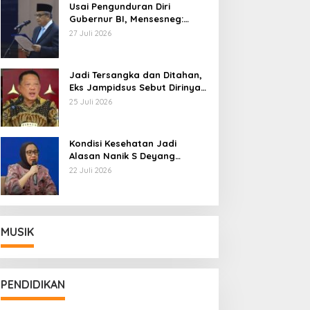
Usai Pengunduran Diri
Gubernur BI, Mensesneg:
Segera Terbit Keppres
27 Juli 2026
Pemberhentian dengan
Hormat
Jadi Tersangka dan Ditahan,
Eks Jampidsus Sebut Dirinya
Korban Kriminalisasi
25 Juli 2026
Kondisi Kesehatan Jadi
Alasan Nanik S Deyang
Mundur dari BGN, Prabowo
22 Juli 2026
Tunjuk Wamentan Sudaryono
MUSIK
PENDIDIKAN