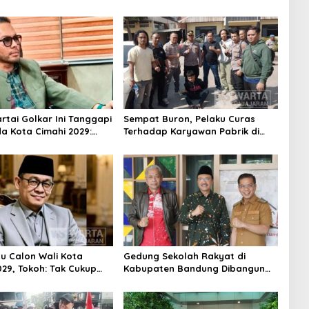
Riau
Lakukan Edukasi dan Pembinaan
Partai Golkar Ini Tanggapi
Sempat Buron, Pelaku Curas
da Kota Cimahi 2029:
Terhadap Karyawan Pabrik di
ni
Majalaya Berhasil Ditangkap
Polisi
su Calon Wali Kota
Gedung Sekolah Rakyat di
029, Tokoh: Tak Cukup
Kabupaten Bandung Dibangun
rmodal Legitimasi
Oktober 2026, Siap Tampung Dua
Ribu Siswa