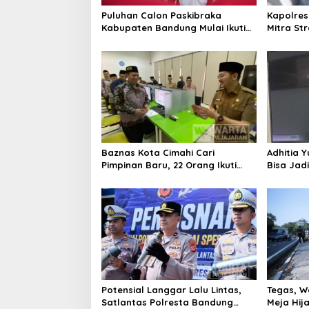
Puluhan Calon Paskibraka
Kapolres
Kabupaten Bandung Mulai Ikuti
Mitra St
Pemusatan Latihan
Kepercay
Baznas Kota Cimahi Cari
Adhitia Y
Pimpinan Baru, 22 Orang Ikuti
Bisa Jad
Seleksi
Masalah 
Potensial Langgar Lalu Lintas,
Tegas, W
Satlantas Polresta Bandung
Meja Hij