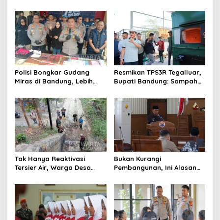
Apel, Lanjut Patroli Skala
Polisi Tangkap Dua terduga
Besar Kabupaten Bandung
Pelaku
Polisi Bongkar Gudang
Resmikan TPS3R Tegalluar,
Miras di Bandung, Lebih
Bupati Bandung: Sampah
dari Enam Ribu Botol Disita
Bukan Hanya Urusan
Pemerintah
Tak Hanya Reaktivasi
Bukan Kurangi
Tersier Air, Warga Desa
Pembangunan, Ini Alasan
Ciburuy Inginkan Jalan
Pemkot Cimahi Lakukan
Alternatif di Padalarang
Pengurangan Belanja
Daerah