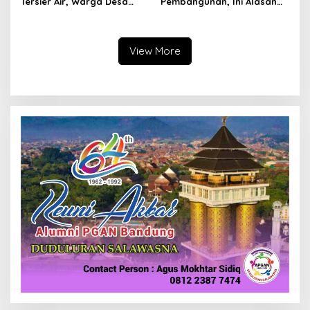
Tersier Air, Warga Desa
Pembangunan, Ini Alasan
Ciburuy Inginkan Jalan
Pemkot Cimahi Lakukan
Alternatif di Padalarang
Pengurangan Belanja
Daerah
View More