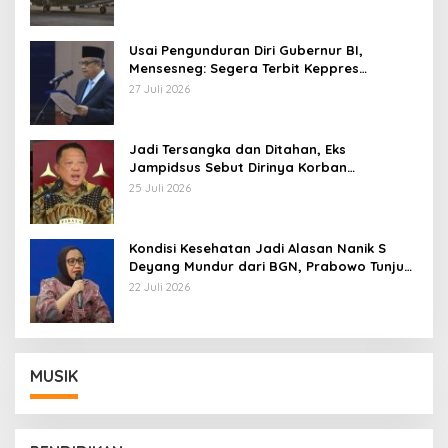
Usai Pengunduran Diri Gubernur BI,
Mensesneg: Segera Terbit Keppres
Pemberhentian dengan Hormat
27 Juli 2026
Jadi Tersangka dan Ditahan, Eks
Jampidsus Sebut Dirinya Korban
Kriminalisasi
25 Juli 2026
Kondisi Kesehatan Jadi Alasan Nanik S
Deyang Mundur dari BGN, Prabowo Tunjuk
Wamentan Sudaryono
22 Juli 2026
MUSIK