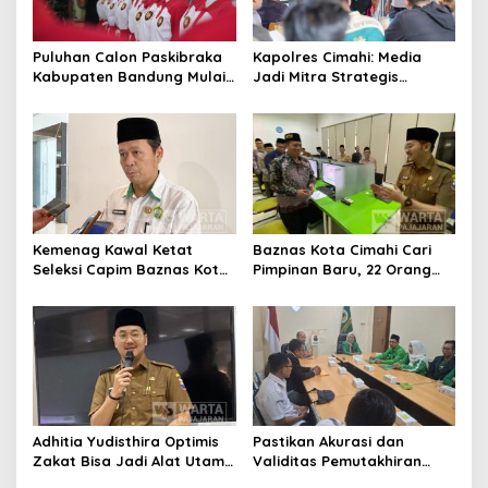
Puluhan Calon Paskibraka
Kapolres Cimahi: Media
Kabupaten Bandung Mulai
Jadi Mitra Strategis
Ikuti Pemusatan Latihan
Bangun Kepercayaan
Publik
Kemenag Kawal Ketat
Baznas Kota Cimahi Cari
Seleksi Capim Baznas Kota
Pimpinan Baru, 22 Orang
Cimahi: Kita Ingin
Ikuti Seleksi
Komisioner Baznas
Berintegritas
Adhitia Yudisthira Optimis
Pastikan Akurasi dan
Zakat Bisa Jadi Alat Utama
Validitas Pemutakhiran
Selesaikan Masalah Sosial
Data Parpol, Bawaslu Kota