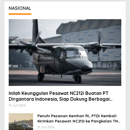
NASIONAL
Inilah Keunggulan Pesawat NC212i Buatan PT
Dirgantara Indonesia, Siap Dukung Berbagai
Operasi TNI
31 Juli 2026
Penuhi Pesanan Kemhan RI, PTDI Kembali
Kirimkan Pesawat NC212i ke Pangkalan TNI
AU
31 Juli 2026