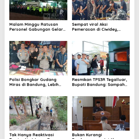
Malam Minggu Ratusan
Sempat viral Aksi
Personel Gabungan Gelar
Pemerasan di Ciwidey,
Apel, Lanjut Patroli Skala
Polisi Tangkap Dua terduga
Besar Kabupaten Bandung
Pelaku
Polisi Bongkar Gudang
Resmikan TPS3R Tegalluar,
Miras di Bandung, Lebih
Bupati Bandung: Sampah
dari Enam Ribu Botol Disita
Bukan Hanya Urusan
Pemerintah
Tak Hanya Reaktivasi
Bukan Kurangi