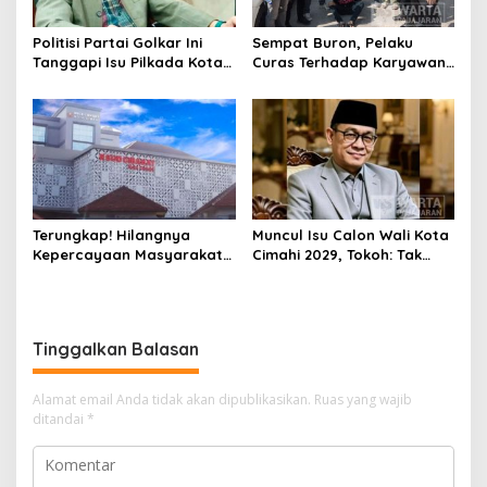
Politisi Partai Golkar Ini
Sempat Buron, Pelaku
Tanggapi Isu Pilkada Kota
Curas Terhadap Karyawan
Cimahi 2029: Terlalu Dini
Pabrik di Majalaya Berhasil
Ditangkap Polisi
Terungkap! Hilangnya
Muncul Isu Calon Wali Kota
Kepercayaan Masyarakat
Cimahi 2029, Tokoh: Tak
Latarbelakangi Rencana
Cukup Hanya Bermodal
Rebranding RSUD Cibabat
Legitimasi Parpol
Tinggalkan Balasan
Alamat email Anda tidak akan dipublikasikan.
Ruas yang wajib
ditandai
*