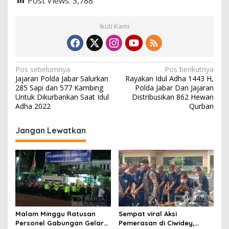
Post Views:
3,788
Ikuti Kami
N
Pos sebelumnya
Pos berikutnya
Jajaran Polda Jabar Salurkan
Rayakan Idul Adha 1443 H,
a
285 Sapi dan 577 Kambing
Polda Jabar Dan Jajaran
v
Untuk Dikurbankan Saat Idul
Distribusikan 862 Hewan
Adha 2022
Qurban
i
g
Jangan Lewatkan
a
s
i
p
o
s
Malam Minggu Ratusan
Sempat viral Aksi
Personel Gabungan Gelar
Pemerasan di Ciwidey,