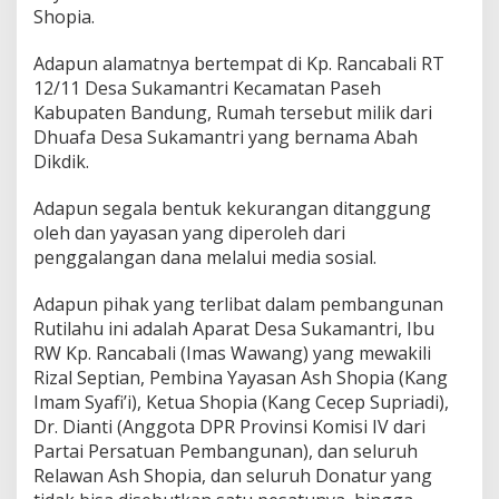
e
Shopia.
s
a
Adapun alamatnya bertempat di Kp. Rancabali RT
S
12/11 Desa Sukamantri Kecamatan Paseh
u
Kabupaten Bandung, Rumah tersebut milik dari
k
a
Dhuafa Desa Sukamantri yang bernama Abah
m
Dikdik.
a
n
Adapun segala bentuk kekurangan ditanggung
t
oleh dan yayasan yang diperoleh dari
r
i
penggalangan dana melalui media sosial.
,
D
Adapun pihak yang terlibat dalam pembangunan
i
Rutilahu ini adalah Aparat Desa Sukamantri, Ibu
s
RW Kp. Rancabali (Imas Wawang) yang mewakili
a
l
Rizal Septian, Pembina Yayasan Ash Shopia (Kang
u
Imam Syafi’i), Ketua Shopia (Kang Cecep Supriadi),
r
Dr. Dianti (Anggota DPR Provinsi Komisi IV dari
k
Partai Persatuan Pembangunan), dan seluruh
a
n
Relawan Ash Shopia, dan seluruh Donatur yang
M