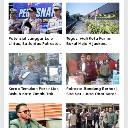
Kota Cimahi
Cimahi Lakukan
Pengawasan
Potensial Langgar Lalu
Tegas, Wali Kota Farhan
Lintas, Satlantas Polresta
Bakal Meja Hijaukan
Bandung Tindak Ribuan
Penebang Pohon di Jalan
Motor Berknalpot Brong
Riau
Kerap Temukan Parkir Liar,
Polresta Bandung Berhasil
Dishub Kota Cimahi Tak
Sita Satu Juta Obat Keras
Henti Lakukan Edukasi dan
Serta Ungkap Ratusan
Pembinaan
Kasus Narkoba