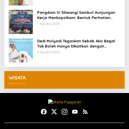
Pangdam III Siliwangi Sambut Kunjungan
Kerja Menkopolkam: Bentuk Perhatian
Pemerintah
7 Agustus 2026
Dedi Mulyadi Tegaskan Sebab Aksi Begal
Tak Boleh Hanya Dikaitkan dengan
Ekonomi
6 Agustus 2026
WISATA