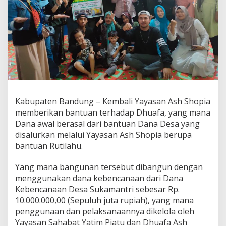
u
)
D
h
u
a
f
a
d
a
r
Kabupaten Bandung – Kembali Yayasan Ash Shopia
i
memberikan bantuan terhadap Dhuafa, yang mana
P
e
Dana awal berasal dari bantuan Dana Desa yang
m
disalurkan melalui Yayasan Ash Shopia berupa
e
bantuan Rutilahu.
r
i
Yang mana bangunan tersebut dibangun dengan
n
t
menggunakan dana kebencanaan dari Dana
a
Kebencanaan Desa Sukamantri sebesar Rp.
h
10.000.000,00 (Sepuluh juta rupiah), yang mana
a
penggunaan dan pelaksanaannya dikelola oleh
n
Yayasan Sahabat Yatim Piatu dan Dhuafa Ash
D