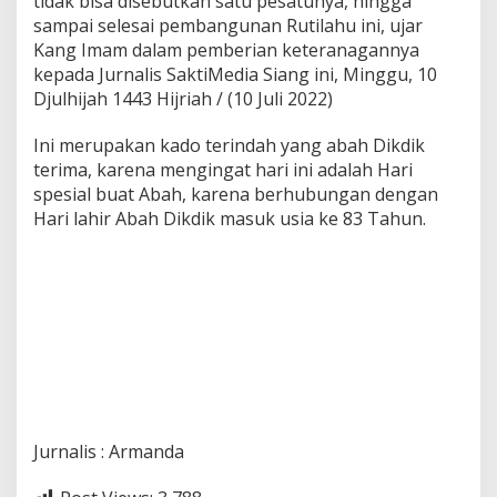
tidak bisa disebutkan satu pesatunya, hingga
e
sampai selesai pembangunan Rutilahu ini, ujar
l
Kang Imam dalam pemberian keteranagannya
a
kepada Jurnalis SaktiMedia Siang ini, Minggu, 10
l
u
Djulhijah 1443 Hijriah / (10 Juli 2022)
i
A
Ini merupakan kado terindah yang abah Dikdik
s
terima, karena mengingat hari ini adalah Hari
h
spesial buat Abah, karena berhubungan dengan
S
h
Hari lahir Abah Dikdik masuk usia ke 83 Tahun.
o
p
i
a
Jurnalis : Armanda