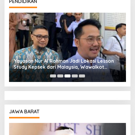
PENDIDIKAN
Yayasan Nur Al Rahman Jadi Lokasi Lesson
P
Study Kepsek dari Malaysia, Wawalkot
B
Adhitia: Kami Bangga
d
JAWA BARAT