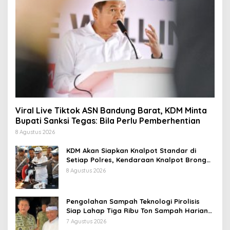
Viral Live Tiktok ASN Bandung Barat, KDM Minta
Bupati Sanksi Tegas: Bila Perlu Pemberhentian
8 Agustus 2026
KDM Akan Siapkan Knalpot Standar di
Setiap Polres, Kendaraan Knalpot Brong
Tertangkap Langsung Ganti
8 Agustus 2026
Pengolahan Sampah Teknologi Pirolisis
Siap Lahap Tiga Ribu Ton Sampah Harian
Jawa Barat
7 Agustus 2026