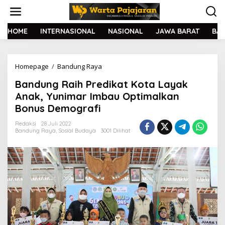
L
e
w
a
HOME
INTERNASIONAL
NASIONAL
JAWA BARAT
BA
t
i
k
Homepage
/
Bandung Raya
B
e
a
k
Bandung Raih Predikat Kota Layak
n
o
d
n
Anak, Yunimar Imbau Optimalkan
u
t
Bonus Demografi
n
e
g
n
Redaksi
28 Juli 2022
R
Bandung Raya
,
Sosial Budaya
3001 Dilihat
a
i
h
P
r
e
d
i
k
a