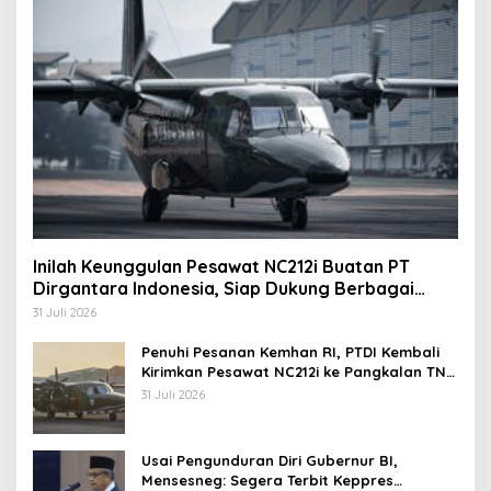
Inilah Keunggulan Pesawat NC212i Buatan PT
Dirgantara Indonesia, Siap Dukung Berbagai
Operasi TNI
31 Juli 2026
Penuhi Pesanan Kemhan RI, PTDI Kembali
Kirimkan Pesawat NC212i ke Pangkalan TNI
AU
31 Juli 2026
Usai Pengunduran Diri Gubernur BI,
Mensesneg: Segera Terbit Keppres