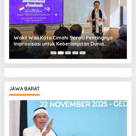
Wakil Wali Kota Cimahi Soroti Pentingnya
Y
Improvisasi untuk Keberlanjutan Dunia
S
Pendidikan
A
JAWA BARAT