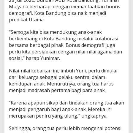
a
Mulyana berharap, dengan memanfaatkan bonus
u
demografi, Kota Bandung bisa naik menjadi
O
predikat Utama.
p
t
i
“Semoga kita bisa mendukung anak-anak
m
berkembang di Kota Bandung melalui kolaborasi
a
bersama berbagai pihak. Bonus demografi juga
l
perlu kita persiapkan dengan nilai-nilai agama dan
k
a
sosial,” harap Yunimar.
n
B
Nilai-nilai kebaikan ini, imbuh Yuni, perlu dimulai
o
dari keluarga sebagai pelaku sentral dalam
n
kehidupan anak. Menurutnya, orang tua harus
u
s
menjadi madrasah pertama bagi para anak.
D
e
“Karena apapun sikap dan tindakan orang tua akan
m
menjadi pengaruh bagi anak-anak. Mereka ini
o
merupakan peniru yang ulung,” ungkapnya.
g
r
a
Sehingga, orang tua perlu lebih mengenal potensi
f