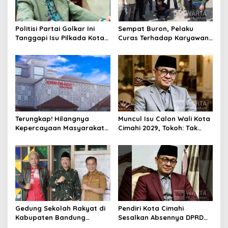
Politisi Partai Golkar Ini
Sempat Buron, Pelaku
Tanggapi Isu Pilkada Kota
Curas Terhadap Karyawan
Cimahi 2029: Terlalu Dini
Pabrik di Majalaya Berhasil
Ditangkap Polisi
Terungkap! Hilangnya
Muncul Isu Calon Wali Kota
Kepercayaan Masyarakat
Cimahi 2029, Tokoh: Tak
Latarbelakangi Rencana
Cukup Hanya Bermodal
Rebranding RSUD Cibabat
Legitimasi Parpol
Gedung Sekolah Rakyat di
Pendiri Kota Cimahi
Kabupaten Bandung
Sesalkan Absennya DPRD
Dibangun Oktober 2026,
dalam Dialog Pembahasan