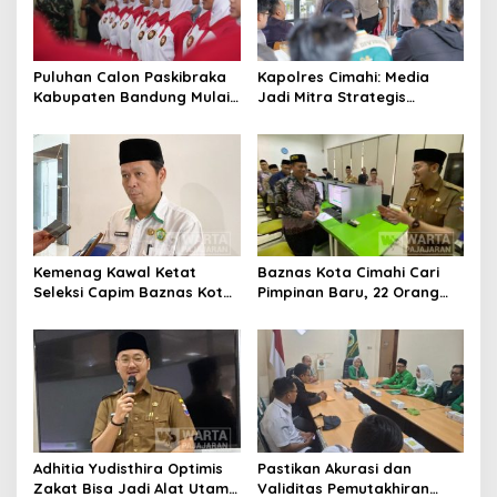
Puluhan Calon Paskibraka
Kapolres Cimahi: Media
Kabupaten Bandung Mulai
Jadi Mitra Strategis
Ikuti Pemusatan Latihan
Bangun Kepercayaan
Publik
Kemenag Kawal Ketat
Baznas Kota Cimahi Cari
Seleksi Capim Baznas Kota
Pimpinan Baru, 22 Orang
Cimahi: Kita Ingin
Ikuti Seleksi
Komisioner Baznas
Berintegritas
Adhitia Yudisthira Optimis
Pastikan Akurasi dan
Zakat Bisa Jadi Alat Utama
Validitas Pemutakhiran