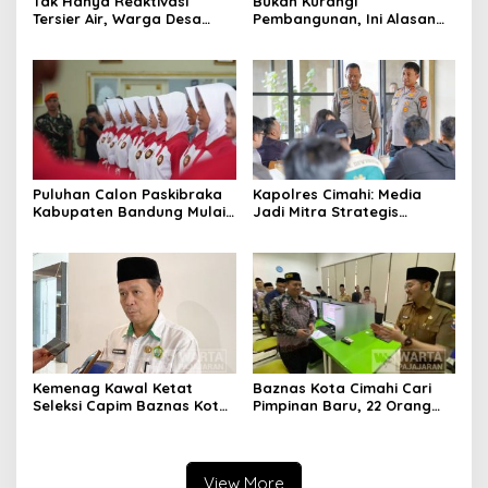
Tak Hanya Reaktivasi
Bukan Kurangi
Tersier Air, Warga Desa
Pembangunan, Ini Alasan
Ciburuy Inginkan Jalan
Pemkot Cimahi Lakukan
Alternatif di Padalarang
Pengurangan Belanja
Daerah
Puluhan Calon Paskibraka
Kapolres Cimahi: Media
Kabupaten Bandung Mulai
Jadi Mitra Strategis
Ikuti Pemusatan Latihan
Bangun Kepercayaan
Publik
Kemenag Kawal Ketat
Baznas Kota Cimahi Cari
Seleksi Capim Baznas Kota
Pimpinan Baru, 22 Orang
Cimahi: Kita Ingin
Ikuti Seleksi
Komisioner Baznas
Berintegritas
View More