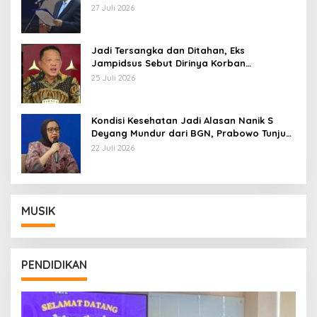
Pemberhentian dengan Hormat
27 Juli 2026
Jadi Tersangka dan Ditahan, Eks
Jampidsus Sebut Dirinya Korban
Kriminalisasi
25 Juli 2026
Kondisi Kesehatan Jadi Alasan Nanik S
Deyang Mundur dari BGN, Prabowo Tunjuk
Wamentan Sudaryono
22 Juli 2026
MUSIK
PENDIDIKAN