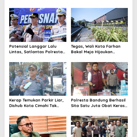
Selesaikan Masalah Sosial
Data Parpol, Bawaslu Kota
Kota Cimahi
Cimahi Lakukan
Pengawasan
Potensial Langgar Lalu
Tegas, Wali Kota Farhan
Lintas, Satlantas Polresta
Bakal Meja Hijaukan
Bandung Tindak Ribuan
Penebang Pohon di Jalan
Motor Berknalpot Brong
Riau
Kerap Temukan Parkir Liar,
Polresta Bandung Berhasil
Dishub Kota Cimahi Tak
Sita Satu Juta Obat Keras
Henti Lakukan Edukasi dan
Serta Ungkap Ratusan
Pembinaan
Kasus Narkoba