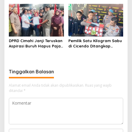
Siap Tampung Dua Ribu
Rebranding RSUD Cibabat
Siswa
DPRD Cimahi Janji Teruskan
Pemilik Satu Kilogram Sabu
Aspirasi Buruh Hapus Pajak
di Cicendo Ditangkap
Penghasilan ke Presiden
Satnarkoba Polres Cimahi
dan DPR
Tinggalkan Balasan
Alamat email Anda tidak akan dipublikasikan.
Ruas yang wajib
ditandai
*