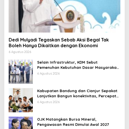
Dedi Mulyadi Tegaskan Sebab Aksi Begal Tak
Boleh Hanya Dikaitkan dengan Ekonomi
6 Agustus 2026
Selain Infrastruktur, KDM Sebut
Pemenuhan Kebutuhan Dasar Masyarakat
Jadi Fokus APBD Jabar 2027
6 Agustus 2026
Kabupaten Bandung dan Cianjur Sepakat
Lanjutkan Bangun konektivitas, Percepat
Pertumbuhan Ekonomi Daerah
6 Agustus 2026
OJK Matangkan Bursa Mineral,
Pengawasan Resmi Dimulai Awal 2027