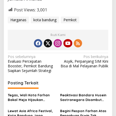
Post Views:
3,001
Harganas
kota bandung
Pemkot
Ikuti Kami
N
Pos sebelumnya
Pos berikutnya
Evaluasi Percepatan
Asyik, Perpanjang SIM Kini
a
Booster, Pemkot Bandung
Bisa di Mal Pelayanan Publik
v
Siapkan Sejumlah Strategi
i
Posting Terkait
g
a
Tegas, Wali Kota Farhan
Reaktivasi Bandara Husein
s
Bakal Meja Hijaukan
Sastranegara Disambut
Penebang Pohon di Jalan
Delapan Rute Baru Super
i
Riau
Air Jet
Lewat Asia Africa Festival,
Begini Respon Farhan Atas
p
Kota Bandung Jaga
Pengakuan Erwin Tak