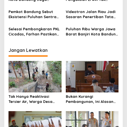
Semangat Perjuangan
Dilibatkan dalam
o
Global
Pemerintahan
Pemkot Bandung Sebut
Videotron Jalan Riau Jadi
s
Eksistensi Puluhan Sentra
Sasaran Penertiban Tata
Industri Jadi Penyumbang
Ruang Kota Bandung
PDRB Terbesar
Selesai Pembongkaran PKL
Puluhan Ribu Warga Jawa
Cicadas, Farhan Pastikan
Barat Banjiri Kota Bandung
Segera Tata Infrastruktur
Saksikan Puncak
Dasar
Milangkala Tatar Sunda
Jangan Lewatkan
Tak Hanya Reaktivasi
Bukan Kurangi
Tersier Air, Warga Desa
Pembangunan, Ini Alasan
Ciburuy Inginkan Jalan
Pemkot Cimahi Lakukan
Alternatif di Padalarang
Pengurangan Belanja
Daerah