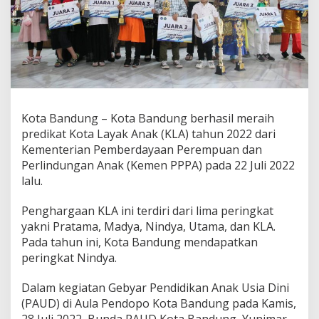
t
K
o
t
a
L
a
y
a
Kota Bandung – Kota Bandung berhasil meraih
k
predikat Kota Layak Anak (KLA) tahun 2022 dari
A
n
Kementerian Pemberdayaan Perempuan dan
a
Perlindungan Anak (Kemen PPPA) pada 22 Juli 2022
k
lalu.
,
Y
Penghargaan KLA ini terdiri dari lima peringkat
u
n
yakni Pratama, Madya, Nindya, Utama, dan KLA.
i
Pada tahun ini, Kota Bandung mendapatkan
m
peringkat Nindya.
a
r
Dalam kegiatan Gebyar Pendidikan Anak Usia Dini
I
m
(PAUD) di Aula Pendopo Kota Bandung pada Kamis,
b
28 Juli 2022, Bunda PAUD Kota Bandung, Yunimar