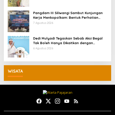
Pangdam III Siliwangi Sambut Kunjungan
Kerja Menkopolkam: Bentuk Perhatian
Pemerintah
7 Agustus 2026
Dedi Mulyadi Tegaskan Sebab Aksi Begal
Tak Boleh Hanya Dikaitkan dengan
Ekonomi
6 Agustus 2026
WISATA