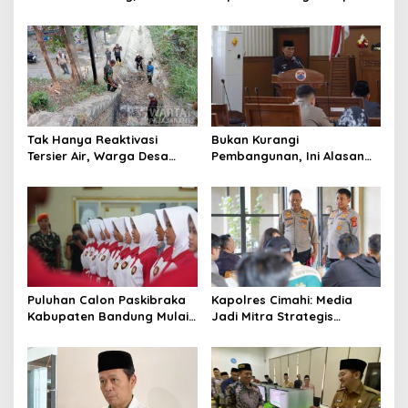
dari Enam Ribu Botol Disita
Bukan Hanya Urusan
Pemerintah
Tak Hanya Reaktivasi
Bukan Kurangi
Tersier Air, Warga Desa
Pembangunan, Ini Alasan
Ciburuy Inginkan Jalan
Pemkot Cimahi Lakukan
Alternatif di Padalarang
Pengurangan Belanja
Daerah
Puluhan Calon Paskibraka
Kapolres Cimahi: Media
Kabupaten Bandung Mulai
Jadi Mitra Strategis
Ikuti Pemusatan Latihan
Bangun Kepercayaan
Publik