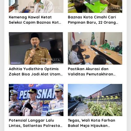
Kemenag Kawal Ketat
Baznas Kota Cimahi Cari
Seleksi Capim Baznas Kota
Pimpinan Baru, 22 Orang
Cimahi: Kita Ingin
Ikuti Seleksi
Komisioner Baznas
Berintegritas
Adhitia Yudisthira Optimis
Pastikan Akurasi dan
Zakat Bisa Jadi Alat Utama
Validitas Pemutakhiran
Selesaikan Masalah Sosial
Data Parpol, Bawaslu Kota
Kota Cimahi
Cimahi Lakukan
Pengawasan
Potensial Langgar Lalu
Tegas, Wali Kota Farhan
Lintas, Satlantas Polresta
Bakal Meja Hijaukan
Bandung Tindak Ribuan
Penebang Pohon di Jalan