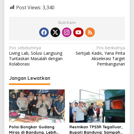
Post Views:
3,340
Ikuti Kami
N
Pos sebelumnya
Pos berikutnya
Living Lab, Solusi Langsung
Sertijab Kadis, Yana Pinta
a
Tuntaskan Masalah dengan
Akselerasi Target
v
Kolaborasi
Pembangunan
i
Jangan Lewatkan
g
a
s
i
p
o
Polisi Bongkar Gudang
Resmikan TPS3R Tegalluar,
s
Miras di Bandung, Lebih
Bupati Bandung: Sampah