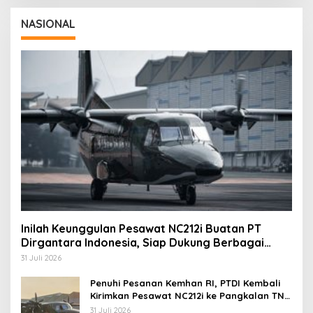
NASIONAL
Inilah Keunggulan Pesawat NC212i Buatan PT
Dirgantara Indonesia, Siap Dukung Berbagai
Operasi TNI
31 Juli 2026
Penuhi Pesanan Kemhan RI, PTDI Kembali
Kirimkan Pesawat NC212i ke Pangkalan TNI
AU
31 Juli 2026