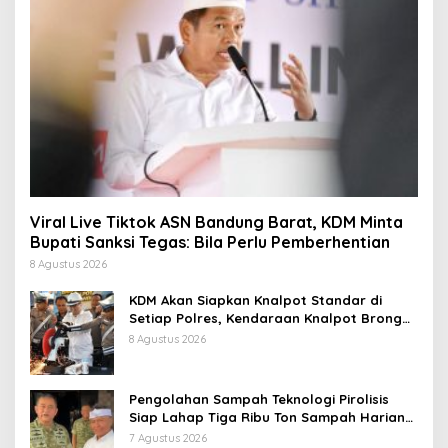
Viral Live Tiktok ASN Bandung Barat, KDM Minta
Bupati Sanksi Tegas: Bila Perlu Pemberhentian
8 Agustus 2026
KDM Akan Siapkan Knalpot Standar di
Setiap Polres, Kendaraan Knalpot Brong
Tertangkap Langsung Ganti
8 Agustus 2026
Pengolahan Sampah Teknologi Pirolisis
Siap Lahap Tiga Ribu Ton Sampah Harian
Jawa Barat
7 Agustus 2026