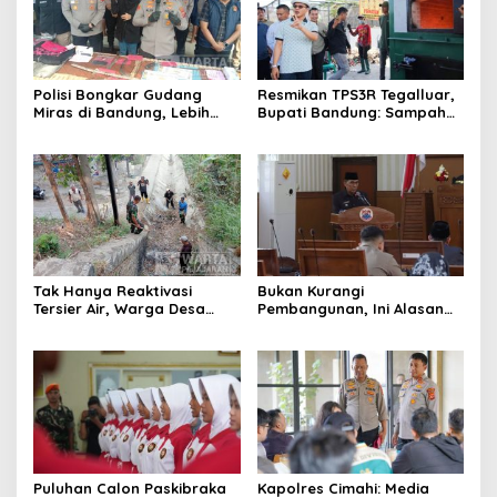
Polisi Bongkar Gudang
Resmikan TPS3R Tegalluar,
Miras di Bandung, Lebih
Bupati Bandung: Sampah
dari Enam Ribu Botol Disita
Bukan Hanya Urusan
Pemerintah
Tak Hanya Reaktivasi
Bukan Kurangi
Tersier Air, Warga Desa
Pembangunan, Ini Alasan
Ciburuy Inginkan Jalan
Pemkot Cimahi Lakukan
Alternatif di Padalarang
Pengurangan Belanja
Daerah
Puluhan Calon Paskibraka
Kapolres Cimahi: Media