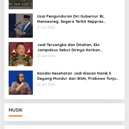
Usai Pengunduran Diri Gubernur BI,
Mensesneg: Segera Terbit Keppres
Pemberhentian dengan Hormat
27 Juli 2026
Jadi Tersangka dan Ditahan, Eks
Jampidsus Sebut Dirinya Korban
Kriminalisasi
25 Juli 2026
Kondisi Kesehatan Jadi Alasan Nanik S
Deyang Mundur dari BGN, Prabowo Tunjuk
Wamentan Sudaryono
22 Juli 2026
MUSIK