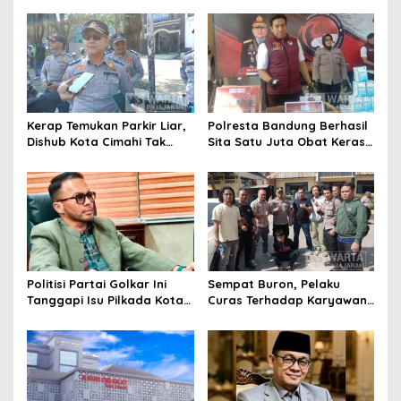
Motor Berknalpot Brong
Riau
Kerap Temukan Parkir Liar,
Polresta Bandung Berhasil
Dishub Kota Cimahi Tak
Sita Satu Juta Obat Keras
Henti Lakukan Edukasi dan
Serta Ungkap Ratusan
Pembinaan
Kasus Narkoba
Politisi Partai Golkar Ini
Sempat Buron, Pelaku
Tanggapi Isu Pilkada Kota
Curas Terhadap Karyawan
Cimahi 2029: Terlalu Dini
Pabrik di Majalaya Berhasil
Ditangkap Polisi