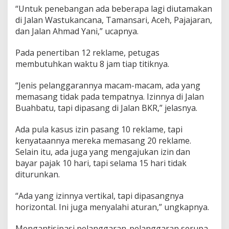
R
“Untuk penebangan ada beberapa lagi diutamakan
e
di Jalan Wastukancana, Tamansari, Aceh, Pajajaran,
k
dan Jalan Ahmad Yani,” ucapnya.
l
a
m
Pada penertiban 12 reklame, petugas
e
membutuhkan waktu 8 jam tiap titiknya.
I
l
“Jenis pelanggarannya macam-macam, ada yang
e
memasang tidak pada tempatnya. Izinnya di Jalan
g
a
Buahbatu, tapi dipasang di Jalan BKR,” jelasnya.
l
Ada pula kasus izin pasang 10 reklame, tapi
kenyataannya mereka memasang 20 reklame.
Selain itu, ada juga yang mengajukan izin dan
bayar pajak 10 hari, tapi selama 15 hari tidak
diturunkan.
“Ada yang izinnya vertikal, tapi dipasangnya
horizontal. Ini juga menyalahi aturan,” ungkapnya.
Mengantisipasi pelanggaran-pelanggaran serupa