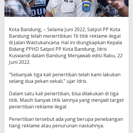
a
t
p
o
l
Kota Bandung, – Selama Juni 2022, Satpol PP Kota
P
P
Bandung telah menertibkan 16 titik reklame ilegal
T
di Jalan Wastukancana. Hal ini diungkapkan Kepala
e
Bidang PPHD Satpol PP Kota Bandung, Idris
g
Kuswandi dalam Bandung Menjawab edisi Rabu, 22
a
s
Juni 2022.
k
a
“Sebanyak tiga kali penertiban telah kami lakukan
n
selang dua pekan sekali,” ujar Idris.
a
k
Dalam satu kali penertiban, bisa dilakukan di tiga
a
n
titik. Masih banyak titik lainnya yang menjadi target
T
penertiban reklame ilegal.
e
b
Penertiban tersebut ada yang berupa penebangan
a
tiang reklame atau penurunan naskahnya.
n
g