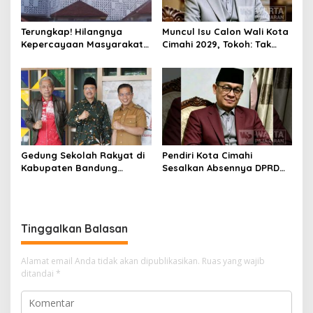
Terungkap! Hilangnya
Muncul Isu Calon Wali Kota
Kepercayaan Masyarakat
Cimahi 2029, Tokoh: Tak
Latarbelakangi Rencana
Cukup Hanya Bermodal
Rebranding RSUD Cibabat
Legitimasi Parpol
Gedung Sekolah Rakyat di
Pendiri Kota Cimahi
Kabupaten Bandung
Sesalkan Absennya DPRD
Dibangun Oktober 2026,
dalam Dialog Pembahasan
Siap Tampung Dua Ribu
Rebranding RSUD Cibabat
Siswa
Tinggalkan Balasan
Alamat email Anda tidak akan dipublikasikan.
Ruas yang wajib
ditandai
*