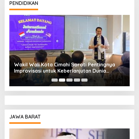
PENDIDIKAN
Wakil Wali Kota Cimahi Soroti Pentingnya
Y
Improvisasi untuk Keberlanjutan Dunia
S
Pendidikan
A
JAWA BARAT