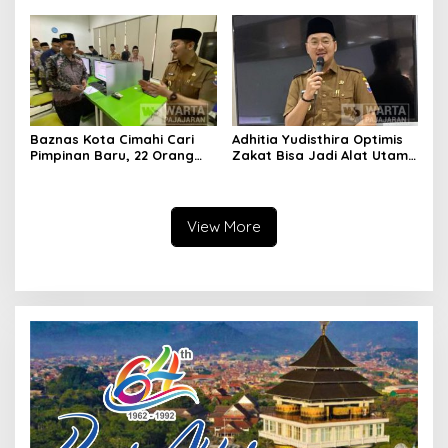
Publik
Komisioner Baznas
Berintegritas
Baznas Kota Cimahi Cari
Adhitia Yudisthira Optimis
Pimpinan Baru, 22 Orang
Zakat Bisa Jadi Alat Utama
Ikuti Seleksi
Selesaikan Masalah Sosial
Kota Cimahi
View More