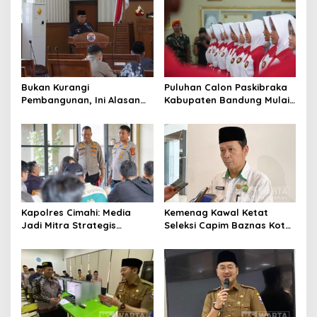
a
s
i
p
o
Bukan Kurangi
Puluhan Calon Paskibraka
s
Pembangunan, Ini Alasan
Kabupaten Bandung Mulai
Pemkot Cimahi Lakukan
Ikuti Pemusatan Latihan
Pengurangan Belanja
Daerah
Kapolres Cimahi: Media
Kemenag Kawal Ketat
Jadi Mitra Strategis
Seleksi Capim Baznas Kota
Bangun Kepercayaan
Cimahi: Kita Ingin
Publik
Komisioner Baznas
Berintegritas