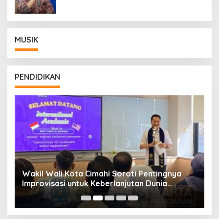
MUSIK
PENDIDIKAN
Wakil Wali Kota Cimahi Soroti Pentingnya
Y
Improvisasi untuk Keberlanjutan Dunia
S
Pendidikan
A