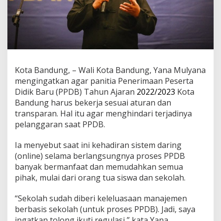
u
n
g
,
Y
a
n
a
Kota Bandung, – Wali Kota Bandung, Yana Mulyana
:
mengingatkan agar panitia Penerimaan Peserta
J
Didik Baru (PPDB) Tahun Ajaran
2022/2023
Kota
a
Bandung harus bekerja sesuai aturan dan
g
a
transparan. Hal itu agar menghindari terjadinya
T
pelanggaran saat PPDB.
r
a
Ia menyebut saat ini kehadiran sistem daring
n
(online) selama berlangsungnya proses PPDB
s
p
banyak bermanfaat dan memudahkan semua
a
pihak, mulai dari orang tua siswa dan sekolah.
r
a
“Sekolah sudah diberi keleluasaan manajemen
n
berbasis sekolah (untuk proses PPDB). Jadi, saya
s
i
ingatkan tolong ikuti regulasi,” kata Yana.