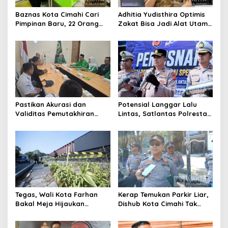
Baznas Kota Cimahi Cari
Adhitia Yudisthira Optimis
Pimpinan Baru, 22 Orang
Zakat Bisa Jadi Alat Utama
Ikuti Seleksi
Selesaikan Masalah Sosial
Kota Cimahi
Pastikan Akurasi dan
Potensial Langgar Lalu
Validitas Pemutakhiran
Lintas, Satlantas Polresta
Data Parpol, Bawaslu Kota
Bandung Tindak Ribuan
Cimahi Lakukan
Motor Berknalpot Brong
Pengawasan
Tegas, Wali Kota Farhan
Kerap Temukan Parkir Liar,
Bakal Meja Hijaukan
Dishub Kota Cimahi Tak
Penebang Pohon di Jalan
Henti Lakukan Edukasi dan
Riau
Pembinaan