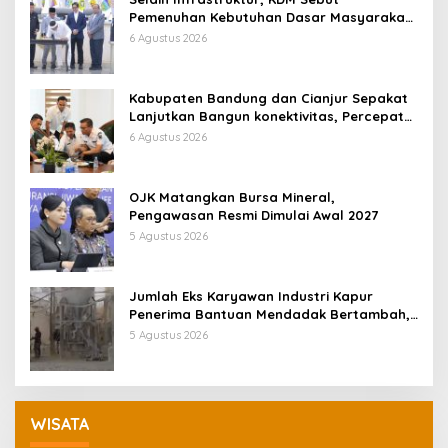
Pemenuhan Kebutuhan Dasar Masyarakat
Jadi Fokus APBD Jabar 2027
6 Agustus 2026
Kabupaten Bandung dan Cianjur Sepakat
Lanjutkan Bangun konektivitas, Percepat
Pertumbuhan Ekonomi Daerah
6 Agustus 2026
OJK Matangkan Bursa Mineral,
Pengawasan Resmi Dimulai Awal 2027
5 Agustus 2026
Jumlah Eks Karyawan Industri Kapur
Penerima Bantuan Mendadak Bertambah,
KDM: Kita Identifikasi
5 Agustus 2026
WISATA