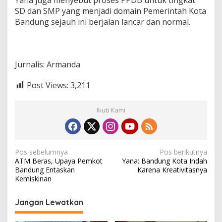
SD dan SMP yang menjadi domain Pemerintah Kota
Bandung sejauh ini berjalan lancar dan normal.
Jurnalis: Armanda
Post Views:
3,211
Ikuti Kami
N
Pos sebelumnya
Pos berikutnya
ATM Beras, Upaya Pemkot
Yana: Bandung Kota Indah
a
Bandung Entaskan
Karena Kreativitasnya
v
Kemiskinan
i
Jangan Lewatkan
g