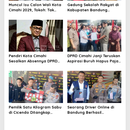
Muncul Isu Calon Wali Kota
Gedung Sekolah Rakyat di
Cimahi 2029, Tokoh: Tak
Kabupaten Bandung
Cukup Hanya Bermodal
Dibangun Oktober 2026,
Legitimasi Parpol
Siap Tampung Dua Ribu
Siswa
Pendiri Kota Cimahi
DPRD Cimahi Janji Teruskan
Sesalkan Absennya DPRD
Aspirasi Buruh Hapus Pajak
dalam Dialog Pembahasan
Penghasilan ke Presiden
Rebranding RSUD Cibabat
dan DPR
Pemilik Satu Kilogram Sabu
Seorang Driver Online di
di Cicendo Ditangkap
Bandung Berhasil
Satnarkoba Polres Cimahi
Selamatkan Diri dari Upaya
Pelaku Pencurian