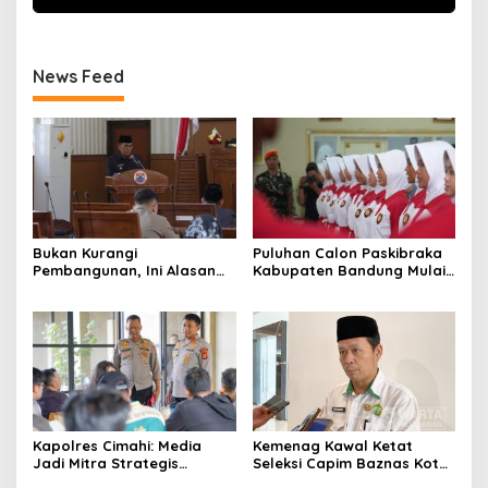
News Feed
Bukan Kurangi
Puluhan Calon Paskibraka
Pembangunan, Ini Alasan
Kabupaten Bandung Mulai
Pemkot Cimahi Lakukan
Ikuti Pemusatan Latihan
Pengurangan Belanja
Daerah
Kapolres Cimahi: Media
Kemenag Kawal Ketat
Jadi Mitra Strategis
Seleksi Capim Baznas Kota
Bangun Kepercayaan
Cimahi: Kita Ingin