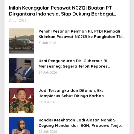
Inilah Keunggulan Pesawat NC212i Buatan PT
Dirgantara Indonesia, Siap Dukung Berbagai
Operasi TNI
31 Juli 2026
Penuhi Pesanan Kemhan RI, PTDI Kembali
Kirimkan Pesawat NC212i ke Pangkalan TNI
AU
31 Juli 2026
Usai Pengunduran Diri Gubernur BI,
Mensesneg: Segera Terbit Keppres
Pemberhentian dengan Hormat
27 Juli 2026
Jadi Tersangka dan Ditahan, Eks
Jampidsus Sebut Dirinya Korban
Kriminalisasi
25 Juli 2026
Kondisi Kesehatan Jadi Alasan Nanik S
Deyang Mundur dari BGN, Prabowo Tunjuk
Wamentan Sudaryono
22 Juli 2026