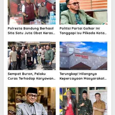
Polresta Bandung Berhasil
Politisi Partai Golkar Ini
Sita Satu Juta Obat Keras
Tanggapi Isu Pilkada Kota
Serta Ungkap Ratusan
Cimahi 2029: Terlalu Dini
Kasus Narkoba
Sempat Buron, Pelaku
Terungkap! Hilangnya
Curas Terhadap Karyawan
Kepercayaan Masyarakat
Pabrik di Majalaya Berhasil
Latarbelakangi Rencana
Ditangkap Polisi
Rebranding RSUD Cibabat