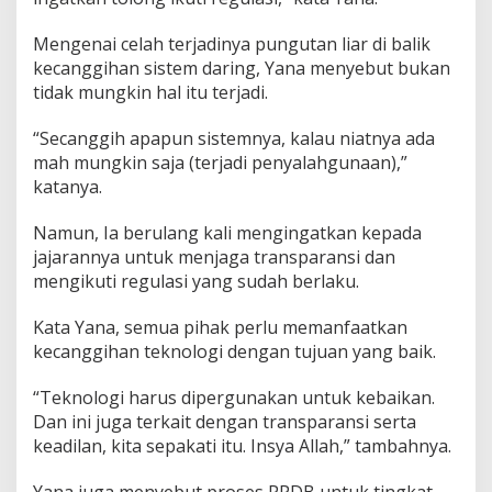
,
I
Mengenai celah terjadinya pungutan liar di balik
k
kecanggihan sistem daring, Yana menyebut bukan
u
tidak mungkin hal itu terjadi.
t
i
R
“Secanggih apapun sistemnya, kalau niatnya ada
e
mah mungkin saja (terjadi penyalahgunaan),”
g
katanya.
u
l
a
Namun, Ia berulang kali mengingatkan kepada
s
jajarannya untuk menjaga transparansi dan
i
mengikuti regulasi yang sudah berlaku.
!
Kata Yana, semua pihak perlu memanfaatkan
kecanggihan teknologi dengan tujuan yang baik.
“Teknologi harus dipergunakan untuk kebaikan.
Dan ini juga terkait dengan transparansi serta
keadilan, kita sepakati itu. Insya Allah,” tambahnya.
Yana juga menyebut proses PPDB untuk tingkat