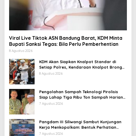
Viral Live Tiktok ASN Bandung Barat, KDM Minta
Bupati Sanksi Tegas: Bila Perlu Pemberhentian
8 Agustus 2026
KDM Akan Siapkan Knalpot Standar di
Setiap Polres, Kendaraan Knalpot Brong
Tertangkap Langsung Ganti
8 Agustus 2026
Pengolahan Sampah Teknologi Pirolisis
Siap Lahap Tiga Ribu Ton Sampah Harian
Jawa Barat
7 Agustus 2026
Pangdam III Siliwangi Sambut Kunjungan
Kerja Menkopolkam: Bentuk Perhatian
Pemerintah
7 Agustus 2026