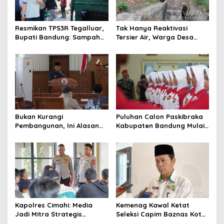
Resmikan TPS3R Tegalluar,
Tak Hanya Reaktivasi
Bupati Bandung: Sampah
Tersier Air, Warga Desa
Bukan Hanya Urusan
Ciburuy Inginkan Jalan
Pemerintah
Alternatif di Padalarang
Bukan Kurangi
Puluhan Calon Paskibraka
Pembangunan, Ini Alasan
Kabupaten Bandung Mulai
Pemkot Cimahi Lakukan
Ikuti Pemusatan Latihan
Pengurangan Belanja
Daerah
Kapolres Cimahi: Media
Kemenag Kawal Ketat
Jadi Mitra Strategis
Seleksi Capim Baznas Kota
Bangun Kepercayaan
Cimahi: Kita Ingin