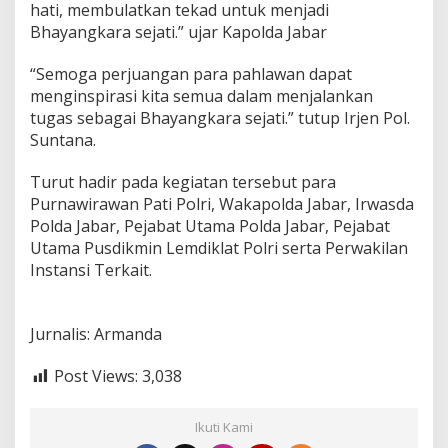
hati, membulatkan tekad untuk menjadi
a
n
Bhayangkara sejati.” ujar Kapolda Jabar
g
k
“Semoga perjuangan para pahlawan dapat
a
menginspirasi kita semua dalam menjalankan
r
tugas sebagai Bhayangkara sejati.” tutup Irjen Pol.
a
K
Suntana.
e
-
Turut hadir pada kegiatan tersebut para
7
Purnawirawan Pati Polri, Wakapolda Jabar, Irwasda
6
Polda Jabar, Pejabat Utama Polda Jabar, Pejabat
T
a
Utama Pusdikmin Lemdiklat Polri serta Perwakilan
h
Instansi Terkait.
u
n
2
Jurnalis: Armanda
0
2
2
Post Views:
3,038
Ikuti Kami