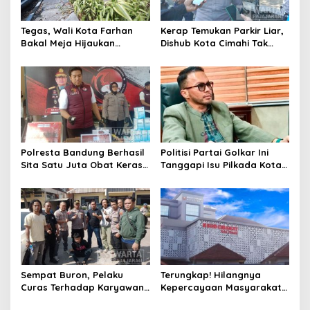
Tegas, Wali Kota Farhan
Kerap Temukan Parkir Liar,
Bakal Meja Hijaukan
Dishub Kota Cimahi Tak
Penebang Pohon di Jalan
Henti Lakukan Edukasi dan
Riau
Pembinaan
Polresta Bandung Berhasil
Politisi Partai Golkar Ini
Sita Satu Juta Obat Keras
Tanggapi Isu Pilkada Kota
Serta Ungkap Ratusan
Cimahi 2029: Terlalu Dini
Kasus Narkoba
Sempat Buron, Pelaku
Terungkap! Hilangnya
Curas Terhadap Karyawan
Kepercayaan Masyarakat
Pabrik di Majalaya Berhasil
Latarbelakangi Rencana