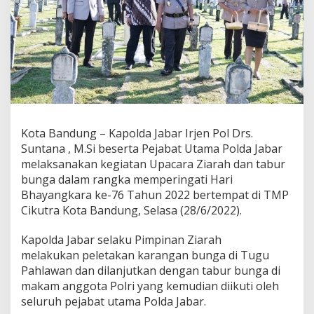
Z
i
a
r
a
h
D
a
n
T
a
Kota Bandung – Kapolda Jabar Irjen Pol Drs.
b
Suntana , M.Si beserta Pejabat Utama Polda Jabar
u
melaksanakan kegiatan Upacara Ziarah dan tabur
r
bunga dalam rangka memperingati Hari
B
Bhayangkara ke-76 Tahun 2022 bertempat di TMP
u
n
Cikutra Kota Bandung, Selasa (28/6/2022).
g
a
Kapolda Jabar selaku Pimpinan Ziarah
D
melakukan peletakan karangan bunga di Tugu
a
Pahlawan dan dilanjutkan dengan tabur bunga di
l
a
makam anggota Polri yang kemudian diikuti oleh
m
seluruh pejabat utama Polda Jabar.
R