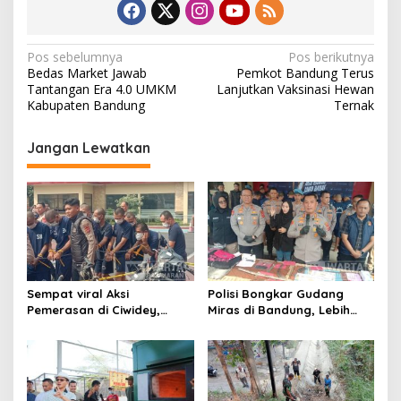
N
Pos sebelumnya
Pos berikutnya
Bedas Market Jawab
Pemkot Bandung Terus
a
Tantangan Era 4.0 UMKM
Lanjutkan Vaksinasi Hewan
v
Kabupaten Bandung
Ternak
i
Jangan Lewatkan
g
a
s
i
p
o
Sempat viral Aksi
Polisi Bongkar Gudang
s
Pemerasan di Ciwidey,
Miras di Bandung, Lebih
Polisi Tangkap Dua terduga
dari Enam Ribu Botol Disita
Pelaku