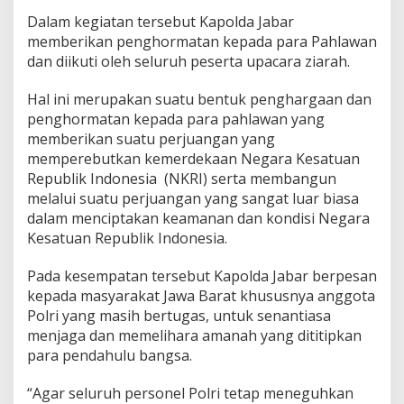
a
Dalam kegiatan tersebut Kapolda Jabar
n
memberikan penghormatan kepada para Pahlawan
g
k
dan diikuti oleh seluruh peserta upacara ziarah.
a
M
Hal ini merupakan suatu bentuk penghargaan dan
e
penghormatan kepada para pahlawan yang
m
memberikan suatu perjuangan yang
p
e
memperebutkan kemerdekaan Negara Kesatuan
r
Republik Indonesia (NKRI) serta membangun
i
melalui suatu perjuangan yang sangat luar biasa
n
dalam menciptakan keamanan dan kondisi Negara
g
a
Kesatuan Republik Indonesia.
t
i
Pada kesempatan tersebut Kapolda Jabar berpesan
H
kepada masyarakat Jawa Barat khususnya anggota
a
Polri yang masih bertugas, untuk senantiasa
r
i
menjaga dan memelihara amanah yang dititipkan
B
para pendahulu bangsa.
h
a
“Agar seluruh personel Polri tetap meneguhkan
y