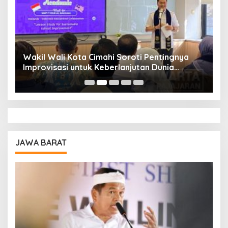
Wakil Wali Kota Cimahi Soroti Pentingnya
Y
Improvisasi untuk Keberlanjutan Dunia
S
Pendidikan
A
JAWA BARAT