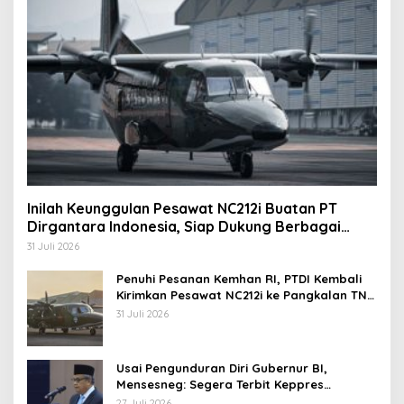
Inilah Keunggulan Pesawat NC212i Buatan PT
Dirgantara Indonesia, Siap Dukung Berbagai
Operasi TNI
31 Juli 2026
Penuhi Pesanan Kemhan RI, PTDI Kembali
Kirimkan Pesawat NC212i ke Pangkalan TNI
AU
31 Juli 2026
Usai Pengunduran Diri Gubernur BI,
Mensesneg: Segera Terbit Keppres
Pemberhentian dengan Hormat
27 Juli 2026