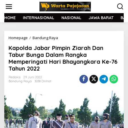
L
e
w
a
HOME
INTERNASIONAL
NASIONAL
JAWA BARAT
BA
t
i
k
Homepage
/
Bandung Raya
K
e
a
k
Kapolda Jabar Pimpin Ziarah Dan
p
o
o
n
Tabur Bunga Dalam Rangka
l
t
Memperingati Hari Bhayangkara Ke-76
d
e
Tahun 2022
a
n
J
Redaksi
29 Juni 2022
a
Bandung Raya
3038 Dilihat
b
a
r
P
i
m
p
i
n