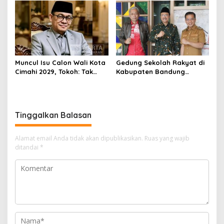
Ditangkap Polisi
Rebranding RSUD Cibabat
Muncul Isu Calon Wali Kota
Gedung Sekolah Rakyat di
Cimahi 2029, Tokoh: Tak
Kabupaten Bandung
Cukup Hanya Bermodal
Dibangun Oktober 2026,
Legitimasi Parpol
Siap Tampung Dua Ribu
Siswa
Tinggalkan Balasan
Alamat email Anda tidak akan dipublikasikan.
Ruas yang wajib
ditandai
*