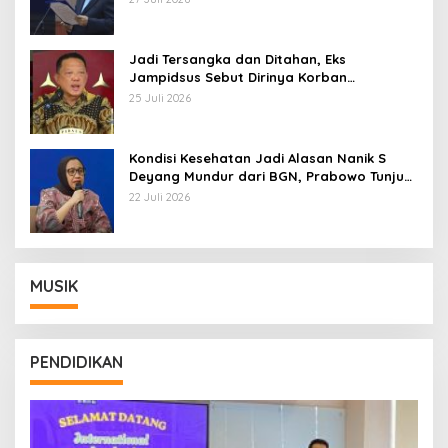
Jadi Tersangka dan Ditahan, Eks
Jampidsus Sebut Dirinya Korban
Kriminalisasi
25 Juli 2026
Kondisi Kesehatan Jadi Alasan Nanik S
Deyang Mundur dari BGN, Prabowo Tunjuk
Wamentan Sudaryono
22 Juli 2026
MUSIK
PENDIDIKAN