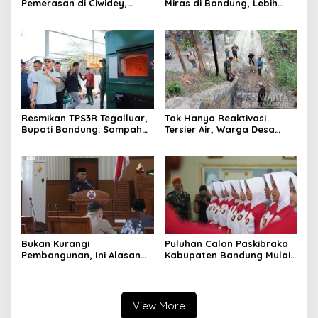
Pemerasan di Ciwidey,
Miras di Bandung, Lebih
Polisi Tangkap Dua terduga
dari Enam Ribu Botol Disita
Pelaku
Resmikan TPS3R Tegalluar,
Tak Hanya Reaktivasi
Bupati Bandung: Sampah
Tersier Air, Warga Desa
Bukan Hanya Urusan
Ciburuy Inginkan Jalan
Pemerintah
Alternatif di Padalarang
Bukan Kurangi
Puluhan Calon Paskibraka
Pembangunan, Ini Alasan
Kabupaten Bandung Mulai
Pemkot Cimahi Lakukan
Ikuti Pemusatan Latihan
Pengurangan Belanja
Daerah
View More