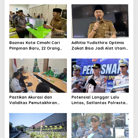
Publik
Komisioner Baznas
Berintegritas
Baznas Kota Cimahi Cari
Adhitia Yudisthira Optimis
Pimpinan Baru, 22 Orang
Zakat Bisa Jadi Alat Utama
Ikuti Seleksi
Selesaikan Masalah Sosial
Kota Cimahi
Pastikan Akurasi dan
Potensial Langgar Lalu
Validitas Pemutakhiran
Lintas, Satlantas Polresta
Data Parpol, Bawaslu Kota
Bandung Tindak Ribuan
Cimahi Lakukan
Motor Berknalpot Brong
Pengawasan