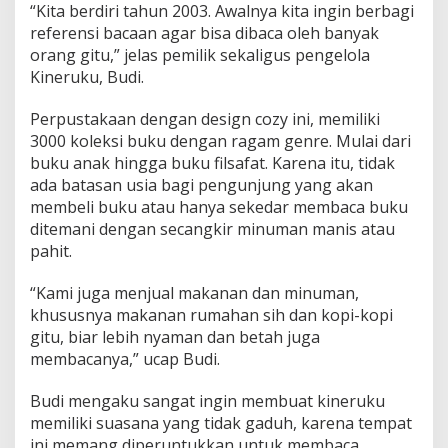
“Kita berdiri tahun 2003. Awalnya kita ingin berbagi
a
l
referensi bacaan agar bisa dibaca oleh banyak
a
orang gitu,” jelas pemilik sekaligus pengelola
h
Kineruku, Budi.
S
a
Perpustakaan dengan design cozy ini, memiliki
t
u
3000 koleksi buku dengan ragam genre. Mulai dari
n
buku anak hingga buku filsafat. Karena itu, tidak
y
ada batasan usia bagi pengunjung yang akan
a
membeli buku atau hanya sekedar membaca buku
ditemani dengan secangkir minuman manis atau
pahit.
“Kami juga menjual makanan dan minuman,
khususnya makanan rumahan sih dan kopi-kopi
gitu, biar lebih nyaman dan betah juga
membacanya,” ucap Budi.
Budi mengaku sangat ingin membuat kineruku
memiliki suasana yang tidak gaduh, karena tempat
ini memang diperuntukkan untuk membaca.