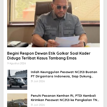
Begini Respon Dewan Etik Golkar Soal Kader
Diduga Terlibat Kasus Tambang Emas
9 Agustus 2026
Inilah Keunggulan Pesawat NC212i Buatan
PT Dirgantara Indonesia, Siap Dukung
Berbagai Operasi TNI
31 Juli 2026
Penuhi Pesanan Kemhan RI, PTDI Kembali
Kirimkan Pesawat NC212i ke Pangkalan TNI
AU
31 Juli 2026