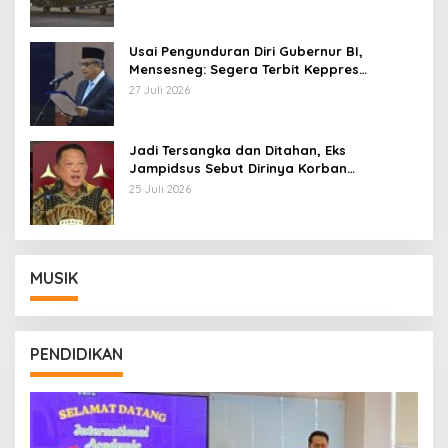
Usai Pengunduran Diri Gubernur BI,
Mensesneg: Segera Terbit Keppres
Pemberhentian dengan Hormat
27 Juli 2026
Jadi Tersangka dan Ditahan, Eks
Jampidsus Sebut Dirinya Korban
Kriminalisasi
25 Juli 2026
MUSIK
PENDIDIKAN