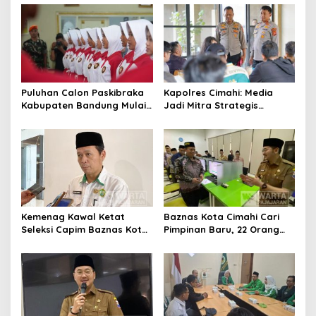
Alternatif di Padalarang
Pengurangan Belanja
Daerah
Puluhan Calon Paskibraka
Kapolres Cimahi: Media
Kabupaten Bandung Mulai
Jadi Mitra Strategis
Ikuti Pemusatan Latihan
Bangun Kepercayaan
Publik
Kemenag Kawal Ketat
Baznas Kota Cimahi Cari
Seleksi Capim Baznas Kota
Pimpinan Baru, 22 Orang
Cimahi: Kita Ingin
Ikuti Seleksi
Komisioner Baznas
Berintegritas