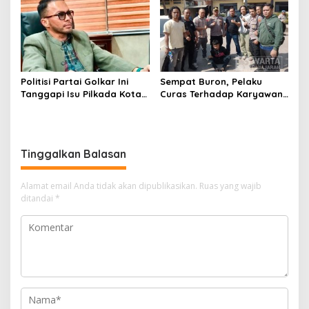
Politisi Partai Golkar Ini
Sempat Buron, Pelaku
Tanggapi Isu Pilkada Kota
Curas Terhadap Karyawan
Cimahi 2029: Terlalu Dini
Pabrik di Majalaya Berhasil
Ditangkap Polisi
Tinggalkan Balasan
Alamat email Anda tidak akan dipublikasikan.
Ruas yang wajib
ditandai
*