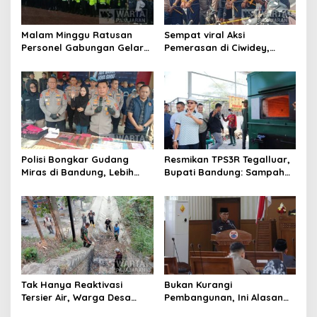
Malam Minggu Ratusan
Sempat viral Aksi
Personel Gabungan Gelar
Pemerasan di Ciwidey,
Apel, Lanjut Patroli Skala
Polisi Tangkap Dua terduga
Besar Kabupaten Bandung
Pelaku
Polisi Bongkar Gudang
Resmikan TPS3R Tegalluar,
Miras di Bandung, Lebih
Bupati Bandung: Sampah
dari Enam Ribu Botol Disita
Bukan Hanya Urusan
Pemerintah
Tak Hanya Reaktivasi
Bukan Kurangi
Tersier Air, Warga Desa
Pembangunan, Ini Alasan
Ciburuy Inginkan Jalan
Pemkot Cimahi Lakukan