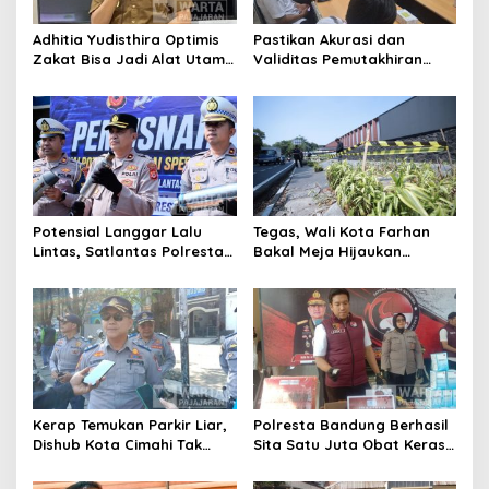
Adhitia Yudisthira Optimis
Pastikan Akurasi dan
Zakat Bisa Jadi Alat Utama
Validitas Pemutakhiran
Selesaikan Masalah Sosial
Data Parpol, Bawaslu Kota
Kota Cimahi
Cimahi Lakukan
Pengawasan
Potensial Langgar Lalu
Tegas, Wali Kota Farhan
Lintas, Satlantas Polresta
Bakal Meja Hijaukan
Bandung Tindak Ribuan
Penebang Pohon di Jalan
Motor Berknalpot Brong
Riau
Kerap Temukan Parkir Liar,
Polresta Bandung Berhasil
Dishub Kota Cimahi Tak
Sita Satu Juta Obat Keras
Henti Lakukan Edukasi dan
Serta Ungkap Ratusan
Pembinaan
Kasus Narkoba