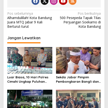
N
Pos sebelumnya
Pos berikutnya
Alhamdulillah! Kota Bandung
500 Pesepeda Tapak Tilas
a
Juara MTQ Jabar 9 Kali
Perjuangan Soekarno di
v
Berturut-turut
Kota Bandung
i
Jangan Lewatkan
g
a
s
i
p
o
Luar Biasa, 10 Hari Polres
Sekda Jabar Pimpim
s
Cimahi Ungkap Puluhan
Pembongkaran Bangli dan
Kasus dan Sita Ratusan
Penertiban PKL
Ribu Butir OKT
Kiaracondong