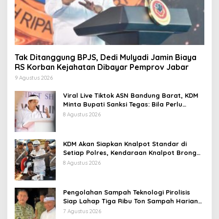
Tak Ditanggung BPJS, Dedi Mulyadi Jamin Biaya
RS Korban Kejahatan Dibayar Pemprov Jabar
9 Agustus 2026
Viral Live Tiktok ASN Bandung Barat, KDM
Minta Bupati Sanksi Tegas: Bila Perlu
Pemberhentian
8 Agustus 2026
KDM Akan Siapkan Knalpot Standar di
Setiap Polres, Kendaraan Knalpot Brong
Tertangkap Langsung Ganti
8 Agustus 2026
Pengolahan Sampah Teknologi Pirolisis
Siap Lahap Tiga Ribu Ton Sampah Harian
Jawa Barat
7 Agustus 2026