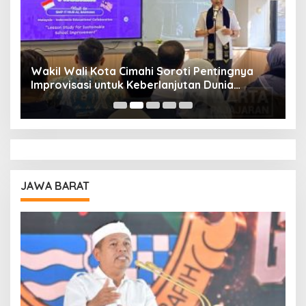
Wakil Wali Kota Cimahi Soroti Pentingnya
Y
Improvisasi untuk Keberlanjutan Dunia
S
Pendidikan
A
JAWA BARAT