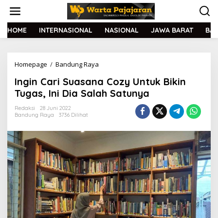
L
e
w
a
HOME
INTERNASIONAL
NASIONAL
JAWA BARAT
BA
t
i
k
Homepage
/
Bandung Raya
I
e
n
k
Ingin Cari Suasana Cozy Untuk Bikin
g
o
i
n
Tugas, Ini Dia Salah Satunya
n
t
C
e
Redaksi
28 Juni 2022
Bandung Raya
3736 Dilihat
a
n
r
i
S
u
a
s
a
n
a
C
o