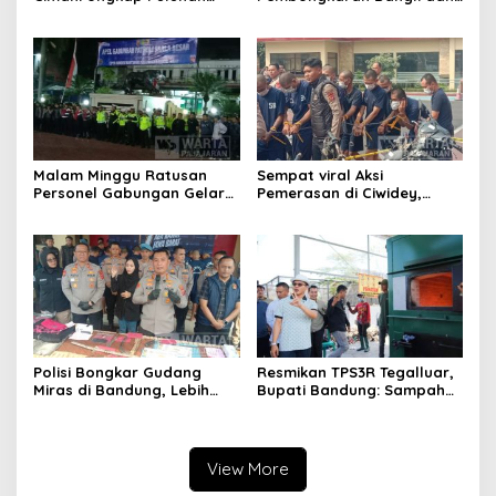
Kasus dan Sita Ratusan
Penertiban PKL
Ribu Butir OKT
Kiaracondong
Malam Minggu Ratusan
Sempat viral Aksi
Personel Gabungan Gelar
Pemerasan di Ciwidey,
Apel, Lanjut Patroli Skala
Polisi Tangkap Dua terduga
Besar Kabupaten Bandung
Pelaku
Polisi Bongkar Gudang
Resmikan TPS3R Tegalluar,
Miras di Bandung, Lebih
Bupati Bandung: Sampah
dari Enam Ribu Botol Disita
Bukan Hanya Urusan
Pemerintah
View More