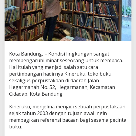
z
y
U
n
t
u
k
B
i
k
Kota Bandung, – Kondisi lingkungan sangat
i
mempengaruhi minat seseorang untuk membaca.
n
Hal itulah yang menjadi salah satu cara
T
pertimbangan hadirnya Kineruku, toko buku
u
g
sekaligus perpustakaan di daerah Jalan
a
Hegarmanah No. 52, Hegarmanah, Kecamatan
s
Cidadap, Kota Bandung.
,
I
Kineruku, menjelma menjadi sebuah perpustakaan
n
i
sejak tahun 2003 dengan tujuan awal ingin
D
membagikan referensi bacaan bagi sesama pecinta
i
buku.
a
S