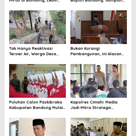
Miras di Bandung, Lebih
Bupati Bandung: Sampah
dari Enam Ribu Botol Disita
Bukan Hanya Urusan
Pemerintah
Tak Hanya Reaktivasi
Bukan Kurangi
Tersier Air, Warga Desa
Pembangunan, Ini Alasan
Ciburuy Inginkan Jalan
Pemkot Cimahi Lakukan
Alternatif di Padalarang
Pengurangan Belanja
Daerah
Puluhan Calon Paskibraka
Kapolres Cimahi: Media
Kabupaten Bandung Mulai
Jadi Mitra Strategis
Ikuti Pemusatan Latihan
Bangun Kepercayaan
Publik