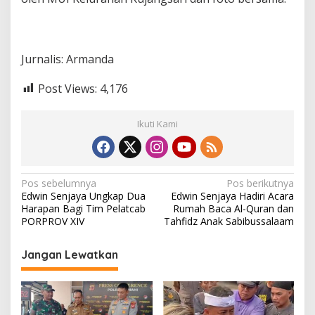
j
a
n
g
Jurnalis: Armanda
s
a
r
Post Views:
4,176
i
Ikuti Kami
N
Pos sebelumnya
Pos berikutnya
Edwin Senjaya Ungkap Dua
Edwin Senjaya Hadiri Acara
a
Harapan Bagi Tim Pelatcab
Rumah Baca Al-Quran dan
v
PORPROV XIV
Tahfidz Anak Sabibussalaam
i
Jangan Lewatkan
g
a
s