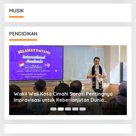
MUSIK
PENDIDIKAN
Wakil Wali Kota Cimahi Soroti Pentingnya
Y
Improvisasi untuk Keberlanjutan Dunia
S
Pendidikan
A