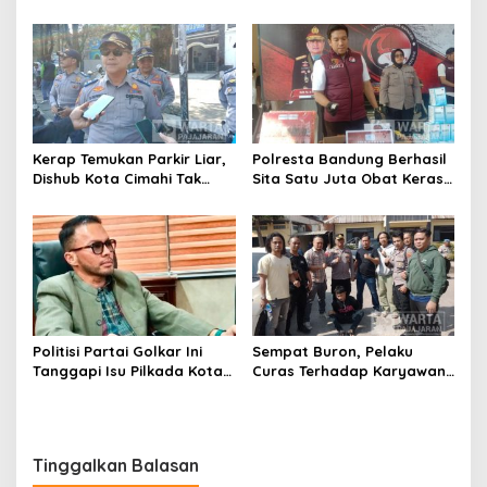
Bandung Tindak Ribuan
Penebang Pohon di Jalan
Motor Berknalpot Brong
Riau
Kerap Temukan Parkir Liar,
Polresta Bandung Berhasil
Dishub Kota Cimahi Tak
Sita Satu Juta Obat Keras
Henti Lakukan Edukasi dan
Serta Ungkap Ratusan
Pembinaan
Kasus Narkoba
Politisi Partai Golkar Ini
Sempat Buron, Pelaku
Tanggapi Isu Pilkada Kota
Curas Terhadap Karyawan
Cimahi 2029: Terlalu Dini
Pabrik di Majalaya Berhasil
Ditangkap Polisi
Tinggalkan Balasan