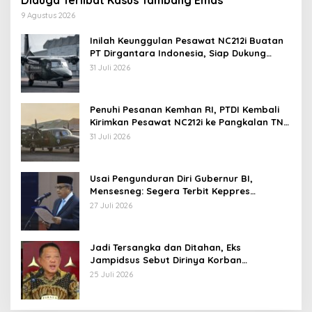
Diduga Terlibat Kasus Tambang Emas
9 Agustus 2026
Inilah Keunggulan Pesawat NC212i Buatan
PT Dirgantara Indonesia, Siap Dukung
Berbagai Operasi TNI
31 Juli 2026
Penuhi Pesanan Kemhan RI, PTDI Kembali
Kirimkan Pesawat NC212i ke Pangkalan TNI
AU
31 Juli 2026
Usai Pengunduran Diri Gubernur BI,
Mensesneg: Segera Terbit Keppres
Pemberhentian dengan Hormat
27 Juli 2026
Jadi Tersangka dan Ditahan, Eks
Jampidsus Sebut Dirinya Korban
Kriminalisasi
25 Juli 2026