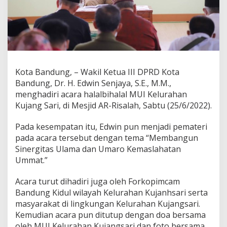
a
m
a
h
p
a
d
a
Kota Bandung, – Wakil Ketua III DPRD Kota
H
Bandung, Dr. H. Edwin Senjaya, S.E., M.M.,
a
menghadiri acara halalbihalal MUI Kelurahan
l
Kujang Sari, di Mesjid AR-Risalah, Sabtu (25/6/2022).
a
l
b
Pada kesempatan itu, Edwin pun menjadi pemateri
i
pada acara tersebut dengan tema “Membangun
h
Sinergitas Ulama dan Umaro Kemaslahatan
a
Ummat.”
l
a
l
Acara turut dihadiri juga oleh Forkopimcam
M
Bandung Kidul wilayah Kelurahan Kujanhsari serta
U
masyarakat di lingkungan Kelurahan Kujangsari.
I
Kemudian acara pun ditutup dengan doa bersama
K
u
oleh MUI Kelurahan Kujangsari dan foto bersama.