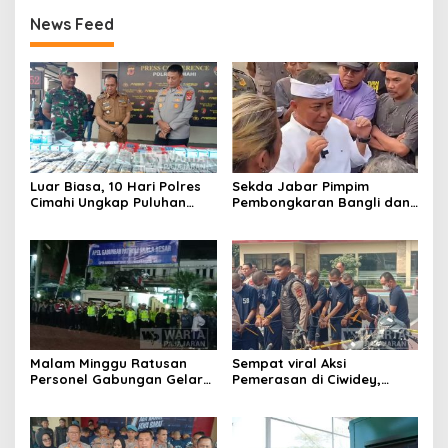
News Feed
Luar Biasa, 10 Hari Polres
Sekda Jabar Pimpim
Cimahi Ungkap Puluhan
Pembongkaran Bangli dan
Kasus dan Sita Ratusan
Penertiban PKL
Ribu Butir OKT
Kiaracondong
Malam Minggu Ratusan
Sempat viral Aksi
Personel Gabungan Gelar
Pemerasan di Ciwidey,
Apel, Lanjut Patroli Skala
Polisi Tangkap Dua terduga
Besar Kabupaten Bandung
Pelaku