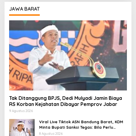
JAWA BARAT
Tak Ditanggung BPJS, Dedi Mulyadi Jamin Biaya
RS Korban Kejahatan Dibayar Pemprov Jabar
9 Agustus 2026
Viral Live Tiktok ASN Bandung Barat, KDM
Minta Bupati Sanksi Tegas: Bila Perlu
Pemberhentian
8 Agustus 2026