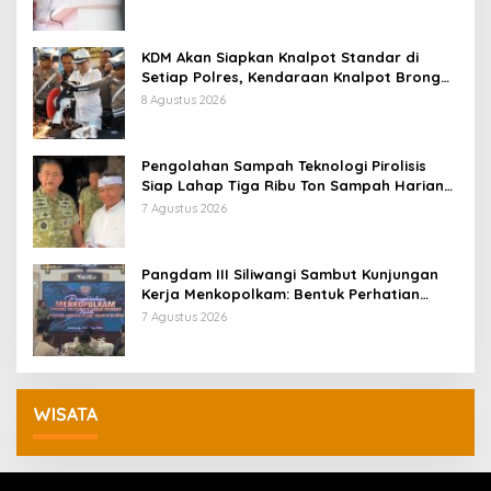
KDM Akan Siapkan Knalpot Standar di
Setiap Polres, Kendaraan Knalpot Brong
Tertangkap Langsung Ganti
8 Agustus 2026
Pengolahan Sampah Teknologi Pirolisis
Siap Lahap Tiga Ribu Ton Sampah Harian
Jawa Barat
7 Agustus 2026
Pangdam III Siliwangi Sambut Kunjungan
Kerja Menkopolkam: Bentuk Perhatian
Pemerintah
7 Agustus 2026
WISATA