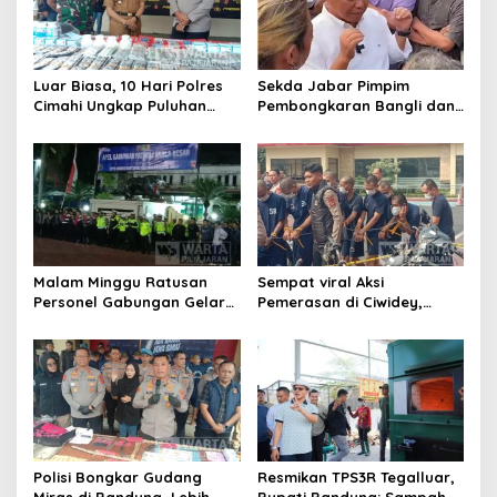
i
p
o
Luar Biasa, 10 Hari Polres
Sekda Jabar Pimpim
s
Cimahi Ungkap Puluhan
Pembongkaran Bangli dan
Kasus dan Sita Ratusan
Penertiban PKL
Ribu Butir OKT
Kiaracondong
Malam Minggu Ratusan
Sempat viral Aksi
Personel Gabungan Gelar
Pemerasan di Ciwidey,
Apel, Lanjut Patroli Skala
Polisi Tangkap Dua terduga
Besar Kabupaten Bandung
Pelaku
Polisi Bongkar Gudang
Resmikan TPS3R Tegalluar,