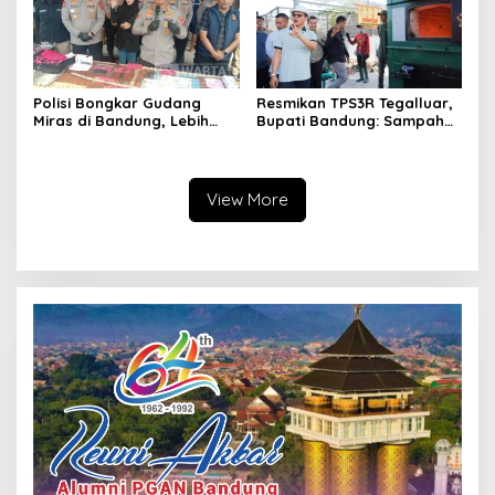
Polisi Bongkar Gudang
Resmikan TPS3R Tegalluar,
Miras di Bandung, Lebih
Bupati Bandung: Sampah
dari Enam Ribu Botol Disita
Bukan Hanya Urusan
Pemerintah
View More