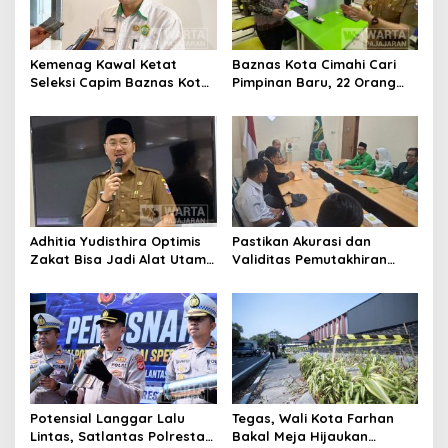
Kemenag Kawal Ketat
Baznas Kota Cimahi Cari
Seleksi Capim Baznas Kota
Pimpinan Baru, 22 Orang
Cimahi: Kita Ingin
Ikuti Seleksi
Komisioner Baznas
Berintegritas
Adhitia Yudisthira Optimis
Pastikan Akurasi dan
Zakat Bisa Jadi Alat Utama
Validitas Pemutakhiran
Selesaikan Masalah Sosial
Data Parpol, Bawaslu Kota
Kota Cimahi
Cimahi Lakukan
Pengawasan
Potensial Langgar Lalu
Tegas, Wali Kota Farhan
Lintas, Satlantas Polresta
Bakal Meja Hijaukan