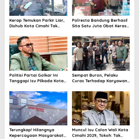
Kerap Temukan Parkir Liar,
Polresta Bandung Berhasil
Dishub Kota Cimahi Tak
Sita Satu Juta Obat Keras
Henti Lakukan Edukasi dan
Serta Ungkap Ratusan
Pembinaan
Kasus Narkoba
Politisi Partai Golkar Ini
Sempat Buron, Pelaku
Tanggapi Isu Pilkada Kota
Curas Terhadap Karyawan
Cimahi 2029: Terlalu Dini
Pabrik di Majalaya Berhasil
Ditangkap Polisi
Terungkap! Hilangnya
Muncul Isu Calon Wali Kota
Kepercayaan Masyarakat
Cimahi 2029, Tokoh: Tak