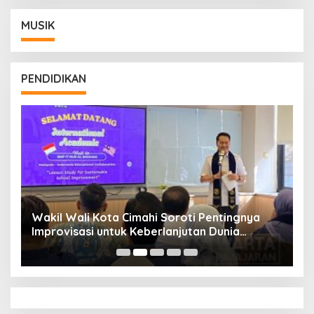
MUSIK
PENDIDIKAN
Wakil Wali Kota Cimahi Soroti Pentingnya
Y
Improvisasi untuk Keberlanjutan Dunia
S
Pendidikan
A