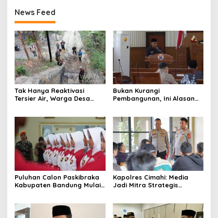
News Feed
Tak Hanya Reaktivasi
Bukan Kurangi
Tersier Air, Warga Desa
Pembangunan, Ini Alasan
Ciburuy Inginkan Jalan
Pemkot Cimahi Lakukan
Alternatif di Padalarang
Pengurangan Belanja
Daerah
Puluhan Calon Paskibraka
Kapolres Cimahi: Media
Kabupaten Bandung Mulai
Jadi Mitra Strategis
Ikuti Pemusatan Latihan
Bangun Kepercayaan
Publik