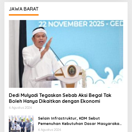
JAWA BARAT
Dedi Mulyadi Tegaskan Sebab Aksi Begal Tak
Boleh Hanya Dikaitkan dengan Ekonomi
6 Agustus 2026
Selain Infrastruktur, KDM Sebut
Pemenuhan Kebutuhan Dasar Masyarakat
Jadi Fokus APBD Jabar 2027
6 Agustus 2026