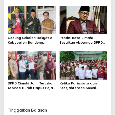
Latarbelakangi Rencana
Cukup Hanya Bermodal
Rebranding RSUD Cibabat
Legitimasi Parpol
Gedung Sekolah Rakyat di
Pendiri Kota Cimahi
Kabupaten Bandung
Sesalkan Absennya DPRD
Dibangun Oktober 2026,
dalam Dialog Pembahasan
Siap Tampung Dua Ribu
Rebranding RSUD Cibabat
Siswa
DPRD Cimahi Janji Teruskan
Ketika Pariwisata dan
Aspirasi Buruh Hapus Pajak
Kesejahteraan Sosial
Penghasilan ke Presiden
Berpadu; Solusikan
dan DPR
Ketimpangan Pendidikan
Melalui Sekolah Rakyat
Tinggalkan Balasan