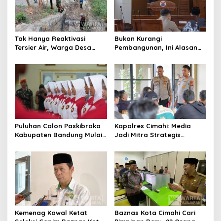
i
p
o
Tak Hanya Reaktivasi
Bukan Kurangi
s
Tersier Air, Warga Desa
Pembangunan, Ini Alasan
Ciburuy Inginkan Jalan
Pemkot Cimahi Lakukan
Alternatif di Padalarang
Pengurangan Belanja
Daerah
Puluhan Calon Paskibraka
Kapolres Cimahi: Media
Kabupaten Bandung Mulai
Jadi Mitra Strategis
Ikuti Pemusatan Latihan
Bangun Kepercayaan
Publik
Kemenag Kawal Ketat
Baznas Kota Cimahi Cari