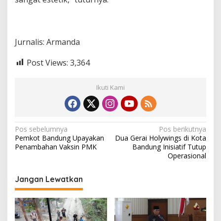
Jurnalis: Armanda
Post Views:
3,364
Ikuti Kami
N
Pos sebelumnya
Pos berikutnya
Pemkot Bandung Upayakan
Dua Gerai Holywings di Kota
a
Penambahan Vaksin PMK
Bandung Inisiatif Tutup
v
Operasional
i
Jangan Lewatkan
g
a
s