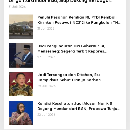
Dirgantara Indonesia, Siap Dukung Berbagai
Operasi TNI
31 Juli 2026
Penuhi Pesanan Kemhan RI, PTDI Kembali
Kirimkan Pesawat NC212i ke Pangkalan TNI
AU
31 Juli 2026
Usai Pengunduran Diri Gubernur BI,
Mensesneg: Segera Terbit Keppres
Pemberhentian dengan Hormat
27 Juli 2026
Jadi Tersangka dan Ditahan, Eks
Jampidsus Sebut Dirinya Korban
Kriminalisasi
25 Juli 2026
Kondisi Kesehatan Jadi Alasan Nanik S
Deyang Mundur dari BGN, Prabowo Tunjuk
Wamentan Sudaryono
22 Juli 2026