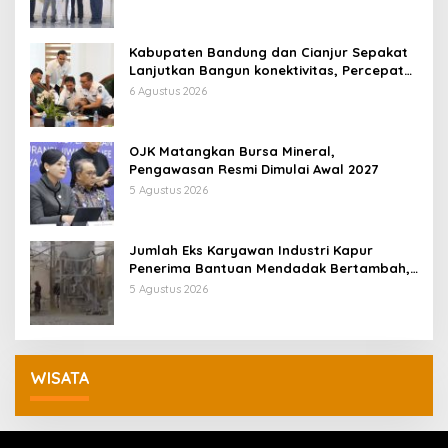
Kabupaten Bandung dan Cianjur Sepakat
Lanjutkan Bangun konektivitas, Percepat
Pertumbuhan Ekonomi Daerah
6 Agustus 2026
OJK Matangkan Bursa Mineral,
Pengawasan Resmi Dimulai Awal 2027
5 Agustus 2026
Jumlah Eks Karyawan Industri Kapur
Penerima Bantuan Mendadak Bertambah,
KDM: Kita Identifikasi
5 Agustus 2026
WISATA