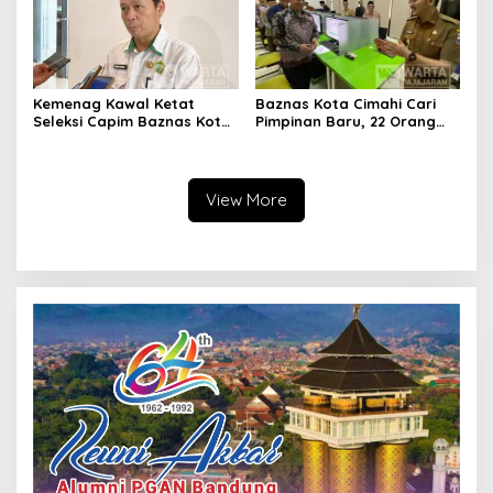
Kemenag Kawal Ketat
Baznas Kota Cimahi Cari
Seleksi Capim Baznas Kota
Pimpinan Baru, 22 Orang
Cimahi: Kita Ingin
Ikuti Seleksi
Komisioner Baznas
Berintegritas
View More