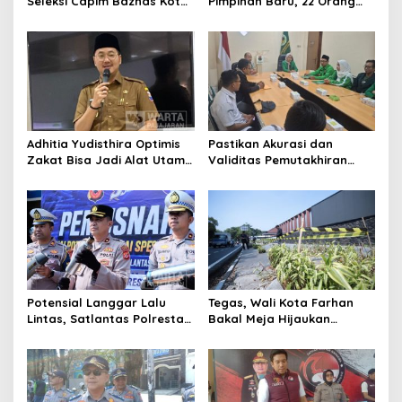
Seleksi Capim Baznas Kota
Pimpinan Baru, 22 Orang
Cimahi: Kita Ingin
Ikuti Seleksi
Komisioner Baznas
Berintegritas
Adhitia Yudisthira Optimis
Pastikan Akurasi dan
Zakat Bisa Jadi Alat Utama
Validitas Pemutakhiran
Selesaikan Masalah Sosial
Data Parpol, Bawaslu Kota
Kota Cimahi
Cimahi Lakukan
Pengawasan
Potensial Langgar Lalu
Tegas, Wali Kota Farhan
Lintas, Satlantas Polresta
Bakal Meja Hijaukan
Bandung Tindak Ribuan
Penebang Pohon di Jalan
Motor Berknalpot Brong
Riau