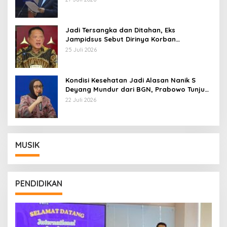
Jadi Tersangka dan Ditahan, Eks
Jampidsus Sebut Dirinya Korban
Kriminalisasi
25 Juli 2026
Kondisi Kesehatan Jadi Alasan Nanik S
Deyang Mundur dari BGN, Prabowo Tunjuk
Wamentan Sudaryono
22 Juli 2026
MUSIK
PENDIDIKAN