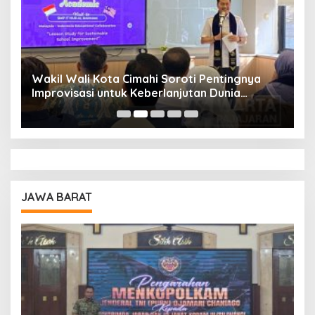
Wakil Wali Kota Cimahi Soroti Pentingnya
Y
Improvisasi untuk Keberlanjutan Dunia
S
Pendidikan
A
JAWA BARAT