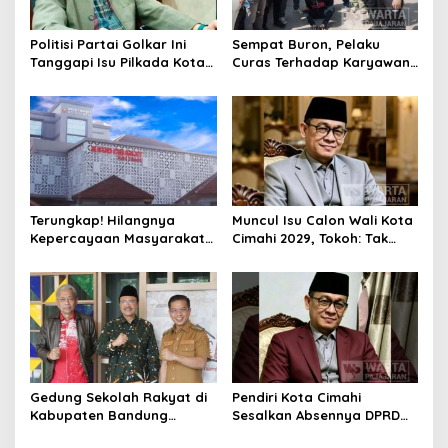
Politisi Partai Golkar Ini
Sempat Buron, Pelaku
Tanggapi Isu Pilkada Kota
Curas Terhadap Karyawan
Cimahi 2029: Terlalu Dini
Pabrik di Majalaya Berhasil
Ditangkap Polisi
Terungkap! Hilangnya
Muncul Isu Calon Wali Kota
Kepercayaan Masyarakat
Cimahi 2029, Tokoh: Tak
Latarbelakangi Rencana
Cukup Hanya Bermodal
Rebranding RSUD Cibabat
Legitimasi Parpol
Gedung Sekolah Rakyat di
Pendiri Kota Cimahi
Kabupaten Bandung
Sesalkan Absennya DPRD
Dibangun Oktober 2026,
dalam Dialog Pembahasan