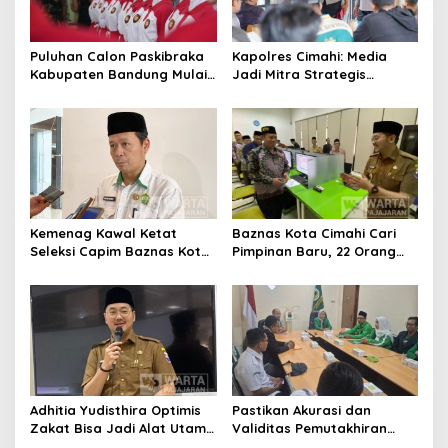
Puluhan Calon Paskibraka
Kapolres Cimahi: Media
Kabupaten Bandung Mulai
Jadi Mitra Strategis
Ikuti Pemusatan Latihan
Bangun Kepercayaan
Publik
Kemenag Kawal Ketat
Baznas Kota Cimahi Cari
Seleksi Capim Baznas Kota
Pimpinan Baru, 22 Orang
Cimahi: Kita Ingin
Ikuti Seleksi
Komisioner Baznas
Berintegritas
Adhitia Yudisthira Optimis
Pastikan Akurasi dan
Zakat Bisa Jadi Alat Utama
Validitas Pemutakhiran
Selesaikan Masalah Sosial
Data Parpol, Bawaslu Kota