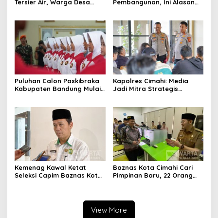
Tersier Air, Warga Desa
Pembangunan, Ini Alasan
Ciburuy Inginkan Jalan
Pemkot Cimahi Lakukan
Alternatif di Padalarang
Pengurangan Belanja
Daerah
Puluhan Calon Paskibraka
Kapolres Cimahi: Media
Kabupaten Bandung Mulai
Jadi Mitra Strategis
Ikuti Pemusatan Latihan
Bangun Kepercayaan
Publik
Kemenag Kawal Ketat
Baznas Kota Cimahi Cari
Seleksi Capim Baznas Kota
Pimpinan Baru, 22 Orang
Cimahi: Kita Ingin
Ikuti Seleksi
Komisioner Baznas
Berintegritas
View More