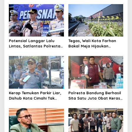
Kota Cimahi
Cimahi Lakukan
Pengawasan
Potensial Langgar Lalu
Tegas, Wali Kota Farhan
Lintas, Satlantas Polresta
Bakal Meja Hijaukan
Bandung Tindak Ribuan
Penebang Pohon di Jalan
Motor Berknalpot Brong
Riau
Kerap Temukan Parkir Liar,
Polresta Bandung Berhasil
Dishub Kota Cimahi Tak
Sita Satu Juta Obat Keras
Henti Lakukan Edukasi dan
Serta Ungkap Ratusan
Pembinaan
Kasus Narkoba