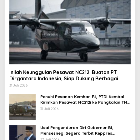
Inilah Keunggulan Pesawat NC212i Buatan PT
Dirgantara Indonesia, Siap Dukung Berbagai
Operasi TNI
31 Juli 2026
Penuhi Pesanan Kemhan RI, PTDI Kembali
Kirimkan Pesawat NC212i ke Pangkalan TNI
AU
31 Juli 2026
Usai Pengunduran Diri Gubernur BI,
Mensesneg: Segera Terbit Keppres
Pemberhentian dengan Hormat
27 Juli 2026