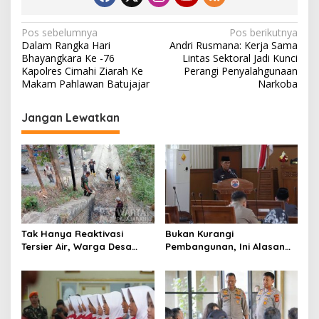
N
Pos sebelumnya
Pos berikutnya
Dalam Rangka Hari
Andri Rusmana: Kerja Sama
a
Bhayangkara Ke -76
Lintas Sektoral Jadi Kunci
v
Kapolres Cimahi Ziarah Ke
Perangi Penyalahgunaan
Makam Pahlawan Batujajar
Narkoba
i
g
Jangan Lewatkan
a
s
i
p
o
s
Tak Hanya Reaktivasi
Bukan Kurangi
Tersier Air, Warga Desa
Pembangunan, Ini Alasan
Ciburuy Inginkan Jalan
Pemkot Cimahi Lakukan
Alternatif di Padalarang
Pengurangan Belanja
Daerah