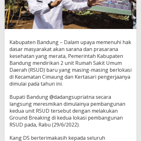
u
p
a
t
e
n
B
Kabupaten Bandung – Dalam upaya memenuhi hak
a
n
dasar masyarakat akan sarana dan prasarana
d
kesehatan yang merata, Pemerintah Kabupaten
u
Bandung mendirikan 2 unit Rumah Sakit Umum
n
Daerah (RSUD) baru yang masing-masing berlokasi
g
M
di Kecamatan Cimaung dan Kertasari pengerjaanya
u
dimulai pada tahun ini.
l
a
Bupati Bandung @dadangsupriatna secara
i
langsung meresmikan dimulainya pembangunan
d
i
kedua unit RSUD tersebut dengan melakukan
B
Ground Breaking di kedua lokasi pembangunan
a
RSUD pada, Rabu (29/6/2022).
n
g
Kang DS berterimakasih kepada seluruh
u