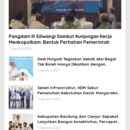
Pangdam III Siliwangi Sambut Kunjungan Kerja
Menkopolkam: Bentuk Perhatian Pemerintah
7 Agustus 2026
Dedi Mulyadi Tegaskan Sebab Aksi Begal
Tak Boleh Hanya Dikaitkan dengan
Ekonomi
6 Agustus 2026
Selain Infrastruktur, KDM Sebut
Pemenuhan Kebutuhan Dasar Masyarakat
Jadi Fokus APBD Jabar 2027
6 Agustus 2026
Kabupaten Bandung dan Cianjur Sepakat
Lanjutkan Bangun konektivitas, Percepat
Pertumbuhan Ekonomi Daerah
6 Agustus 2026