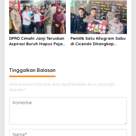
Siap Tampung Dua Ribu
Rebranding RSUD Cibabat
Siswa
DPRD Cimahi Janji Teruskan
Pemilik Satu Kilogram Sabu
Aspirasi Buruh Hapus Pajak
di Cicendo Ditangkap
Penghasilan ke Presiden
Satnarkoba Polres Cimahi
dan DPR
Tinggalkan Balasan
Alamat email Anda tidak akan dipublikasikan.
Ruas yang wajib
ditandai
*