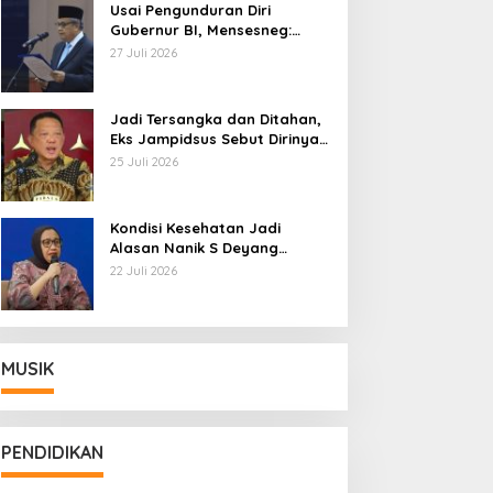
Usai Pengunduran Diri
Gubernur BI, Mensesneg:
Segera Terbit Keppres
27 Juli 2026
Pemberhentian dengan
Hormat
Jadi Tersangka dan Ditahan,
Eks Jampidsus Sebut Dirinya
Korban Kriminalisasi
25 Juli 2026
Kondisi Kesehatan Jadi
Alasan Nanik S Deyang
Mundur dari BGN, Prabowo
22 Juli 2026
Tunjuk Wamentan Sudaryono
MUSIK
PENDIDIKAN