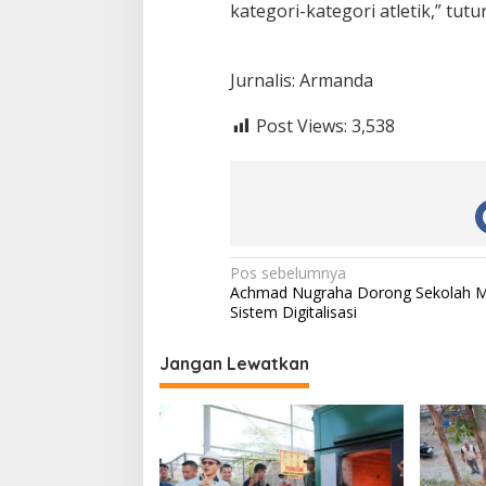
kategori-kategori atletik,” tutu
Jurnalis: Armanda
Post Views:
3,538
N
Pos sebelumnya
Achmad Nugraha Dorong Sekolah 
a
Sistem Digitalisasi
v
i
Jangan Lewatkan
g
a
s