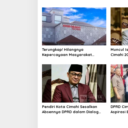
Ungkap Ratusan Kasus Narkoba
Terlalu Di
Terungkap! Hilangnya
Muncul I
Kepercayaan Masyarakat
Cimahi 2
Latarbelakangi Rencana
Hanya Be
Rebranding RSUD Cibabat
Parpol
Pendiri Kota Cimahi Sesalkan
DPRD Cim
Absennya DPRD dalam Dialog
Aspirasi
Pembahasan Rebranding RSUD
Penghasi
Cibabat