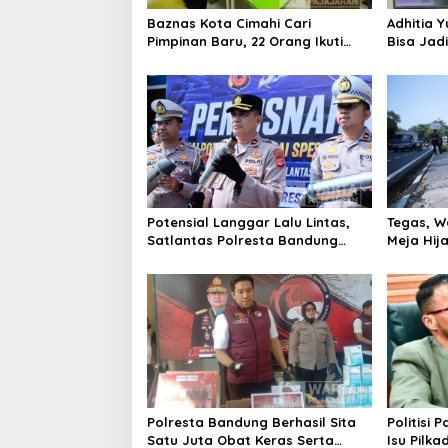
Baznas Kota Cimahi Cari
Adhitia Y
Pimpinan Baru, 22 Orang Ikuti
Bisa Jad
Seleksi
Masalah 
Potensial Langgar Lalu Lintas,
Tegas, W
Satlantas Polresta Bandung
Meja Hij
Tindak Ribuan Motor Berknalpot
di Jalan 
Brong
Polresta Bandung Berhasil Sita
Politisi 
Satu Juta Obat Keras Serta
Isu Pilka