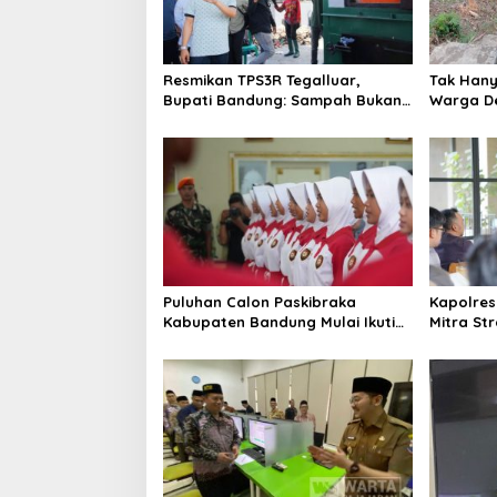
i
p
o
Resmikan TPS3R Tegalluar,
Tak Hanya
s
Bupati Bandung: Sampah Bukan
Warga De
Hanya Urusan Pemerintah
Jalan Al
Puluhan Calon Paskibraka
Kapolres
Kabupaten Bandung Mulai Ikuti
Mitra St
Pemusatan Latihan
Kepercay