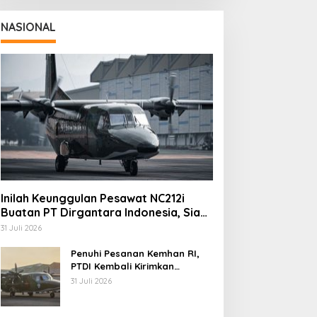
NASIONAL
Inilah Keunggulan Pesawat NC212i
Buatan PT Dirgantara Indonesia, Siap
Dukung Berbagai Operasi TNI
31 Juli 2026
Penuhi Pesanan Kemhan RI,
PTDI Kembali Kirimkan
Pesawat NC212i ke Pangkalan
31 Juli 2026
TNI AU