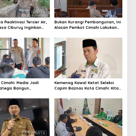
 Reaktivasi Tersier Air,
Bukan Kurangi Pembangunan, Ini
sa Ciburuy Inginkan
Alasan Pemkot Cimahi Lakukan
ternatif di Padalarang
Pengurangan Belanja Daerah
 Cimahi: Media Jadi
Kemenag Kawal Ketat Seleksi
rategis Bangun
Capim Baznas Kota Cimahi: Kita
aan Publik
Ingin Komisioner Baznas
Berintegritas