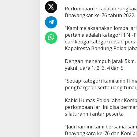
n
Perlombaan ini adalah rangka
g
Bhayangkar ke-76 tahun 2022.
D
i
g
“Kami melaksanakan lomba lari l
e
pertama adalah kategori TNI-P
l
dan ketiga kategori insan per
a
Kapolresta Bandung Polda Jabar
r
O
l
Dengan menempuh jarak 5km, da
e
yakni juara 1, 2, 3, 4 dan 5.
h
P
“Setiap kategori kami ambil 
o
penghargaan serta uang tunai,”
l
i
s
Kabid Humas Polda Jabar Komb
i
perlombaan lari ini bisa berma
silaturahmi antar peserta.
“Jadi hari ini kami bersama-sa
Bhayangkara ke-76 dan Koni b