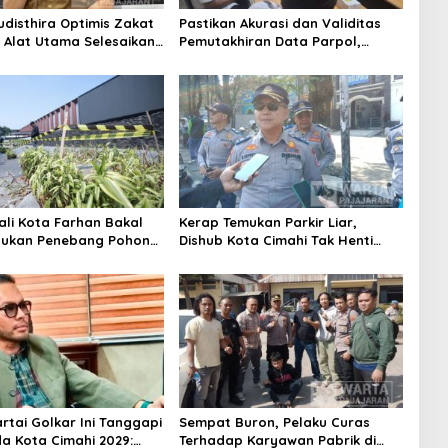
udisthira Optimis Zakat
Pastikan Akurasi dan Validitas
i Alat Utama Selesaikan
Pemutakhiran Data Parpol,
Sosial Kota Cimahi
Bawaslu Kota Cimahi Lakukan
Pengawasan
ali Kota Farhan Bakal
Kerap Temukan Parkir Liar,
aukan Penebang Pohon
Dishub Kota Cimahi Tak Henti
Riau
Lakukan Edukasi dan Pembinaan
Partai Golkar Ini Tanggapi
Sempat Buron, Pelaku Curas
da Kota Cimahi 2029:
Terhadap Karyawan Pabrik di