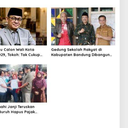
ni
Majalaya Berhasil Ditangkap
Polisi
su Calon Wali Kota
Gedung Sekolah Rakyat di
029, Tokoh: Tak Cukup
Kabupaten Bandung Dibangun
rmodal Legitimasi
Oktober 2026, Siap Tampung Dua
Ribu Siswa
ahi Janji Teruskan
 Buruh Hapus Pajak
lan ke Presiden dan DPR