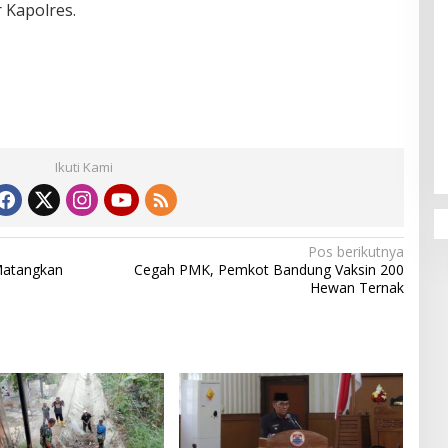
r Kapolres.
Penguatan Pendidikan Agama dan
Karakter Sekolah Nur Al Rahman
Bikin Sekolah di Malaysia Tertarik
Ikuti Kami
Mempelajarinya
Pos berikutnya
Matangkan
Cegah PMK, Pemkot Bandung Vaksin 200
Hewan Ternak